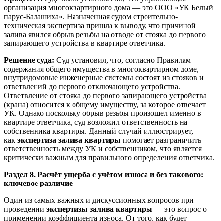
организация многоквартирного дома — это ООО «УК Белый
парус-Балашиха». Назначенная судом строительно-
техническая экспертиза пришла к выводу, что причиной
залива явился обрыв резьбы на отводе от стояка до первого
запирающего устройства в квартире ответчика.
Решение суда:
Суд установил, что, согласно Правилам
содержания общего имущества в многоквартирном доме,
внутридомовые инженерные системы состоят из стояков и
ответвлений до первого отключающего устройства.
Ответвление от стояка до первого запирающего устройства
(крана) относится к общему имуществу, за которое отвечает
УК. Однако поскольку обрыв резьбы произошёл именно в
квартире ответчика, суд возложил ответственность на
собственника квартиры. Данный случай иллюстрирует,
как
экспертиза залива квартиры
помогает разграничить
ответственность между УК и собственником, что является
критически важным для правильного определения ответчика.
Раздел 8. Расчёт ущерба с учётом износа и без такового:
ключевое различие
Один из самых важных и дискуссионных вопросов при
проведении
экспертизы залива квартиры
— это вопрос о
применении коэффициента износа. От того, как будет