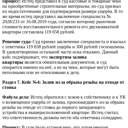
Процесс:
Истец представил в суд кассовые и товарные чеки
на приобретённые строительные материалы, но суд признал
их недостаточными для подтверждения размера ущерба. В то
же время истец представил заключение специалиста №
2028/233 от 16.08.2019 года, согласно которому рыночная
стоимость восстановительного ремонта его двухкомнатной
квартиры составляла 119 658 рублей.
Решение суда:
Суд принял заключение специалиста и взыскал
с ответчика 119 658 рублей ущерба и 300 рублей госпошлины.
В удовлетворении остальной части иска отказано. Данный
кейс подчёркивает, что
экспертиза залива
квартиры
является обязательным документом, и суд
опирается именно на неё, а не на чеки, которые могут быть
неполными или не относимыми к делу.
Раздел 7. Кейс №4: Залив из-за обрыва резьбы на отводе от
стояка
Фабула дела:
Истец обратился с иском к собственнику и к УК
о возмещении ущерба от залива, произошедшего из-за обрыва
резьбы на отводе от стояка до первого запирающего
устройства в вышерасположенной квартире. Истец считал,
что ответственность должны нести оба ответчика солидарно.
Процесс:
В суде было установлено, что управляющая