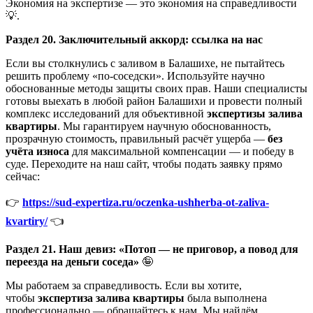
Экономия на экспертизе — это экономия на справедливости
💡.
Раздел 20. Заключительный аккорд: ссылка на нас
Если вы столкнулись с заливом в Балашихе, не пытайтесь
решить проблему «по-соседски». Используйте научно
обоснованные методы защиты своих прав. Наши специалисты
готовы выехать в любой район Балашихи и провести полный
комплекс исследований для объективной
экспертизы залива
квартиры
. Мы гарантируем научную обоснованность,
прозрачную стоимость, правильный расчёт ущерба —
без
учёта износа
для максимальной компенсации — и победу в
суде. Переходите на наш сайт, чтобы подать заявку прямо
сейчас:
👉
https://sud-expertiza.ru/oczenka-ushherba-ot-zaliva-
kvartiry/
👈
Раздел 21. Наш девиз: «Потоп — не приговор, а повод для
переезда на деньги соседа»
🤪
Мы работаем за справедливость. Если вы хотите,
чтобы
экспертиза залива квартиры
была выполнена
профессионально — обращайтесь к нам. Мы найдём