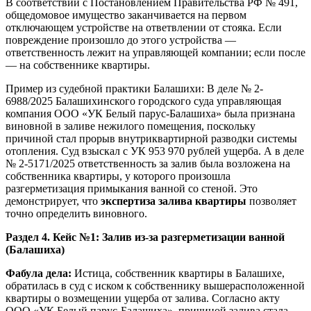
В соответствии с Постановлением Правительства РФ № 491,
общедомовое имущество заканчивается на первом
отключающем устройстве на ответвлении от стояка. Если
повреждение произошло до этого устройства —
ответственность лежит на управляющей компании; если после
— на собственнике квартиры.
Пример из судебной практики Балашихи: В деле № 2-
6988/2025 Балашихинского городского суда управляющая
компания ООО «УК Белый парус-Балашиха» была признана
виновной в заливе нежилого помещения, поскольку
причиной стал прорыв внутриквартирной разводки системы
отопления. Суд взыскал с УК 953 970 рублей ущерба. А в деле
№ 2-5171/2025 ответственность за залив была возложена на
собственника квартиры, у которого произошла
разгерметизация примыкания ванной со стеной. Это
демонстрирует, что
экспертиза залива квартиры
позволяет
точно определить виновного.
Раздел 4. Кейс №1: Залив из-за разгерметизации ванной
(Балашиха)
Фабула дела:
Истица, собственник квартиры в Балашихе,
обратилась в суд с иском к собственнику вышерасположенной
квартиры о возмещении ущерба от залива. Согласно акту
ООО «УК Белый парус-Балашиха», причиной залива стала