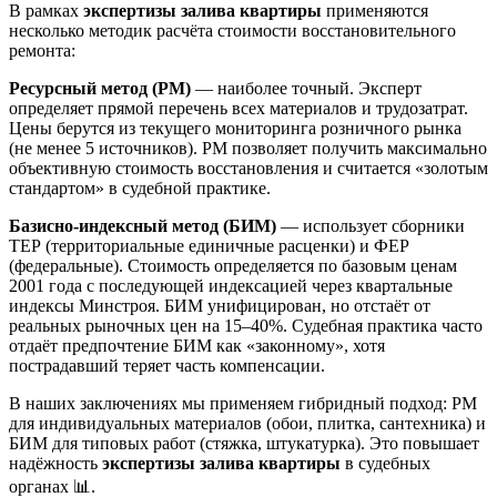
В рамках
экспертизы залива квартиры
применяются
несколько методик расчёта стоимости восстановительного
ремонта:
Ресурсный метод (РМ)
— наиболее точный. Эксперт
определяет прямой перечень всех материалов и трудозатрат.
Цены берутся из текущего мониторинга розничного рынка
(не менее 5 источников). РМ позволяет получить максимально
объективную стоимость восстановления и считается «золотым
стандартом» в судебной практике.
Базисно-индексный метод (БИМ)
— использует сборники
ТЕР (территориальные единичные расценки) и ФЕР
(федеральные). Стоимость определяется по базовым ценам
2001 года с последующей индексацией через квартальные
индексы Минстроя. БИМ унифицирован, но отстаёт от
реальных рыночных цен на 15–40%. Судебная практика часто
отдаёт предпочтение БИМ как «законному», хотя
пострадавший теряет часть компенсации.
В наших заключениях мы применяем гибридный подход: РМ
для индивидуальных материалов (обои, плитка, сантехника) и
БИМ для типовых работ (стяжка, штукатурка). Это повышает
надёжность
экспертизы залива квартиры
в судебных
органах 📊.