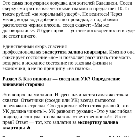
Это самая популярная ловушка для жителей Балашихи. Сосед
сверху смотрит на вас честными глазами и предлагает 10-15
тысяч рублей «за моральный ущерб». Не ведитесь! Через
месяц, когда вода доберется до проводки, а под обоями
расползется черная плесень, сосед скажет: «Мы же
договорились». И будет прав — устные договоренности в суде
не стоят ничего.
Единственный якорь спасения —
профессиональная
экспертиза залива квартиры
. Именно она
фиксирует состояние «до» и позволяет рассчитать стоимость
возврата в исходное состояние по законам физики и
экономики, а не по принципу «на глазок».
Раздел 3. Кто виноват — сосед или УК? Определение
виновной стороны
Это вопрос на миллион. И здесь начинается самая жестокая
схватка. Ответчики (соседи или УК) всегда пытаются
переложить стрелки. Сосед кричит: «Это стояк ржавый, это
УК должна чинить!». УК разводит руками: «Это у вас гибкая
подводка лопнула, это ваша зона ответственности!». И кто
прав? Ответ — тот, кто заплатил за
экспертизу залива
квартиры
🔥.