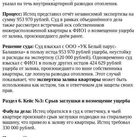
указал на течь внутриквартирной разводки отопления.
Процесс:
Истец представил отчёт независимой экспертизы на
сумму 953 970 рублей. Суд в рамках объединённого дела
также рассмотрел встречный иск собственников
нижерасположенной квартиры к ФИО1 о возмещении ущерба
от залива, произошедшего днём ранее.
Решение суда:
Суд взыскал с ООО «УК Белый парус-
Балашиха» в пользу истца 953 970 рублей ущерба, неустойку
и расходы на экспертизу (120 000 рублей). Одновременно суд
взыскал с ФИО1 в пользу других истцов 424 629 рублей
ущерба от залива, произошедшего по вине собственника
квартиры, где лопнула разводка отопления. Этот случай
показывает, что
экспертиза залива квартиры
может быть
использована как истцом, так и ответчиком для защиты своих
прав.
Раздел 6. Кейс №3: Срыв заглушки и возмещение ущерба
Фабула дела:
Истец обратился в суд к ответчику, в чьей
квартире произошёл срыв заглушки подводки на стиральную
машину, что привело к заливу его квартиры. Истец требовал
330 000 рублей.