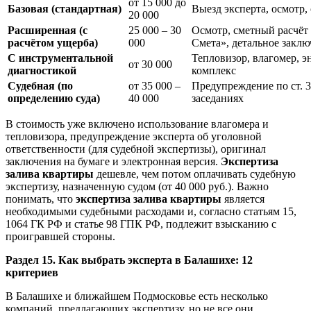
от 15 000 до
Базовая (стандартная)
Выезд эксперта, осмотр,
20 000
Расширенная (с
25 000 – 30
Осмотр, сметный расчёт
расчётом ущерба)
000
Смета», детальное закл
С инструментальной
Тепловизор, влагомер, 
от 30 000
диагностикой
комплекс
Судебная (по
от 35 000 –
Предупреждение по ст. 3
определению суда)
40 000
заседаниях
В стоимость уже включено использование влагомера и
тепловизора, предупреждение эксперта об уголовной
ответственности (для судебной экспертизы), оригинал
заключения на бумаге и электронная версия.
Экспертиза
залива квартиры
дешевле, чем потом оплачивать судебную
экспертизу, назначенную судом (от 40 000 руб.). Важно
понимать, что
экспертиза залива квартиры
является
необходимыми судебными расходами и, согласно статьям 15,
1064 ГК РФ и статье 98 ГПК РФ, подлежит взысканию с
проигравшей стороны.
Раздел 15. Как выбрать эксперта в Балашихе: 12
критериев
В Балашихе и ближайшем Подмосковье есть несколько
компаний, предлагающих экспертизу, но не все они