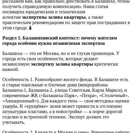
расскажем вам, как правильно действовать в Балашихе, чтобы
получить справедливую компенсацию. Наша статья
посвящена юридическим и техническим
аспектам
экспертизы залива квартиры
, а также
практическим рекомендациям по защите прав пострадавших в
этом городе. 🧪
Раздел 1. Балашихинский контекст: почему жителям
города особенно нужна независимая экспертиза
Балашиха — это не Москва, но и не глухая провинция. У
города есть свои особенности, которые делают
независимую
экспертизу залива квартиры
критически
важной.
Особенность 1. Разнообразие жилого фонда. В Балашихе есть
и старые панельные и блочные дома (микрорайоны
Балашиха-1, Балашиха-2, улицы Советская, Карла Маркса), и
современные ЖК («Балашиха-Парк», «Пехра», «Столичный»,
«Авиационный»). Для каждого типа — своя методика оценки
ущерба. В «хрущёвке» залив может привести к отслоению
штукатурки пластами, а в новостройке — к порче дорогой
отделки и встроенной техники. Эксперт должен это
учитывать.
Особенность 2. Близость к Москве и цены. Ремонтные работы