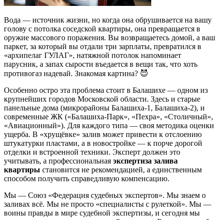
Вода — источник жизни, но когда она обрушивается на вашу
голову с потолка соседской квартиры, она превращается в
оружие массового поражения. Вы возвращаетесь домой, а ваш
паркет, за который вы отдали три зарплаты, превратился в
«архипелаг ГУЛАГ», натяжной потолок напоминает
парусник, а запах сырости въедается в вещи так, что хоть
противогаз надевай. Знакомая картина? 😈
Особенно остро эта проблема стоит в Балашихе — одном из
крупнейших городов Московской области. Здесь и старые
панельные дома (микрорайоны Балашиха-1, Балашиха-2), и
современные ЖК («Балашиха-Парк», «Пехра», «Столичный»,
«Авиационный»). Для каждого типа — своя методика оценки
ущерба. В «хрущёвке» залив может привести к отслоению
штукатурки пластами, а в новостройке — к порче дорогой
отделки и встроенной техники. Эксперт должен это
учитывать, а профессиональная
экспертиза залива
квартиры
становится не рекомендацией, а единственным
способом получить справедливую компенсацию.
Мы — Союз «Федерация судебных экспертов». Мы знаем о
заливах всё. Мы не просто «специалисты с рулеткой». Мы —
воины правды в мире судебной экспертизы, и сегодня мы