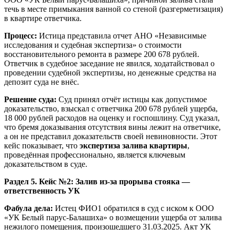
течь в месте примыкания ванной со стеной (разгерметизация)
в квартире ответчика.
Процесс:
Истица представила отчет АНО «Независимые
исследования и судебная экспертиза» о стоимости
восстановительного ремонта в размере 200 678 рублей.
Ответчик в судебное заседание не явился, ходатайствовал о
проведении судебной экспертизы, но денежные средства на
депозит суда не внёс.
Решение суда:
Суд принял отчёт истицы как допустимое
доказательство, взыскал с ответчика 200 678 рублей ущерба,
18 000 рублей расходов на оценку и госпошлину. Суд указал,
что бремя доказывания отсутствия вины лежит на ответчике,
а он не представил доказательств своей невиновности. Этот
кейс показывает, что
экспертиза залива квартиры
,
проведённая профессионально, является ключевым
доказательством в суде.
Раздел 5. Кейс №2: Залив из-за прорыва стояка —
ответственность УК
Фабула дела:
Истец ФИО1 обратился в суд с иском к ООО
«УК Белый парус-Балашиха» о возмещении ущерба от залива
нежилого помещения, произошедшего 31.03.2025. Акт УК