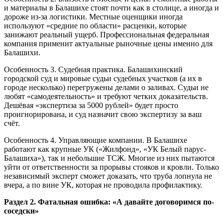
и материалы в Балашихе стоят почти как в столице, а иногда и
дороже из-за логистики. Местные оценщики иногда
используют «средние по области» расценки, которые
занижают реальный ущерб. Профессиональная федеральная
компания применит актуальные рыночные цены именно для
Балашихи.
Особенность 3. Судебная практика. Балашихинский
городской суд и мировые судьи судебных участков (а их в
городе несколько) перегружены делами о заливах. Судьи не
любят «самодеятельность» и требуют четких доказательств.
Дешёвая «экспертиза за 5000 рублей» будет просто
проигнорирована, и суд назначит свою экспертизу за ваш
счёт.
Особенность 4. Управляющие компании. В Балашихе
работают как крупные УК («Жилфонд», «УК Белый парус-
Балашиха»), так и небольшие ТСЖ. Многие из них пытаются
уйти от ответственности за прорывы стояков и кровли. Только
независимый эксперт сможет доказать, что труба лопнула не
вчера, а по вине УК, которая не проводила профилактику.
Раздел 2. Фатальная ошибка: «А давайте договоримся по-
соседски»