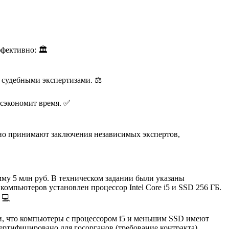
фективно: 🏛️
 судебными экспертизами. ⚖️
 сэкономит время. ✅
но принимают заключения независимых экспертов,
му 5 млн руб. В техническом задании были указаны
 компьютеров установлен процессор Intel Core i5 и SSD 256 ГБ.
 💻
и, что компьютеры с процессором i5 и меньшим SSD имеют
ертифицировано для госорганов (требование контракта).