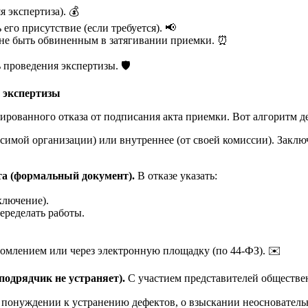
я экспертиза). 💰
его присутствие (если требуется). 📢
ы не быть обвиненным в затягивании приемки. ⏰
проведения экспертизы. 🛡️
е экспертизы
рованного отказа от подписания акта приемки. Вот алгоритм де
симой организации) или внутреннее (от своей комиссии). Заклю
та (формальный документ).
В отказе указать:
ключение).
переделать работы.
млением или через электронную площадку (по 44-ФЗ). ✉️
подрядчик не устраняет).
С участием представителей обществен
 понуждении к устранению дефектов, о взыскании неоснователь