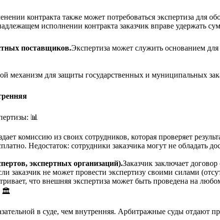
енении контракта также может потребоваться экспертиза для об
адлежащем исполнении контракта заказчик вправе удержать сум
естных поставщиков.
Экспертиза может служить основанием для
ой механизм для защиты государственных и муниципальных заказч
тренняя
пертизы: 📊
здает комиссию из своих сотрудников, которая проверяет резуль
сплатно. Недостаток: сотрудники заказчика могут не обладать 
пертов, экспертных организаций).
Заказчик заключает договор
если заказчик не может провести экспертизу своими силами (от
тривает, что внешняя экспертиза может быть проведена на любом
🏛️
азательной в суде, чем внутренняя. Арбитражные суды отдают п