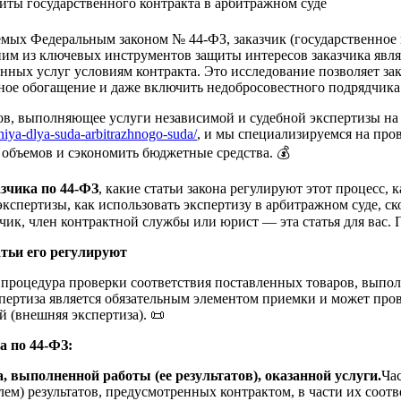
мых Федеральным законом № 44-ФЗ, заказчик (государственное 
ним из ключевых инструментов защиты интересов заказчика явл
нных услуг условиям контракта. Это исследование позволяет за
ьное обогащение и даже включить недобросовестного подрядчика
ов, выполняющее услуги независимой и судебной экспертизы н
aniya-dlya-suda-arbitrazhnogo-suda/
, и мы специализируемся на про
е объемов и сэкономить бюджетные средства. 💰
азчика по 44-ФЗ
, какие статьи закона регулируют этот процесс,
экспертизы, как использовать экспертизу в арбитражном суде, ск
ик, член контрактной службы или юрист — эта статья для вас. 
атьи его регулируют
процедура проверки соответствия поставленных товаров, выпол
пертиза является обязательным элементом приемки и может прово
 (внешняя экспертиза). 📜
а по 44-ФЗ:
, выполненной работы (ее результатов), оказанной услуги.
Час
м) результатов, предусмотренных контрактом, в части их соотве