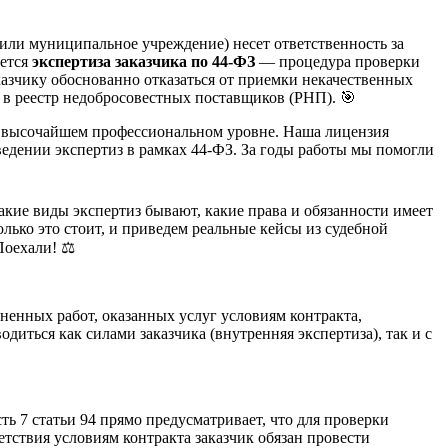
или муниципальное учреждение) несет ответственность за
яется
экспертиза заказчика по 44-ФЗ
— процедура проверки
казчику обоснованно отказаться от приемки некачественных
 в реестр недобросовестных поставщиков (РНП). 🎯
а высочайшем профессиональном уровне. Наша лицензия
ведении экспертиз в рамках 44-ФЗ. За годы работы мы помогли
 какие виды экспертиз бывают, какие права и обязанности имеет
олько это стоит, и приведем реальные кейсы из судебной
Поехали! ⚖️
ненных работ, оказанных услуг условиям контракта,
диться как силами заказчика (внутренняя экспертиза), так и с
ть 7 статьи 94 прямо предусматривает, что для проверки
тствия условиям контракта заказчик обязан провести