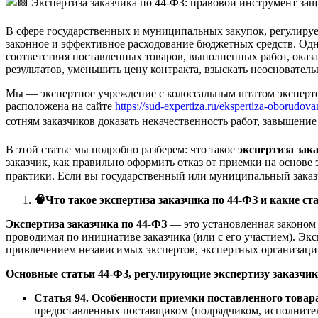
В сфере государственных и муниципальных закупок, регулируе
законное и эффективное расходование бюджетных средств. Од
соответствия поставленных товаров, выполненных работ, оказа
результатов, уменьшить цену контракта, взыскать неосновател
Мы — экспертное учреждение с колоссальным штатом эксперт
расположена на сайте
https://sud-expertiza.ru/ekspertiza-oborudov
сотням заказчиков доказать некачественность работ, завышени
В этой статье мы подробно разберем: что такое
экспертиза зак
заказчик, как правильно оформить отказ от приемки на основе 
практики. Если вы государственный или муниципальный заказч
🧠
Что такое экспертиза заказчика по 44-ФЗ и какие ст
Экспертиза заказчика по 44-ФЗ
— это установленная законом 
проводимая по инициативе заказчика (или с его участием). Экс
привлечением независимых экспертов, экспертных организаций
Основные статьи 44-ФЗ, регулирующие экспертизу заказчик
Статья 94. Особенности приемки поставленного товара
предоставленных поставщиком (подрядчиком, исполнителе