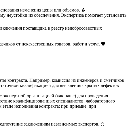
основания изменения цены или объемов. 📝
му неустойки из обеспечения. Экспертиза помогает установить
 включения поставщика в реестр недобросовестных
иков от некачественных товаров, работ и услуг. 🛡️
таты контракта. Например, комиссия из инженеров и сметчиков
достаточной квалификацией для выявления скрытых дефектов
 с экспертной организацией (как наше) для проведения
сутствие квалифицированных специалистов, лабораторного
 этапе исполнения контракта: при приемке, при
редпочтение заключениям независимых экспертов. ⚖️