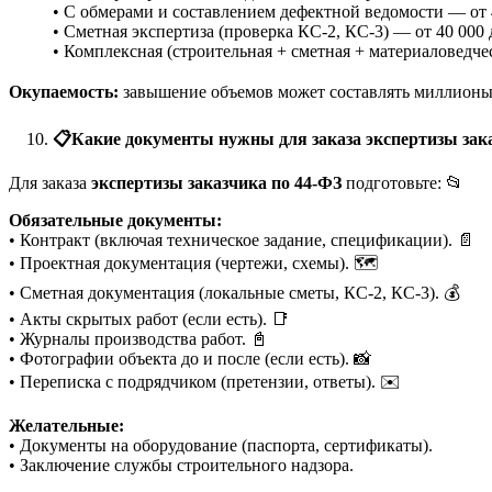
• С обмерами и составлением дефектной ведомости — от 4
• Сметная экспертиза (проверка КС-2, КС-3) — от 40 000 
• Комплексная (строительная + сметная + материаловедчес
Окупаемость:
завышение объемов может составлять миллионы ру
📋
Какие документы нужны для заказа экспертизы зак
Для заказа
экспертизы заказчика по 44-ФЗ
подготовьте: 📂
Обязательные документы:
• Контракт (включая техническое задание, спецификации). 📄
• Проектная документация (чертежи, схемы). 🗺️
• Сметная документация (локальные сметы, КС-2, КС-3). 💰
• Акты скрытых работ (если есть). 📑
• Журналы производства работ. 📓
• Фотографии объекта до и после (если есть). 📸
• Переписка с подрядчиком (претензии, ответы). ✉️
Желательные:
• Документы на оборудование (паспорта, сертификаты).
• Заключение службы строительного надзора.