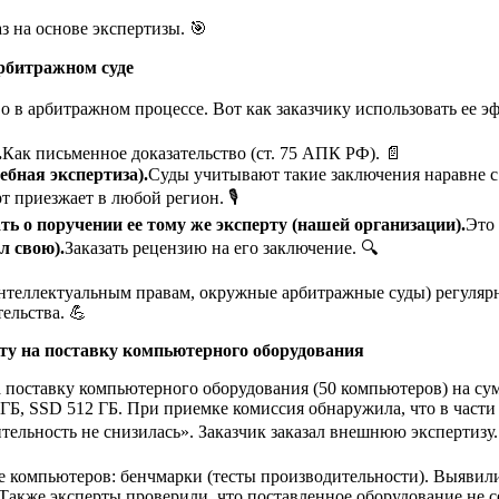
 на основе экспертизы. 🎯
арбитражном суде
 в арбитражном процессе. Вот как заказчику использовать ее эф
.
Как письменное доказательство (ст. 75 АПК РФ). 📄
ебная экспертиза).
Суды учитывают такие заключения наравне с
 приезжает в любой регион. 🎙️
ать о поручении ее тому же эксперту (нашей организации).
Это
л свою).
Заказать рецензию на его заключение. 🔍
нтеллектуальным правам, окружные арбитражные суды) регуляр
ельства. 💪
кту на поставку компьютерного оборудования
 поставку компьютерного оборудования (50 компьютеров) на сум
6 ГБ, SSD 512 ГБ. При приемке комиссия обнаружила, что в части
тельность не снизилась». Заказчик заказал внешнюю экспертизу.
 компьютеров: бенчмарки (тесты производительности). Выявил
 Также эксперты проверили, что поставленное оборудование не с