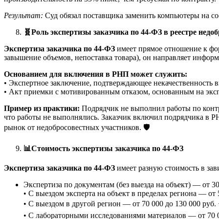
Результат:
Суд обязал поставщика заменить компьютеры на с
🧬
Роль экспертизы заказчика по 44-ФЗ в реестре нед
Экспертиза заказчика по 44-ФЗ
имеет прямое отношение к фо
завышение объемов, непоставка товара), он направляет инфо
Основанием для включения в РНП может служить:
• Экспертное заключение, подтверждающее некачественность в
• Акт приемки с мотивированным отказом, основанным на эксп
Пример из практики:
Подрядчик не выполнил работы по контра
что работы не выполнялись. Заказчик включил подрядчика в РНП
рынок от недобросовестных участников. 🛡️
📊
Стоимость экспертизы заказчика по 44-ФЗ
Экспертиза заказчика по 44-ФЗ
имеет разную стоимость в за
Экспертиза по документам (без выезда на объект) — от 30
• С выездом эксперта на объект в пределах региона — от 5
• С выездом в другой регион — от 70 000 до 130 000 руб.
• С лабораторными исследованиями материалов — от 70 0