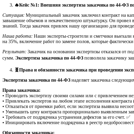
🔥
Кейс №1: Внешняя экспертиза заказчика по 44-ФЗ по
Ситуация:
Муниципальный заказчик заключил контракт на капи
завышение объемов и некачественную штукатурку. Он провел в
знаний. Тогда заказчик привлек нашу организацию для провед
Наша работа:
Наши эксперты-строители и сметчики выехали н
на 35%, включение работ по замене полов, которые фактическ
Результат:
Заказчик на основании экспертизы отказался от по
сумм.
Экспертиза заказчика по 44-ФЗ
позволила заказчику за
🧬
Права и обязанности заказчика при проведении экс
Экспертиза заказчика по 44-ФЗ
наделяет заказчика следующим
Права заказчика:
• Проводить экспертизу своими силами или с привлечением н
• Привлекать экспертов на любом этапе исполнения контракта 
• Отказаться от приемки работ, если экспертиза выявила несоо
• Уменьшить цену контракта пропорционально выявленным з
• Требовать от подрядчика устранения дефектов за его счет. ✅
• Инициировать включение подрядчика в реестр недобросовес
Обязанности заказчика: