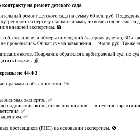
 контракту на ремонт детского сада
тальный ремонт детского сада на сумму 60 млн руб. Подрядчик 
нутреннюю экспертизу своими силами, но комиссия не смогла до
ения внешней экспертизы. 🏫
а объект, провели обмеры помещений (лазерная рулетка, 3D-ск
и не проводились. Общая сумма завышения — 9 млн руб. Также 
дписания актов. Подрядчик обратился в арбитражный суд, но су
щитить бюджет. 💰
пертизы по 44-ФЗ
и правами и обязанностями: 📜
езависимых экспертов. ✅
(до подписания актов, после подписания — в течение гарантийн
тветствия. ✅
авышениям. ✅
тных поставщиков (РНП) на основании экспертизы. 🚫