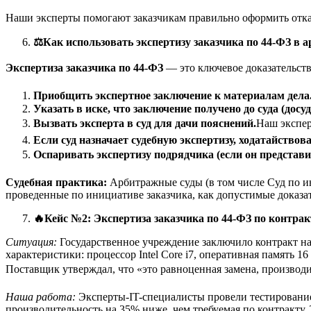
Наши эксперты помогают заказчикам правильно оформить отказ
⚖️
Как использовать экспертизу заказчика по 44-ФЗ в 
Экспертиза заказчика по 44-ФЗ
— это ключевое доказательство
Приобщить экспертное заключение к материалам дела
Указать в иске, что заключение получено до суда (досуд
Вызвать эксперта в суд для дачи пояснений.
Наш эксперт
Если суд назначает судебную экспертизу, ходатайствов
Оспаривать экспертизу подрядчика (если он представи
Судебная практика:
Арбитражные суды (в том числе Суд по и
проведенные по инициативе заказчика, как допустимые доказат
🔥
Кейс №2: Экспертиза заказчика по 44-ФЗ по контра
Ситуация:
Государственное учреждение заключило контракт на
характеристики: процессор Intel Core i7, оперативная память 1
Поставщик утверждал, что «это равноценная замена, производи
Наша работа:
Эксперты-IT-специалисты провели тестирование
производительность на 35% ниже, чем требуемая по контракту.