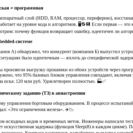
ская ≠ программная
 аппаратный слой (HDD, RAM, процессор, периферию), восстана
аботает на уровне кода и алгоритмов. 🖥️🔁💾 Если первая — эт
мотрим: почему функция возвращает ошибку, идентичен ли алгор
bedded-системе
ия А) обнаружил, что конкурент (компания Б) выпустил устро
 ситуациях было идентичным — вплоть до специфической задерж
ты произвели выгрузку прошивки из обоих устройств через про
ружено, что 95% базовых блоков управления совпадают, включа
а иска: 120 млн руб. Удовлетворен полностью. 🏭✅
ическому заданию (ТЗ) в авиастроении
у управления бортовым оборудованием. В процессе испытаний в
дал: «Это ограничения железа». ✈️📉
ом исходных кодов и временных меток. Инженеры написали тес
т искусственная задержка (функция Sleep(8) в каждом цикме). П
внесенное. Контракт расторгнут, разработчик выплатил неустойк