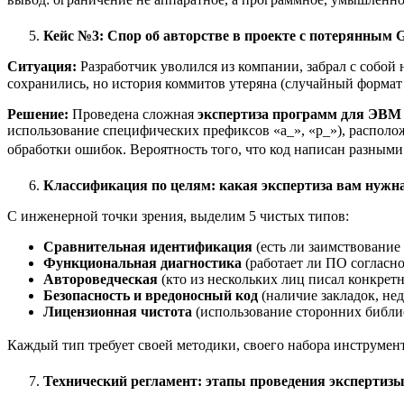
Кейс №3: Спор об авторстве в проекте с потерянным G
Ситуация:
Разработчик уволился из компании, забрал с собой 
сохранились, но история коммитов утеряна (случайный формат 
Решение:
Проведена сложная
экспертиза программ для ЭВМ
использование специфических префиксов «a_», «p_»), располо
обработки ошибок. Вероятность того, что код написан разным
Классификация по целям: какая экспертиза вам нужн
С инженерной точки зрения, выделим 5 чистых типов:
Сравнительная идентификация
(есть ли заимствование
Функциональная диагностика
(работает ли ПО согласно
Автороведческая
(кто из нескольких лиц писал конкрет
Безопасность и вредоносный код
(наличие закладок, не
Лицензионная чистота
(использование сторонних библи
Каждый тип требует своей методики, своего набора инструменто
Технический регламент: этапы проведения экспертиз