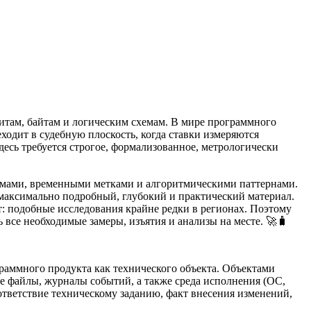
битам, байтам и логическим схемам. В мире программного
ходит в судебную плоскость, когда ставки измеряются
десь требуется строгое, формализованное, метрологически
уммами, временными метками и алгоритмическими паттернами.
 максимально подробный, глубокий и практический материал.
 подобные исследования крайне редки в регионах. Поэтому
 все необходимые замеры, изъятия и анализы на месте. 🚀🧳
раммного продукта как технического объекта. Объектами
е файлы, журналы событий, а также среда исполнения (ОС,
ответствие техническому заданию, факт внесения изменений,