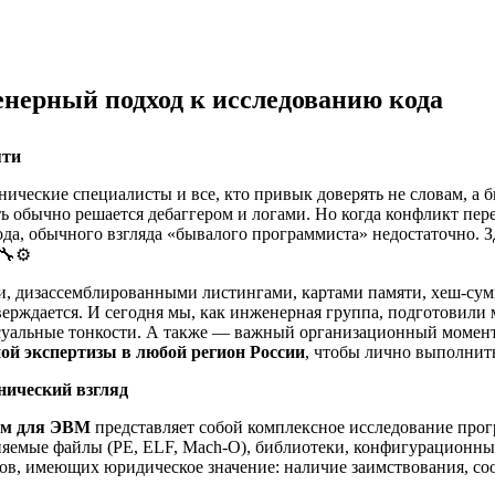
нерный подход к исследованию кода
яти
нические специалисты и все, кто привык доверять не словам, а 
 обычно решается дебаггером и логами. Но когда конфликт пере
да, обычного взгляда «бывалого программиста» недостаточно. З
 🔧⚙️
ами, дизассемблированными листингами, картами памяти, хеш-с
ерждается. И сегодня мы, как инженерная группа, подготовили
суальные тонкости. А также — важный организационный момент:
ой экспертизы в любой регион России
, чтобы лично выполнить
нический взгляд
мм для ЭВМ
представляет собой комплексное исследование прог
няемые файлы (PE, ELF, Mach-O), библиотеки, конфигурационны
тов, имеющих юридическое значение: наличие заимствования, со