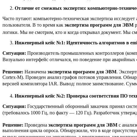
Отличие от смежных экспертиз: компьютерно-техниче
Часто путают: компьютерно-техническая экспертиза исследует
пользователя. В то время как
экспертиза программ для ЭВМ
р
логики. Мы не смотрим, кто и когда открывал документ. Мы с
Инженерный кейс №1: Идентичность алгоритмов в em
Ситуация:
Производитель промышленных контроллеров (компан
Визуально интерфейс отличался, но поведение при аварийных
Решение:
Назначена
экспертиза программ для ЭВМ
. Экспер
Cortex-M). Проведен анализ графов потоков управления. Обна
версией компилятора IAR. Вывод: полное заимствование. Сумм
Инженерный кейс №2: Проверка соответствия ПО техн
Ситуация:
Государственный оборонный заказчик принял систем
(требовалось 1000 Гц, по факту — 120 Гц). Разработчик утверж
Решение:
Проведена
экспертиза программ для ЭВМ
с анализ
выполнения цикла опроса. Обнаружили, что в коде присутствуе
вывод: ограничение не аппаратное, а программное, умышленно 