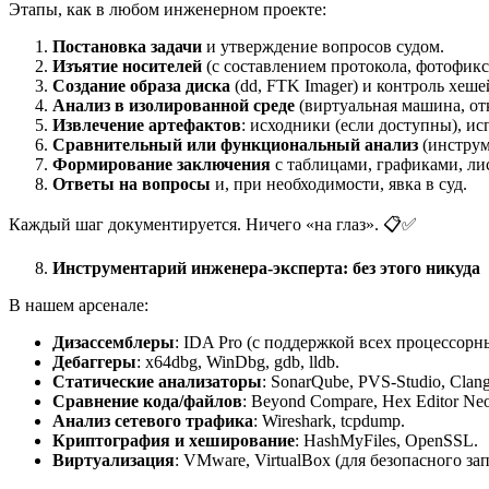
Этапы, как в любом инженерном проекте:
Постановка задачи
и утверждение вопросов судом.
Изъятие носителей
(с составлением протокола, фотофикс
Создание образа диска
(dd, FTK Imager) и контроль хеше
Анализ в изолированной среде
(виртуальная машина, от
Извлечение артефактов
: исходники (если доступны), и
Сравнительный или функциональный анализ
(инструм
Формирование заключения
с таблицами, графиками, ли
Ответы на вопросы
и, при необходимости, явка в суд.
Каждый шаг документируется. Ничего «на глаз». 📋✅
Инструментарий инженера-эксперта: без этого никуда
В нашем арсенале:
Дизассемблеры
: IDA Pro (с поддержкой всех процессорны
Дебаггеры
: x64dbg, WinDbg, gdb, lldb.
Статические
анализаторы
: SonarQube, PVS-Studio, Clang 
Сравнение
кода
/
файлов
: Beyond Compare, Hex Editor N
Анализ сетевого трафика
: Wireshark, tcpdump.
Криптография и хеширование
: HashMyFiles, OpenSSL.
Виртуализация
: VMware, VirtualBox (для безопасного з