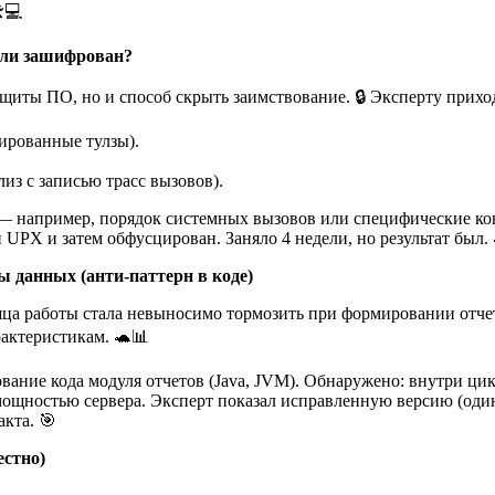
️💻
или зашифрован?
щиты ПО, но и способ скрыть заимствование. 🔒 Эксперту прихо
ированные тулзы).
из с записью трасс вызовов).
 — например, порядок системных вызовов или специфические к
 UPX и затем обфусцирован. Заняло 4 недели, но результат был. 
 данных (анти-паттерн в коде)
сяца работы стала невыносимо тормозить при формировании отче
рактеристикам. 🐢📊
ание кода модуля отчетов (Java, JVM). Обнаружено: внутри цик
мощностью сервера. Эксперт показал исправленную версию (один 
кта. 🎯
естно)