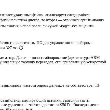
вливает удаленные файлы, анализирует следы работы
о криминалистика дисков, то вторая — это инженерный анализ
итм сжатия, использован ли чужой модуль без лицензии.
йство с аналогичным ПО для управления конвейером.
ки 327 мс. ⏱️
грамматор. Далее — дизассемблирование (архитектура ARM
я уникальную таблицу переходов, сгенерированную конкретной
ыяснилось: частота опроса датчиков не соответствует ТЗ
товый стенд, эмулирующий датчики. Замерили такты
осле удаления — частота достигала 950 Гц. Эксперт сделал
у 45 млн руб. 🛰️🔧