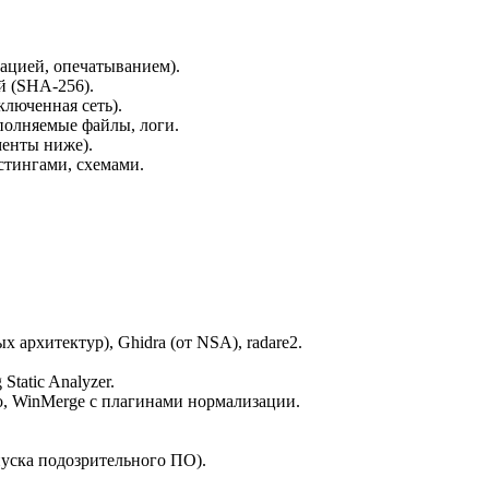
ацией, опечатыванием).
й (SHA-256).
ключенная сеть).
сполняемые файлы, логи.
енты ниже).
стингами, схемами.
х архитектур), Ghidra (от NSA), radare2.
Static Analyzer.
eo, WinMerge с плагинами нормализации.
апуска подозрительного ПО).