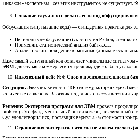
Никакой «экспертизы» без этих инструментов не существует. 🛠
Сложные случаи: что делать, если код обфусцирован 
Обфускация (запутывание кода) — стандартная практика для за
Выполнять деобфускацию (скрипты на Python, специализ
Применять статистический анализ байт-кода.
Анализировать поведение в рантайме (динамический анал
Даже самый запутанный код оставляет уникальные сигнатуры
ЭВМ
для случая с коммерческим трояном, где код был упакован
Инженерный кейс №4: Спор о производительности базы
Ситуация:
Заказчик внедрил ERP-систему, которая через 3 ме
количестве серверов». Заказчик подал иск о несоответствии ха
Решение:
Экспертиза программ для ЭВМ
провела профилиров
problem). Это фундаментальный анти-паттерн, не связанный с 
Суд удовлетворил иск, поставщик вернул 25% стоимости контра
Ограничения экспертизы: что мы не можем сделать (ч