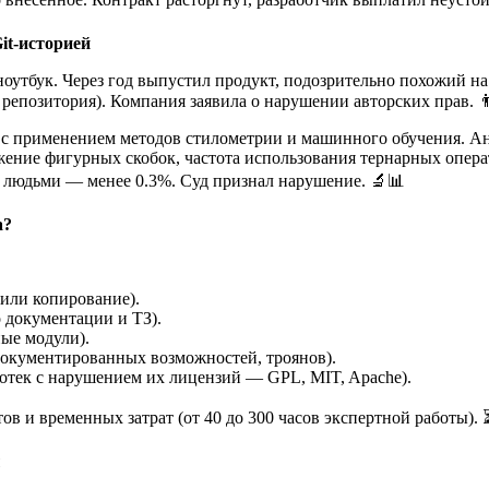
it-историей
ноутбук. Через год выпустил продукт, подозрительно похожий на
репозитория). Компания заявила о нарушении авторских прав. 👨
с применением методов стилометрии и машинного обучения. Ан
жение фигурных скобок, частота использования тернарных опера
и людьми — менее 0.3%. Суд признал нарушение. 🔬📊
а?
 или копирование).
 документации и ТЗ).
ные модули).
документированных возможностей, троянов).
отек с нарушением их лицензий — GPL, MIT, Apache).
в и временных затрат (от 40 до 300 часов экспертной работы). 
ы