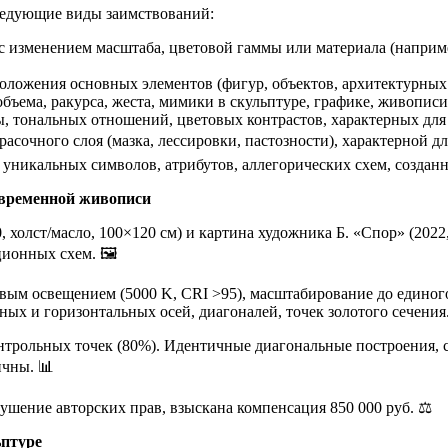
едующие виды заимствований:
 изменением масштаба, цветовой гаммы или материала (наприме
ложения основных элементов (фигур, объектов, архитектурных 
ъема, ракурса, жеста, мимики в скульптуре, графике, живописи
 тональных отношений, цветовых контрастов, характерных для 
сочного слоя (мазка, лессировки, пастозности), характерной для
уникальных символов, атрибутов, аллегорических схем, созданн
овременной живописи
 холст/масло, 100×120 см) и картина художника Б. «Спор» (2022,
ионных схем. 🖼️
ым освещением (5000 K, CRI >95), масштабирование до единого
ых и горизонтальных осей, диагоналей, точек золотого сечения.
нтрольных точек (80%). Идентичные диагональные построения, 
ичны. 📊
шение авторских прав, взыскана компенсация 850 000 руб. ⚖️
ьптуре