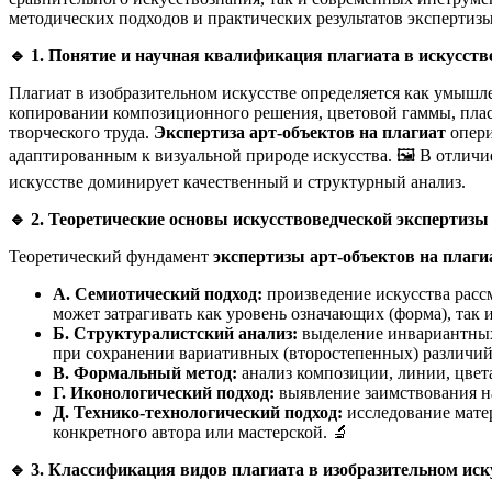
методических подходов и практических результатов экспертизы
🔹
1. Понятие и научная квалификация плагиата в искусств
Плагиат в изобразительном искусстве определяется как умышл
копировании композиционного решения, цветовой гаммы, пла
творческого труда.
Экспертиза арт-объектов на плагиат
опери
адаптированным к визуальной природе искусства. 🖼️ В отличи
искусстве доминирует качественный и структурный анализ.
🔹
2. Теоретические основы искусствоведческой экспертизы
Теоретический фундамент
экспертизы арт-объектов на плаги
А. Семиотический подход:
произведение искусства расс
может затрагивать как уровень означающих (форма), так 
Б. Структуралистский анализ:
выделение инвариантных
при сохранении вариативных (второстепенных) различий
В. Формальный метод:
анализ композиции, линии, цвет
Г. Иконологический подход:
выявление заимствования на
Д. Технико-технологический подход:
исследование мате
конкретного автора или мастерской. 🔬
🔹
3. Классификация видов плагиата в изобразительном иск