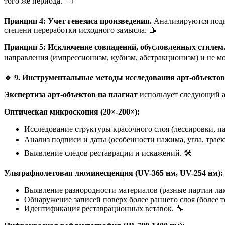
того же периода. 🗂️
Принцип 4: Учет генезиса произведения.
Анализируются подго
степени переработки исходного замысла. 📝
Принцип 5: Исключение совпадений, обусловленных стилем
направления (импрессионизм, кубизм, абстракционизм) и не мо
🔹
9. Инструментальные методы исследования арт-объектов
Экспертиза арт-объектов на плагиат
использует следующий а
Оптическая микроскопия (20×-200×):
Исследование структуры красочного слоя (лессировки, пас
Анализ подписи и даты (особенности нажима, угла, трае
Выявление следов реставрации и искажений. 🛠️
Ультрафиолетовая люминесценция (UV-365 нм, UV-254 нм):
Выявление разнородности материалов (разные партии ла
Обнаружение записей поверх более раннего слоя (более 
Идентификация реставрационных вставок. 🔧