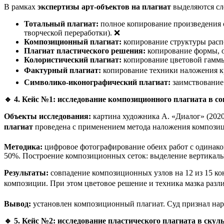
В рамках
экспертизы арт-объектов на плагиат
выделяются сл
Тотальный плагиат:
полное копирование произведения с
творческой переработки). ❌
Композиционный плагиат:
копирование структуры распо
Плагиат пластического решения:
копирование формы, об
Колористический плагиат:
копирование цветовой гаммы,
Фактурный плагиат:
копирование техники наложения кра
Символико-иконографический плагиат:
заимствование 
🔹
4. Кейс №1: исследование композиционного плагиата в с
Объекты исследования:
картина художника А. «Диалог» (2020,
плагиат
проведена с применением метода наложения композиц
Методика:
цифровое фотографирование обеих работ с одинаков
50%. Построение композиционных сеток: выделение вертикальн
Результаты:
совпадение композиционных узлов на 12 из 15 ко
композиции. При этом цветовое решение и техника мазка разл
Вывод:
установлен композиционный плагиат. Суд признал нару
🔹
5. Кейс №2: исследование пластического плагиата в скул