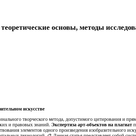
: теоретические основы, методы исследо
зительном искусстве
инального творческого метода, допустимого цитирования и пря
ских и правовых знаний.
Экспертиза арт-объектов на плагиат
п
мствования элементов одного произведения изобразительного иск
тальных технологий. 🎨 Данная статья представляет собой сист