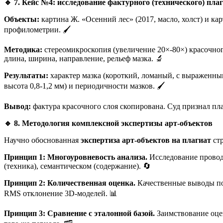
🔹
7. Кейс №4: исследование фактурного (технического) пла
Объекты:
картина Ж. «Осенний лес» (2017, масло, холст) и карт
профилометрии. 🖌️
Методика:
стереомикроскопия (увеличение 20×-80×) красочног
длина, ширина, направление, рельеф мазка. 🔬
Результаты:
характер мазка (короткий, ломаный, с выраженны
высота 0,8-1,2 мм) и периодичности мазков. 🖌️
Вывод:
фактура красочного слоя скопирована. Суд признал пла
🔹
8. Методология комплексной экспертизы арт-объектов
Научно обоснованная
экспертиза арт-объектов на плагиат
стр
Принцип 1: Многоуровневость анализа.
Исследование проводи
(техника), семантическом (содержание). 🔄
Принцип 2: Количественная оценка.
Качественные выводы по
RMS отклонение 3D-моделей. 📊
Принцип 3: Сравнение с эталонной базой.
Заимствование оцен