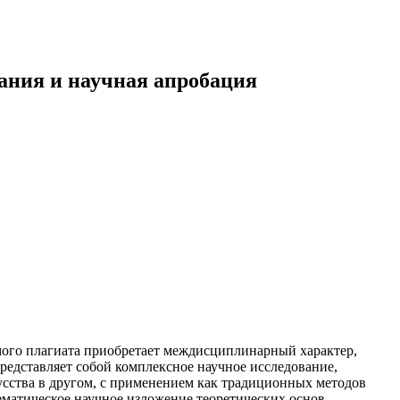
вания и научная апробация
мого плагиата приобретает междисциплинарный характер,
редставляет собой комплексное научное исследование,
усства в другом, с применением как традиционных методов
ематическое научное изложение теоретических основ,