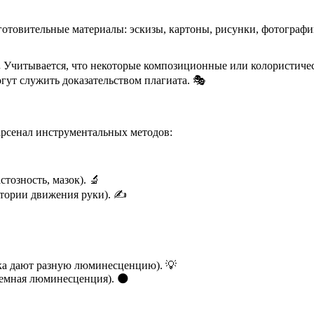
товительные материалы: эскизы, картоны, рисунки, фотографии
.
Учитывается, что некоторые композиционные или колористиче
гут служить доказательством плагиата. 🎭
рсенал инструментальных методов:
тозность, мазок). 🔬
ктории движения руки). ✍️
ка дают разную люминесценцию). 💡
темная люминесценция). 🌑