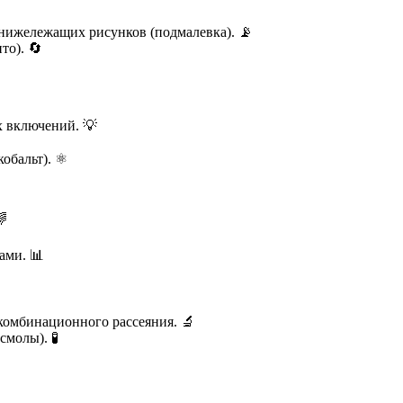
нижележащих рисунков (подмалевка). 📡
то). 🔄
х включений. 💡
обальт). ⚛️
🌈
ами. 📊
комбинационного рассеяния. 🔬
молы). 🧪