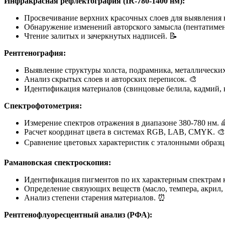
Инфракрасная рефлектография (IR-780-1400 нм):
Просвечивание верхних красочных слоев для выявления 
Обнаружение изменений авторского замысла (пентатимен
Чтение залитых и зачеркнутых надписей. 📝
Рентгенография:
Выявление структуры холста, подрамника, металлически
Анализ скрытых слоев и авторских переписок. 🎨
Идентификация материалов (свинцовые белила, кадмий, к
Спектрофотометрия:
Измерение спектров отражения в диапазоне 380-780 нм. 
Расчет координат цвета в системах RGB, LAB, CMYK. 🎨
Сравнение цветовых характеристик с эталонными образц
Рамановская спектроскопия:
Идентификация пигментов по их характерным спектрам 
Определение связующих веществ (масло, темпера, акрил, с
Анализ степени старения материалов. ⏰
Рентгенофлуоресцентный анализ (РФА):