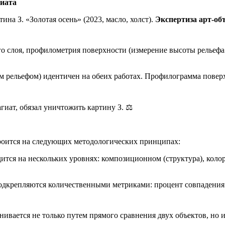
гиата
ина З. «Золотая осень» (2023, масло, холст).
Экспертиза арт-об
о слоя, профилометрия поверхности (измерение высоты рельефа 
м рельефом) идентичен на обеих работах. Профилограмма повер
гиат, обязал уничтожить картину З. ⚖️
оится на следующих методологических принципах:
тся на нескольких уровнях: композиционном (структура), колор
дкрепляются количественными метриками: процент совпадения
ивается не только путем прямого сравнения двух объектов, но и