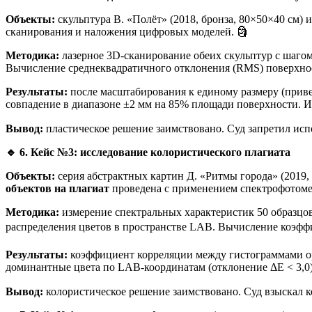
Объекты:
скульптура В. «Полёт» (2018, бронза, 80×50×40 см) и
сканирования и наложения цифровых моделей. 🗿
Методика:
лазерное 3D-сканирование обеих скульптур с шагом
Вычисление среднеквадратичного отклонения (RMS) поверхнос
Результаты:
после масштабирования к единому размеру (приве
совпадение в диапазоне ±2 мм на 85% площади поверхности. И
Вывод:
пластическое решение заимствовано. Суд запретил испол
🔹
6. Кейс №3: исследование колористического плагиата
Объекты:
серия абстрактных картин Д. «Ритмы города» (2019, ц
объектов на плагиат
проведена с применением спектрофотомет
Методика:
измерение спектральных характеристик 50 образцов
распределения цветов в пространстве LAB. Вычисление коэфф
Результаты:
коэффициент корреляции между гистограммами ори
доминантные цвета по LAB-координатам (отклонение ΔE < 3,0)
Вывод:
колористическое решение заимствовано. Суд взыскал к