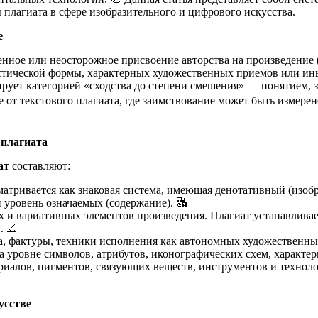
 плагиата в сфере изобразительного и цифрового искусства.
е
енное или неосторожное присвоение авторства на произведение
стической формы, характерных художественных приемов или ин
рует категорией «сходства до степени смешения» — понятием, 
е от текстового плагиата, где заимствование может быть измере
 плагиата
ат
составляют:
матривается как знаковая система, имеющая денотативный (изоб
и уровень означаемых (содержание). 🔣
 и вариативных элементов произведения. Плагиат устанавливае
. 📐
а, фактуры, техники исполнения как автономных художественных
 уровне символов, атрибутов, иконографических схем, характер
риалов, пигментов, связующих веществ, инструментов и технол
усстве