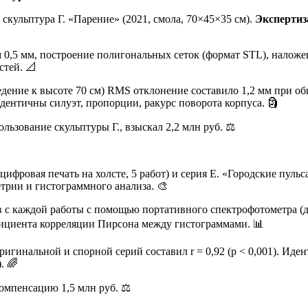
 скульптура Г. «Парение» (2021, смола, 70×45×35 см).
Экспертиз
 0,5 мм, построение полигональных сеток (формат STL), наложе
тей. 📐
дение к высоте 70 см) RMS отклонение составило 1,2 мм при об
дентичны силуэт, пропорции, ракурс поворота корпуса. 🗿
ьзование скульптуры Г., взыскал 2,2 млн руб. ⚖️
ифровая печать на холсте, 5 работ) и серия Е. «Городские пульса
рии и гистограммного анализа. 🎨
 с каждой работы с помощью портативного спектрофотометра (д
ициента корреляции Пирсона между гистограммами. 📊
гинальной и спорной серий составил r = 0,92 (p < 0,001). Иде
. 🌈
омпенсацию 1,5 млн руб. ⚖️