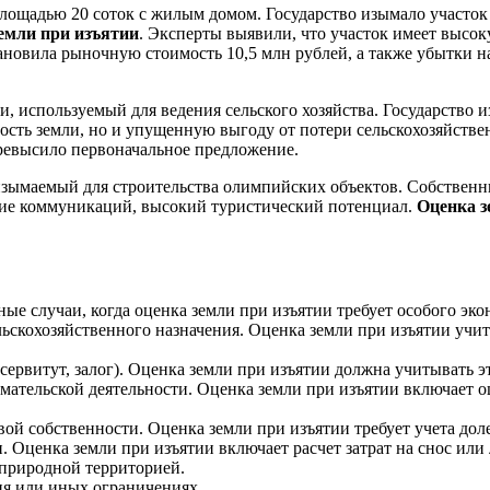
лощадью 20 соток с жилым домом. Государство изымало участок 
емли при изъятии
. Эксперты выявили, что участок имеет высо
новила рыночную стоимость 10,5 млн рублей, а также убытки н
, используемый для ведения сельского хозяйства. Государство и
ость земли, но и упущенную выгоду от потери сельскохозяйствен
 превысило первоначальное предложение.
изымаемый для строительства олимпийских объектов. Собственн
чие коммуникаций, высокий туристический потенциал.
Оценка з
ые случаи, когда оценка земли при изъятии требует особого эко
льскохозяйственного назначения. Оценка земли при изъятии учит
сервитут, залог). Оценка земли при изъятии должна учитывать э
имательской деятельности. Оценка земли при изъятии включает
вой собственности. Оценка земли при изъятии требует учета дол
 Оценка земли при изъятии включает расчет затрат на снос или
 природной территорией.
ия или иных ограничениях.