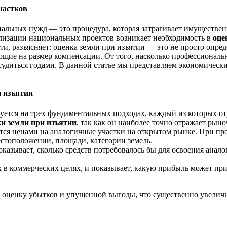
частков
альных нужд — это процедура, которая затрагивает имущественн
лизации национальных проектов возникает необходимость в
оце
и, разъясняет: оценка земли при изъятии — это не просто опре
щие на размер компенсации. От того, насколько профессиональн
удиться годами. В данной статье мы представляем экономическ
и изъятии
руется на трех фундаментальных подходах, каждый из которых о
и земли при изъятии
, так как он наиболее точно отражает рын
яется ценами на аналогичные участки на открытом рынке. При п
естоположении, площади, категории земель.
азывает, сколько средств потребовалось бы для освоения анало
 в коммерческих целях, и показывает, какую прибыль может при
т оценку убытков и упущенной выгоды, что существенно увелич