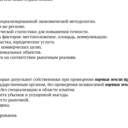
пециализированной экономической методологии.
 же регионе.
еской статистики для повышения точности.
факторов: местоположение, площадь, коммуникации.
частка, юридические услуги.
 коммерческих целях.
никальных объектов.
и на соответствие рыночным реалиям.
торые допускают собственники при проведении
оценки земли п
ударственным органом, без проведения независимой
оценки зем
без специализации в области изъятия.
чета убытков и упущенной выгоды.
есто рыночной.
щика.
ривания.