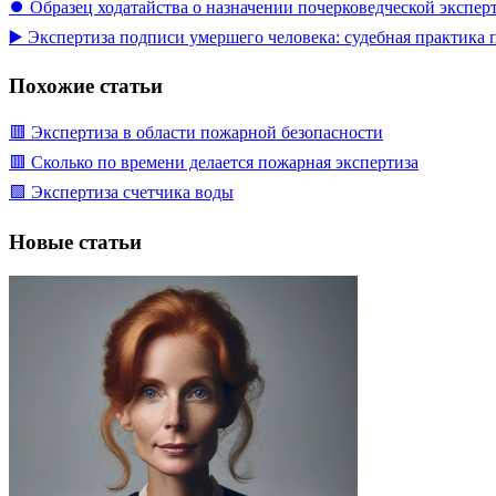
⏺️ Образец ходатайства о назначении почерковедческой экспер
▶️ Экспертиза подписи умершего человека: судебная практика
Похожие статьи
🟥 Экспертиза в области пожарной безопасности
🟥 Сколько по времени делается пожарная экспертиза
🟩 Экспертиза счетчика воды
Новые статьи