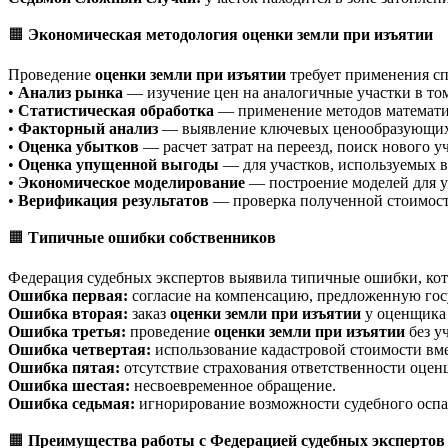
🟧
Экономическая методология оценки земли при изъятии
Проведение
оценки земли при изъятии
требует применения с
•
Анализ рынка
— изучение цен на аналогичные участки в том
•
Статистическая обработка
— применение методов математич
•
Факторный анализ
— выявление ключевых ценообразующих 
•
Оценка убытков
— расчет затрат на переезд, поиск нового у
•
Оценка упущенной выгоды
— для участков, используемых в
•
Экономическое моделирование
— построение моделей для у
•
Верификация результатов
— проверка полученной стоимост
🟧
Типичные ошибки собственников
Федерация судебных экспертов выявила типичные ошибки, ко
Ошибка первая:
согласие на компенсацию, предложенную гос
Ошибка вторая:
заказ
оценки земли при изъятии
у оценщика 
Ошибка третья:
проведение
оценки земли при изъятии
без у
Ошибка четвертая:
использование кадастровой стоимости вм
Ошибка пятая:
отсутствие страхования ответственности оцен
Ошибка шестая:
несвоевременное обращение.
Ошибка седьмая:
игнорирование возможности судебного оспа
🟧
Преимущества работы с Федерацией судебных экспертов