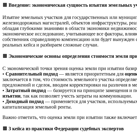
🟧
Введение: экономическая сущность изъятия земельных у
Изъятие земельных участков для государственных или муницип
железнодорожных магистралей, объектов инфраструктуры, реа
обладая глубокими знаниями в области экономики недвижимост
экономическое исследование, учитывающее все факторы, влияю
собственник справедливую компенсацию или будет вынужден с
реальных кейса и разбираем сложные случаи.
🟧
Экономические основы определения стоимости земли пр
С экономической точки зрения оценка земли при изъятии бази
•
Сравнительный подход
— является приоритетным для
оценк
заключается в том, что стоимость земельного участка определ
предложений и сделок, вводим корректировки на различия в м
•
Затратный подход
— базируется на принципе замещения и пок
изъятии
, так как позволяет учесть затраты на коммуникации.
•
Доходный подход
— применяется для участков, используемых
капитализация земельной ренты.
Важно отметить, что оценка земли при изъятии также включае
🟧
3 кейса из практики Федерации судебных экспертов