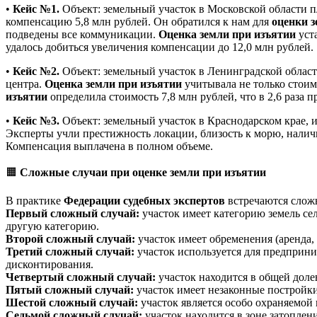
•
Кейс №1.
Объект: земельный участок в Московской области п
компенсацию 5,8 млн рублей. Он обратился к нам для
оценки з
подведены все коммуникации.
Оценка земли при изъятии
уста
удалось добиться увеличения компенсации до 12,0 млн рублей.
•
Кейс №2.
Объект: земельный участок в Ленинградской области
центра.
Оценка земли при изъятии
учитывала не только стоим
изъятии
определила стоимость 7,8 млн рублей, что в 2,6 раза
•
Кейс №3.
Объект: земельный участок в Краснодарском крае, 
Эксперты учли престижность локации, близость к морю, нали
Компенсация выплачена в полном объеме.
🟧
Сложные случаи при оценке земли при изъятии
В практике
Федерации судебных экспертов
встречаются сложн
Первый сложный случай:
участок имеет категорию земель се
другую категорию.
Второй сложный случай:
участок имеет обременения (аренда, 
Третий сложный случай:
участок используется для предприн
дисконтирования.
Четвертый сложный случай:
участок находится в общей доле
Пятый сложный случай:
участок имеет незаконные постройки.
Шестой сложный случай:
участок является особо охраняемой
Седьмой сложный случай:
участок находится в зоне затоплен