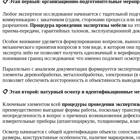
📋
Этап первый: организационно-подготовительные меропр
Любое экспертное исследование начинается с тщательной подг
коммуникацию с заказчиком (судом, сторонами процесса или 
разрешения.
Процедура проведения экспертизы мебели
на эт
приема-передачи, гарантийных талонов, эксплуатационной док
Особое внимание уделяется формулированию вопросов, выноси
механического принятия вопросов в том виде, в котором они п
эксперта либо не позволяет получить однозначный и верифици
понимания границ исследования: что именно подлежит осмотр
Параллельно с анализом документации формируется экспертная
элементы деревообработки, металлообработки, электроники (в
позволяет обеспечить всесторонность и объективность выводо
📋
Этап второй: натурный осмотр и идентификационные м
Ключевым элементом всей
процедуры проведения экспертиз
преимущественно выездные формы работы, поскольку транспор
неопределенность в вопрос о причинах возникновения дефект
измерительные приборы (штангенциркули, толщиномеры, влагом
Осмотр начинается с общей идентификации объекта: сопостав
размеры, конструктивные особенности, наличие маркировок, с