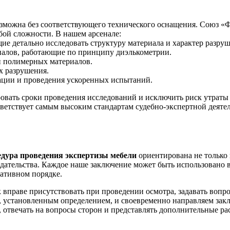
зможна без соответствующего технического оснащения. Союз «Ф
бой сложности. В нашем арсенале:
ие детально исследовать структуру материала и характер разру
иалов, работающие по принципу диэлькометрии.
и полимерных материалов.
х разрушения.
ации и проведения ускоренных испытаний.
вать сроки проведения исследований и исключить риск утраты 
тветствует самым высоким стандартам судебно-экспертной деяте
едура проведения экспертизы мебели
ориентирована не только 
дательства. Каждое наше заключение может быть использовано в
ративном порядке.
 вправе присутствовать при проведении осмотра, задавать вопр
, установленным определением, и своевременно направляем закл
 отвечать на вопросы сторон и представлять дополнительные ра