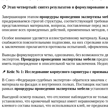
📋
Этап четвертый: синтез результатов и формулирование 
Завершающим этапом
процедуры проведения экспертизы ме
придерживаемся строгой структуры, соответствующей требовани
представленных материалов, вопросы, поставленные перед экспе
описание всех проведенных действий, примененных методов, п
Особое внимание уделяется иллюстративному материалу. Каждо
снабжаются пояснительными подписями, на них стрелками или
к заключению прилагаются протоколы испытаний, оформленны
Выводы формулируются четко, однозначно, без возможности дв
экспертом.
Процедура проведения экспертизы мебели
предпо
иметь подтверждение в описательной части заключения. Недоп
📌
Кейс № 1: Исследование корпусного гарнитура с признак
В Союз «Федерация судебных экспертов» обратился заказчик с 
материала на фасадах и внутренних полках. Поставщик настаив
рамках
процедуры проведения экспертизы мебели
установит
Выездной осмотр показал, что отслоение наблюдается не тольк
установлено, что кромочный материал имеет неравномерную т
клеевого состава показал, что использовался клей, не предна