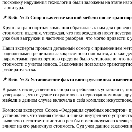
поскольку нарушения технологии были заложены на этапе изго
гарнитура.
📌
Кейс № 2: Спор о качестве мягкой мебели после транспо
Крупная транспортная компания обратилась к нам для проведе
стоимости изделия, утверждая, что повреждения носят неустр
уже был выгружен и частично разобран, что могло привести к 
Наши эксперты провели детальный осмотр с применением метод
радиальными трещинами лакокрасочного покрытия, а также де
параметрами транспортного средства было установлено, что п
стоимости с учетом износа. Заключение позволило транспортн
разбирательства.
📌
Кейс № 3: Установление факта конструктивных изменени
В рамках наследственного спора потребовалось установить, по
утверждала, что изделие сохранилось в первозданном виде, д
мебели
в данном случае включала в себя комплекс искусствове
Комиссия экспертов Союза «Федерация судебных экспертов» п
установлено, что задняя стенка и ящики внутреннего устройст
выявлено несоответствие типа резьбы и используемого клеящег
влияет на его рыночную стоимость. Суд учел данное заключен