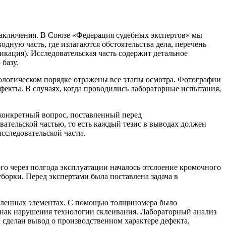
заключения. В Союзе «Федерация судебных экспертов» мы
дную часть, где излагаются обстоятельства дела, перечень
икация). Исследовательская часть содержит детальное
базу.
ологическом порядке отражены все этапы осмотра. Фотографии
екты. В случаях, когда проводились лабораторные испытания,
 конкретный вопрос, поставленный перед
ательской частью, то есть каждый тезис в выводах должен
сследовательской части.
ого через полгода эксплуатации началось отслоение кромочного
борки. Перед экспертами была поставлена задача в
 удаленных элементах. С помощью толщиномера было
знак нарушения технологии склеивания. Лабораторный анализ
 сделан вывод о производственном характере дефекта,