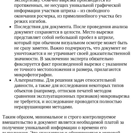
протяженных, не несущих уникальной графической
информации участков штриха – из свободного
окончания росчерка, из прямолинейного участка без
резких изгибов.
Последствия для документа. После проведения анализа
документ сохраняется в целости. Место вырезки
представляет собой небольшой пробел в штрихе,
который при обычном визуальном осмотре может быть
не сразу заметен. Важно подчеркнуть, что документ не
уничтожается и не утрачивает своей доказательственной
значимости. В заключении эксперта обязательно
фиксируется факт произведенной вырезки с указанием
ее точного местоположения и размера, прилагаются
микрофотографии.
Альтернативы. Для решения задач относительной
давности, а также для исследования некоторых типов
объектов (например, оттисков печатей методом
сравнения эксплуатационных признаков) микровырезка
не требуется, и исследование проводится полностью
неразрушающими методами.
Таким образом, минимальное и строго контролируемое
вмешательство в документ является необходимой платой за
получение уникальной информации о времени его
выполнения. Это стандартная и общепринятая в мировой