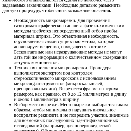
задаваемых заказчиками. Необходимо детально разъяснить
данную процедуру, чтобы снять возможные опасения.
Необходимость микровырезки. Для проведения
газохроматографического анализа физико-химическим
методом требуется непосредственный отбор пробы
материала штриха. Это объективная необходимость,
обусловленная самой сущностью метода, который
анализирует вещество, находящееся в штрихе.
Бесконтактные или неразрушающие методы не могут
дать той же информации о количественном содержании
летучих компонентов.
Техника выполнения микровырезки. Процедура
выполняется экспертом под контролем
стереоскопического микроскопа с использованием
микросurg-инструментов (микроскальпелей,
препаровальных игл). Вырезается фрагмент штриха
размером, как правило, от 8 до 12 миллиметров в длину
и около 1 миллиметра в ширину.
Выбор места вырезки. Место вырезки выбирается таким
образом, чтобы минимально нарушить визуальное
восприятие реквизита и не повредить участки, значимые
для возможных последующих идентификационных
исследований (например, для почерковедческой
экспертизы). Обычно вырезка производится из