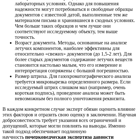
лабораторных условиях. Однако для повышения
надежности могут потребоваться и свободные образцы
документов с известной датой, выполненные тем же
материалом письма и хранившиеся в сходных условиях.
Чем больше таких образцов и чем лучше они
соответствуют исследуемому объекту, тем выше
точность.
Возраст документа. Методы, основанные на анализе
летучих компонентов, наиболее эффективны для
относительно «свежих» документов (до 1,5-2 лет). Для
более старых документов содержание летучих веществ
становится настолько малым, что его измерение и
интерпретация сопряжены с большой погрешностью.
Размер штриха. Для газохроматографического анализа
требуется микровырезка определенного размера. Если
исследуемый штрих слишком мал (например, очень
короткая подпись), проведение анализа может быть
невозможным без полного уничтожения реквизита.
В каждом конкретном случае эксперт обязан оценить влияние
этих факторов и отразить свою оценку в заключении. Научная
добросовестность требует указания всех ограничений и
допущений, которые могли повлиять на выводы. Именно
такой подход обеспечивает подлинную
научность
почерковедческая экспертиза давности