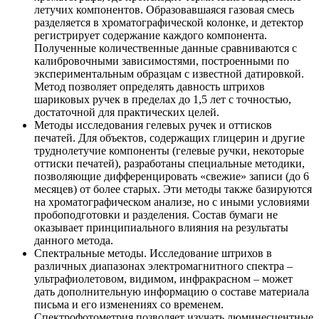
летучих компонентов. Образовавшаяся газовая смесь
разделяется в хроматографической колонке, и детектор
регистрирует содержание каждого компонента.
Полученные количественные данные сравниваются с
калибровочными зависимостями, построенными по
экспериментальным образцам с известной датировкой.
Метод позволяет определять давность штрихов
шариковых ручек в пределах до 1,5 лет с точностью,
достаточной для практических целей.
Методы исследования гелевых ручек и оттисков
печатей. Для объектов, содержащих глицерин и другие
труднолетучие компоненты (гелевые ручки, некоторые
оттиски печатей), разработаны специальные методики,
позволяющие дифференцировать «свежие» записи (до 6
месяцев) от более старых. Эти методы также базируются
на хроматографическом анализе, но с иными условиями
пробоподготовки и разделения. Состав бумаги не
оказывает принципиального влияния на результаты
данного метода.
Спектральные методы. Исследование штрихов в
различных диапазонах электромагнитного спектра –
ультрафиолетовом, видимом, инфракрасном – может
дать дополнительную информацию о составе материала
письма и его изменениях со временем.
Спектрофотометрия позволяет изучать люминесцентные