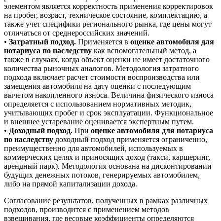
элементом является корректность применения корректировок
на пробег, возраст, техническое состояние, комплектацию, а
также учет специфики регионального рынка, где цены могут
отличаться от среднероссийских значений.
•
Затратный подход.
Применяется в
оценке автомобиля для
нотариуса по наследству
как вспомогательный метод, а
также в случаях, когда объект оценки не имеет достаточного
количества рыночных аналогов. Методология затратного
подхода включает расчет стоимости воспроизводства или
замещения автомобиля на дату оценки с последующим
вычетом накопленного износа. Величина физического износа
определяется с использованием нормативных методик,
учитывающих пробег и срок эксплуатации. Функциональное
и внешнее устаревание оценивается экспертным путем.
•
Доходный подход.
При
оценке автомобиля для нотариуса
по наследству
доходный подход применяется ограниченно,
преимущественно для автомобилей, используемых в
коммерческих целях и приносящих доход (такси, каршеринг,
арендный парк). Методология основана на дисконтировании
будущих денежных потоков, генерируемых автомобилем,
либо на прямой капитализации дохода.
Согласование результатов, полученных в рамках различных
подходов, производится с применением методов
взвешивания, где весовые коэффициенты определяются