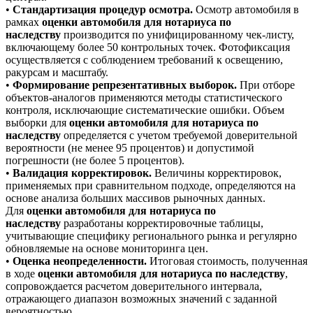
•
Стандартизация процедур осмотра.
Осмотр автомобиля в
рамках
оценки автомобиля для нотариуса по
наследству
производится по унифицированному чек-листу,
включающему более 50 контрольных точек. Фотофиксация
осуществляется с соблюдением требований к освещению,
ракурсам и масштабу.
•
Формирование репрезентативных выборок.
При отборе
объектов-аналогов применяются методы статистического
контроля, исключающие систематические ошибки. Объем
выборки для
оценки автомобиля для нотариуса по
наследству
определяется с учетом требуемой доверительной
вероятности (не менее 95 процентов) и допустимой
погрешности (не более 5 процентов).
•
Валидация корректировок.
Величины корректировок,
применяемых при сравнительном подходе, определяются на
основе анализа больших массивов рыночных данных.
Для
оценки автомобиля для нотариуса по
наследству
разработаны корректировочные таблицы,
учитывающие специфику регионального рынка и регулярно
обновляемые на основе мониторинга цен.
•
Оценка неопределенности.
Итоговая стоимость, полученная
в ходе
оценки автомобиля для нотариуса по наследству
,
сопровождается расчетом доверительного интервала,
отражающего диапазон возможных значений с заданной
вероятностью.