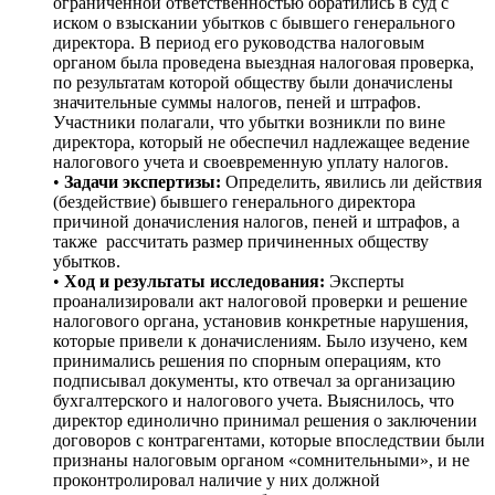
ограниченной ответственностью обратились в суд с
иском о взыскании убытков с бывшего генерального
директора. В период его руководства налоговым
органом была проведена выездная налоговая проверка,
по результатам которой обществу были доначислены
значительные суммы налогов, пеней и штрафов.
Участники полагали, что убытки возникли по вине
директора, который не обеспечил надлежащее ведение
налогового учета и своевременную уплату налогов.
•
Задачи экспертизы:
Определить, явились ли действия
(бездействие) бывшего генерального директора
причиной доначисления налогов, пеней и штрафов, а
также рассчитать размер причиненных обществу
убытков.
•
Ход и результаты исследования:
Эксперты
проанализировали акт налоговой проверки и решение
налогового органа, установив конкретные нарушения,
которые привели к доначислениям. Было изучено, кем
принимались решения по спорным операциям, кто
подписывал документы, кто отвечал за организацию
бухгалтерского и налогового учета. Выяснилось, что
директор единолично принимал решения о заключении
договоров с контрагентами, которые впоследствии были
признаны налоговым органом «сомнительными», и не
проконтролировал наличие у них должной