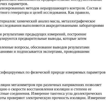
очих параметров.
ализированных методов неразрушающего контроля. Состав и
ного генератора и целей исследования. Как правило,
териалов: химический анализ масла, металлографическое
е исследования выполняются аккредитованными лабораториями
и результатами предыдущих измерений, построение
мулируются предварительные выводы, которые затем
вленные вопросы, обоснование выводов результатами
ованиями и подписывается экспертами, проводившими
ссифицируемых по физической природе измеряемых параметров
золяции мегаомметром при различных напряжениях позволяет
ию о скорости восстановления изоляции и степени ее
тные соединения. Измерение тангенса угла диэлектрических
оты проверяют электрическую прочность изоляции. Измерение