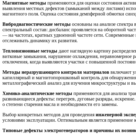
Магнитные методы
применяются для оценки состояния активно
выявления местных дефектов (замыканий между листами) исп
магнитного поля. Оценка состояния демпферной обмотки син
Вибродиагностические методы
основаны на анализе спектра 
спектральный состав: дисбаланс проявляется на оборотной ча
— на частотах, кратных удвоенной частоте сети. Современные
отслеживать динамику их развития.
Тепловизионные методы
дают наглядную картину распределен
витковые замыкания, нарушение охлаждения, неравномерное ра
отключения, когда выявляются участки с повышенной постоян
Методы неразрушающего контроля материалов
включают ул
капиллярный и магнитопорошковый контроль для обнаружения 
металлографический анализ для изучения микроструктуры и вы
Химико-аналитические методы
применяются для анализа тра
развивающиеся дефекты: перегрев, дуговые разряды, искрение
о степени старения масла и необходимости его замены.
Выбор конкретных методов для проведения
инженерной экспе
условиями эксплуатации. Оптимальным является применение 
Типовые дефекты электрогенераторов и причины их возни