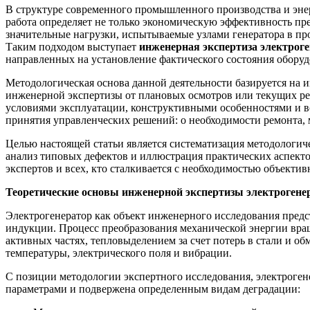
В структуре современного промышленного производства и эне
работа определяет не только экономическую эффективность пр
значительные нагрузки, испытываемые узлами генератора в пр
Таким подходом выступает
инженерная экспертиза электрог
направленных на установление фактического состояния оборуд
Методологическая основа данной деятельности базируется на 
инженерной экспертизы от плановых осмотров или текущих рем
условиями эксплуатации, конструктивными особенностями и в
принятия управленческих решений: о необходимости ремонта, 
Целью настоящей статьи является систематизация методологи
анализ типовых дефектов и иллюстрация практических аспекто
экспертов и всех, кто сталкивается с необходимостью объекти
Теоретические основы инженерной экспертизы электрогене
Электрогенератор как объект инженерного исследования пред
индукции. Процесс преобразования механической энергии вра
активных частях, тепловыделением за счет потерь в стали и 
температуры, электрического поля и вибрации.
С позиции методологии экспертного исследования, электроген
параметрами и подвержена определенным видам деградации: