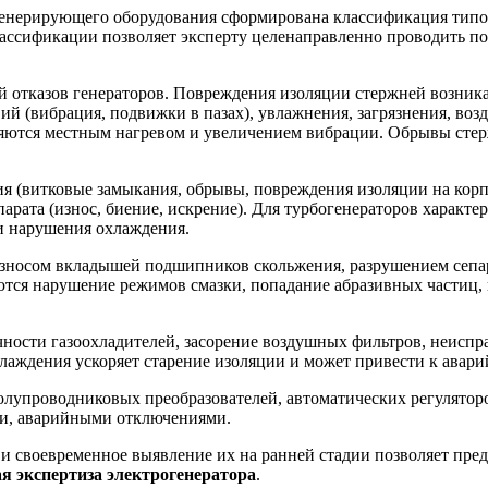
генерирующего оборудования сформирована классификация типов
лассификации позволяет эксперту целенаправленно проводить по
 отказов генераторов. Повреждения изоляции стержней возника
й (вибрация, подвижки в пазах), увлажнения, загрязнения, во
ются местным нагревом и увеличением вибрации. Обрывы стержн
 (витковые замыкания, обрывы, повреждения изоляции на корпу
арата (износ, биение, искрение). Для турбогенераторов характ
и нарушения охлаждения.
носом вкладышей подшипников скольжения, разрушением сепар
ся нарушение режимов смазки, попадание абразивных частиц, в
ости газоохладителей, засорение воздушных фильтров, неисп
лаждения ускоряет старение изоляции и может привести к авари
олупроводниковых преобразователей, автоматических регулятор
ки, аварийными отключениями.
 и своевременное выявление их на ранней стадии позволяет пре
я экспертиза электрогенератора
.