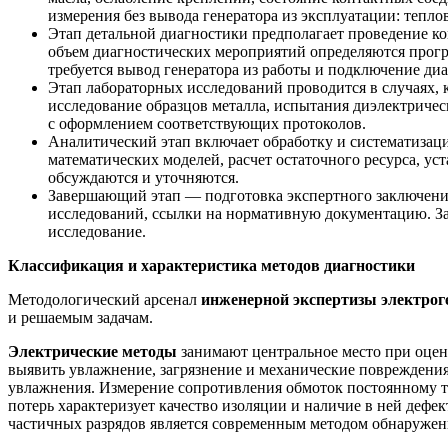
измерения без вывода генератора из эксплуатации: тепл
Этап детальной диагностики предполагает проведение к
объем диагностических мероприятий определяются програ
требуется вывод генератора из работы и подключение ди
Этап лабораторных исследований проводится в случаях, 
исследование образцов металла, испытания диэлектриче
с оформлением соответствующих протоколов.
Аналитический этап включает обработку и систематизац
математических моделей, расчет остаточного ресурса, у
обсуждаются и уточняются.
Завершающий этап — подготовка экспертного заключени
исследований, ссылки на нормативную документацию. З
исследование.
Классификация и характеристика методов диагностики
Методологический арсенал
инженерной экспертизы электрог
и решаемым задачам.
Электрические методы
занимают центральное место при оцен
выявить увлажнение, загрязнение и механические повреждени
увлажнения. Измерение сопротивления обмоток постоянному то
потерь характеризует качество изоляции и наличие в ней де
частичных разрядов является современным методом обнаружени