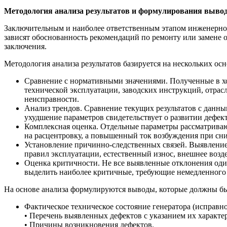
Методология анализа результатов и формулирования выво
Заключительным и наиболее ответственным этапом инженерной
зависят обоснованность рекомендаций по ремонту или замене о
заключения.
Методология анализа результатов базируется на нескольких о
Сравнение с нормативными значениями. Полученные в хо
технической эксплуатации, заводских инструкций, отр
неисправности.
Анализ трендов. Сравнение текущих результатов с данн
ухудшение параметров свидетельствует о развитии дефект
Комплексная оценка. Отдельные параметры рассматриваю
на расцентровку, а повышенный ток возбуждения при сн
Установление причинно-следственных связей. Выявление
правил эксплуатации, естественный износ, внешнее возде
Оценка критичности. Не все выявленные отклонения один
выделить наиболее критичные, требующие немедленного 
На основе анализа формулируются выводы, которые должны бы
Фактическое техническое состояние генератора (исправно
• Перечень выявленных дефектов с указанием их характе
• Причины возникновения дефектов.