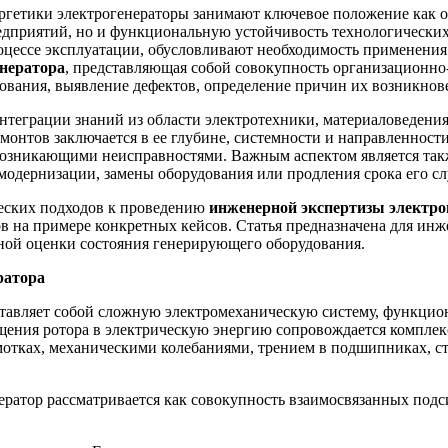
ргетики электрогенераторы занимают ключевое положение как о
едприятий, но и функциональную устойчивость технологических
оцессе эксплуатации, обусловливают необходимость применения 
енератора
, представляющая собой совокупность организационно
ования, выявление дефектов, определение причин их возникнове
интеграции знаний из области электротехники, материаловедени
онтов заключается в ее глубине, системности и направленност
озникающими неисправностями. Важным аспектом является также
модернизации, замены оборудования или продления срока его с
ческих подходов к проведению
инженерной экспертизы электро
в на примере конкретных кейсов. Статья предназначена для инж
вной оценки состояния генерирующего оборудования.
ратора
ставляет собой сложную электромеханическую систему, функцио
щения ротора в электрическую энергию сопровождается компле
обмотках, механическими колебаниями, трением в подшипниках, 
ератор рассматривается как совокупность взаимосвязанных подс