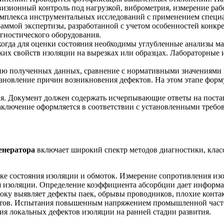
овизионный контроль под нагрузкой, виброметрия, измерение раб
омплекса инструментальных исследований с применением специ
ммой экспертизы, разработанной с учетом особенностей конкрет
агностического оборудования.
когда для оценки состояния необходимы углубленные анализы ма
ских свойств изоляции на вырезках или образцах. Лабораторны
ию полученных данных, сравнение с нормативными значениями 
становление причин возникновения дефектов. На этом этапе фор
я. Документ должен содержать исчерпывающие ответы на поста
аключение оформляется в соответствии с установленными треб
енератора
включает широкий спектр методов диагностики, кла
ке состояния изоляции и обмоток. Измерение сопротивления и
я изоляции. Определение коэффициента абсорбции дает информац
ку выявляет дефекты паек, обрывы проводников, плохие контак
фектов. Испытания повышенным напряжением промышленной част
я локальных дефектов изоляции на ранней стадии развития.