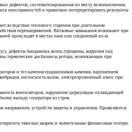
ых дефектов, систематизированная по месту возникновения,
иск неисправностей и правильно интерпретировать результаты
ют вследствие теплового старения при длительном
здействия перенапряжений. Витковые замыкания возникают при
ей происходят в местах паек или соединений из-за
с), дефекты бандажных колец (трещины, коррозия под
ерны термические дисбалансы ротора, возникающие при
аторов и тел качения подшипников качения, нарушением
ибрация, несоосность валов, электроэрозионный износ при
равность вентиляторов, нарушение циркуляции охлаждающей
йному выходу генератора из строя.
ов напряжения, устройств защиты и управления. Проявляются
дотвратить тяжелые аварии и значительные финансовые потери.