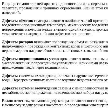
В процессе многолетней практики диагностики и экспертизы 
характеру проявления и причинам образования. Знание этой к
измерений.
Дефекты обмоток статора
являются наиболее частой причиной
воздействии повышенных температур, механических воздействи
повреждении изоляции между витками одной катушки, проявля
механических напряжений или дефектов технологии.
Дефекты роторов
включают повреждения обмотки возбуждения
напряжением), повреждения контактных колец и щеточного апп
неравномерном нагреве обмотки из-за витковых замыканий ил
Дефекты подшипниковых узлов
проявляются повышенным из
маслоснабжения, повреждением уплотнений. Причинами являют
прохождении токов через подшипники.
Дефекты системы охлаждения
включают нарушение герметичн
воды. Перегрев активных частей вследствие недостаточного ох
Дефекты системы возбуждения
связаны с неисправностями п
нестабильностью напряжения, невозможностью набора нагруз
Важно отметить, что многие дефекты развиваются постепенно,
Именно эту задачу решает качественно проведенная
инженерна