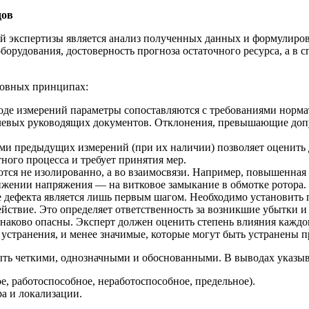
дов
 экспертизы является анализ полученных данных и формулиров
борудования, достоверность прогноза остаточного ресурса, а в 
сновных принципах:
де измерений параметры сопоставляются с требованиями норма
аслевых руководящих документов. Отклонения, превышающие до
ыми предыдущих измерений (при их наличии) позволяет оценить
ного процесса и требует принятия мер.
тся не изолированно, а во взаимосвязи. Например, повышенная 
ижении напряжения — на витковое замыкание в обмотке ротора.
 дефекта является лишь первым шагом. Необходимо установить п
йствие. Это определяет ответственность за возникшие убытки и
аково опасны. Эксперт должен оценить степень влияния каждого
устранения, и менее значимые, которые могут быть устранены п
ть четкими, однозначными и обоснованными. В выводах указыв
е, работоспособное, неработоспособное, предельное).
ра и локализации.