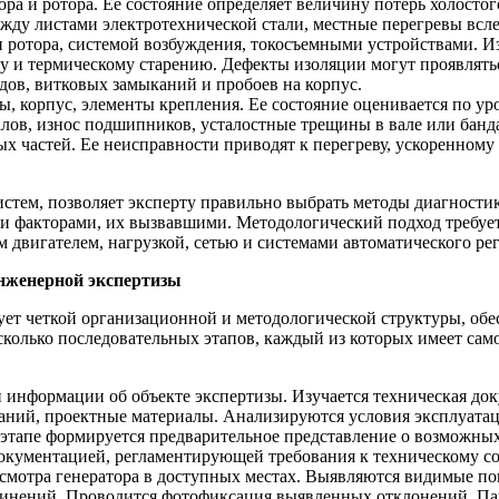
ра и ротора. Ее состояние определяет величину потерь холосто
жду листами электротехнической стали, местные перегревы всле
и ротора, системой возбуждения, токосъемными устройствами. И
у и термическому старению. Дефекты изоляции могут проявлять
дов, витковых замыканий и пробоев на корпус.
, корпус, элементы крепления. Ее состояние оценивается по у
алов, износ подшипников, усталостные трещины в вале или банд
ых частей. Ее неисправности приводят к перегреву, ускоренном
тем, позволяет эксперту правильно выбрать методы диагностик
факторами, их вызвавшими. Методологический подход требует р
 двигателем, нагрузкой, сетью и системами автоматического ре
инженерной экспертизы
ует четкой организационной и методологической структуры, обе
есколько последовательных этапов, каждый из которых имеет сам
 информации об объекте экспертизы. Изучается техническая до
ний, проектные материалы. Анализируются условия эксплуатаци
 этапе формируется предварительное представление о возможны
документацией, регламентирующей требования к техническому со
осмотра генератора в доступных местах. Выявляются видимые п
оединений. Проводится фотофиксация выявленных отклонений. П