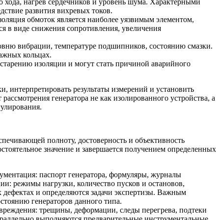
го хода, нагрев сердечников и уровень шума. Характерными
дствие развития вихревых токов.
золяция обмоток является наиболее уязвимым элементом,
ся в виде снижения сопротивления, увеличения
ровню вибрации, температуре подшипников, состоянию смазки.
ажных кольцах.
у старению изоляции и могут стать причиной аварийного
и, интерпретировать результаты измерений и установить
ассмотрения генератора не как изолированного устройства, а
гулирования.
спечивающей полноту, достоверность и объективность
остоятельное значение и завершается получением определенных
кументация: паспорт генератора, формуляры, журналы
и: режимы нагрузки, количество пусков и остановов,
х дефектах и определяются задачи экспертизы. Важным
стоянию генераторов данного типа.
овреждения: трещины, деформации, следы перегрева, подтеки
араллельно выполняются предварительные инструментальные