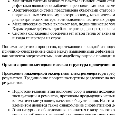
Магнитная система включает пакеты активной стали стато
дефектами являются ослабление прессовки, замыкания ме
Электрическая система представлена обмотками статора 
подверженным тепловому, электрическому, механическом
диэлектрических потерь, возникновения частичных разря
Механическая система включает вал, подшипниковые узлы
Характерные дефекты: дисбаланс ротора, расцентровка в
Система охлаждения обеспечивает отвод тепла от активн
выхода генератора из строя.
Понимание физики процессов, протекающих в каждой из подсис
причинно-следственные связи между выявленными дефектами и 
как элемента энергосистемы, взаимодействующего с приводным
Организационно-методологическая структура проведения 
Проведение
инженерной экспертизы электрогенератора
треб
результатов. Традиционно процесс экспертизы разделяют на н
результатов.
Подготовительный этап включает сбор и анализ исходной
эксплуатации и ремонтов, протоколы предыдущих испыта
климатические условия, качество обслуживания. На этом
элементом является также ознакомление с нормативной 
Этап натурного обследования начинается с визуального 
масла, ослабление креплений, состояние контактных с