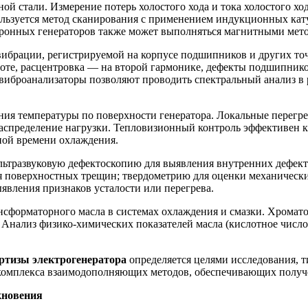
й стали. Измерение потерь холостого хода и тока холостого ход
ользуется метод сканирования с применением индукционных ка
хронных генераторов также может выполняться магнитными мет
вибрации, регистрируемой на корпусе подшипников и других то
стоте, расцентровка — на второй гармонике, дефекты подшипник
 виброанализаторы позволяют проводить спектральный анализ в
ия температуры по поверхности генератора. Локальные перегре
спределение нагрузки. Тепловизионный контроль эффективен как
ной времени охлаждения.
ьтразвуковую дефектоскопию для выявления внутренних дефекто
поверхностных трещин; твердометрию для оценки механических
явления признаков усталости или перегрева.
нсформаторного масла в системах охлаждения и смазки. Хромато
. Анализ физико-химических показателей масла (кислотное числ
ртизы электрогенератора
определяется целями исследования, т
комплекса взаимодополняющих методов, обеспечивающих получ
кновения