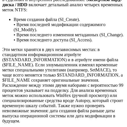
диска / HDD
включает детальный анализ четырех временных
меток NTFS:
Время создания файла (SI_Create).
• Время последней модификации содержимого
(SI_Modify).
• Время последнего изменения метаданных (SI_Change).
• Время последнего доступа (SI_Access).
Эти метки хранятся в двух независимых местах: в
стандартном информационном атрибуте
($STANDARD_INFORMATION) и в атрибуте имени файла
($FILE_NAME). Если злоумышленник изменял временные
метки специальными утилитами (например, SetMACE), то
чаще всего меняется только $STANDARD_INFORMATION, а
$FILE_NAME сохраняет оригинальные значения.
Расхождение между этими двумя наборами с вероятностью 99
процентов указывает на подделку. Для анализа временных
меток можно использовать WinHex (ручной просмотр) или
специализированные средства вроде Autopsy, который строит
временную шкалу событий. Также нужно проверять
невозможные значения: дата создания файла раньше даты
выпуска операционной системы или дата модификации в
будущем.