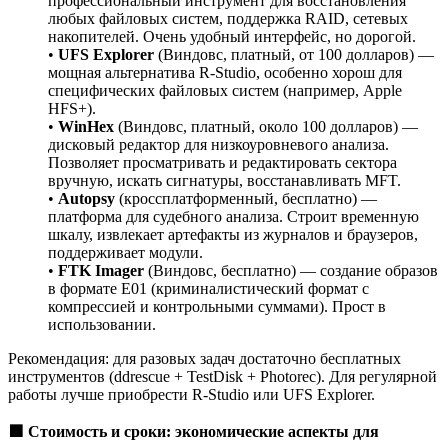
профессиональный инструмент для восстановления
любых файловых систем, поддержка RAID, сетевых
накопителей. Очень удобный интерфейс, но дорогой.
•
UFS Explorer
(Виндовс, платный, от 100 долларов) —
мощная альтернатива R-Studio, особенно хорош для
специфических файловых систем (например, Apple
HFS+).
•
WinHex
(Виндовс, платный, около 100 долларов) —
дисковый редактор для низкоуровневого анализа.
Позволяет просматривать и редактировать сектора
вручную, искать сигнатуры, восстанавливать MFT.
•
Autopsy
(кроссплатформенный, бесплатно) —
платформа для судебного анализа. Строит временную
шкалу, извлекает артефакты из журналов и браузеров,
поддерживает модули.
•
FTK Imager
(Виндовс, бесплатно) — создание образов
в формате E01 (криминалистический формат с
компрессией и контрольными суммами). Прост в
использовании.
Рекомендация: для разовых задач достаточно бесплатных
инструментов (ddrescue + TestDisk + Photorec). Для регулярной
работы лучше приобрести R-Studio или UFS Explorer.
🟩
Стоимость и сроки: экономические аспекты для