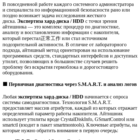
В повседневной работе каждого системного администратора
и специалиста по информационной безопасности рано или
поздно возникает задача исследования жесткого
диска.
Экспертиза хард-диска / HDD
с точки зрения
айтишника — это комплекс процедур по диагностике,
анализу и восстановлению информации с накопителя,
который перестал正常工作 или стал источником
подозрительной активности. В отличие от лабораторного
подхода, айтишный метод ориентирован на использование
программных средств, стандартных интерфейсов и доступных
утилит, позволяющих в большинстве случаев решить
проблему без вскрытия гермоблока и дорогостоящего
оборудования.
🟩
Первичная диагностика через S.M.A.R.T. и анализ логов
Любая
экспертиза хард-диска / HDD
начинается с опроса
системы самодиагностики. Технология S.M.A.R.T.
предоставляет массив атрибутов, каждый из которых отражает
определенный параметр работы накопителя. Айтишник
использует утилиты вроде CrystalDiskInfo, GSmartControl или
smartctl (входит в пакет smartmontools). Ключевые атрибуты, на
которые нужно обратить внимание в первую очередь: