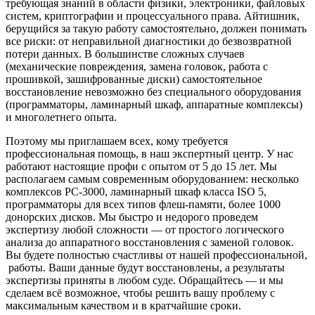
требующая знаний в области физики, электроники, файловых
систем, криптографии и процессуального права. Айтишник,
берущийся за такую работу самостоятельно, должен понимать
все риски: от неправильной диагностики до безвозвратной
потери данных. В большинстве сложных случаев
(механические повреждения, замена головок, работа с
прошивкой, зашифрованные диски) самостоятельное
восстановление невозможно без специального оборудования
(программаторы, ламинарный шкаф, аппаратные комплексы)
и многолетнего опыта.
Поэтому мы приглашаем всех, кому требуется
профессиональная помощь, в наш экспертный центр. У нас
работают настоящие профи с опытом от 5 до 15 лет. Мы
располагаем самым современным оборудованием: несколько
комплексов PC-3000, ламинарный шкаф класса ISO 5,
программаторы для всех типов флеш-памяти, более 1000
донорских дисков. Мы быстро и недорого проведем
экспертизу любой сложности — от простого логического
анализа до аппаратного восстановления с заменой головок.
Вы будете полностью счастливы от нашей профессиональной,
работы. Ваши данные будут восстановлены, а результаты
экспертизы приняты в любом суде. Обращайтесь — и мы
сделаем всё возможное, чтобы решить вашу проблему с
максимальным качеством и в кратчайшие сроки.