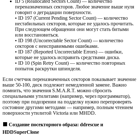
ID 5 (Reallocated Sectors Count) — количество
переназначенных секторов. Любое значение выше нуля
говорит о деградации поверхности.
• ID 197 (Current Pending Sector Count) — количество
нестабильных секторов, которые не удалось прочитать.
При следующем обращении они могут стать битыми
или восстановиться.
• ID 198 (Uncorrectable Sector Count) — количество
секторов с неисправимыми ошибками.
• ID 187 (Reported Uncorrectable Errors) — ошибки,
которые не удалось исправить средствами диска.
• ID 10 (Spin Retry Count) — количество повторных
попыток раскрутки шпинделя.
Если счетчик переназначенных секторов показывает значение
выше 50-100, диск подлежит немедленной замене. Важно
помнить, что значения S.M.A.R.T. можно сбросить
специальными утилитами (например, через программатор),
поэтому при подозрении на подделку нужно перепроверять
состояние другими методами — например, полным чтением
поверхности утилитой Victoria или MHDD.
🟧
Создание посекторного образа: ddrescue и
HDDSuperClone