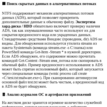
🟥
Поиск скрытых данных в альтернативных потоках
NTFS поддерживает механизм альтернативных потоков
данных (ADS), который позволяет прикрепить
дополнительные данные к обычному файлу.
Экспертиза
хард-диска / HDD
обязательно включает проверку наличия
ADS, так как злоумышленники часто используют их для
сокрытия вредоносного кода или украденных данных.
Стандартными средствами Виндовс (проводник, dir) ADS не
видны. Для обнаружения используется утилита streams из
пакета Sysinternals (команда streams.exe -s C:\папка) или
PowerShell команда Get-Item -Stream * в нужной директории.
Если ADS обнаружен, его содержимое можно прочитать
командой Get-Content -Stream имя_потока или скопировать в
обычный файл. Пример вредоносного использования: в ADS
может быть спрятан исполняемый файл, который запускается
через специальные команды (wmic process call create
«C:\test.txt:malware.exe»). При сканировании антивирусом
основной файл test.txt может быть чистым, а вредоносный код
в ADS не будет обнаружен.
🧧
Анализ журналов ОС и артефактов приложений
На жестком диске хранится огромное количество служебной
информации, которая может рассказать о действиях