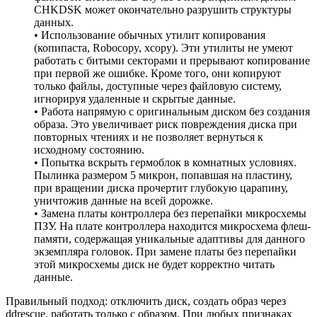
CHKDSK может окончательно разрушить структуры
данных.
• Использование обычных утилит копирования
(копипаста, Robocopy, xcopy). Эти утилиты не умеют
работать с битыми секторами и прерывают копирование
при первой же ошибке. Кроме того, они копируют
только файлы, доступные через файловую систему,
игнорируя удаленные и скрытые данные.
• Работа напрямую с оригинальным диском без создания
образа. Это увеличивает риск повреждения диска при
повторных чтениях и не позволяет вернуться к
исходному состоянию.
• Попытка вскрыть гермоблок в комнатных условиях.
Пылинка размером 5 микрон, попавшая на пластину,
при вращении диска прочертит глубокую царапину,
уничтожив данные на всей дорожке.
• Замена платы контроллера без перепайки микросхемы
ПЗУ. На плате контроллера находится микросхема флеш-
памяти, содержащая уникальные адаптивы для данного
экземпляра головок. При замене платы без перепайки
этой микросхемы диск не будет корректно читать
данные.
Правильный подход: отключить диск, создать образ через
ddrescue, работать только с образом. При любых признаках