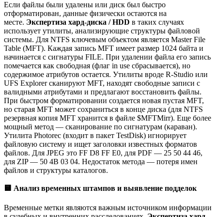
Если файлы были удалены или диск был быстро
отформатирован, данные физически остаются на
месте.
Экспертиза хард-диска / HDD
в таких случаях
использует утилиты, анализирующие структуры файловой
системы. Для NTFS ключевым объектом является Master File
Table (MFT). Каждая запись MFT имеет размер 1024 байта и
начинается с сигнатуры FILE. При удалении файла его запись
помечается как свободная (флаг in use сбрасывается), но
содержимое атрибутов остается. Утилиты вроде R-Studio или
UFS Explorer сканируют MFT, находят свободные записи с
валидными атрибутами и предлагают восстановить файлы.
При быстром форматировании создается новая пустая MFT,
но старая MFT может сохраниться в конце диска (для NTFS
резервная копия MFT хранится в файле $MFTMirr). Еще более
мощный метод — сканирование по сигнатурам (караван).
Утилита Photorec (входит в пакет TestDisk) игнорирует
файловую систему и ищет заголовки известных форматов
файлов. Для JPEG это FF D8 FF E0, для PDF — 25 50 44 46,
для ZIP — 50 4B 03 04. Недостаток метода — потеря имен
файлов и структуры каталогов.
🟨
Анализ временных штампов и выявление подделок
Временные метки являются важным источником информации
в судебных и внутренних расследованиях.
Экспертиза хард-