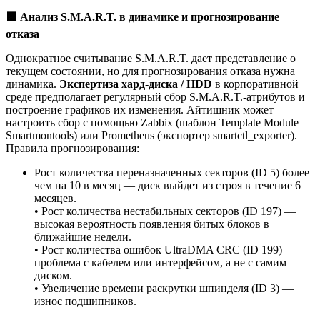
🟩
Анализ S.M.A.R.T. в динамике и прогнозирование
отказа
Однократное считывание S.M.A.R.T. дает представление о
текущем состоянии, но для прогнозирования отказа нужна
динамика.
Экспертиза хард-диска / HDD
в корпоративной
среде предполагает регулярный сбор S.M.A.R.T.-атрибутов и
построение графиков их изменения. Айтишник может
настроить сбор с помощью Zabbix (шаблон Template Module
Smartmontools) или Prometheus (экспортер smartctl_exporter).
Правила прогнозирования:
Рост количества переназначенных секторов (ID 5) более
чем на 10 в месяц — диск выйдет из строя в течение 6
месяцев.
• Рост количества нестабильных секторов (ID 197) —
высокая вероятность появления битых блоков в
ближайшие недели.
• Рост количества ошибок UltraDMA CRC (ID 199) —
проблема с кабелем или интерфейсом, а не с самим
диском.
• Увеличение времени раскрутки шпинделя (ID 3) —
износ подшипников.