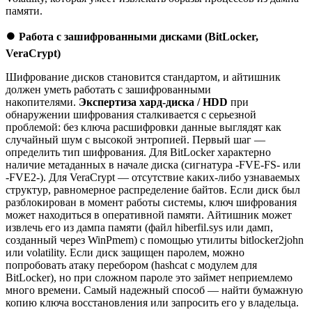
памяти.
⏺️
Работа с зашифрованными дисками (BitLocker,
VeraCrypt)
Шифрование дисков становится стандартом, и айтишник
должен уметь работать с зашифрованными
накопителями.
Экспертиза хард-диска / HDD
при
обнаружении шифрования сталкивается с серьезной
проблемой: без ключа расшифровки данные выглядят как
случайный шум с высокой энтропией. Первый шаг —
определить тип шифрования. Для BitLocker характерно
наличие метаданных в начале диска (сигнатура -FVE-FS- или
-FVE2-). Для VeraCrypt — отсутствие каких-либо узнаваемых
структур, равномерное распределение байтов. Если диск был
разблокирован в момент работы системы, ключ шифрования
может находиться в оперативной памяти. Айтишник может
извлечь его из дампа памяти (файл hiberfil.sys или дамп,
созданный через WinPmem) с помощью утилиты bitlocker2john
или volatility. Если диск защищен паролем, можно
попробовать атаку перебором (hashcat с модулем для
BitLocker), но при сложном пароле это займет неприемлемо
много времени. Самый надежный способ — найти бумажную
копию ключа восстановления или запросить его у владельца.