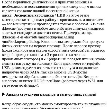
После первичной диагностики и принятия решения о
необходимости восстановления данных следующим шагом
является создание полной посекторной копии
диска.
Экспертиза хард-диска / HDD
на этом этапе
категорически запрещает работу с оригинальным носителем
— все манипуляции производятся только с образом. Утилита
ddrescue (доступна в любом дистрибутиве Линукса) является
золотым стандартом для этих целей. Пример команды:
ddrescue -f -n /dev/sdb /mnt/backup/image.img
/mnt/backup/mapfile.log. Ключ -n означает режим без пропуска
битых секторов на первом проходе. После первого прохода
(когда скопированы все легкодоступные сектора) запускается
второй проход с ключом -r 3 (три попытки чтения
проблемных секторов) и -R (обратный порядок чтения, чтобы
снизить нагрузку на головки). Если диск имеет интерфейс
USB, рекомендуется извлечь его из корпуса и подключить
напрямую через SATA, так как многие USB-мосты
некорректно обрабатывают ошибки чтения. Для Виндовс
аналогом является HDDSuperClone (работает через WSL или
загрузочную флешку).
▶️
Анализ структуры разделов и загрузочных записей
Когда образ создан, его можно смонтировать как виртуальный
диск и анализировать.
Экспертиза хард-диска /