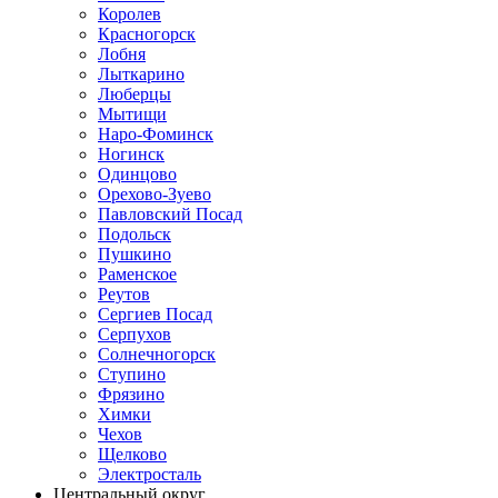
Королев
Красногорск
Лобня
Лыткарино
Люберцы
Мытищи
Наро-Фоминск
Ногинск
Одинцово
Орехово-Зуево
Павловский Посад
Подольск
Пушкино
Раменское
Реутов
Сергиев Посад
Серпухов
Солнечногорск
Ступино
Фрязино
Химки
Чехов
Щелково
Электросталь
Центральный округ