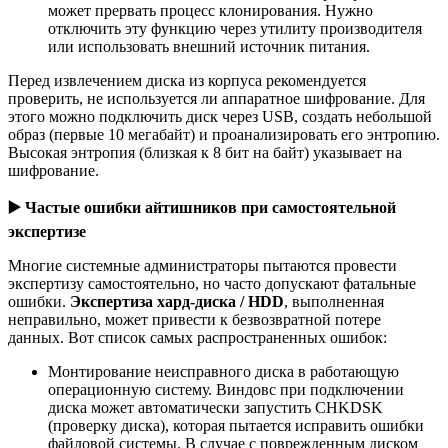
может прервать процесс клонирования. Нужно
отключить эту функцию через утилиту производителя
или использовать внешний источник питания.
Перед извлечением диска из корпуса рекомендуется
проверить, не используется ли аппаратное шифрование. Для
этого можно подключить диск через USB, создать небольшой
образ (первые 10 мегабайт) и проанализировать его энтропию.
Высокая энтропия (близкая к 8 бит на байт) указывает на
шифрование.
▶️
Частые ошибки айтишников при самостоятельной
экспертизе
Многие системные администраторы пытаются провести
экспертизу самостоятельно, но часто допускают фатальные
ошибки.
Экспертиза хард-диска / HDD
, выполненная
неправильно, может привести к безвозвратной потере
данных. Вот список самых распространенных ошибок:
Монтирование неисправного диска в работающую
операционную систему. Виндовс при подключении
диска может автоматически запустить CHKDSK
(проверку диска), которая пытается исправить ошибки
файловой системы. В случае с поврежденным диском