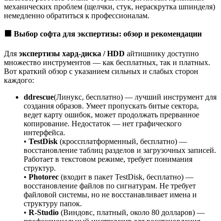
механических проблем (щелчки, стук, нераскрутка шпинделя)
немедленно обратиться к профессионалам.
🟧
Выбор софта для экспертизы: обзор и рекомендации
Для
экспертизы хард-диска / HDD
айтишнику доступно
множество инструментов — как бесплатных, так и платных.
Вот краткий обзор с указанием сильных и слабых сторон
каждого:
ddrescue
(Линукс, бесплатно) — лучший инструмент для
создания образов. Умеет пропускать битые сектора,
ведет карту ошибок, может продолжать прерванное
копирование. Недостаток — нет графического
интерфейса.
•
TestDisk
(кроссплатформенный, бесплатно) —
восстановление таблиц разделов и загрузочных записей.
Работает в текстовом режиме, требует понимания
структур.
•
Photorec
(входит в пакет TestDisk, бесплатно) —
восстановление файлов по сигнатурам. Не требует
файловой системы, но не восстанавливает имена и
структуру папок.
•
R-Studio
(Виндовс, платный, около 80 долларов) —