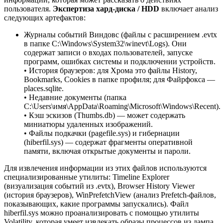
пользователя.
Экспертиза хард-диска / HDD
включает анализ
следующих артефактов:
Журналы событий Виндовс (файлы с расширением .evtx
в папке C:\Windows\System32\winevt\Logs). Они
содержат записи о входах пользователей, запуске
программ, ошибках системы и подключении устройств.
• История браузеров: для Хрома это файлы History,
Bookmarks, Cookies в папке профиля; для Файрфокса —
places.sqlite.
• Недавние документы (папка
C:\Users\имя\AppData\Roaming\Microsoft\Windows\Recent).
• Кэш эскизов (Thumbs.db) — может содержать
миниатюры удаленных изображений.
• Файлы подкачки (pagefile.sys) и гибернации
(hiberfil.sys) — содержат фрагменты оперативной
памяти, включая открытые документы и пароли.
Для извлечения информации из этих файлов используются
специализированные утилиты: Timeline Explorer
(визуализация событий из .evtx), Browser History Viewer
(история браузеров), WinPrefetchView (анализ Prefetch-файлов,
показывающих, какие программы запускались). Файл
hiberfil.sys можно проанализировать с помощью утилиты
Volatility, которая умеет извлекать образы процессов из дампа