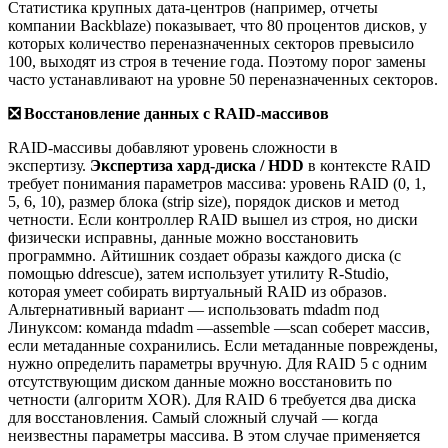
Статистика крупных дата-центров (например, отчеты
компании Backblaze) показывает, что 80 процентов дисков, у
которых количество переназначенных секторов превысило
100, выходят из строя в течение года. Поэтому порог замены
часто устанавливают на уровне 50 переназначенных секторов.
❎
Восстановление данных с RAID-массивов
RAID-массивы добавляют уровень сложности в
экспертизу.
Экспертиза хард-диска / HDD
в контексте RAID
требует понимания параметров массива: уровень RAID (0, 1,
5, 6, 10), размер блока (strip size), порядок дисков и метод
четности. Если контроллер RAID вышел из строя, но диски
физически исправны, данные можно восстановить
программно. Айтишник создает образы каждого диска (с
помощью ddrescue), затем использует утилиту R-Studio,
которая умеет собирать виртуальный RAID из образов.
Альтернативный вариант — использовать mdadm под
Линуксом: команда mdadm —assemble —scan соберет массив,
если метаданные сохранились. Если метаданные повреждены,
нужно определить параметры вручную. Для RAID 5 с одним
отсутствующим диском данные можно восстановить по
четности (алгоритм XOR). Для RAID 6 требуется два диска
для восстановления. Самый сложный случай — когда
неизвестны параметры массива. В этом случае применяется