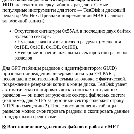
HDD
включает проверку таблицы разделов. Самые
популярные инструменты для этого — TestDisk и дисковый
редактор WinHex. Признаки поврежденной MBR (главной
загрузочной записи):
Отсутствие сигнатуры 0x55AA в последних двух байтах
нулевого сектора.
• Нулевые значения в записях о разделах (смещения
0x1BE, 0x1CE, 0x1DE, 0x1EE).
• Неверные значения начальных секторов или размеров
разделов.
Для GPT (таблицы разделов с идентификатором GUID)
признаки повреждения: неверная сигнатура EFI PART,
несовпадение контрольной суммы заголовка с фактической,
повреждение резервной копии в конце диска. TestDisk умеет
автоматически сканировать диск в поисках потерянных
разделов — он ищет загрузочные сектора файловых систем
(например, для NTFS загрузочный сектор содержит строку
NTFS по смещению 3). После восстановления таблицы
разделов можно смонтировать разделы и скопировать данные
стандартными средствами.
❎
Восстановление удаленных файлов и работа с MFT