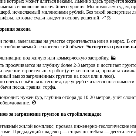
ние которых может длиться веками. Именно здесь требуется
эксп
 химиков и экологов высочайшего уровня. Мы помогаем судам, 
ущерб, исчисляемый миллионами рублей. Без такой экспертизы л
ифры, которые судьи кладут в основу решений. 🌱⚖️
 зрения закона
и почва, залегающая на участке строительства или в недрах. В 
невозобновляемый геологический объект.
Экспертиза грунтов на
ьтивации под жилую или коммерческую застройку. 🏭
ь просачивается на глубину более 2-3 метров и достигает грунт
ри ведении строительных работ (утечки топлива, проливы химикат
нный вывоз загрязнённых грунтов на поля или в леса).
о очень серьёзная категория, где ущерб считается по стоимости
ычи песка, гравия, торфа.
подходит: нужен бур, глубина отбора до 10-20 метров, учёт сло
оборудование. 🧭
нов за загрязнение грунтов на стройплощадке
оэтажный жилой комплекс, провела инженерно-геологические изы
ллами. Предыдущий владелец — старая нефтебаза — десятилетиям