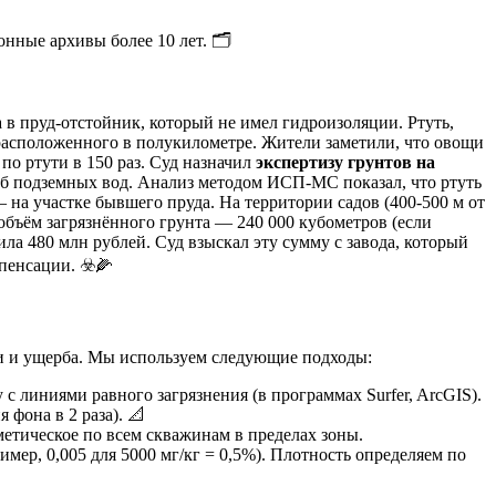
ные архивы более 10 лет. 🗂️
в пруд-отстойник, который не имел гидроизоляции. Ртуть,
 расположенного в полукилометре. Жители заметили, что овощи
о ртути в 150 раз. Суд назначил
экспертизу грунтов на
роб подземных вод. Анализ методом ИСП-МС показал, что ртуть
— на участке бывшего пруда. На территории садов (400-500 м от
 объём загрязнённого грунта — 240 000 кубометров (если
ила 480 млн рублей. Суд взыскал эту сумму с завода, который
пенсации. ☣️🌽
и и ущерба. Мы используем следующие подходы:
 линиями равного загрязнения (в программах Surfer, ArcGIS).
фона в 2 раза). 📐
фметическое по всем скважинам в пределах зоны.
ример, 0,005 для 5000 мг/кг = 0,5%). Плотность определяем по