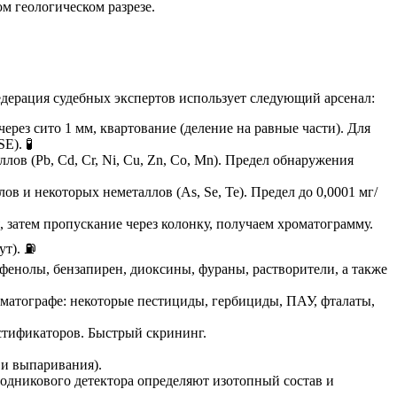
ом геологическом разрезе.
едерация судебных экспертов использует следующий арсенал:
ерез сито 1 мм, квартование (деление на равные части). Для
E). 🧪
ов (Pb, Cd, Cr, Ni, Cu, Zn, Co, Mn). Предел обнаружения
в и некоторых неметаллов (As, Se, Te). Предел до 0,0001 мг/
 затем пропускание через колонку, получаем хроматограмму.
ут). ⛽
енолы, бензапирен, диоксины, фураны, растворители, а также
оматографе: некоторые пестициды, гербициды, ПАУ, фталаты,
астификаторов. Быстрый скрининг.
 и выпаривания).
одникового детектора определяют изотопный состав и