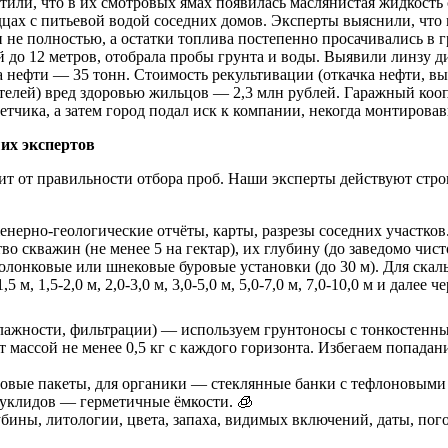
или, что в их смотровых ямах появилась маслянистая жидкость 
дцах с питьевой водой соседних домов. Эксперты выяснили, что 
 не полностью, а остатки топлива постепенно просачивались в г
 до 12 метров, отобрала пробы грунта и воды. Выявили линзу д
а нефти — 35 тонн. Стоимость рекультивации (откачка нефти, вы
жателей) вред здоровью жильцов — 2,3 млн рублей. Гаражный ко
чика, а затем город подал иск к компании, некогда монтировав
ших экспертов
т от правильности отбора проб. Наши эксперты действуют стро
нерно-геологические отчёты, карты, разрезы соседних участков
о скважин (не менее 5 на гектар), их глубину (до заведомо чисто
колонковые или шнековые буровые установки (до 30 м). Для скал
0-1,5 м, 1,5-2,0 м, 2,0-3,0 м, 3,0-5,0 м, 5,0-7,0 м, 7,0-10,0 м и д
влажности, фильтрации) — используем грунтоносы с тонкостенн
массой не менее 0,5 кг с каждого горизонта. Избегаем попадани
овые пакеты, для органики — стеклянные банки с тефлоновыми
нуклидов — герметичные ёмкости. 🧊
лубины, литологии, цвета, запаха, видимых включений, даты, п