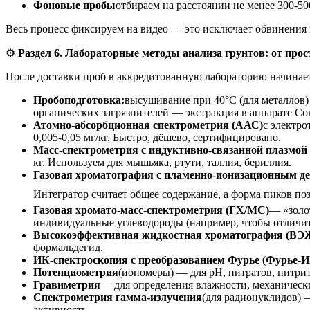
Фоновые пробы
отбираем на расстоянии не менее 300-50
Весь процесс фиксируем на видео — это исключает обвинения 
⚙️
Раздел 6. Лабораторные методы анализа грунтов: от прос
После доставки проб в аккредитованную лабораторию начинае
Пробоподготовка:
высушивание при 40°C (для металлов) 
органических загрязнителей — экстракция в аппарате Сокс
Атомно-абсорбционная спектрометрия (ААС)
с электро
0,005-0,05 мг/кг. Быстро, дёшево, сертифицировано.
Масс-спектрометрия с индуктивно-связанной плазмо
кг. Используем для мышьяка, ртути, таллия, бериллия.
Газовая хроматография с пламенно-ионизационным д
Интегратор считает общее содержание, а форма пиков поз
Газовая хромато-масс-спектрометрия (ГХ/МС)
— «золо
индивидуальные углеводороды (например, чтобы отличить
Высокоэффективная жидкостная хроматография (ВЭ
формальдегид.
ИК-спектроскопия с преобразованием Фурье (Фурье-И
Потенциометрия
(иономеры) — для pH, нитратов, нитрит
Гравиметрия
— для определения влажности, механически
Спектрометрия гамма-излучения
(для радионуклидов) 
активность.