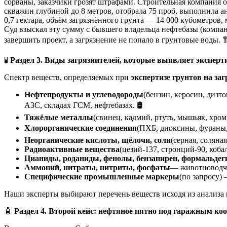
сорваны, заказчики грозят штрафами. Строительная компания о
скважин глубиной до 8 метров, отобрала 75 проб, выполнила 
0,7 гектара, объём загрязнённого грунта — 14 000 кубометров,
Суд взыскал эту сумму с бывшего владельца нефтебазы (компа
завершить проект, а загрязнение не попало в грунтовые воды. 
🧪
Раздел 3. Виды загрязнителей, которые выявляет эксперт
Спектр веществ, определяемых при
экспертизе грунтов на за
Нефтепродукты и углеводороды
(бензин, керосин, дизт
АЗС, складах ГСМ, нефтебазах. 🛢️
Тяжёлые металлы
(свинец, кадмий, ртуть, мышьяк, хром
Хлорорганические соединения
(ПХБ, диоксины, фураны,
Неорганические кислоты, щёлочи, соли
(серная, соляна
Радиоактивные вещества
(цезий-137, стронций-90, коб
Цианиды, роданиды, фенолы, бензапирен, формальдег
Аммоний, нитраты, нитриты, фосфаты
— животноводче
Специфические промышленные маркеры
(по запросу)
Наши эксперты выбирают перечень веществ исходя из анализа п
🧴
Раздел 4. Второй кейс: нефтяное пятно под гаражным ко