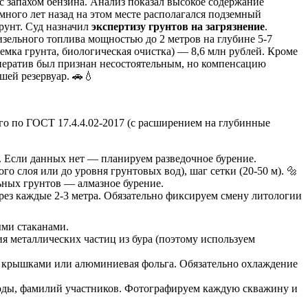
с запахом бензина. Анализ показал высокое содержание
много лет назад на этом месте располагался подземный
рунт. Суд назначил
экспертизу грунтов на загрязнение
.
изельного топлива мощностью до 2 метров на глубине 5-7
емка грунта, биологическая очистка) — 8,6 млн рублей. Кроме
оператив был признан несостоятельным, но компенсацию
шей резервуар. 🚗💧
го по ГОСТ 17.4.4.02-2017 (с расширением на глубинные
. Если данных нет — планируем разведочное бурение.
го слоя или до уровня грунтовых вод), шаг сетки (20-50 м). 🔩
ьных грунтов — алмазное бурение.
алее через каждые 2-3 метра. Обязательно фиксируем смену литологии
ыми стаканами.
я металлических частиц из бура (поэтому используем
 крышками или алюминиевая фольга. Обязательно охлаждение
огоды, фамилий участников. Фотографируем каждую скважину и