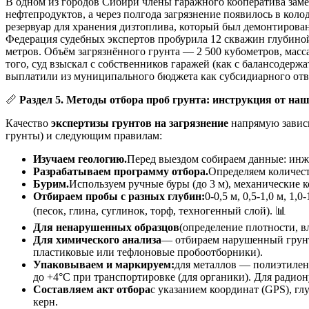
В одном из городов Сибири члены гаражного кооператива замет
нефтепродуктов, а через полгода загрязнение появилось в коло
резервуар для хранения дизтоплива, который был демонтирован
Федерация судебных экспертов пробурила 12 скважин глубиной
метров. Объём загрязнённого грунта — 2 500 кубометров, масс
того, суд взыскал с собственников гаражей (как с балансодер
выплатили из муниципального бюджета как субсидиарного ответ
📏
Раздел 5. Методы отбора проб грунта: инструкция от на
Качество
экспертизы грунтов на загрязнение
напрямую зависи
грунты) и следующим правилам:
Изучаем геологию.
Перед выездом собираем данные: инже
Разрабатываем программу отбора.
Определяем количеств
Бурим.
Используем ручные буры (до 3 м), механические 
Отбираем пробы с разных глубин:
0-0,5 м, 0,5-1,0 м, 1,
(песок, глина, суглинок, торф, техногенный слой). 📊
Для ненарушенных образцов
(определение плотности, 
Для химического анализа
— отбираем нарушенный грунт 
пластиковые или тефлоновые пробоотборники).
Упаковываем и маркируем:
для металлов — полиэтилен
до +4°C при транспортировке (для органики). Для радио
Составляем акт отбора
с указанием координат (GPS), г
керн.