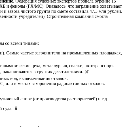
язнение
. Федерация судебных экспертов провела бурение 15
ХБ и фенолы (ГХ/МС). Оказалось, что загрязнение охватывает
 и завоза чистого грунта по смете составила 47,3 млн рублей.
венности учредителей). Строительная компания смогла
ем со всеми типами:
зки). Самые частые загрязнители на промышленных площадках,
гальванические цеха, металлургия, свалки, автотранспорт.
 накапливаются в грунтах десятилетиями. ☠️
точных вод, выщелачивания отвалов.
С, или в местах захоронения радиоактивных отходов.
утиловый спирт (от производства растворителей) и т.д.
 суда. 🧬