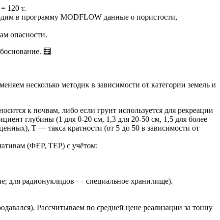
= 120 т.
 вводим в программу MODFLOW данные о пористости,
сам опасности.
боснование. 🧮
еняем несколько методик в зависимости от категории земель и
осится к почвам, либо если грунт используется для рекреации
иент глубины (1 для 0-20 см, 1,3 для 20-50 см, 1,5 для более
ценных), Т — такса кратности (от 5 до 50 в зависимости от
ативам (ФЕР, ТЕР) с учётом:
ие; для радионуклидов — специальное хранилище).
одавался). Рассчитываем по средней цене реализации за тонну