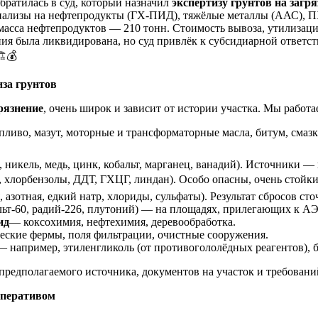
братилась в суд, который назначил
экспертизу грунтов на загр
анализы на нефтепродукты (ГХ-ПИД), тяжёлые металлы (ААС), П
 масса нефтепродуктов — 210 тонн. Стоимость вывоза, утилизации
ния была ликвидирована, но суд привлёк к субсидиарной ответст
️💰
иза грунтов
грязнение
, очень широк и зависит от истории участка. Мы работа
опливо, мазут, моторные и трансформаторные масла, битум, сма
, никель, медь, цинк, кобальт, марганец, ванадий). Источники — 
 хлорбензолы, ДДТ, ГХЦГ, линдан). Особо опасны, очень стойки,
я, азотная, едкий натр, хлориды, сульфаты). Результат сбросов с
альт-60, радий-226, плутоний) — на площадях, прилегающих к АЭ
ид
— коксохимия, нефтехимия, деревообработка.
ские фермы, поля фильтрации, очистные сооружения.
 — например, этиленгликоль (от противогололёдных реагентов), б
редполагаемого источника, документов на участок и требований
оперативом