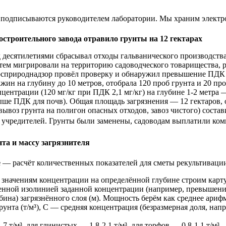
подписываются руководителем лаборатории. Мы храним электрон
ростроительного завода отравило грунты на 12 гектарах
десятилетиями сбрасывал отходы гальванического производства 
атем мигрировали на территорию садоводческого товарищества,
Росприроднадзор провёл проверку и обнаружил превышение ПДК п
ажин на глубину до 10 метров, отобрала 120 проб грунта и 20 п
нцентрации (120 мг/кг при ПДК 2,1 мг/кг) на глубине 1-2 метра 
з выше ПДК для почв). Общая площадь загрязнения — 12 гектаров,
ывоз грунта на полигон опасных отходов, завоз чистого) состав
 учредителей. Грунты были заменены, садоводам выплатили ком
та и массу загрязнителя
е
— расчёт количественных показателей для сметы рекультиваци
значениям концентрации на определённой глубине строим карту с
нной изолинией заданной концентрации (например, превышения 
убина) загрязнённого слоя (м). Мощность берём как среднее ари
грунта (т/м³), С — средняя концентрация (безразмерная доля, нап
7 т/м³, для глинистых — 1,8-2,1 т/м³, для торфов — 0,8-1,1 т/м³.