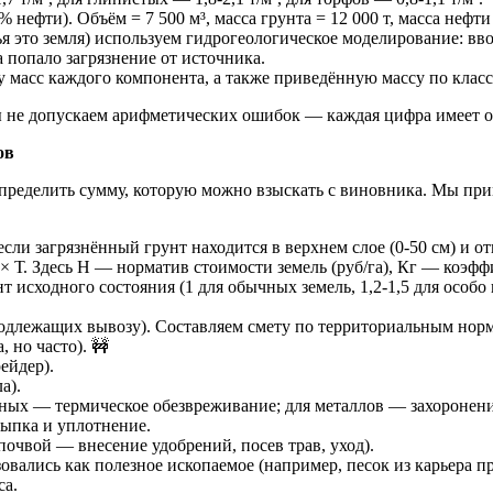
1% нефти). Объём = 7 500 м³, масса грунта = 12 000 т, масса нефти 
чья это земля) используем гидрогеологическое моделирование:
а попало загрязнение от источника.
у масс каждого компонента, а также приведённую массу по клас
 не допускаем арифметических ошибок — каждая цифра имеет о
ов
ределить сумму, которую можно взыскать с виновника. Мы прим
и загрязнённый грунт находится в верхнем слое (0-50 см) и отн
× Т. Здесь Н — норматив стоимости земель (руб/га), Кг — коэффиц
исходного состояния (1 для обычных земель, 1,2-1,5 для особо 
подлежащих вывозу). Составляем смету по территориальным норм
 но часто). 🚧
ейдер).
а).
нных — термическое обезвреживание; для металлов — захоронен
тсыпка и уплотнение.
почвой — внесение удобрений, посев трав, уход).
вались как полезное ископаемое (например, песок из карьера пр
са.