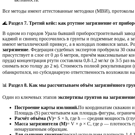
Все методы имеют аттестованные методики (МВИ), протоколы 
🌊
Раздел 7. Третий кейс: как ртутное загрязнение от прибо
В одном из городов Урала бывший приборостроительный завод 
кадмий и свинец просочились в грунты и подземные воды, а з
имеют металлический привкус, а в колодцах появился запах. 
загрязнение
. Федерация судебных экспертов пробурила 30 скв
присутствует в слое от 0 до 6 метров, причём максимальные ко
пруда) концентрация ртути составляла 0,8-1,2 мг/кг (в 3-5 ра
снимать всю толщу до 2 м). Стоимость полной рекультивации (в
обанкротился, но субсидиарную ответственность возложили на
📊
Раздел 8. Как мы рассчитываем объём загрязнённого грун
Один из ключевых этапов
экспертизы грунтов на загрязнени
Построение карты изолиний.
По координатам скважин и 
Площадь (S) рассчитываем как площадь фигуры, ограниче
Расчёт объёма (V)
= S × h, где h — средняя мощность (гл
Масса загрязнителя (М)
= V × ρ × C, где ρ — плотность 
ненарушенным образцам.
Для сыпучих грунтов
(пески) используем плотность 1,4-1,