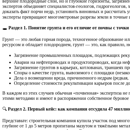
верхние плодородные слои, но и глубокие горизонты, загрязне
экспертов объединяет специалистов-геологов, гидрогеологов,
доказать факт порчи недр, установить виновных и рассчитать 
эксперты превращают многометровые разрезы земли в точные ц
🕳️
Раздел 1. Понятие грунта и его отличие от почвы с точки
Грунт — это любая горная порода, техногенное образование ил
ресурсом и обладает плодородием, грунт — это, как правило, 
Загрязнение промышленных площадок, подлежащих рекул
Аварии на нефтепроводах и продуктопроводах, когда нефт
Загрязнение грунтов в карьерах, котлованах, траншеях п
Споры о качестве грунта, вывозимого с площадки (незако
Дела о возмещении вреда, причиненного недрам (редкая, н
Определение стоимости рекультивации карьеров после доб
В каждом из этих случаев обычная «почвенная» экспертиза не 
этими методами и имеют в распоряжении собственное буровое 
🔍
Раздел 2. Первый кейс: как компания отсудила 47 миллио
Представьте: строительная компания купила участок под мног
глубине от 1 до 5 метров пропитаны мазутом и тяжёлыми мета