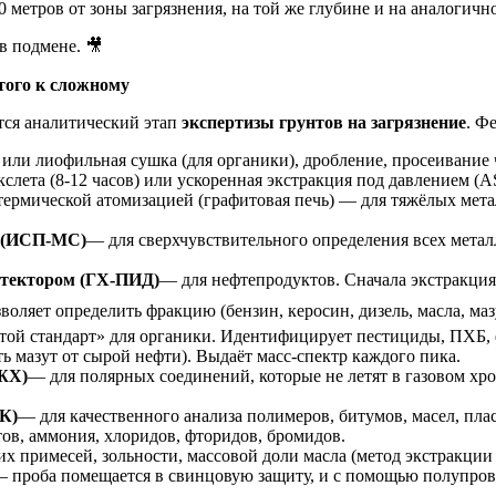
0 метров от зоны загрязнения, на той же глубине и на аналогичн
в подмене. 🎥
того к сложному
тся аналитический этап
экспертизы грунтов на загрязнение
. Ф
или лиофильная сушка (для органики), дробление, просеивание ч
лета (8-12 часов) или ускоренная экстракция под давлением (AS
термической атомизацией (графитовая печь) — для тяжёлых металл
й (ИСП-МС)
— для сверхчувствительного определения всех металло
етектором (ГХ-ПИД)
— для нефтепродуктов. Сначала экстракция,
воляет определить фракцию (бензин, керосин, дизель, масла, маз
той стандарт» для органики. Идентифицирует пестициды, ПХБ, ф
 мазут от сырой нефти). Выдаёт масс-спектр каждого пика.
ЖХ)
— для полярных соединений, которые не летят в газовом хр
К)
— для качественного анализа полимеров, битумов, масел, пл
ов, аммония, хлоридов, фторидов, бромидов.
х примесей, зольности, массовой доли масла (метод экстракции
— проба помещается в свинцовую защиту, и с помощью полупров