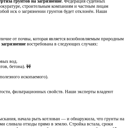
ертиза грунтов на загрязнение
. Федерация судебных
прокуратуре, строительным компаниям и частным лицам
юбой иск о загрязнении грунтов будет отклонён. Наши
отличие от почвы, которая является возобновляемым природным
 загрязнение
востребована в следующих случаях:
овых вод.
ов, бетона). 🚧
 полезного ископаемого).
истости, фильтрационных свойств. Наши эксперты владеют
скания, начала рыть котлован — и обнаружила, что грунты на
и сливала отходы прямо в землю. Стройка встала, сроки