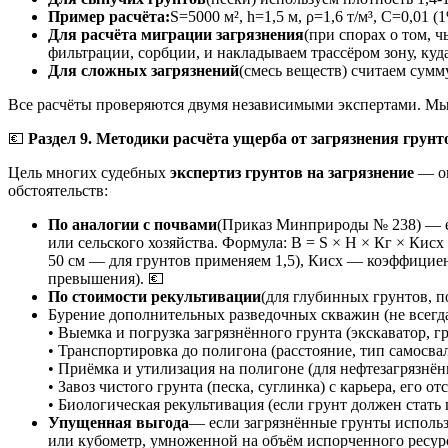
Пример расчёта:
S=5000 м², h=1,5 м, ρ=1,6 т/м³, C=0,01 (
Для расчёта миграции загрязнения
(при спорах о том, 
фильтрации, сорбции, и накладываем трассёром зону, куд
Для сложных загрязнений
(смесь веществ) считаем сумм
Все расчёты проверяются двумя независимыми экспертами. Мы
💶
Раздел 9. Методики расчёта ущерба от загрязнения грунт
Цель многих судебных
экспертиз грунтов на загрязнение
— оп
обстоятельств:
По аналогии с почвами
(Приказ Минприроды № 238) — есл
или сельского хозяйства. Формула: В = S × Н × Кг × Кисх 
50 см — для грунтов применяем 1,5), Кисх — коэффициент 
превышения). 💶
По стоимости рекультивации
(для глубинных грунтов, 
Бурение дополнительных разведочных скважин (не всегда,
• Выемка и погрузка загрязнённого грунта (экскаватор, гр
• Транспортировка до полигона (расстояние, тип самосвал
• Приёмка и утилизация на полигоне (для нефтезагрязнё
• Завоз чистого грунта (песка, суглинка) с карьера, его о
• Биологическая рекультивация (если грунт должен стать 
Упущенная выгода
— если загрязнённые грунты использо
или кубометр, умноженной на объём испорченного ресур