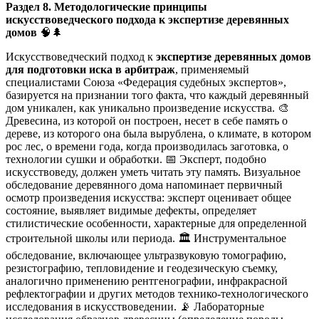
Раздел 8. Методологические принципы
искусствоведческого подхода к экспертизе деревянных
домов
🧠🌲
Искусствоведческий подход к
экспертизе деревянных домов
для подготовки иска в арбитраж
, применяемый
специалистами Союза «Федерация судебных экспертов»,
базируется на признании того факта, что каждый деревянный
дом уникален, как уникально произведение искусства. 🎨
Древесина, из которой он построен, несет в себе память о
дереве, из которого она была вырублена, о климате, в котором
рос лес, о времени года, когда производилась заготовка, о
технологии сушки и обработки. 📅 Эксперт, подобно
искусствоведу, должен уметь читать эту память. Визуальное
обследование деревянного дома напоминает первичный
осмотр произведения искусства: эксперт оценивает общее
состояние, выявляет видимые дефекты, определяет
стилистические особенности, характерные для определенной
строительной школы или периода. 🏛️ Инструментальное
обследование, включающее ультразвуковую томографию,
резистографию, тепловидение и геодезическую съемку,
аналогично применению рентгенографии, инфракрасной
рефлектографии и других методов технико-технологического
исследования в искусствоведении. 📡 Лабораторные