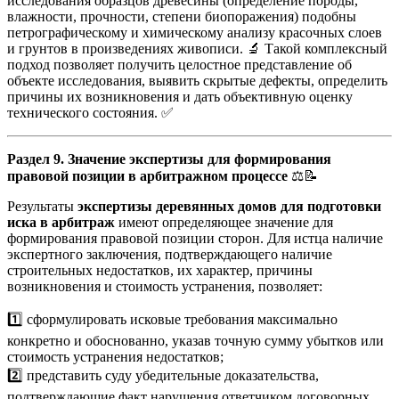
исследования образцов древесины (определение породы,
влажности, прочности, степени биопоражения) подобны
петрографическому и химическому анализу красочных слоев
и грунтов в произведениях живописи. 🔬 Такой комплексный
подход позволяет получить целостное представление об
объекте исследования, выявить скрытые дефекты, определить
причины их возникновения и дать объективную оценку
технического состояния. ✅
Раздел 9. Значение экспертизы для формирования
правовой позиции в арбитражном процессе
⚖️📝
Результаты
экспертизы деревянных домов для подготовки
иска в арбитраж
имеют определяющее значение для
формирования правовой позиции сторон. Для истца наличие
экспертного заключения, подтверждающего наличие
строительных недостатков, их характер, причины
возникновения и стоимость устранения, позволяет:
1️⃣ сформулировать исковые требования максимально
конкретно и обоснованно, указав точную сумму убытков или
стоимость устранения недостатков;
2️⃣ представить суду убедительные доказательства,
подтверждающие факт нарушения ответчиком договорных