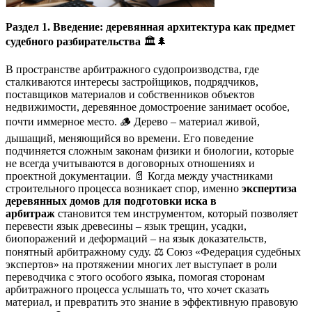
Раздел 1. Введение: деревянная архитектура как предмет
судебного разбирательства
🏛️🌲
В пространстве арбитражного судопроизводства, где
сталкиваются интересы застройщиков, подрядчиков,
поставщиков материалов и собственников объектов
недвижимости, деревянное домостроение занимает особое,
почти иммерное место. 🪵 Дерево – материал живой,
дышащий, меняющийся во времени. Его поведение
подчиняется сложным законам физики и биологии, которые
не всегда учитываются в договорных отношениях и
проектной документации. 📄 Когда между участниками
строительного процесса возникает спор, именно
экспертиза
деревянных домов для подготовки иска в
арбитраж
становится тем инструментом, который позволяет
перевести язык древесины – язык трещин, усадки,
биопоражений и деформаций – на язык доказательств,
понятный арбитражному суду. ⚖️ Союз «Федерация судебных
экспертов» на протяжении многих лет выступает в роли
переводчика с этого особого языка, помогая сторонам
арбитражного процесса услышать то, что хочет сказать
материал, и превратить это знание в эффективную правовую