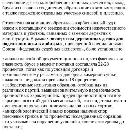
следующие дефекты: коробление стеновых элементов, выход
бруса из пазового соединения, образование сквозных трещин,
а также поражение отдельных участков синевой и плесенью.
Строительная компания обратилась в арбитражный суд с
иском к поставщику о взыскании стоимости некачественного
материала и убытков, связанных с заменой дефектных
конструкций. В рамках
экспертизы деревянных домов для
подготовки иска в арбитраж
, проведенной специалистами
Союза «Федерация судебных экспертов», было установлено:
• анализ партийной документации показал, что фактическая
влажность бруса в момент поставки составляла 22-28
процентов, тогда как по условиям договора и
технологическому регламенту для бруса камерной сушки
влажность не должна превышать 18 процентов;
• лабораторные испытания образцов, отобранных из
различных партий, выявили значительную вариабельность
прочностных характеристик: предел прочности при изгибе
варьировался от 45 до 75 мегапаскалей, что свидетельствует о
смешении в поставках пиломатериалов разных сортов;
• микробиологический анализ показал наличие спор
плесневых грибов в 40 процентах исследованных образцов,
что указывает на нарушение условий хранения материала до
поставки;