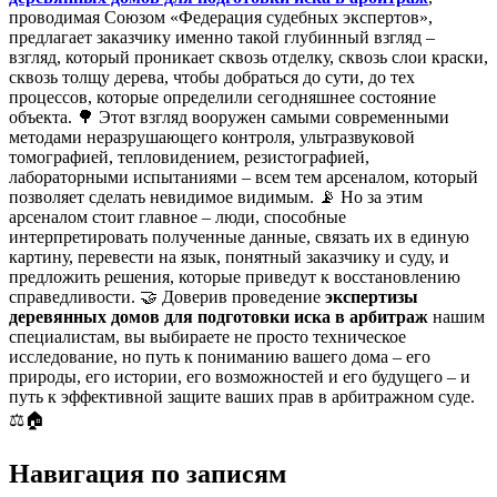
проводимая Союзом «Федерация судебных экспертов»,
предлагает заказчику именно такой глубинный взгляд –
взгляд, который проникает сквозь отделку, сквозь слои краски,
сквозь толщу дерева, чтобы добраться до сути, до тех
процессов, которые определили сегодняшнее состояние
объекта. 🌳 Этот взгляд вооружен самыми современными
методами неразрушающего контроля, ультразвуковой
томографией, тепловидением, резистографией,
лабораторными испытаниями – всем тем арсеналом, который
позволяет сделать невидимое видимым. 📡 Но за этим
арсеналом стоит главное – люди, способные
интерпретировать полученные данные, связать их в единую
картину, перевести на язык, понятный заказчику и суду, и
предложить решения, которые приведут к восстановлению
справедливости. 🤝 Доверив проведение
экспертизы
деревянных домов для подготовки иска в арбитраж
нашим
специалистам, вы выбираете не просто техническое
исследование, но путь к пониманию вашего дома – его
природы, его истории, его возможностей и его будущего – и
путь к эффективной защите ваших прав в арбитражном суде.
⚖️🏠
Навигация по записям