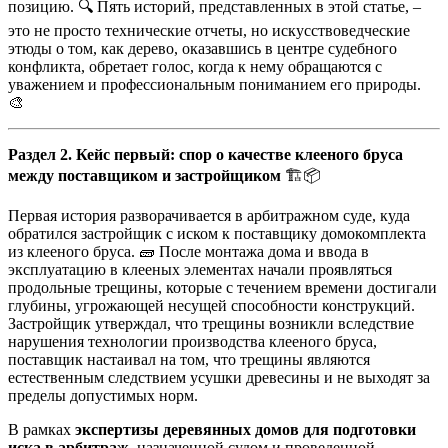
позицию. 🔍 Пять историй, представленных в этой статье, –
это не просто технические отчеты, но искусствоведческие
этюды о том, как дерево, оказавшись в центре судебного
конфликта, обретает голос, когда к нему обращаются с
уважением и профессиональным пониманием его природы.
🎨
Раздел 2. Кейс первый: спор о качестве клееного бруса
между поставщиком и застройщиком
🏗️📦
Первая история разворачивается в арбитражном суде, куда
обратился застройщик с иском к поставщику домокомплекта
из клееного бруса. 🧱 После монтажа дома и ввода в
эксплуатацию в клееных элементах начали проявляться
продольные трещины, которые с течением времени достигали
глубины, угрожающей несущей способности конструкций.
Застройщик утверждал, что трещины возникли вследствие
нарушения технологии производства клееного бруса,
поставщик настаивал на том, что трещины являются
естественным следствием усушки древесины и не выходят за
пределы допустимых норм.
В рамках
экспертизы деревянных домов для подготовки
иска в арбитраж
, назначенной судом и проведенной