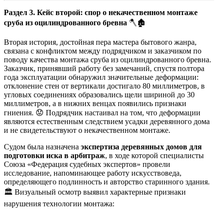
Раздел 3. Кейс второй: спор о некачественном монтаже
сруба из оцилиндрованного бревна
🪓🏚️
Вторая история, достойная пера мастера бытового жанра,
связана с конфликтом между подрядчиком и заказчиком по
поводу качества монтажа сруба из оцилиндрованного бревна.
Заказчик, принявший работу без замечаний, спустя полтора
года эксплуатации обнаружил значительные деформации:
отклонение стен от вертикали достигало 80 миллиметров, в
угловых соединениях образовались щели шириной до 30
миллиметров, а в нижних венцах появились признаки
гниения. 😟 Подрядчик настаивал на том, что деформации
являются естественным следствием усадки деревянного дома
и не свидетельствуют о некачественном монтаже.
Судом была назначена
экспертиза деревянных домов для
подготовки иска в арбитраж
, в ходе которой специалисты
Союза «Федерация судебных экспертов» провели
исследование, напоминающее работу искусствоведа,
определяющего подлинность и авторство старинного здания.
🏛️ Визуальный осмотр выявил характерные признаки
нарушения технологии монтажа: