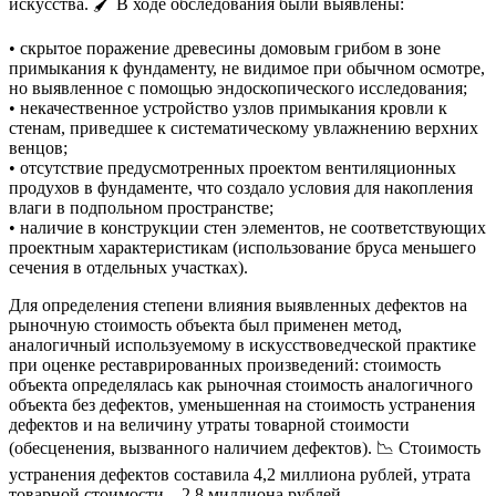
искусства. 🖌️ В ходе обследования были выявлены:
• скрытое поражение древесины домовым грибом в зоне
примыкания к фундаменту, не видимое при обычном осмотре,
но выявленное с помощью эндоскопического исследования;
• некачественное устройство узлов примыкания кровли к
стенам, приведшее к систематическому увлажнению верхних
венцов;
• отсутствие предусмотренных проектом вентиляционных
продухов в фундаменте, что создало условия для накопления
влаги в подпольном пространстве;
• наличие в конструкции стен элементов, не соответствующих
проектным характеристикам (использование бруса меньшего
сечения в отдельных участках).
Для определения степени влияния выявленных дефектов на
рыночную стоимость объекта был применен метод,
аналогичный используемому в искусствоведческой практике
при оценке реставрированных произведений: стоимость
объекта определялась как рыночная стоимость аналогичного
объекта без дефектов, уменьшенная на стоимость устранения
дефектов и на величину утраты товарной стоимости
(обесценения, вызванного наличием дефектов). 📉 Стоимость
устранения дефектов составила 4,2 миллиона рублей, утрата
товарной стоимости – 2,8 миллиона рублей.