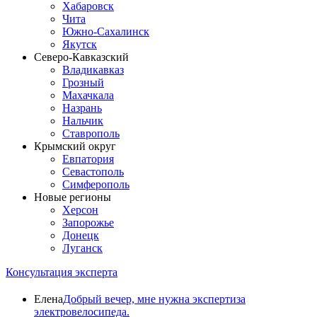
Хабаровск
Чита
Южно-Сахалинск
Якутск
Северо-Кавказский
Владикавказ
Грозный
Махачкала
Назрань
Нальчик
Ставрополь
Крымский округ
Евпатория
Севастополь
Симферополь
Новые регионы
Херсон
Запорожье
Донецк
Луганск
Консультация эксперта
Елена
Добрый вечер, мне нужна экспертиза
электровелосипеда.