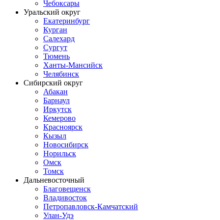
Чебоксары
Уральский округ
Екатеринбург
Курган
Салехард
Сургут
Тюмень
Ханты-Мансийск
Челябинск
Сибирский округ
Абакан
Барнаул
Иркутск
Кемерово
Красноярск
Кызыл
Новосибирск
Норильск
Омск
Томск
Дальневосточный
Благовещенск
Владивосток
Петропавловск-Камчатский
Улан-Удэ