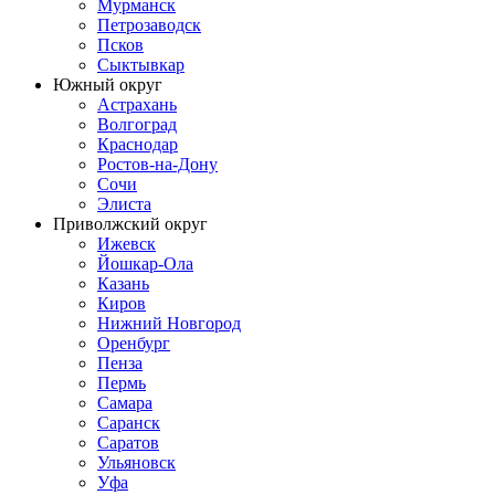
Мурманск
Петрозаводск
Псков
Сыктывкар
Южный округ
Астрахань
Волгоград
Краснодар
Ростов-на-Дону
Сочи
Элиста
Приволжский округ
Ижевск
Йошкар-Ола
Казань
Киров
Нижний Новгород
Оренбург
Пенза
Пермь
Самара
Саранск
Саратов
Ульяновск
Уфа