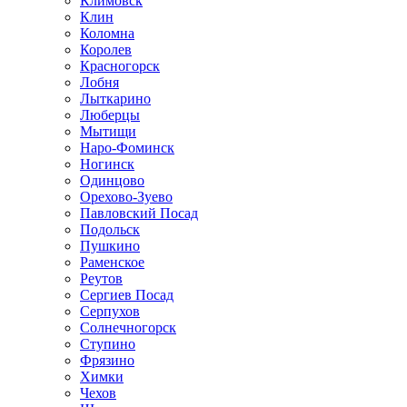
Климовск
Клин
Коломна
Королев
Красногорск
Лобня
Лыткарино
Люберцы
Мытищи
Наро-Фоминск
Ногинск
Одинцово
Орехово-Зуево
Павловский Посад
Подольск
Пушкино
Раменское
Реутов
Сергиев Посад
Серпухов
Солнечногорск
Ступино
Фрязино
Химки
Чехов