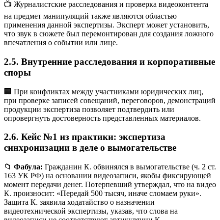
📺 Журналистские расследования и проверка видеоконтента
на предмет манипуляций также являются областью
применения данной экспертизы. Эксперт может установить,
что звук в сюжете был перемонтирован для создания ложного
впечатления о событии или лице.
2.5. Внутренние расследования и корпоративные
споры
🏢 При конфликтах между участниками юридических лиц,
при проверке записей совещаний, переговоров, демонстраций
продукции экспертиза позволяет подтвердить или
опровергнуть достоверность представленных материалов.
2.6. Кейс №1 из практики: экспертиза
синхронизации в деле о вымогательстве
📁
Фабула:
Гражданин К. обвинялся в вымогательстве (ч. 2 ст.
163 УК РФ) на основании видеозаписи, якобы фиксирующей
момент передачи денег. Потерпевший утверждал, что на видео
К. произносит: «Передай 500 тысяч, иначе сломаем руки».
Защита К. заявила ходатайство о назначении
видеотехнической экспертизы, указав, что слова на
видеозаписи не соответствуют артикуляции К.