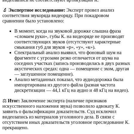
🔬
Экспертное исследование:
Эксперт провел анализ
соответствия звукоряда видеоряду. При покадровом
сравнении было установлено:
В момент, когда на звуковой дорожке слышна фраза
«сломаем руки», губы К. на видеоряде не производят
соответствующих звуков (отсутствуют характерные
смыкания губ для звуков «р», «у», «к»).
Спектральный анализ выявил, что фоновый шум на
фрагменте с угрозами резко отличается от шума на
соседних участках (запись производилась в двух разных
акустических средах: одна — помещение с эхом, другая
— заглушенное помещение).
Анализ метаданных показал, что аудиодорожка была
импортирована из другого файла (разная частота
дискретизации — 44,1 кГц на аудио и 48 кГц на видео).
⚖️
Итог:
Заключение эксперта (наличие признаков
искусственного наложения звука) позволило адвокату К.
заявить о фальсификации доказательств. Суд исключил
видеозапись из материалов уголовного дела. В связи с
отсутствием иных доказательств уголовное преследование К.
прекращено.