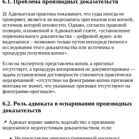
6.1. Проблема производных доказательств
⚖️ Адвокатская практика показывает, что суды иногда не
проверяют, является ли видеозапись оригиналом или копией,
источник которой неизвестен. Однако, согласно правовой
позиции, изложенной в Адвокатской газете, «установление
первоначального доказательства – цифровой аудио- или
видеозаписи – возможно только путем непосредственного
исследования этого доказательства или источника и
процедуры получения копии».
Если на экспертизу представлена копия, а оригинал
отсутствует, а процедура копирования не документирована —
задача установления достоверности становится практически
неразрешимой: «отсутствие на фонограмме-копии признаков
монтажа не значит, что указанные признаки отсутствуют на
фонограмме-оригинале».
6.2. Роль адвоката в оспаривании производных
доказательств
📌 Адвокат вправе заявить ходатайство о признании
видеозаписи недопустимым доказательством, если:
Не представлен оригинал (первичный носитель);