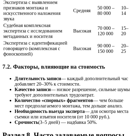
Экспертиза с выявлением
признаков монтажа и
50 000 –
10–
Средняя
искусственного наложения
80 000
14
звука
Судебная комплексная
70 000 –
15–
экспертиза с исследованием
Высокая
120 000
20
метаданных и носителя
Экспертиза с идентификацией
90 000 –
20–
говорящего (комплексная с
Высокая
150 000
25
фоноскопией)
7.2. Факторы, влияющие на стоимость
Длительность записи
— каждый дополнительный час
добавляет 20–30% к стоимости.
Качество записи
— низкое разрешение, сильные шумы
требуют дополнительных трудозатрат.
Количество «спорных» фрагментов
— чем больше
мест предполагаемого монтажа, тем дольше анализ.
Необходимость выезда эксперта
— для осмотра места
съемки или изъятия носителя (от 10 000 руб.).
Срочность
(3–5 дней) — надбавка 50%.
Раздел 8. Часто задаваемые вопросы