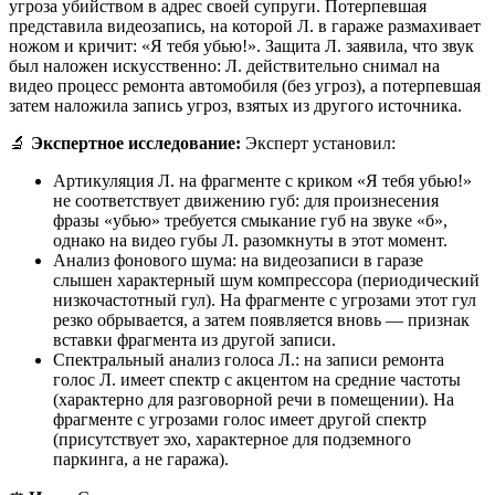
угроза убийством в адрес своей супруги. Потерпевшая
представила видеозапись, на которой Л. в гараже размахивает
ножом и кричит: «Я тебя убью!». Защита Л. заявила, что звук
был наложен искусственно: Л. действительно снимал на
видео процесс ремонта автомобиля (без угроз), а потерпевшая
затем наложила запись угроз, взятых из другого источника.
🔬
Экспертное исследование:
Эксперт установил:
Артикуляция Л. на фрагменте с криком «Я тебя убью!»
не соответствует движению губ: для произнесения
фразы «убью» требуется смыкание губ на звуке «б»,
однако на видео губы Л. разомкнуты в этот момент.
Анализ фонового шума: на видеозаписи в гаразе
слышен характерный шум компрессора (периодический
низкочастотный гул). На фрагменте с угрозами этот гул
резко обрывается, а затем появляется вновь — признак
вставки фрагмента из другой записи.
Спектральный анализ голоса Л.: на записи ремонта
голос Л. имеет спектр с акцентом на средние частоты
(характерно для разговорной речи в помещении). На
фрагменте с угрозами голос имеет другой спектр
(присутствует эхо, характерное для подземного
паркинга, а не гаража).