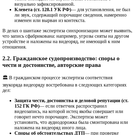
визуально зафиксированной.
Клевета (ст. 128.1 УК РФ)
— для установления, не был
ли звук, содержащий порочащие сведения, намеренно
изменен или вырван из контекста.
В делах о шантаже экспертиза синхронизации может выявить,
что запись сфабрикована: например, угрозы сняты на другом
устройстве и наложены на видеоряд, не имеющий к ним
отношения.
2.2. Гражданское судопроизводство: споры о
чести и достоинстве, авторские права
🏛️ В гражданском процессе экспертиза соответствия
звукоряда видеоряду востребована в следующих категориях
дел:
Защита чести, достоинства и деловой репутации (ст.
152 ГК РФ)
— если ответчик распространил
видеозапись, на которой истец якобы совершает или
говорит нечто порочащее. Экспертиза может
установить, что аудиодорожка была смонтирована или
наложена на видеоряд иного лица.
Споры об обстоятельствах ДТП
— при проверке