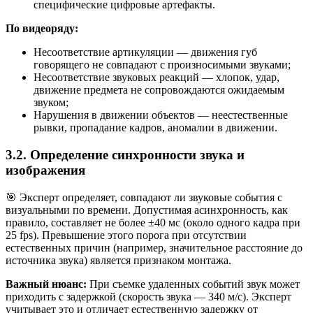
специфические цифровые артефакты.
По видеоряду:
Несоответствие артикуляции — движения губ
говорящего не совпадают с произносимыми звуками;
Несоответствие звуковых реакций — хлопок, удар,
движение предмета не сопровождаются ожидаемым
звуком;
Нарушения в движении объектов — неестественные
рывки, пропадание кадров, аномалии в движении.
3.2. Определение синхронности звука и
изображения
🎯 Эксперт определяет, совпадают ли звуковые события с
визуальными по времени. Допустимая асинхронность, как
правило, составляет не более ±40 мс (около одного кадра при
25 fps). Превышение этого порога при отсутствии
естественных причин (например, значительное расстояние до
источника звука) является признаком монтажа.
Важный нюанс:
При съемке удаленных событий звук может
приходить с задержкой (скорость звука — 340 м/с). Эксперт
учитывает это и отличает естественную задержку от