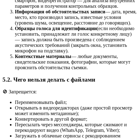
смартфон, видеорегистратор — для анализа внутренних
параметров и получения контрольных образцов.
Информация об обстоятельствах записи
— дата, время,
место, кто производил запись, известные условия
(уровень шума, освещение, расстояние до говорящих).
Образцы голоса для идентификации
(если необходимо
установить, принадлежит ли голос конкретному лицу)
— запись должна быть произведена с соблюдением
акустических требований (закрыть окна, установить
микрофон на подставку).
Контекстные материалы
— любые документы,
свидетельские показания, фотографии, которые могут
прояснить обстоятельства съемки.
5.2. Чего нельзя делать с файлами
🚫 Запрещается:
Переименовывать файл;
Открывать в видеоредакторах (даже простой просмотр
может изменить метаданные);
Конвертировать в другой формат;
Пересылать через мессенджеры, которые сжимают и
перекодируют видео (WhatsApp, Telegram, Viber);
Загружать в облачные сервисы с рекодированием