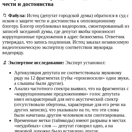
чести и достоинства
📁
Фабула:
Истец (депутат городской думы) обратился в суд с
иском о защите чести и достоинства к оппозиционному
блогеру. Блогер опубликовал видеоролик, смонтированный из
записей заседаний думы, где депутат якобы произносит
коррупционные предложения в адрес бизнесмена. Ответчик
утверждал, что запись подлинная. Истец заказал независимую
видеотехническую экспертизу соответствия звукоряда
видеоряду.
🔬
Экспертное исследование:
Эксперт установил:
Артикуляция депутата не соответствовала звуковому
ряду на 12 фрагментах (губы «произносили» одни звуки,
а слышны были другие).
Анализ частотного спектра выявил, что на фрагментах с
«коррупционными предложениями» голос депутата
имел нехарактерный для него акустический спектр
(отсутствовали обертоны, характерные для его речи на
других записях), что указывало на то, что эти слова
были начитаны другим человеком или синтезированы.
Временные метки (таймкоды) имеют разрывы в местах
«неудобных» слов — депутат говорил одно, а на
звуковой дорожке было вставлено другое.