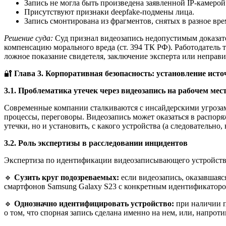
Запись не могла быть произведена заявленной IP-камеро
Присутствуют признаки deepfake-подмены лица.
Запись смонтирована из фрагментов, снятых в разное вре
Решение суда:
Суд признал видеозапись недопустимым доказате
компенсацию морального вреда (ст. 394 ТК РФ). Работодатель
ложное показание свидетеля, заключение эксперта или неправил
🔐
Глава 3. Корпоративная безопасность: установление ист
3.1. Проблематика утечек через видеозапись на рабочем мес
Современные компании сталкиваются с инсайдерскими угроза
процессы, переговоры. Видеозапись может оказаться в распоря
утечки, но и установить, с какого устройства (а следовательно
3.2. Роль экспертизы в расследовании инцидентов
Экспертиза по идентификации видеозаписывающего устройства
🔹
Сузить круг подозреваемых:
если видеозапись, оказавшаяс
смартфонов Samsung Galaxy S23 с конкретным идентификатором 
🔹
Однозначно идентифицировать устройство:
при наличии п
о том, что спорная запись сделана именно на нем, или, напроти