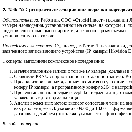
📂
Кейс № 2 (из практики: оспаривание подделки видеодоказ
Обстоятельства:
Работник ООО «СтройИнвест» гражданин Л. б
камеры наблюдения, установленной на складе, на которой Л. я
подставлено с помощью нейросети, а реальное время съемки — 
установленную на складе.
Проведенная экспертиза:
Суд по ходатайству Л. назначил виде
заявленного записывающего устройства (IP-камеры Hikvision
Эксперты выполнили комплексное исследование:
Изъяли эталонные записи с той же IP-камеры (сделаны в 
Сравнили PRNU спорной записи и эталонной записи. Коэфф
Проанализировали метаданные: несмотря на указание в с
кодеру IP-камеры, а программному кодеру x264 с настрой
Провели анализ на предмет deepfake-подмены лица с по
характерные для подмены лица.
Анализ временных меток: эксперт сопоставил тени на ви
как рабочее время Л. указано с 09:00 до 18:00 — формаль
датирован декабрем (что также указывает на фальсифика
Выводы эксперта: