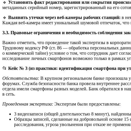
🔹
Установить факт редактирования или сокрытия происхо
метаданных серийный номер, зарегистрированный на его сотов
🔹
Выявить утечки через веб-камеры рабочих станций:
в не
Каждая веб-камера имеет уникальный шумовой отпечаток, что
3.3. Правовые ограничения и необходимость соблюдения за
Важно отметить, что проведение такой экспертизы в корпорат
Трудовому кодексу РФ (ст. 86 — обработка персональных данн
о коммерческой тайне) условие о том, что сотрудник дает согл
исследование личных смартфонов возможно только в рамках уг
📂
Кейс № 3 (из практики: идентификация смартфона при ут
Обстоятельства:
В крупном региональном банке произошла у
форумах. Служба безопасности банка провела внутреннее рассл
отдела имели смартфоны разных моделей. Банк обратился в на
в сеть.
Проведенная экспертиза:
Экспертам были предоставлены:
3 видеозаписи (общей длительностью 8 минут), найденны
Образцы записей, сделанные на добровольной основе 15 
расследования, угроза увольнения при отказе не применял