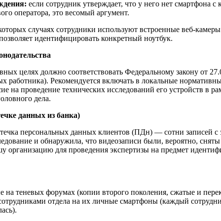
ждения:
если сотрудник утверждает, что у него нет смартфона с
ого оператора, это весомый аргумент.
которых случаях сотрудники используют встроенные веб-камеры
 позволяет идентифицировать конкретный ноутбук.
конодательства
ивных целях должно соответствовать Федеральному закону от 27
ых работника). Рекомендуется включать в локальные нормативны
асие на проведение технических исследований его устройств в ра
оловного дела.
ечке данных из банка)
течка персональных данных клиентов (ПДн) — сотни записей с
едование и обнаружила, что видеозаписи были, вероятно, сняты
шу организацию для проведения экспертизы на предмет идентиф
е на теневых форумах (копии второго поколения, сжатые и пер
сотрудниками отдела на их личные смартфоны (каждый сотрудни
ась).