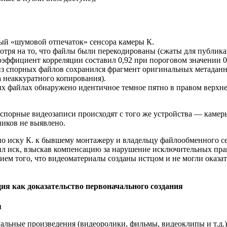
ый «шумовой отпечаток» сенсора камеры К.
тря на то, что файлы были перекодированы (сжаты для публика
оэффициент корреляции составил 0,92 при пороговом значении 0
из спорных файлов сохранился фрагмент оригинальных метадан
а неаккуратного копирования).
х файлах обнаружено идентичное темное пятно в правом верхне
 спорные видеозаписи происходят с того же устройства — каме
ников не выявлено.
о иску К. к бывшему монтажеру и владельцу файлообменного сер
л иск, взыскав компенсацию за нарушение исключительных прав 
м того, что видеоматериалы созданы истцом и не могли оказать
ия как доказательство первоначального создания
я
зуальные произведения (видеоролики, фильмы, видеоклипы и т.д.