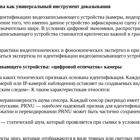
ва как универсальный инструмент доказывания
дентификацию видеозаписывающего устройства (камеры, видеоре
ие того, что именно данное устройство зафиксировало сцену п
 значительно шире. В условиях цифровой экономики, распростра
записывающего устройства становится критически важной в гра
рактики видеотехнических и фоноскопических экспертиз и призв
ваться экспертиза по идентификации видеозаписывающего устро
сывающего устройства: «цифровой отпечаток» камеры
на каких технических признаках основана идентификация. Каждо
ерой или IP-камерой наблюдения) оставляет на создаваемых ви
ким следом». К таким характеристикам относятся:
неравномерность шума сенсора. Каждый сенсор (матрица) имее
пусками. PRNU — наиболее надежный признак для идентификаци
 сжатии и перекодировании PRNU может быть частично сохранен
— статический шум, который проявляется при съемке в услови
ы линз, которые отображаются в виде темных или светлых пятен