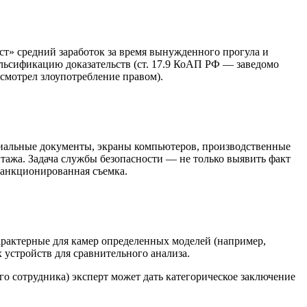
ст» средний заработок за время вынужденного прогула и
альсификацию доказательств (ст. 17.9 КоАП РФ — заведомо
усмотрел злоупотребление правом).
иальные документы, экраны компьютеров, производственные
нтажа. Задача службы безопасности — не только выявить факт
есанкционированная съемка.
арактерные для камер определенных моделей (например,
 устройств для сравнительного анализа.
о сотрудника) эксперт может дать категорическое заключение