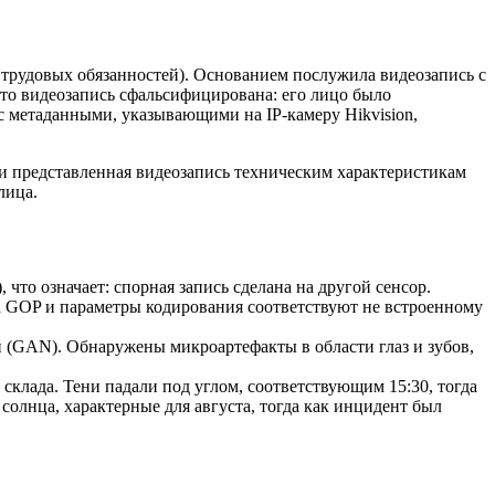
трудовых обязанностей). Основанием послужила видеозапись с
 что видеозапись сфальсифицирована: его лицо было
 с метаданными, указывающими на IP-камеру Hikvision,
ли представленная видеозапись техническим характеристикам
лица.
то означает: спорная запись сделана на другой сенсор.
ра GOP и параметры кодирования соответствуют не встроенному
 (GAN). Обнаружены микроартефакты в области глаз и зубов,
склада. Тени падали под углом, соответствующим 15:30, тогда
 солнца, характерные для августа, тогда как инцидент был