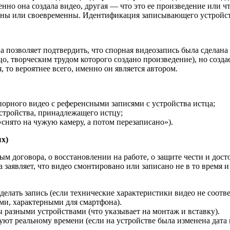
менно она создала видео, другая — что это ее произведение или
тупны или своевременны. Идентификация записывающего устройс
позволяет подтвердить, что спорная видеозапись была сделана 
о, творческим трудом которого создано произведение), но созда
 то вероятнее всего, именно он является автором.
орного видео с референсными записями с устройства истца;
стройства, принадлежащего истцу;
 «снято на чужую камеру, а потом перезаписано»).
ых)
м договора, о восстановлении на работе, о защите чести и дост
аявляет, что видео смонтировано или записано не в то время 
сделать запись (если технические характеристики видео не соот
ами, характерными для смартфона).
 разными устройствами (что указывает на монтаж и вставку).
уют реальному времени (если на устройстве была изменена дата 