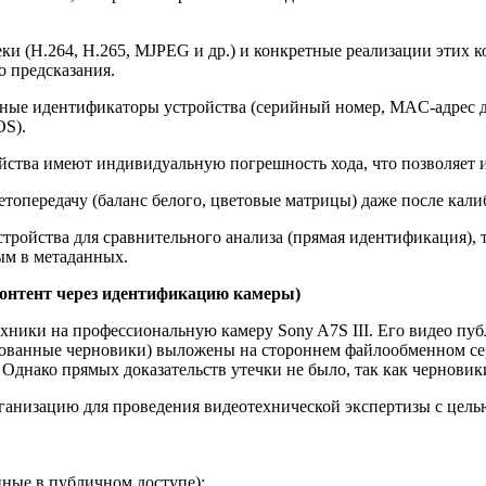
и (H.264, H.265, MJPEG и др.) и конкретные реализации этих к
о предсказания.
ые идентификаторы устройства (серийный номер, MAC-адрес д
OS).
ства имеют индивидуальную погрешность хода, что позволяет и
топередачу (баланс белого, цветовые матрицы) даже после кали
ройства для сравнительного анализа (прямая идентификация), т
ым в метаданных.
контент через идентификацию камеры)
хники на профессиональную камеру Sony A7S III. Его видео пуб
кованные черновики) выложены на стороннем файлообменном сер
днако прямых доказательств утечки не было, так как черновики
рганизацию для проведения видеотехнической экспертизы с цел
пные в публичном доступе);