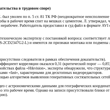
ательства в трудовом споре)
ыл уволен по п. 5 ст. 81 ТК РФ (неоднократное неисполнение 
кобы в рабочее время спит на мешках с цементом. Л. утверждал,
нерабочее. Работодатель предоставил в суд файл в формате AVI
отехническую экспертизу с постановкой вопроса: соответствует 
 DS-2CD2347G2-L) и имеются ли признаки монтажа или подмены 
присутствии следователя в рамках обеспечения доказательств).
ициент корреляции оказался 0,31 (критический порог — 0,85), ч
войствах файла «Hikvision», эксперты обнаружили, что структу
ками «fast», характерными для десктопных видеоредакторов.
мощью алгоритмов выявления генеративных состязательных сетей
део с астрономическими данными для географических координат 
но это рабочее время. Однако на записи присутствовали блики от
цию).