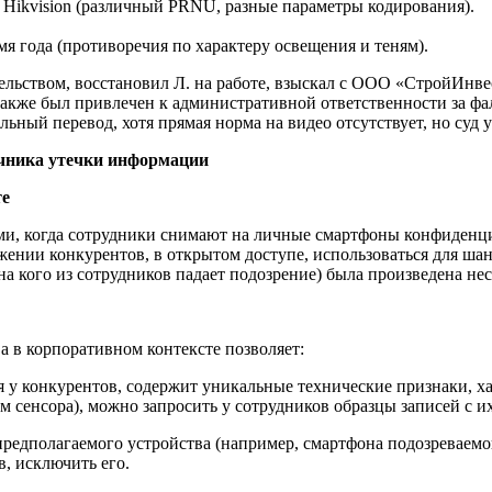
й Hikvision (различный PRNU, разные параметры кодирования).
мя года (противоречия по характеру освещения и теням).
льством, восстановил Л. на работе, взыскал с ООО «СтройИнве
 также был привлечен к административной ответственности за ф
ьный перевод, хотя прямая норма на видео отсутствует, но суд 
очника утечки информации
те
ми, когда сотрудники снимают на личные смартфоны конфиденц
жении конкурентов, в открытом доступе, использоваться для ша
, на кого из сотрудников падает подозрение) была произведена н
 в корпоративном контексте позволяет:
я у конкурентов, содержит уникальные технические признаки, х
сенсора), можно запросить у сотрудников образцы записей с их
редполагаемого устройства (например, смартфона подозреваемог
в, исключить его.