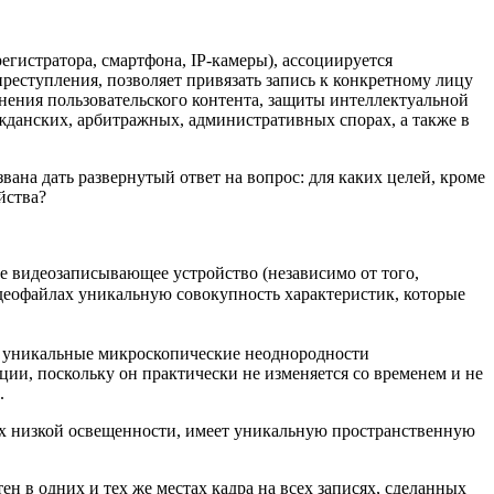
гистратора, смартфона, IP-камеры), ассоциируется
реступления, позволяет привязать запись к конкретному лицу
нения пользовательского контента, защиты интеллектуальной
жданских, арбитражных, административных спорах, а также в
ана дать развернутый ответ на вопрос: для каких целей, кроме
йства?
е видеозаписывающее устройство (независимо от того,
деофайлах уникальную совокупность характеристик, которые
т уникальные микроскопические неоднородности
и, поскольку он практически не изменяется со временем и не
.
ях низкой освещенности, имеет уникальную пространственную
 в одних и тех же местах кадра на всех записях, сделанных