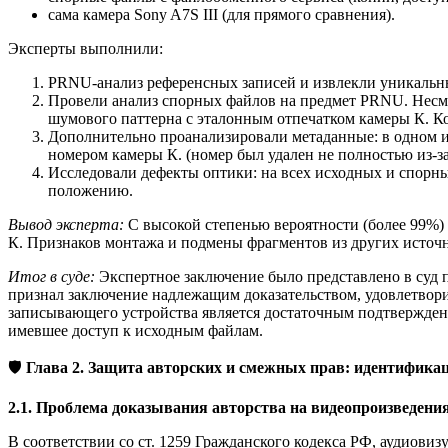
сама камера Sony A7S III (для прямого сравнения).
Эксперты выполнили:
PRNU-анализ референсных записей и извлекли уникальн
Провели анализ спорных файлов на предмет PRNU. Несмо
шумового паттерна с эталонным отпечатком камеры К. К
Дополнительно проанализировали метаданные: в одном 
номером камеры К. (номер был удален не полностью из-з
Исследовали дефекты оптики: на всех исходных и спорны
положению.
Вывод эксперта:
С высокой степенью вероятности (более 99%)
К. Признаков монтажа и подмены фрагментов из других источ
Итог в суде:
Экспертное заключение было представлено в суд п
признал заключение надлежащим доказательством, удовлетвори
записывающего устройства является достаточным подтверждение
имевшее доступ к исходным файлам.
🛡️
Глава 2. Защита авторских и смежных прав: идентификац
2.1. Проблема доказывания авторства на видеопроизведени
В соответствии со ст. 1259 Гражданского кодекса РФ, аудиови