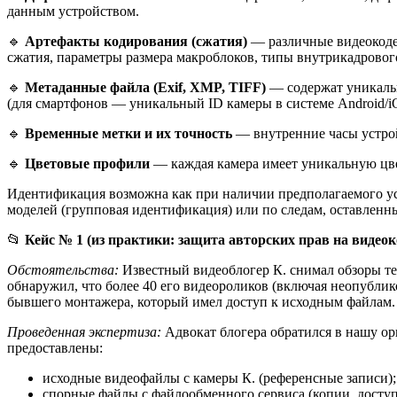
данным устройством.
🔹
Артефакты кодирования (сжатия)
— различные видеокодек
сжатия, параметры размера макроблоков, типы внутрикадровог
🔹
Метаданные файла (Exif, XMP, TIFF)
— содержат уникальн
(для смартфонов — уникальный ID камеры в системе Android/i
🔹
Временные метки и их точность
— внутренние часы устрой
🔹
Цветовые профили
— каждая камера имеет уникальную цве
Идентификация возможна как при наличии предполагаемого уст
моделей (групповая идентификация) или по следам, оставленн
📂
Кейс № 1 (из практики: защита авторских прав на видео
Обстоятельства:
Известный видеоблогер К. снимал обзоры те
обнаружил, что более 40 его видеороликов (включая неопубли
бывшего монтажера, который имел доступ к исходным файлам. О
Проведенная экспертиза:
Адвокат блогера обратился в нашу о
предоставлены:
исходные видеофайлы с камеры К. (референсные записи);
спорные файлы с файлообменного сервиса (копии, досту