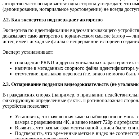
авторство часто оспаривается: одна сторона утверждает, что и
(депонирование, нотариальное удостоверение) не всегда дос
2.2. Как экспертиза подтверждает авторство
Экспертиза по идентификации видеозаписывающего устройства 
доказывает само авторство в юридическом смысле (автор — лиц
истец имеет исходные файлы с непрерывной историей создания,
Эксперт устанавливает:
совпадение PRNU и других уникальных характеристик сп
наличие в метаданных спорного файла идентификатора у
отсутствие признаков переноса (т.е. видео не могло быть
2.3. Оспаривание подделки видеодоказательств (не уголовн
В гражданских спорах (например, о признании недействительны
фиксирующую определенные факты. Противоположная сторона з
устройства позволяет:
Установить, что заявленная камера наблюдения не могла 
камера с разрешением 4K, а видео имеет 720p с артефакт
Выявить, что разные фрагменты одной записи были сняты
Подтвердить, что временные метки в видео не соответств
техническим признакам).