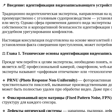
📌
Введение: идентификация видеозаписывающего устройст
Традиционно видеотехническая экспертиза, направленная на и
преимущественно с уголовным судопроизводством — установлен
или месту. Однако сфера применения данного вида экспертизы
собственности и корпоративной безопасности идентификация 
досудебном урегулировании конфликтов.
Настоящая консультация подготовлена на основе многолетней п
установления факта совершения преступления, может потребо
⚖️
Глава 1. Технические основы идентификации видеозапи
Прежде чем перейти к целям экспертизы, необходимо понять, 
является ли它 профессиональной камерой, смартфоном, web-кам
эксперты называют «цифровым отпечатком» или «технологичес
🔹
PRNU (Photo Response Non-Uniformity)
— фотореактивная 
чувствительности пикселей, вызванные производственными до
может быть полностью удален при обработке видео. Даже при
🔹
Фиксированный шум матрицы (Fixed Pattern Noise, FPN)
структуру для каждого сенсора.
🔹
Дефекты оптической системы
— царапины, пылинки, дефект