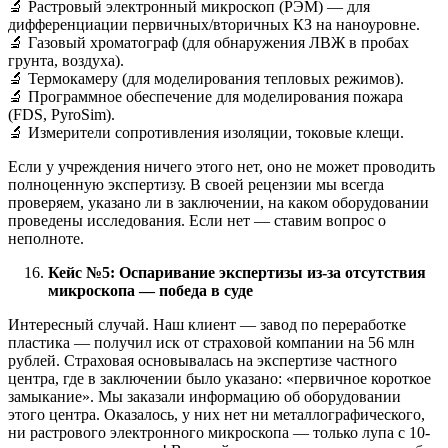
🔬 Растровый электронный микроскоп (РЭМ) — для
дифференциации первичных/вторичных КЗ на наноуровне.
🔬 Газовый хроматограф (для обнаружения ЛВЖ в пробах
грунта, воздуха).
🔬 Термокамеру (для моделирования тепловых режимов).
🔬 Программное обеспечение для моделирования пожара
(FDS, PyroSim).
🔬 Измерители сопротивления изоляции, токовые клещи.
Если у учреждения ничего этого нет, оно не может проводить
полноценную экспертизу. В своей рецензии мы всегда
проверяем, указано ли в заключении, на каком оборудовании
проведены исследования. Если нет — ставим вопрос о
неполноте.
Кейс №5: Оспаривание экспертизы из-за отсутствия
микроскопа — победа в суде
Интересный случай. Наш клиент — завод по переработке
пластика — получил иск от страховой компании на 56 млн
рублей. Страховая основывалась на экспертизе частного
центра, где в заключении было указано: «первичное короткое
замыкание». Мы заказали информацию об оборудовании
этого центра. Оказалось, у них нет ни металлографического,
ни растрового электронного микроскопа — только лупа с 10-