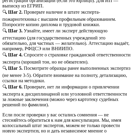
регистрации организации (если это юрлицо). Для ИП —
выписку из ЕГРИП.
🔍
Шаг 2.
Проверьте наличие в штате эксперта-
пожарнотехника с высшим профильным образованием.
Попросите копию диплома и трудовой книжки.
🔍
Шаг 3.
Узнайте, имеет ли эксперт действующую
аттестацию (для государственных учреждений это
обязательно, для частных — желательно). Аттестацию выдаёт,
например, РФЦСЭ или ВНИИПО.
🔍
Шаг 4.
Спросите о страховке гражданской ответственности
эксперта (хороший тон, но не обязателен).
🔍
Шаг 5.
Посмотрите образцы ранее выполненных экспертиз
(не менее 3-5). Обратите внимание на полноту, детализацию,
ссылки на методики.
🔍
Шаг 6.
Проверьте, нет ли информации о привлечении
эксперта к дисциплинарной или уголовной ответственности
за ложные заключения (можно через картотеку судебных
решений по фамилии).
Если после проверки у вас остались сомнения — не
стесняйтесь обратиться к нам для консультации. Мы, имея
колоссальный штат экспертов, можем не только провести
новую экспертизу, но и дать независимое мнение о