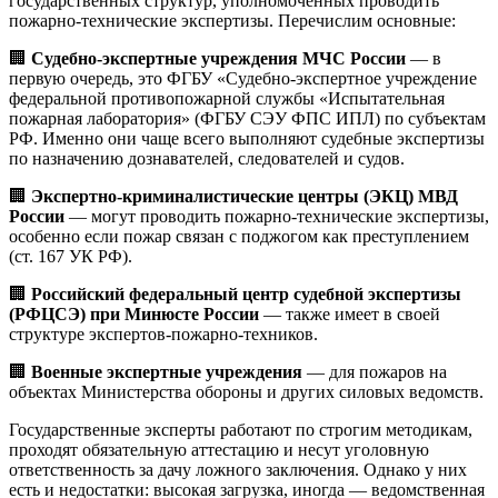
государственных структур, уполномоченных проводить
пожарно-технические экспертизы. Перечислим основные:
🏢
Судебно-экспертные учреждения МЧС России
— в
первую очередь, это ФГБУ «Судебно-экспертное учреждение
федеральной противопожарной службы «Испытательная
пожарная лаборатория» (ФГБУ СЭУ ФПС ИПЛ) по субъектам
РФ. Именно они чаще всего выполняют судебные экспертизы
по назначению дознавателей, следователей и судов.
🏢
Экспертно-криминалистические центры (ЭКЦ) МВД
России
— могут проводить пожарно-технические экспертизы,
особенно если пожар связан с поджогом как преступлением
(ст. 167 УК РФ).
🏢
Российский федеральный центр судебной экспертизы
(РФЦСЭ) при Минюсте России
— также имеет в своей
структуре экспертов-пожарно-техников.
🏢
Военные экспертные учреждения
— для пожаров на
объектах Министерства обороны и других силовых ведомств.
Государственные эксперты работают по строгим методикам,
проходят обязательную аттестацию и несут уголовную
ответственность за дачу ложного заключения. Однако у них
есть и недостатки: высокая загрузка, иногда — ведомственная