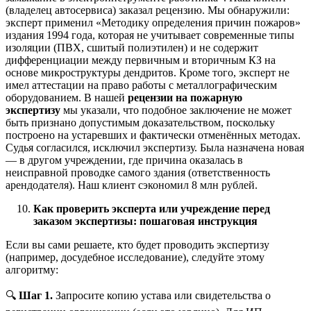
(владелец автосервиса) заказал рецензию. Мы обнаружили:
эксперт применил «Методику определения причин пожаров»
издания 1994 года, которая не учитывает современные типы
изоляции (ПВХ, сшитый полиэтилен) и не содержит
дифференциации между первичным и вторичным КЗ на
основе микроструктуры дендритов. Кроме того, эксперт не
имел аттестации на право работы с металлографическим
оборудованием. В нашей
рецензии на пожарную
экспертизу
мы указали, что подобное заключение не может
быть признано допустимым доказательством, поскольку
построено на устаревших и фактически отменённых методах.
Судья согласился, исключил экспертизу. Была назначена новая
— в другом учреждении, где причина оказалась в
неисправной проводке самого здания (ответственность
арендодателя). Наш клиент сэкономил 8 млн рублей.
Как проверить эксперта или учреждение перед
заказом экспертизы: пошаговая инструкция
Если вы сами решаете, кто будет проводить экспертизу
(например, досудебное исследование), следуйте этому
алгоритму:
🔍
Шаг 1.
Запросите копию устава или свидетельства о