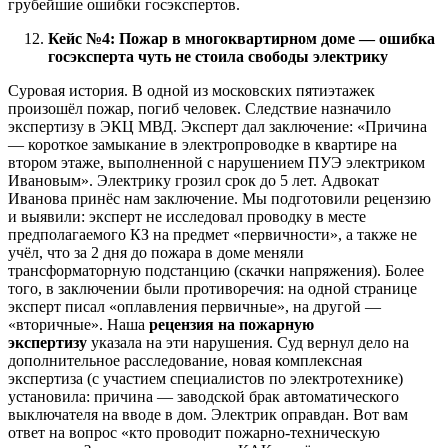
грубейшие ошибки госэкспертов.
Кейс №4: Пожар в многоквартирном доме — ошибка
госэксперта чуть не стоила свободы электрику
Суровая история. В одной из московских пятиэтажек
произошёл пожар, погиб человек. Следствие назначило
экспертизу в ЭКЦ МВД. Эксперт дал заключение: «Причина
— короткое замыкание в электропроводке в квартире на
втором этаже, выполненной с нарушением ПУЭ электриком
Ивановым». Электрику грозил срок до 5 лет. Адвокат
Иванова принёс нам заключение. Мы подготовили рецензию
и выявили: эксперт не исследовал проводку в месте
предполагаемого КЗ на предмет «первичности», а также не
учёл, что за 2 дня до пожара в доме меняли
трансформаторную подстанцию (скачки напряжения). Более
того, в заключении были противоречия: на одной странице
эксперт писал «оплавления первичные», на другой —
«вторичные». Наша
рецензия на пожарную
экспертизу
указала на эти нарушения. Суд вернул дело на
дополнительное расследование, новая комплексная
экспертиза (с участием специалистов по электротехнике)
установила: причина — заводской брак автоматического
выключателя на вводе в дом. Электрик оправдан. Вот вам
ответ на вопрос «кто проводит пожарно-техническую