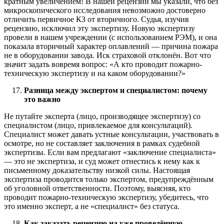
кратным увеличением! В нашей рецензии мы указали, что без
микроскопического исследования невозможно достоверно
отличить первичное КЗ от вторичного. Судья, изучив
рецензию, исключил эту экспертизу. Новую экспертизу
провели в нашем учреждении (с использованием РЭМ), и она
показала вторичный характер оплавлений — причина пожара
не в оборудовании завода. Иск страховой отклонён. Вот что
значит задать вовремя вопрос: «А кто проводит пожарно-
техническую экспертизу и на каком оборудовании?»
Разница между экспертом и специалистом: почему
это важно
Не путайте эксперта (лицо, производящее экспертизу) со
специалистом (лицо, привлекаемое для консультаций).
Специалист может давать устные консультации, участвовать в
осмотре, но не составляет заключения в рамках судебной
экспертизы. Если вам предлагают «заключение специалиста»
— это не экспертиза, и суд может отнестись к нему как к
письменному доказательству низкой силы. Настоящая
экспертиза проводится только экспертом, предупреждённым
об уголовной ответственности. Поэтому, выясняя, кто
проводит пожарно-техническую экспертизу, убедитесь, что
это именно эксперт, а не «специалист» без статуса.
Как заказать рецензию на уже проведённую