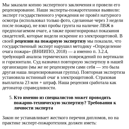
Мы заказали копию экспертного заключения и провели его
рецензирование. Наши эксперты-пожаротехники выявили:
эксперт государственного учреждения не провёл натурного
осмотра (использовал только фото, сделанные через 3 недели
после пожара), не взял пробы грунта на наличие ЛВЖ в
предполагаемом очаге, а также проигнорировал показания
свидетелей, которые видели искрение из электрощитовой. В
своей
рецензии на пожарную экспертизу
мы показали, что
государственный эксперт нарушил методику «Определение
очага пожара» (ВНИИПО, 2018) — а именно п. 3.2.4,
требующий анализа термических повреждений по вертикали
и горизонтали. Суд назначил повторную экспертизу в нашей
организации (мы же не рецензируем сами себя — это была
другая наша лицензированная группа). Повторная экспертиза
установила истинный очаг в электрощитовой. Страховая
выплатила 23 млн + штраф. Наша рецензия сработала как
детонатор справедливости.
Кто именно из специалистов может проводить
пожарно-техническую экспертизу? Требования к
личности эксперта
Закон не устанавливает жесткого перечня дипломов, но на
практике эксперт-пожаротехник должен иметь: