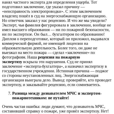
нанял частного эксперта для определения ущерба. Тот
подготовил заключение, где указал причину —
«неисправность электропроводки». С этим заключением
владелец пошёл в суд на энергоснабжающую организацию.
Но ответчик заказал у нас рецензию. И что же мы увидели?
Эксперт, чья фамилия фигурировала в заключении, вообще не
имел высшего образования — ни по пожарной безопасности,
ни по экспертизе. Он был… бухгалтером по образованию!
Диплом о переподготовке, который он приложил, выдавался
коммерческой фирмой, не имеющей лицензии на
образовательную деятельность. Более того, он даже не
выезжал на место пожара — сделал «заключение» по
фотографиям. Наша
рецензия на пожарную
экспертизу
вскрыла эти нарушения. Суд не принял
заключение «эксперта-бухгалтера», а назначил экспертизу в
государственном учреждении. Истинная причина — поджог
со стороны неустановленных лиц. Энергоснабжающая
организация выиграла дело. Вывод: проверяйте, кто проводит
экспертизу, и заказывайте рецензию, если сомневаетесь.
Разница между дознавателем МЧС и экспертом-
пожарнотехником: не путайте!
Очень частая ошибка: люди думают, что дознаватель МЧС,
составивший справку о пожаре, уже провёл экспертизу. Нет!