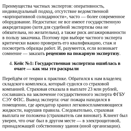
Преимущества частных экспертов: оперативность,
индивидуальный подход, отсутствие ведомственной
«корпоративной солидарности», часто — более современное
оборудование. Недостатки: не все имеют государственную
аккредитацию (хотя для судебной экспертизы она не
обязательна, но желательна), а также риск ангажированности
в пользу заказчика. Поэтому при выборе частного эксперта
критически важно проверить его квалификацию, стаж и
посмотреть образцы работ. И, разумеется, если возникает
сомнение — заказать
рецензию на пожарную экспертизу
.
Кейс №1: Государственная экспертиза ошиблась в
очаге — как мы это раскрыли
Перейдём от теории к практике. Обратился к нам владелец
складского комплекса, который судился со страховой
компанией. Страховая отказала в выплате 23 млн рублей,
сославшись на заключение государственного эксперта ФГБУ
СЭУ ФПС. Вывод эксперта: очаг пожара находился в
помещении, где арендатор хранил легковоспламеняющиеся
жидкости, нарушив правила. Следовательно, страховая
выплата не положена (страхователь сам виноват). Клиент был
уверен, что очаг был в другом месте — в электрощитовой,
принадлежащей собственнику здания (иной организации).