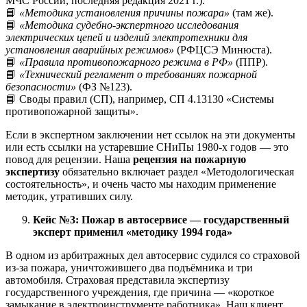
МЧС России, последняя редакция 2021 г.).
📘
«Методика установления причины пожара»
(там же).
📘
«Методика судебно-экспертного исследования
электрических цепей и изделий электротехники для
установления аварийных режимов»
(РФЦСЭ Минюста).
📘
«Правила противопожарного режима в РФ»
(ППР).
📘
«Технический регламент о требованиях пожарной
безопасности»
(ФЗ №123).
📘 Своды правил (СП), например, СП 4.13130 «Системы
противопожарной защиты».
Если в экспертном заключении нет ссылок на эти документы
или есть ссылки на устаревшие СНиПы 1980-х годов — это
повод для рецензии. Наша
рецензия на пожарную
экспертизу
обязательно включает раздел «Методологическая
состоятельность», и очень часто мы находим применение
методик, утративших силу.
Кейс №3: Пожар в автосервисе — государственный
эксперт применил «методику 1994 года»
В одном из арбитражных дел автосервис судился со страховой
из-за пожара, уничтожившего два подъёмника и три
автомобиля. Страховая представила экспертизу
государственного учреждения, где причина — «короткое
замыкание в электроинструменте работника». Наш клиент