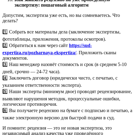
экспертизу: пошаговый алгоритм
Допустим, экспертиза уже есть, но вы сомневаетесь. Что
делать?
1️⃣ Собрать все материалы дела (заключение экспертизы,
фототаблицы, приложения, протоколы осмотров).
2️⃣ Обратиться к нам через сайт
https://sud-
expertiza.ru/pozharnaya-ekspertiza/
. Приложить сканы
документов.
3️⃣ Наш менеджер назовёт стоимость и срок (в среднем 5-10
дней, срочно — 24-72 часа).
4️⃣ Заключить договор (юридически чисто, с печатью, с
указанием ответственности эксперта).
5️⃣ Наши эксперты (минимум двое) проводят рецензирование,
выявляют нарушения методик, процессуальные ошибки,
логические противоречия.
6️⃣ Вы получаете рецензию на бумаге с подписью и печатью, а
также электронную версию для быстрой подачи в суд.
И помните: рецензия — это не новая экспертиза, это
независимый анализ качества уже проведённого