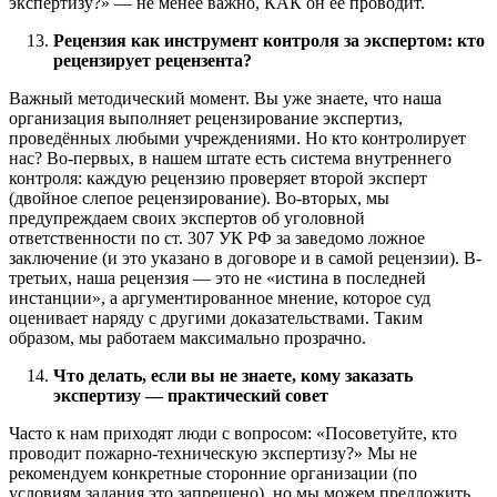
экспертизу?» — не менее важно, КАК он её проводит.
Рецензия как инструмент контроля за экспертом: кто
рецензирует рецензента?
Важный методический момент. Вы уже знаете, что наша
организация выполняет рецензирование экспертиз,
проведённых любыми учреждениями. Но кто контролирует
нас? Во-первых, в нашем штате есть система внутреннего
контроля: каждую рецензию проверяет второй эксперт
(двойное слепое рецензирование). Во-вторых, мы
предупреждаем своих экспертов об уголовной
ответственности по ст. 307 УК РФ за заведомо ложное
заключение (и это указано в договоре и в самой рецензии). В-
третьих, наша рецензия — это не «истина в последней
инстанции», а аргументированное мнение, которое суд
оценивает наряду с другими доказательствами. Таким
образом, мы работаем максимально прозрачно.
Что делать, если вы не знаете, кому заказать
экспертизу — практический совет
Часто к нам приходят люди с вопросом: «Посоветуйте, кто
проводит пожарно-техническую экспертизу?» Мы не
рекомендуем конкретные сторонние организации (по
условиям задания это запрещено), но мы можем предложить