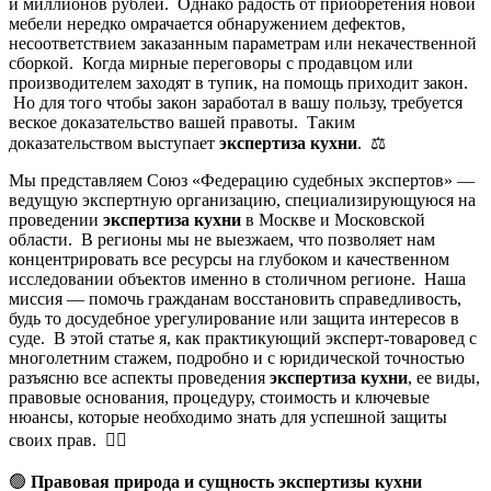
и миллионов рублей. Однако радость от приобретения новой
мебели нередко омрачается обнаружением дефектов,
несоответствием заказанным параметрам или некачественной
сборкой. Когда мирные переговоры с продавцом или
производителем заходят в тупик, на помощь приходит закон.
Но для того чтобы закон заработал в вашу пользу, требуется
веское доказательство вашей правоты. Таким
доказательством выступает
экспертиза кухни
. ⚖️
Мы представляем Союз «Федерацию судебных экспертов» —
ведущую экспертную организацию, специализирующуюся на
проведении
экспертиза кухни
в Москве и Московской
области. В регионы мы не выезжаем, что позволяет нам
концентрировать все ресурсы на глубоком и качественном
исследовании объектов именно в столичном регионе. Наша
миссия — помочь гражданам восстановить справедливость,
будь то досудебное урегулирование или защита интересов в
суде. В этой статье я, как практикующий эксперт-товаровед с
многолетним стажем, подробно и с юридической точностью
разъясню все аспекты проведения
экспертиза кухни
, ее виды,
правовые основания, процедуру, стоимость и ключевые
нюансы, которые необходимо знать для успешной защиты
своих прав. 🕵️‍♂️
🟢
Правовая природа и сущность экспертизы кухни