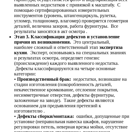
выявленных недостатков с привязкой к масштабу. С
помощью сертифицированных измерительных
инструментов (уровень, штангенциркуль, рулетка,
угломер, толщиномер, влагомер) проверяется геометрия
деталей, величина зазоров, работа фурнитуры. Все
результаты заносятся в акт осмотра .
Этап 3. Классификация дефектов и установление
причин их возникновения.
Это центральный,
наиболее сложный и ответственный этап
экспертиза
кухни
. Эксперт, основываясь на специальных знаниях
и результатах осмотра, определяет генезис
(происхождение) каждого выявленного недостатка.
Дефекты классифицируются на четыре основные
категории:
•
Производственный брак:
недостатки, возникшие на
стадии изготовления (покоробленность деталей,
некачественное кромкование, отслоение покрытия,
несимметричные отверстия, дефекты фурнитуры,
заложенные на заводе). Такие дефекты являются
основанием для предъявления претензий к
изготовителю .
•
Дефекты сборки/монтажа:
ошибки, допущенные при
установке (неправильная навеска шкафов, нарушение
регулировки петель, неверная врезка мойки, отсутствие