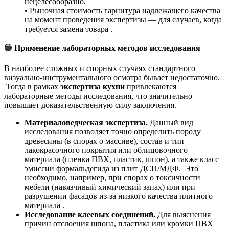
нецелесообразно.
• Рыночная стоимость гарнитура надлежащего качества
на момент проведения экспертизы — для случаев, когда
требуется замена товара .
🟢
Применение лабораторных методов исследования
В наиболее сложных и спорных случаях стандартного
визуально-инструментального осмотра бывает недостаточно.
Тогда в рамках
экспертиза кухни
привлекаются
лабораторные методы исследования, что значительно
повышает доказательственную силу заключения.
Материаловедческая экспертиза.
Данный вид
исследования позволяет точно определить породу
древесины (в спорах о массиве), состав и тип
лакокрасочного покрытия или облицовочного
материала (пленка ПВХ, пластик, шпон), а также класс
эмиссии формальдегида из плит ДСП/МДФ. Это
необходимо, например, при спорах о токсичности
мебели (навязчивый химический запах) или при
разрушении фасадов из-за низкого качества плитного
материала .
Исследование клеевых соединений.
Для выяснения
причин отслоения шпона, пластика или кромки ПВХ