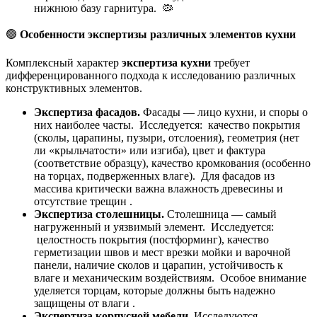
нижнюю базу гарнитура. 🦠
🟢
Особенности экспертизы различных элементов кухни
Комплексный характер
экспертиза кухни
требует
дифференцированного подхода к исследованию различных
конструктивных элементов.
Экспертиза фасадов.
Фасады — лицо кухни, и споры о
них наиболее часты. Исследуется: качество покрытия
(сколы, царапины, пузыри, отслоения), геометрия (нет
ли «крыльчатости» или изгиба), цвет и фактура
(соответствие образцу), качество кромкования (особенно
на торцах, подверженных влаге). Для фасадов из
массива критически важна влажность древесины и
отсутствие трещин .
Экспертиза столешницы.
Столешница — самый
нагруженный и уязвимый элемент. Исследуется:
целостность покрытия (постформинг), качество
герметизации швов и мест врезки мойки и варочной
панели, наличие сколов и царапин, устойчивость к
влаге и механическим воздействиям. Особое внимание
уделяется торцам, которые должны быть надежно
защищены от влаги .
Экспертиза корпусной мебели.
Исследуются