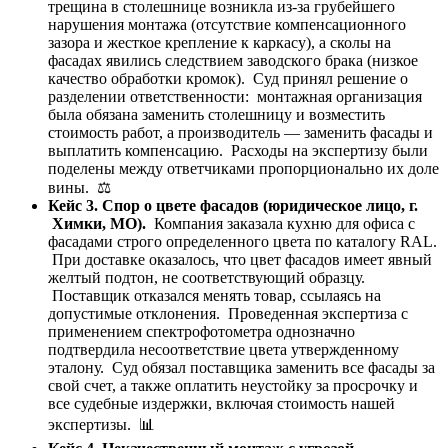
трещина в столешнице возникла из-за грубейшего
нарушения монтажа (отсутствие компенсационного
зазора и жесткое крепление к каркасу), а сколы на
фасадах явились следствием заводского брака (низкое
качество обработки кромок). Суд принял решение о
разделении ответственности: монтажная организация
была обязана заменить столешницу и возместить
стоимость работ, а производитель — заменить фасады и
выплатить компенсацию. Расходы на экспертизу были
поделены между ответчиками пропорционально их доле
вины. ⚖️
Кейс 3. Спор о цвете фасадов (юридическое лицо, г.
Химки, МО).
Компания заказала кухню для офиса с
фасадами строго определенного цвета по каталогу RAL.
При доставке оказалось, что цвет фасадов имеет явный
желтый подтон, не соответствующий образцу.
Поставщик отказался менять товар, ссылаясь на
допустимые отклонения. Проведенная экспертиза с
применением спектрофотометра однозначно
подтвердила несоответствие цвета утвержденному
эталону. Суд обязал поставщика заменить все фасады за
свой счет, а также оплатить неустойку за просрочку и
все судебные издержки, включая стоимость нашей
экспертизы. 📊