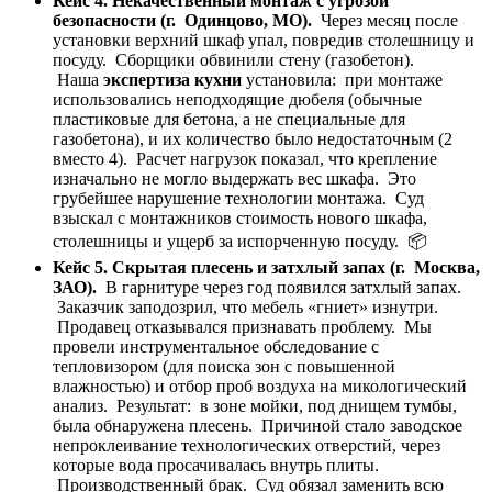
Кейс 4. Некачественный монтаж с угрозой
безопасности (г. Одинцово, МО).
Через месяц после
установки верхний шкаф упал, повредив столешницу и
посуду. Сборщики обвинили стену (газобетон).
Наша
экспертиза кухни
установила: при монтаже
использовались неподходящие дюбеля (обычные
пластиковые для бетона, а не специальные для
газобетона), и их количество было недостаточным (2
вместо 4). Расчет нагрузок показал, что крепление
изначально не могло выдержать вес шкафа. Это
грубейшее нарушение технологии монтажа. Суд
взыскал с монтажников стоимость нового шкафа,
столешницы и ущерб за испорченную посуду. 📦
Кейс 5. Скрытая плесень и затхлый запах (г. Москва,
ЗАО).
В гарнитуре через год появился затхлый запах.
Заказчик заподозрил, что мебель «гниет» изнутри.
Продавец отказывался признавать проблему. Мы
провели инструментальное обследование с
тепловизором (для поиска зон с повышенной
влажностью) и отбор проб воздуха на микологический
анализ. Результат: в зоне мойки, под днищем тумбы,
была обнаружена плесень. Причиной стало заводское
непроклеивание технологических отверстий, через
которые вода просачивалась внутрь плиты.
Производственный брак. Суд обязал заменить всю