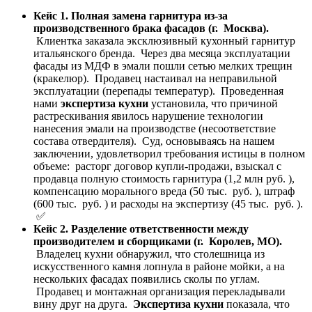
Кейс 1. Полная замена гарнитура из-за
производственного брака фасадов (г. Москва).
Клиентка заказала эксклюзивный кухонный гарнитур
итальянского бренда. Через два месяца эксплуатации
фасады из МДФ в эмали пошли сетью мелких трещин
(кракелюр). Продавец настаивал на неправильной
эксплуатации (перепады температур). Проведенная
нами
экспертиза кухни
установила, что причиной
растрескивания явилось нарушение технологии
нанесения эмали на производстве (несоответствие
состава отвердителя). Суд, основываясь на нашем
заключении, удовлетворил требования истицы в полном
объеме: расторг договор купли-продажи, взыскал с
продавца полную стоимость гарнитура (1,2 млн руб. ),
компенсацию морального вреда (50 тыс. руб. ), штраф
(600 тыс. руб. ) и расходы на экспертизу (45 тыс. руб. ).
✅
Кейс 2. Разделение ответственности между
производителем и сборщиками (г. Королев, МО).
Владелец кухни обнаружил, что столешница из
искусственного камня лопнула в районе мойки, а на
нескольких фасадах появились сколы по углам.
Продавец и монтажная организация перекладывали
вину друг на друга.
Экспертиза кухни
показала, что