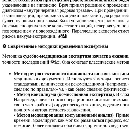
указывающие на гипоксию. Врач принял решение о проведении 
диагнозом «внутричерепная родовая травма». При проведении
госпитализации, правильность оценки показаний для родостим
существующим протоколам. Было установлено, что, хотя пока
(превышено допустимое количество тракций, неверная установ
повреждением у новорождённого. Параллельно эксперты отмет
рисков вакуум-экстракции. 👶🏥
⚙️
Современные методики проведения экспертизы
Методика
судебно-медицинская экспертиза качества оказа
точности исследований 🛠️📈. Она сочетает классические мет
Метод ретроспективного клинико-статистического ана
медицинских документах. Используются методы логическо
стандартами, клиническими рекомендациями (например, 
сделано по правилам» vs. «как было сделано фактически»
•
Метод консилиума (комиссионная экспертиза).
В слож
Например, в деле о послеоперационных осложнениях мог
свою часть работы (хирургическую технику, ведение пос
полноту и авторитетность заключения.
•
Метод моделирования (ситуационный анализ).
Примен
времени, моделирует, как мог бы развиваться процесс, е
помогает более наглядно обосновать причинно-следствен