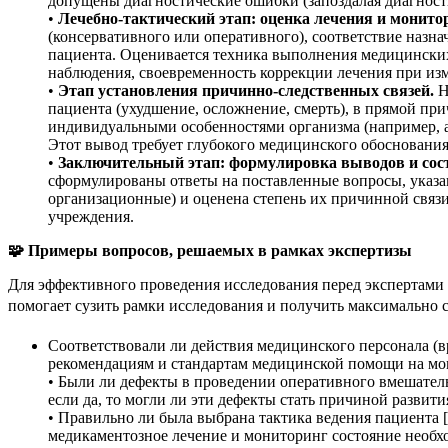
допущены диагностические ошибки (запоздалая диагности
•
Лечебно-тактический этап: оценка лечения и монито
(консервативного или оперативного), соответствие назн
пациента. Оценивается техника выполнения медицинских
наблюдения, своевременность коррекции лечения при из
•
Этап установления причинно-следственных связей.
Н
пациента (ухудшение, осложнение, смерть), в прямой пр
индивидуальными особенностями организма (например, 
Этот вывод требует глубокого медицинского обоснования
•
Заключительный этап: формулировка выводов и сост
сформулированы ответы на поставленные вопросы, указа
организационные) и оценена степень их причинной связ
учреждения.
🧩
Примеры вопросов, решаемых в рамках экспертизы
Для эффективного проведения исследования перед экспертами
помогает сузить рамки исследования и получить максимально 
Соответствовали ли действия медицинского персонала (
рекомендациям и стандартам медицинской помощи на мо
• Были ли дефекты в проведении оперативного вмешатель
если да, то могли ли эти дефекты стать причиной развит
• Правильно ли была выбрана тактика ведения пациента 
медикаментозное лечение и мониторинг состояние необ