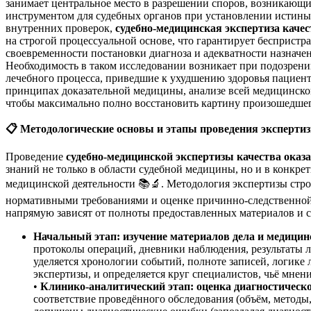
занимает центральное место в разрешении споров, возникающ
инструментом для судебных органов при установлении истины 
внутренних проверок,
судебно-медицинская экспертиза каче
на строгой процессуальной основе, что гарантирует беспристр
своевременности постановки диагноза и адекватности назнач
Необходимость в таком исследовании возникает при подозрен
лечебного процесса, приведшие к ухудшению здоровья пациент
принципах доказательной медицины, анализе всей медицинско
чтобы максимально полно восстановить картину произошедшег
📋
Методологические основы и этапы проведения эксперти
Проведение
судебно-медицинской экспертизы качества ока
знаний не только в области судебной медицины, но и в конкрет
медицинской деятельности 📚🔬. Методология экспертизы стро
нормативными требованиями и оценке причинно-следственной 
напрямую зависят от полноты предоставленных материалов и 
Начальный этап: изучение материалов дела и медицин
протоколы операций, дневники наблюдения, результаты 
уделяется хронологии событий, полноте записей, логике 
экспертизы, и определяется круг специалистов, чьё мнен
•
Клинико-аналитический этап: оценка диагностическо
соответствие проведённого обследования (объём, методы,