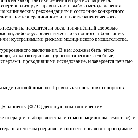
иять на выбор тактики лечения и прогноз пациента.
ксперт анализирует правильность выбора метода лечения
дения клиническим рекомендациям и состоянию конкретного
тность послеоперационного или посттерапевтического
пределить, находится ли вред, причинённый здоровью
омощи, либо обусловлен тяжестью основного заболевание,
 или неустранимыми рисками медицинского вмешательства.
ктурированного заключения. В нём должны быть чётко
щи, их характеристика (диагностические, лечебные,
спертами, проводившими исследование, и заверяется печатью
ты медицинской помощи. Правильная постановка вопросов
ноз]» пациенту [ФИО] действующим клиническим
ке операции, выборе доступа, интраоперационном гемостазе), и
ттерапевтическом) периоде, и соответствовало ли проводимое