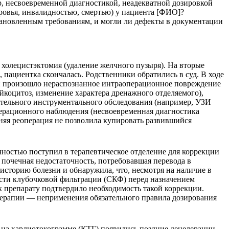
, несвоевременной диагностикой, неадекватной дозировкой
овья, инвалидностью, смертью) у пациента [ФИО]?
становленным требованиям, и могли ли дефекты в документации
холецистэктомия (удаление желчного пузыря). На вторые
 пациентка скончалась. Родственники обратились в суд. В ходе
ии произошло нераспознанное интраоперационное повреждение
йкоцитоз, изменение характера дренажного отделяемого),
тельного инструментального обследования (например, УЗИ
перационного наблюдения (несвоевременная диагностика
няя реоперация не позволила купировать развившийся
ностью поступил в терапевтическое отделение для коррекции
 почечная недостаточность, потребовавшая перевода в
историю болезни и обнаружила, что, несмотря на наличие в
рости клубочковой фильтрации (СКФ) перед назначением
к препарату подтвердило необходимость такой коррекции.
 терапии — неприменения обязательного правила дозирования
 на кардиотокограмме (КТГ) появились поздние децелерации,