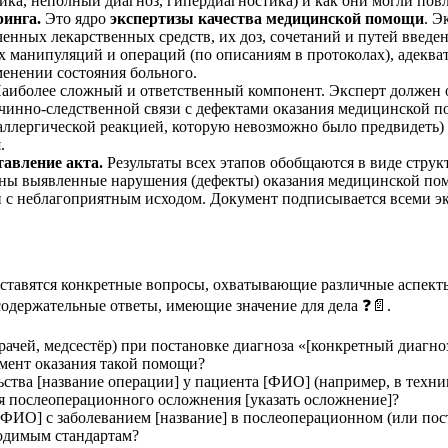
ка, неполный диагноз, гипердиагностика) и как они могли повл
ринга.
Это ядро
экспертизы качества медицинской помощи
. Э
аченных лекарственных средств, их доз, сочетаний и путей вве
 манипуляций и операций (по описаниям в протоколах), адеква
менении состояния больного.
аиболее сложный и ответственный компонент. Эксперт должен о
ичинно-следственной связи с дефектами оказания медицинской п
аллергической реакцией, которую невозможно было предвидеть)
.
авление акта.
Результаты всех этапов обобщаются в виде стру
ны выявленные нарушения (дефекты) оказания медицинской помо
и с неблагоприятным исходом. Документ подписывается всеми эк
 ставятся конкретные вопросы, охватывающие различные аспек
содержательные ответы, имеющие значение для дела ❓📄.
врачей, медсестёр) при постановке диагноза «[конкретный диаг
мент оказания такой помощи?
ства [название операции] у пациента [ФИО] (например, в техни
ия послеоперационного осложнения [указать осложнение]?
[ФИО] с заболеванием [название] в послеоперационном (или пос
ходимым стандартам?