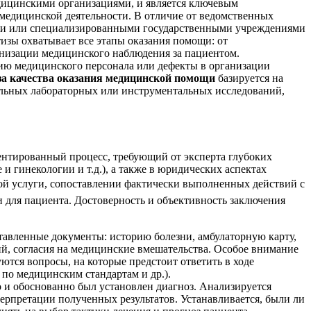
дицинскими организациями, и является ключевым
 медицинской деятельности. В отличие от ведомственных
ми или специализированными государственными учреждениями
тизы охватывает все этапы оказания помощи: от
анизации медицинского наблюдения за пациентом.
цию медицинского персонала или дефекты в организации
за качества оказания медицинской помощи
базируется на
тельных лабораторных или инструментальных исследований,
ентированный процесс, требующий от эксперта глубоких
и гинекологии и т.д.), а также в юридических аспектах
ой услуги, сопоставлении фактически выполненных действий с
для пациента. Достоверность и объективность заключения
тавленные документы: историю болезни, амбулаторную карту,
й, согласия на медицинские вмешательства. Особое внимание
ются вопросы, на которые предстоит ответить в ходе
 по медицинским стандартам и др.).
о и обоснованно был установлен диагноз. Анализируется
терпретации полученных результатов. Устанавливается, были ли