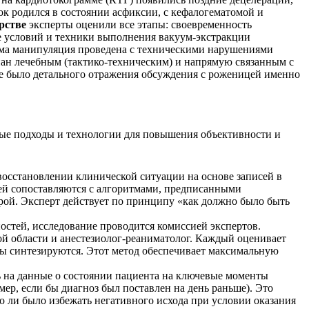
к родился в состоянии асфиксии, с кефалогематомой и
рстве
эксперты оценили все этапы: своевременность
ие условий и техники выполнения вакуум-экстракции
ама манипуляция проведена с техническими нарушениями
знан лечебным (тактико-техническим) и напрямую связанным с
не было детального отражения обсуждения с роженицей именно
вые подходы и технологии для повышения объективности и
восстановлении клинической ситуации на основе записей в
чей сопоставляются с алгоритмами, предписанными
ой. Эксперт действует по принципу «как должно было быть
стей, исследование проводится комиссией экспертов.
й области и анестезиолог-реаниматолог. Каждый оценивает
ды синтезируются. Этот метод обеспечивает максимальную
ь на данные о состоянии пациента на ключевые моменты
мер, если бы диагноз был поставлен на день раньше). Это
о ли было избежать негативного исхода при условии оказания