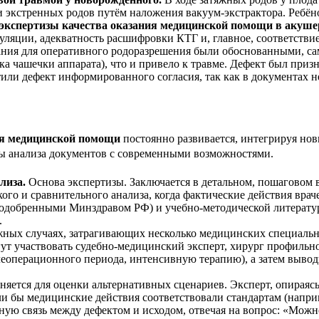
экстренных родов путём наложения вакуум-экстрактора. Ребёно
экспертизы качества оказания медицинской помощи в акуше
уляции, адекватность расшифровки КТГ и, главное, соответств
зания для оперативного родоразрешения были обоснованными, с
ка чашечки аппарата), что и привело к травме. Дефект был при
или дефект информированного согласия, так как в документах 
ния медицинской помощи
постоянно развивается, интегрируя но
оды анализа документов с современными возможностями.
лиза.
Основа экспертизы. Заключается в детальном, пошаговом 
го и сравнительного анализа, когда фактические действия вра
одобренными Минздравом РФ) и учебно-методической литератур
.
ных случаях, затрагивающих несколько медицинских специально
ут участвовать судебно-медицинский эксперт, хирург профильно
леоперационного периода, интенсивную терапию), а затем выво
яется для оценки альтернативных сценариев. Эксперт, опираяс
сли бы медицинские действия соответствовали стандартам (напри
ную связь между дефектом и исходом, отвечая на вопрос: «Можн