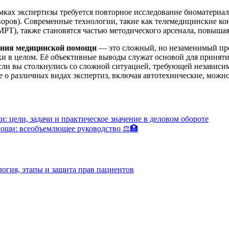
мках экспертизы требуется повторное исследование биоматериало
воров). Современные технологии, такие как телемедицинские к
РТ), также становятся частью методического арсенала, повышая
зания медицинской помощи
— это сложный, но незаменимый про
 в целом. Её объективные выводы служат основой для принят
Если вы столкнулись со сложной ситуацией, требующей независ
е о различных видах экспертиз, включая автотехнические, можно
 цели, задачи и практическое значение в деловом обороте
мощи: всеобъемлющее руководство ⚖️🏥
огия, этапы и защита прав пациентов