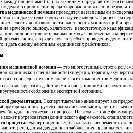
их между пациентами (или их законными представителями) и ме
по делам о причинении вреда здоровью или жизни в результате
ства медицинской помощи
проводится независимыми эксперта
астность и доказательственную силу её выводов. Процесс экспер
енного лечения до правильности выполнения манипуляций и орг
ии на врачебную ошибку, халатность, недостаточную квалифика
а, инвалидности или летальному исходу. Современная
эксперти
й документации, а в ряде случаев требует проведения дополни
о и дать оценку действиям медицинских работников.
зы
зания медицинской помощи
— это многоэтапный, строго реглам
ной клинической специальности (хирургии, терапии, акушерстве 
ится на последовательном анализе всех компонентов медицинск
связи между этими действиями и наступившими последствиями 
скрупулёзности соблюдения экспертной методики.
ской документации.
Эксперт тщательно анализирует все предос
лабораторных и инструментальных исследований, лист назначени
лечебно-диагностического процесса. На этом же этапе формулиру
ие может потребоваться (клинического фармаколога, специалиста
го процесса.
Эксперт оценивает, насколько своевременно, полн
 частота) стандартам для данного заболевания, правильность ин