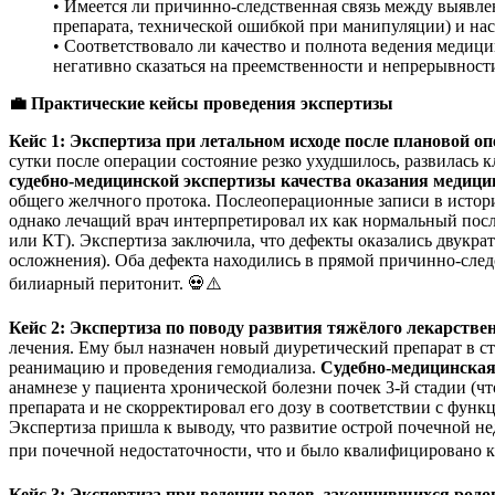
• Имеется ли причинно-следственная связь между выявл
препарата, технической ошибкой при манипуляции) и н
• Соответствовало ли качество и полнота ведения медиц
негативно сказаться на преемственности и непрерывност
💼
Практические кейсы проведения экспертизы
Кейс 1: Экспертиза при летальном исходе после плановой оп
сутки после операции состояние резко ухудшилось, развилась 
судебно-медицинской экспертизы качества оказания медиц
общего желчного протока. Послеоперационные записи в истори
однако лечащий врач интерпретировал их как нормальный пос
или КТ). Экспертиза заключила, что дефекты оказались двукр
осложнения). Оба дефекта находились в прямой причинно-след
билиарный перитонит. 💀⚠️
Кейс 2: Экспертиза по поводу развития тяжёлого лекарстве
лечения. Ему был назначен новый диуретический препарат в ст
реанимацию и проведения гемодиализа.
Судебно-медицинская
анамнезе у пациента хронической болезни почек 3-й стадии (ч
препарата и не скорректировал его дозу в соответствии с фун
Экспертиза пришла к выводу, что развитие острой почечной н
при почечной недостаточности, что и было квалифицировано 
Кейс 3: Экспертиза при ведении родов, закончившихся родо