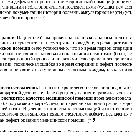
енными дефектами при оказании медицинской помощи (например
аступившими неблагоприятными последствиями (ухудшением здор
инской документации (истории болезни, амбулаторной карты) у
и лечебного процесса?
ерации.
Пациентке была проведена плановая лапароскопическая 
клиника перитонита, и, несмотря на проведённую релапаротомию,
инской помощи
было установлено, что во время первой операц
и болезни свидетельствовали о нарастании симптомов (боли, ле
леоперационный процесс и не назначил своевременного дополни
атными: техническая ошибка во время операции и дефект послео
ственной связи с наступившим летальным исходом, так как позд
нного осложнения.
Пациент с хронической сердечной недостаточ
андартной дозировке. Через три дня у пациента развилась острая
 экспертиза качества медицинской помощи
проанализировала 
то было указано в карте), лечащий врач не выполнил расчёт ско
кцией почек. Изучение клинических рекомендаций и инструкции 
едостаточности явилось прямым следствием дефекта назначения
как дефект оказания медицинской помощи. 🩺💊
вой травмой у новорождённого.
В ходе затяжных родов у плода