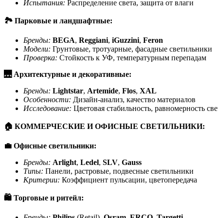
Испытания:
Распределение света, защита от влаги
🏞
️ Парковые и ландшафтные:
Бренды:
BEGA
,
Reggiani
,
iGuzzini
,
Feron
Модели:
Грунтовые, тротуарные, фасадные светильники
Проверка:
Стойкость к УФ, температурным перепадам
🌉
Архитектурные и декоративные:
Бренды:
Lightstar
,
Artemide
,
Flos
,
XAL
Особенности:
Дизайн-анализ, качество материалов
Исследование:
Цветовая стабильность, равномерность св
🏠
КОММЕРЧЕСКИЕ И ОФИСНЫЕ СВЕТИЛЬНИКИ:
💼
Офисные светильники:
Бренды:
Arlight
,
Ledel
,
SLV
,
Gauss
Типы:
Панели, растровые, подвесные светильники
Критерии:
Коэффициент пульсации, цветопередача
🛍
️ Торговые и ритейл:
Бренды
:
Philips
(Retail),
Osram
,
ERCO
,
Targetti