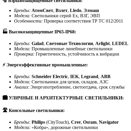
🔩
Взрывозащищенные светильники:
Бренды:
АтомСвет
,
Взлет
,
Lledo
,
Элмаш
Модели:
Светильники серий Ex, ВЗГ, ЭВП
Особенности:
Проверка соответствия ТР ТС 012/2011
🏭
Высокозащищенные IP65-IP68:
Бренды:
Galad
,
Световые Технологии
,
Arlight
,
LEDEL
Модели:
Промышленные линейные светильники
Проверка:
Герметичность, устойчивость к вибрации
⚡
Энергоэффективные промышленные:
Бренды
:
Schneider Electric
,
IEK
,
Legrand
,
ABB
Модели:
Светильники для цехов, складов, АЗС
Анализ:
Энергопотребление, светоотдача, срок службы
🏙
️ УЛИЧНЫЕ И АРХИТЕКТУРНЫЕ СВЕТИЛЬНИКИ:
🛣
️ Консольные светильники:
Бренды
:
Philips
(CityTouch),
Cree
,
Osram
,
Navigator
Модели:
«Кобра», дорожные светильники