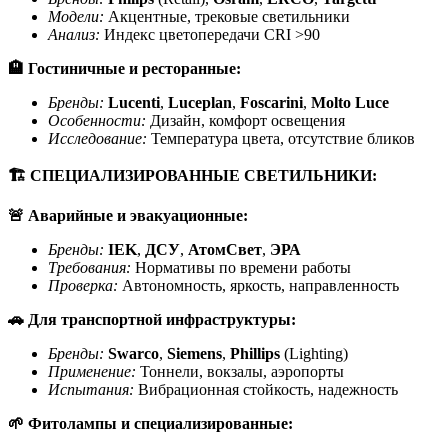
Модели:
Акцентные, трековые светильники
Анализ:
Индекс цветопередачи CRI >90
🏨
Гостиничные и ресторанные:
Бренды
:
Lucenti
,
Luceplan
,
Foscarini
,
Molto Luce
Особенности:
Дизайн, комфорт освещения
Исследование:
Температура цвета, отсутствие бликов
🏗
️ СПЕЦИАЛИЗИРОВАННЫЕ СВЕТИЛЬНИКИ:
🚨
Аварийные и эвакуационные:
Бренды:
IEK
,
ДСУ
,
АтомСвет
,
ЭРА
Требования:
Нормативы по времени работы
Проверка:
Автономность, яркость, направленность
🚗
Для транспортной инфраструктуры:
Бренды
:
Swarco
,
Siemens
,
Phillips
(Lighting)
Применение:
Тоннели, вокзалы, аэропорты
Испытания:
Вибрационная стойкость, надежность
🌱
Фитолампы и специализированные: