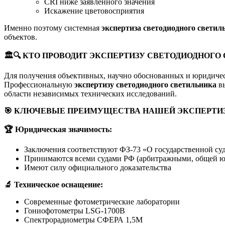
CRI ниже заявленного значения
Искажение цветовосприятия
Именно поэтому системная
экспертиза светодиодного светил
объектов.
🏛
🔍
КТО ПРОВОДИТ ЭКСПЕРТИЗУ СВЕТОДИОДНОГО
Для получения объективных, научно обоснованных и юридичес
Профессиональную
экспертизу светодиодного светильника
вы
области независимых технических исследований.
🎯
КЛЮЧЕВЫЕ ПРЕИМУЩЕСТВА НАШЕЙ ЭКСПЕРТИ
🏆
Юридическая значимость:
Заключения соответствуют ФЗ-73 «О государственной су
Принимаются всеми судами РФ (арбитражными, общей 
Имеют силу официального доказательства
🔬
Техническое оснащение:
Современные фотометрические лаборатории
Гониофотометры LSG-1700B
Спектрорадиометры СФЕРА 1,5М