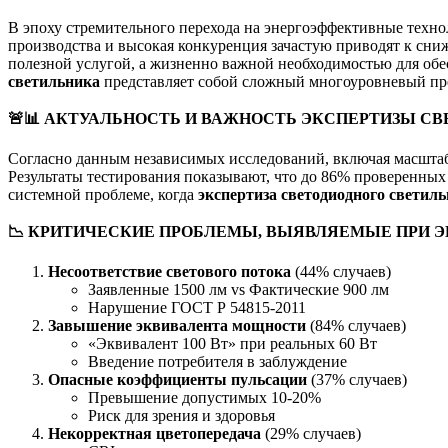
В эпоху стремительного перехода на энергоэффективные тех
производства и высокая конкуренция зачастую приводят к сни
полезной услугой, а жизненно важной необходимостью для об
светильника
представляет собой сложный многоуровневый про
🚨📊
АКТУАЛЬНОСТЬ И ВАЖНОСТЬ ЭКСПЕРТИЗЫ СВ
Согласно данным независимых исследований, включая масштаб
Результаты тестирования показывают, что до 86% проверенных
системной проблеме, когда
экспертиза светодиодного светил
📉
КРИТИЧЕСКИЕ ПРОБЛЕМЫ, ВЫЯВЛЯЕМЫЕ ПРИ Э
Несоответствие светового потока
(44% случаев)
Заявленные 1500 лм vs Фактические 900 лм
Нарушение ГОСТ Р 54815-2011
Завышение эквивалента мощности
(84% случаев)
«Эквивалент 100 Вт» при реальных 60 Вт
Введение потребителя в заблуждение
Опасные коэффициенты пульсации
(37% случаев)
Превышение допустимых 10-20%
Риск для зрения и здоровья
Некорректная цветопередача
(29% случаев)