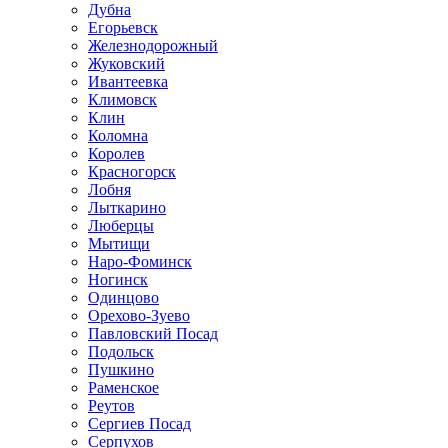
Дубна
Егорьевск
Железнодорожный
Жуковский
Ивантеевка
Климовск
Клин
Коломна
Королев
Красногорск
Лобня
Лыткарино
Люберцы
Мытищи
Наро-Фоминск
Ногинск
Одинцово
Орехово-Зуево
Павловский Посад
Подольск
Пушкино
Раменское
Реутов
Сергиев Посад
Серпухов