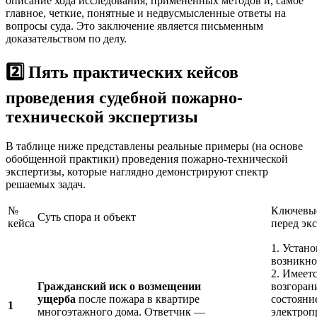
описание хода исследования, примененных методов и, самое
главное, четкие, понятные и недвусмысленные ответы на
вопросы суда. Это заключение является письменным
доказательством по делу.
2️⃣ Пять практических кейсов
проведения судебной пожарно-
технической экспертизы
В таблице ниже представлены реальные примеры (на основе
обобщенной практики) проведения пожарно-технической
экспертизы, которые наглядно демонстрируют спектр
решаемых задач.
№
Ключевые
Суть спора и объект
кейса
перед эк
1. Устан
возникно
2. Имеет
Гражданский иск о возмещении
возгоран
ущерба
после пожара в квартире
состояни
1
многоэтажного дома. Ответчик —
электроп