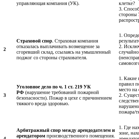
управляющая компания (УК).
клетке?
3. Спосо
стороны 
распрост
1. Опред
Страховой спор
. Страховая компания
результа
отказалась выплачивать возмещение за
2. Исклю
2
сгоревший склад, ссылаясь на умышленный
случайно
поджог со стороны страхователя.
(неиспра
самовозг
1. Какие
правил п
Уголовное дело по ч. 1 ст. 219 УК
место на
РФ
(нарушение требований пожарной
3
2. Сущес
безопасности). Пожар в цехе с причинением
следстве
тяжкого вреда здоровью.
нарушени
пожара/т
1. Где на
Арбитражный спор между арендодателем и
зоне, на
арендатором
производственного помещения.
4
арендато