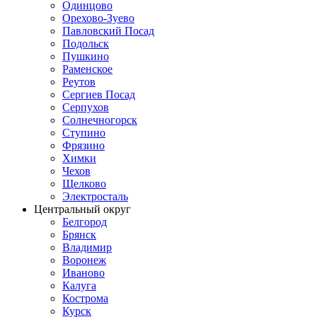
Одинцово
Орехово-Зуево
Павловский Посад
Подольск
Пушкино
Раменское
Реутов
Сергиев Посад
Серпухов
Солнечногорск
Ступино
Фрязино
Химки
Чехов
Щелково
Электросталь
Центральный округ
Белгород
Брянск
Владимир
Воронеж
Иваново
Калуга
Кострома
Курск