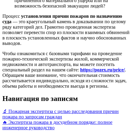
причиненного материального ущерба или на
возможность безопасной эвакуации людей?
Процесс
установления причин пожаров по назначению
суда
— это краеугольный камень в доказывании по целому
ряду категорий дел. Грамотно проведенная экспертиза
позволяет перевести спор из плоскости взаимных обвинений
в плоскость установленных фактов и научно обоснованных
выводов.
Чтобы ознакомиться с базовыми тарифами на проведение
пожарно-технической экспертизы жилой, коммерческой
недвижимости и автотранспорта, вы можете посетить
специальный раздел на нашем сайте:
https://pozex.ru/price/
.
Обращаем ваше внимание, что окончательная стоимость
рассчитывается индивидуально, исходя из сложности задач,
объема работы и необходимости выезда в регионы.
Навигация по записям
🔬 Пожарная экспертиза с целью расследования причин
пожара по запросам граждан
🔥 Экспертиза пожара в досудебном порядке: полное
инженерное руководство