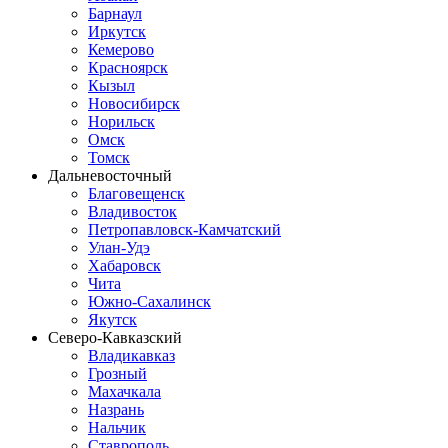
Барнаул
Иркутск
Кемерово
Красноярск
Кызыл
Новосибирск
Норильск
Омск
Томск
Дальневосточный
Благовещенск
Владивосток
Петропавловск-Камчатский
Улан-Удэ
Хабаровск
Чита
Южно-Сахалинск
Якутск
Северо-Кавказский
Владикавказ
Грозный
Махачкала
Назрань
Нальчик
Ставрополь