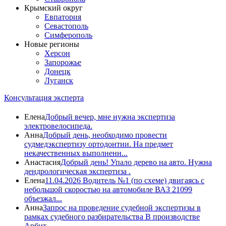
Крымский округ
Евпатория
Севастополь
Симферополь
Новые регионы
Херсон
Запорожье
Донецк
Луганск
Консультация эксперта
Елена
Добрый вечер, мне нужна экспертиза
электровелосипеда.
Анна
Добрый день, необходимо провести
судмедэкспертизу ортодонтии. На предмет
некачественных выполненн...
Анастасия
Добрый день! Упало дерево на авто. Нужна
дендрологическая экспертиза .
Елена
11.04.2026 Водитель №1 (по схеме) двигаясь с
небольшой скоростью на автомобиле ВАЗ 21099
объезжал...
Анна
Запрос на проведение судебной экспертизы в
рамках судебного разбирательства В производстве
Арбит...