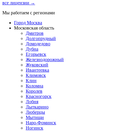
все лицензии →
Мы работаем с регионами
Город Москва
Московская область
Дмитров
Долгопрудный
Домодедово
Дубна
Егорьевск
Железнодорожный
Жуковский
Ивантеевка
Климовск
Клин
Коломна
Королев
Красногорск
Лобня
Лыткарино
Люберцы
Мытищи
Наро-Фоминск
Ногинск