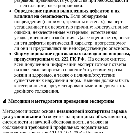
разрывов, правильность устройства при необходимости
— вентиляции, электропроводки.
Определение причин выявленных дефектов и их
влияния на безопасность.
Если обнаружены
повреждения (например, трещины в стенах), эксперт
устанавливает их вероятную причину: конструктивные
ошибки, некачественные материалы, естественная
усадка, внешние воздействия. Далее оценивается, носят
ли эти дефекты критический характер, прогрессируют
ли они и представляют ли непосредственную опасность.
Формулирование однозначных выводов по вопросам,
предусмотренным ст. 222 ГК РФ.
На основе синтеза
всей полученной информации эксперт готовит ответы
на ключевые вопросы: о наличии/отсутствии угрозы
жизни и здоровью, а также о наличии/отсутствии
существенных нарушений норм. Выводы должны быть
категоричными, аргументированными и не допускать
двойного толкования.
🔬
Методики и методология проведения экспертизы
Методологическая основа
независимой экспертизы гаража
для узаконивания
базируется на принципах объективности,
системности и научной обоснованности, а также на
соблюдении требований профильных нормативных
документов, таких как СП 13-102-2003 «Правила