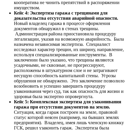
кооператива не чинить препятствий в распоряжении
имуществом.
Кейс 4: Экспертиза гаража с трещинами для
доказательства отсутствия аварийной опасности.
Новый владелец гаража в процессе оформления
документов обнаружил в стенах трещины.
Администрация района приостановила процедуру
легализации, указав на возможную аварийность. Была
назначена независимая экспертиза. Специалист
исследовал характер трещин, их ширину, направление,
используя специализированные инструменты. В
заключении было указано, что трещины являются
усадочными, не сквозные, не прогрессируют,
расположены в штукатурном слое и не затрагивают
несущую способность капитальной стены. Угрозы
обрушения не обнаружено. Это заключение позволило
возобновить и успешно завершить процедуру
узаконивания через суд, так как опасность для жизни и
здоровья была экспертно опровергнута.
Кейс 5: Комплексная экспертиза для узаконивания
гаража при отсутствии документов на землю.
Ситуация, когда гараж построен на земле, правовой
статус которой неясен (например, на бывших землях
предприятия). Владелец, имея лишь членскую книжку
ГСК, решил узаконить гараж. Экспертиза была