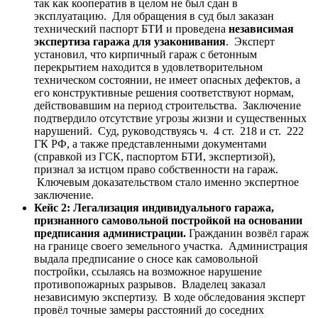
так как кооператив в целом не был сдан в
эксплуатацию. Для обращения в суд был заказан
технический паспорт БТИ и проведена
независимая
экспертиза гаража для узаконивания
. Эксперт
установил, что кирпичный гараж с бетонным
перекрытием находится в удовлетворительном
техническом состоянии, не имеет опасных дефектов, а
его конструктивные решения соответствуют нормам,
действовавшим на период строительства. Заключение
подтвердило отсутствие угрозы жизни и существенных
нарушений. Суд, руководствуясь ч. 4 ст. 218 и ст. 222
ГК РФ, а также представленными документами
(справкой из ГСК, паспортом БТИ, экспертизой),
признал за истцом право собственности на гараж.
Ключевым доказательством стало именно экспертное
заключение.
Кейс 2: Легализация индивидуального гаража,
признанного самовольной постройкой на основании
предписания администрации.
Гражданин возвёл гараж
на границе своего земельного участка. Администрация
выдала предписание о сносе как самовольной
постройки, ссылаясь на возможное нарушение
противопожарных разрывов. Владелец заказал
независимую экспертизу. В ходе обследования эксперт
провёл точные замеры расстояний до соседних