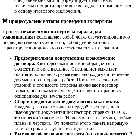
следственные связи и формулирует целостные,
логически непротиворечивые выводы, которые ложатся
в основу итогового заключения.
🚧
Процессуальные этапы проведения экспертизы
Процесс
независимой экспертизы гаража для
узаконивания
представляет собой чётко структурированную
последовательность действий, соблюдение которой
гарантирует юридическую состоятельность заключения.
Предварительная консультация и заключение
договора.
Заинтересованное лицо обращается в
экспертную организацию. Специалист выясняет
обстоятельства дела, разъясняет необходимый перечень
документов и порядок работ. После согласования
условий и стоимости стороны заключают договор
возмездного оказания услуг, что является правовым
основанием для начала работ.
Сбор и предоставление документов заказчиком.
Владелец гаража готовит и передаёт эксперту всю
имеющуюся документацию: паспорт, справку из ГСК,
технический паспорт БТИ, документы на землю, любые
планы и чертежи. От полноты этого пакета напрямую
зависят сроки и глубина исследования.
Выездное обследование объекта (натурный осмотр).
В