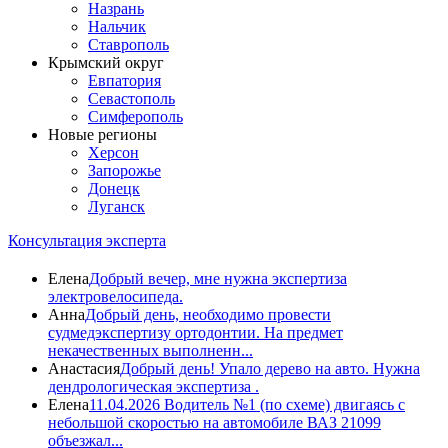
Назрань
Нальчик
Ставрополь
Крымский округ
Евпатория
Севастополь
Симферополь
Новые регионы
Херсон
Запорожье
Донецк
Луганск
Консультация эксперта
Елена
Добрый вечер, мне нужна экспертиза
электровелосипеда.
Анна
Добрый день, необходимо провести
судмедэкспертизу ортодонтии. На предмет
некачественных выполненн...
Анастасия
Добрый день! Упало дерево на авто. Нужна
дендрологическая экспертиза .
Елена
11.04.2026 Водитель №1 (по схеме) двигаясь с
небольшой скоростью на автомобиле ВАЗ 21099
объезжал...