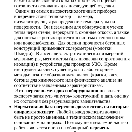
важно для выявления скрытых протечек и оценки
готовности основания для последующей отделки.
Одним из самых высокотехнологичных приборов
в
перечне
стоит тепловизор — камера,
визуализирующая распределение температуры на
поверхности. Он незаменим для обнаружения утечек
тепла через стены, перекрытия, оконные откосы, а также
для поиска скрытых протечек в системах теплого пола
или водоснабжения. Для оценки прочности бетонных
конструкций применяют склерометры (молотки
Шмидта). В арсенале электротехнических измерений —
мультиметры, мегомметры (для проверки сопротивления
изоляции) и устройства для проверки УЗО. Кроме
инструментальных, существуют и лабораторные
методы: взятие образцов материалов (краски, клея,
бетона) для химического или физического анализа на
соответствие заявленным характеристикам.
Этот
перечень методов и оборудования
позволяет
эксперту заглянуть «внутрь» конструкций и дать оценку
их состояния без разрушающего вмешательства.
Нормативная база: перечень документов, на которые
опирается эксперт.
Любой вывод эксперта должен
быть не просто мнением, а техническим заключением,
основанным на нормах. Поэтому неотъемлемой частью
работы является опора на обширный
перечень