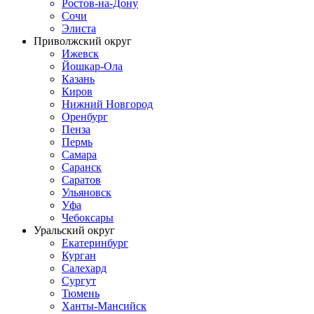
Ростов-на-Дону
Сочи
Элиста
Приволжский округ
Ижевск
Йошкар-Ола
Казань
Киров
Нижний Новгород
Оренбург
Пенза
Пермь
Самара
Саранск
Саратов
Ульяновск
Уфа
Чебоксары
Уральский округ
Екатеринбург
Курган
Салехард
Сургут
Тюмень
Ханты-Мансийск