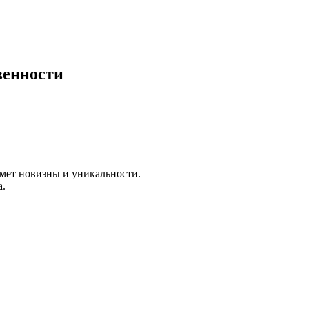
венности
мет новизны и уникальности.
а.