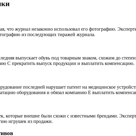
ики
дая, что журнал незаконно использовал его фотографию. Эксперт
фотографию из последующих тиражей журнала.
следняя выпускает обувь под товарным знаком, схожим до степе
анию C прекратить выпуск продукции и выплатить компенсацию.
орудование последней нарушает патент на медицинское устройст
луатацию оборудования и обязал компанию E выплатить компенс
ек, которые внешне были схожи с известными брендами. Эксперт
ртию игрушек из продажи.
тивов