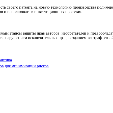
ость своего патента на новую технологию производства полимер
ов и использовать в инвестиционных проектах.
имым этапом защиты прав авторов, изобретателей и правооблада
ые с нарушением исключительных прав, созданием контрафактно
рактика
тов для минимизации рисков