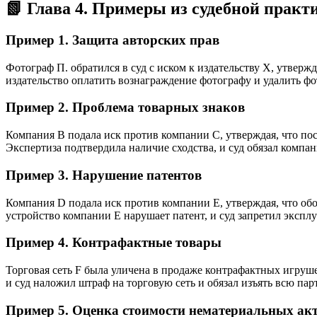
📗 Глава 4. Примеры из судебной практ
Пример 1. Защита авторских прав
Фотограф П. обратился в суд с иском к издательству X, утверж
издательство оплатить вознаграждение фотографу и удалить 
Пример 2. Проблема товарных знаков
Компания B подала иск против компании C, утверждая, что по
Экспертиза подтвердила наличие сходства, и суд обязал комп
Пример 3. Нарушение патентов
Компания D подала иск против компании E, утверждая, что об
устройство компании E нарушает патент, и суд запретил эксп
Пример 4. Контрафактные товары
Торговая сеть F была уличена в продаже контрафактных игруш
и суд наложил штраф на торговую сеть и обязал изъять всю па
Пример 5. Оценка стоимости нематериальных ак