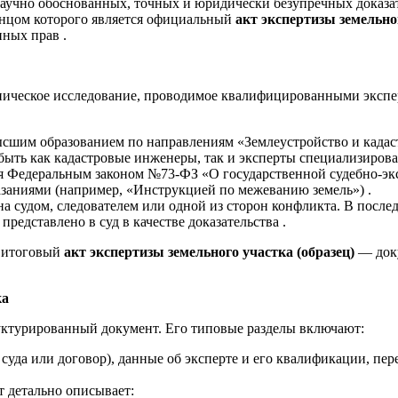
научно обоснованных, точных и юридически безупречных доказат
енцом которого является официальный
акт экспертизы земельног
нных прав .
ническое исследование, проводимое квалифицированными экспер
сшим образованием по направлениям «Землеустройство и када
 быть как кадастровые инженеры, так и эксперты специализиров
я Федеральным законом №73-ФЗ «О государственной судебно-эк
заниями (например, «Инструкцией по межеванию земель») .
 судом, следователем или одной из сторон конфликта. В послед
редставлено в суд в качестве доказательства .
я итоговый
акт экспертизы земельного участка (образец)
— доку
ка
руктурированный документ. Его типовые разделы включают:
суда или договор), данные об эксперте и его квалификации, пер
т детально описывает: