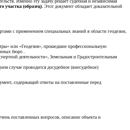
ельств. Именно эту задачу решает судебная и независимая
о участка (образец)
. Этот документ обладает доказательной
тами с применением специальных знаний в области геодезии,
стры» или «Геодезия», прошедшие профессиональную
анных бюро .
спертной деятельности», Земельным и Градостроительным
нем случае проводится досудебное (внесудебное)
мент, содержащий ответы на поставленные перед
ечень поставленных вопросов, описание объекта и