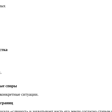
ных
стка
,
ные споры
 конкретные ситуации.
 границ
оседа «сдвинут» и захватывает часть его земли согласно стары