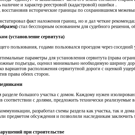
наличие и характер реестровой (кадастровой) ошибки .
, восстановив исторические границы по сохранившимся межевы
онстатировал факт наложения границ, но и дал четкие рекомен
образец)
стал бесспорным основанием для судебного решения, о
ком (установление сервитута)
щего пользования, годами пользовался проездом через соседний
тимальные параметры для установления сервитута (права ограни
можные подъезды, оценил минимально необходимую ширину доро
о вариантов расположения сервитутной дороги с оценкой ущерба
тив права обеих сторон.
следниками
м разделе большого участка с домом. Каждому нужен изолирован
 в соответствии с долями, предложить технически реализуемые 
ммуникации, разработал схемы раздела как участка, так и дома
ли предметом обсуждения и позволили наследникам заключить 
 нарушений при строительстве