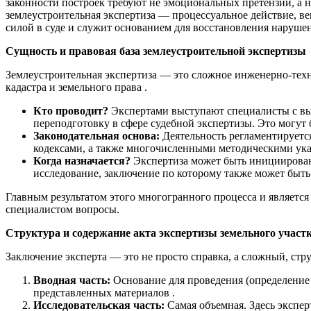
законности построек требуют не эмоциональных претензий, а 
землеустроительная экспертиза — процессуальное действие, в
силой в суде и служит основанием для восстановления наруше
Сущность и правовая база землеустроительной экспертизы
Землеустроительная экспертиза — это сложное инженерно-тех
кадастра и земельного права .
Кто проводит?
Экспертами выступают специалисты с вы
переподготовку в сфере судебной экспертизы. Это могут
Законодательная основа:
Деятельность регламентируетс
кодексами, а также многочисленными методическими ука
Когда назначается?
Экспертиза может быть инициирована
исследование, заключение по которому также может быть п
Главным результатом этого многогранного процесса и являетс
специалистом вопросы.
Структура и содержание акта экспертизы земельного участ
Заключение эксперта — это не просто справка, а сложный, ст
Вводная часть:
Основание для проведения (определение 
представленных материалов .
Исследовательская часть:
Самая объемная. Здесь экспер