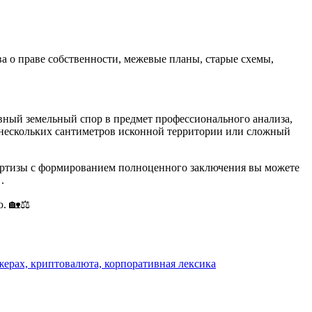
а о праве собственности, межевые планы, старые схемы,
ный земельный спор в предмет профессионального анализа,
 нескольких сантиметров исконной территории или сложный
пертизы с формированием полноценного заключения вы можете
.
. 🏡⚖️
жерах, криптовалюта, корпоративная лексика