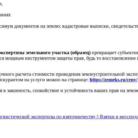
и,
аниях
симум документов на землю: кадастровые выписки, свидетельств
экспертизы земельного участка (образец)
превращает субъектив
ется мощным инструментом защиты прав, будь то восстановление
очного расчета стоимости проведения землеустроительной экс
йскурантом на услуги можно на странице:
https://zemeks.ru/ceny/
 законность, спокойствие и устойчивость ваших прав на землю
гвистической экспертизы по взяточничеству || Взятки в мессенд