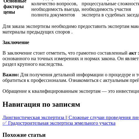
Основные
количество вопросов,
процессуальные сложност
факторы
необходимость выезда,
необходимость участия
цены
полнота документов
эксперта в судебных засед
Для заказа экспертизы необходимо предоставить экспертам мак
материалы предыдущих споров .
Заключение
В заключение стоит отметить, что грамотно составленный
акт 
основанного на точных измерениях и нормах закона. Он явля
раздел крупного наследства.
Важно:
Для получения детальной информации о процедуре и т
обратиться к профессионалам. Ознакомиться с актуальным пре
Обращение к квалифицированным экспертам — это инвестиция в
Навигация по записям
Лингвистическая экспертиза || Сложные случаи проведения лин
✅ Градостроительная экспертиза земельного участка
Похожие статьи