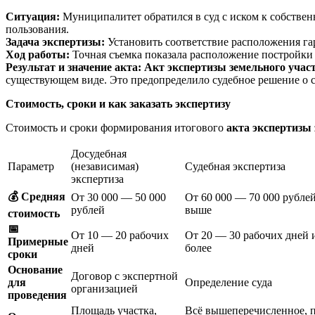
Ситуация:
Муниципалитет обратился в суд с иском к собствен
пользования.
Задача экспертизы:
Установить соответствие расположения га
Ход работы:
Точная съемка показала расположение постройки 
Результат и значение акта:
Акт экспертизы земельного участ
существующем виде. Это предопределило судебное решение о с
Стоимость, сроки и как заказать экспертизу
Стоимость и сроки формирования итогового
акта экспертизы 
Досудебная
Параметр
(независимая)
Судебная экспертиза
экспертиза
💰
Средняя
От 30 000 — 50 000
От 60 000 — 70 000 рубле
рублей
выше
стоимость
📅
От 10 — 20 рабочих
От 20 — 30 рабочих дней 
Примерные
дней
более
сроки
Основание
Договор с экспертной
для
Определение суда
организацией
проведения
Площадь участка,
Всё вышеперечисленное, 