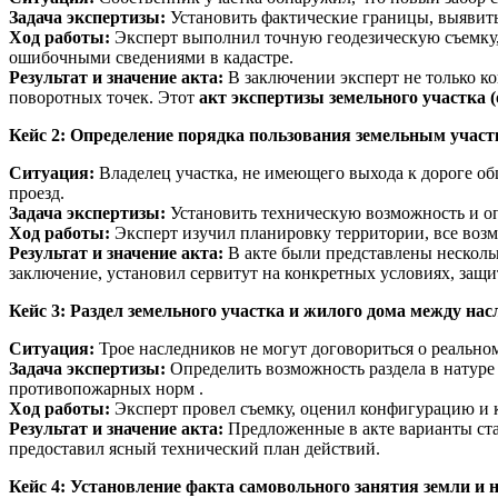
Задача экспертизы:
Установить фактические границы, выявить 
Ход работы:
Эксперт выполнил точную геодезическую съемку
ошибочными сведениями в кадастре.
Результат и значение акта:
В заключении эксперт не только к
поворотных точек. Этот
акт экспертизы земельного участка (
Кейс 2: Определение порядка пользования земельным участ
Ситуация:
Владелец участка, не имеющего выхода к дороге об
проезд.
Задача экспертизы:
Установить техническую возможность и оп
Ход работы:
Эксперт изучил планировку территории, все воз
Результат и значение акта:
В акте были представлены нескольк
заключение, установил сервитут на конкретных условиях, защи
Кейс 3: Раздел земельного участка и жилого дома между на
Ситуация:
Трое наследников не могут договориться о реально
Задача экспертизы:
Определить возможность раздела в натуре
противопожарных норм .
Ход работы:
Эксперт провел съемку, оценил конфигурацию и ко
Результат и значение акта:
Предложенные в акте варианты ста
предоставил ясный технический план действий.
Кейс 4: Установление факта самовольного занятия земли и