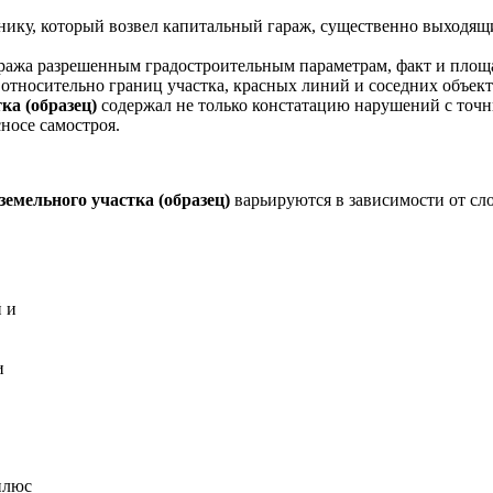
нику, который возвел капитальный гараж, существенно выходящ
ража разрешенным градостроительным параметрам, факт и площа
относительно границ участка, красных линий и соседних объект
ка (образец)
содержал не только констатацию нарушений с точн
носе самостроя.
земельного участка (образец)
варьируются в зависимости от сл
й и
и
плюс