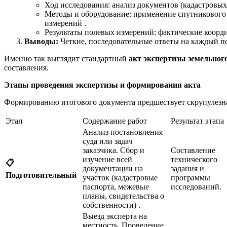
Ход исследования: анализ документов (кадастровы
Методы и оборудование: применение спутникового
измерений .
Результаты полевых измерений: фактические коорд
Выводы:
Четкие, последовательные ответы на каждый по
Именно так выглядит стандартный
акт экспертизы земельного
составления.
Этапы проведения экспертизы и формирования акта
Формированию итогового документа предшествует скрупулезная
Этап
Содержание работ
Результат этапа
Анализ постановления
суда или задач
заказчика. Сбор и
Составление
изучение всей
технического
📋
документации на
задания и
Подготовительный
участок (кадастровые
программы
паспорта, межевые
исследований.
планы, свидетельства о
собственности) .
Выезд эксперта на
местность. Проведение