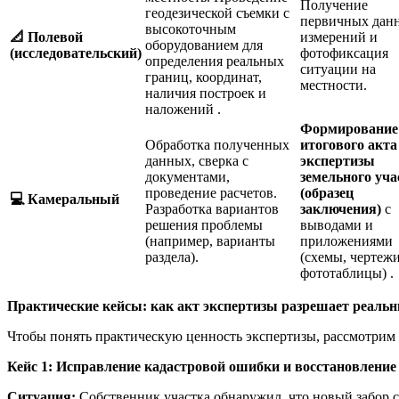
Получение
геодезической съемки с
первичных дан
высокоточным
📐
Полевой
измерений и
оборудованием для
(исследовательский)
фотофиксация
определения реальных
ситуации на
границ, координат,
местности.
наличия построек и
наложений .
Формирование
Обработка полученных
итогового акта
данных, сверка с
экспертизы
документами,
земельного уча
проведение расчетов.
(образец
💻
Камеральный
Разработка вариантов
заключения)
с
решения проблемы
выводами и
(например, варианты
приложениями
раздела).
(схемы, чертежи
фототаблицы) .
Практические кейсы: как акт экспертизы разрешает реаль
Чтобы понять практическую ценность экспертизы, рассмотрим
Кейс 1: Исправление кадастровой ошибки и восстановление
Ситуация:
Собственник участка обнаружил, что новый забор с