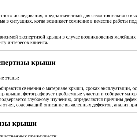
тного исследования, предназначенный для самостоятельного вы
ма в ситуациях, когда возникает сомнение в качестве работы по
ависимой экспертизой крыши в случае возникновения малейших 
ту интересов клиента.
кспертизы крыши
е этапы:
бираются сведения о материале крыши, сроках эксплуатации, о
р крыши, фотографирует проблемные участки и собирает матер
одвергается глубокому изучению, определяются причины дефект
 отчет, содержащий описание выявленных дефектов, анализ пр
тизы крыши
существенных преимуществ: