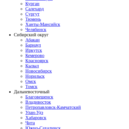
Курган
Салехард
Сургут
Тюмень
Ханты-Мансийск
Челябинск
Сибирский округ
Абакан
Барнаул
Иркутск
Кемерово
Красноярск
Кызыл
Новосибирск
Норильск
Омск
Томск
Дальневосточный
Благовещенск
Владивосток
Петропавловск-Камчатский
Улан-Удэ
Хабаровск
Чита
Южно-Сахалинск