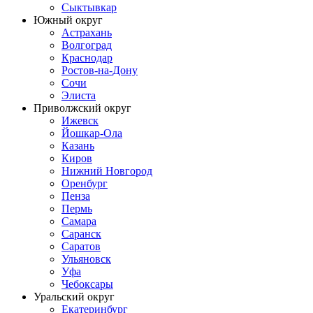
Сыктывкар
Южный округ
Астрахань
Волгоград
Краснодар
Ростов-на-Дону
Сочи
Элиста
Приволжский округ
Ижевск
Йошкар-Ола
Казань
Киров
Нижний Новгород
Оренбург
Пенза
Пермь
Самара
Саранск
Саратов
Ульяновск
Уфа
Чебоксары
Уральский округ
Екатеринбург