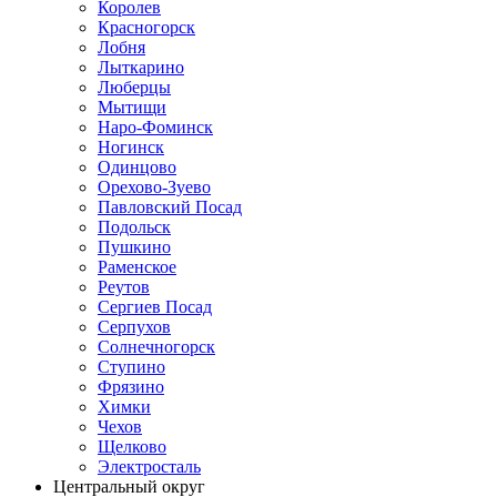
Королев
Красногорск
Лобня
Лыткарино
Люберцы
Мытищи
Наро-Фоминск
Ногинск
Одинцово
Орехово-Зуево
Павловский Посад
Подольск
Пушкино
Раменское
Реутов
Сергиев Посад
Серпухов
Солнечногорск
Ступино
Фрязино
Химки
Чехов
Щелково
Электросталь
Центральный округ