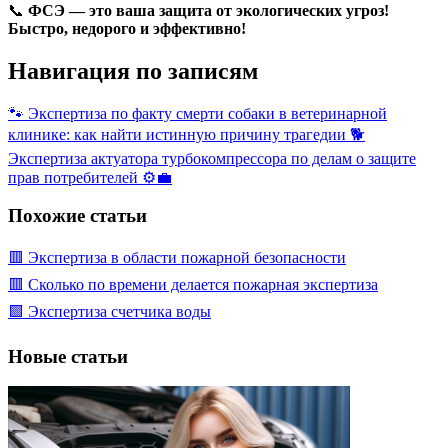
📞
ФСЭ — это ваша защита от экологических угроз!
Быстро, недорого и эффективно!
Навигация по записям
🐾 Экспертиза по факту смерти собаки в ветеринарной
клинике: как найти истинную причину трагедии 🐕
Экспертиза актуатора турбокомпрессора по делам о защите
прав потребителей ⚙️💼
Похожие статьи
🟥 Экспертиза в области пожарной безопасности
🟥 Сколько по времени делается пожарная экспертиза
🟩 Экспертиза счетчика воды
Новые статьи