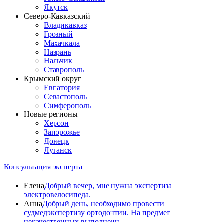
Якутск
Северо-Кавказский
Владикавказ
Грозный
Махачкала
Назрань
Нальчик
Ставрополь
Крымский округ
Евпатория
Севастополь
Симферополь
Новые регионы
Херсон
Запорожье
Донецк
Луганск
Консультация эксперта
Елена
Добрый вечер, мне нужна экспертиза
электровелосипеда.
Анна
Добрый день, необходимо провести
судмедэкспертизу ортодонтии. На предмет
некачественных выполненн...