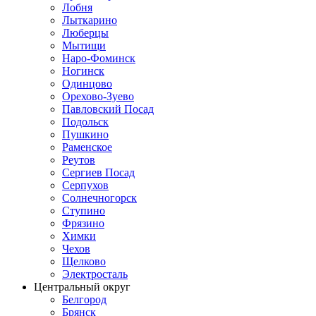
Лобня
Лыткарино
Люберцы
Мытищи
Наро-Фоминск
Ногинск
Одинцово
Орехово-Зуево
Павловский Посад
Подольск
Пушкино
Раменское
Реутов
Сергиев Посад
Серпухов
Солнечногорск
Ступино
Фрязино
Химки
Чехов
Щелково
Электросталь
Центральный округ
Белгород
Брянск