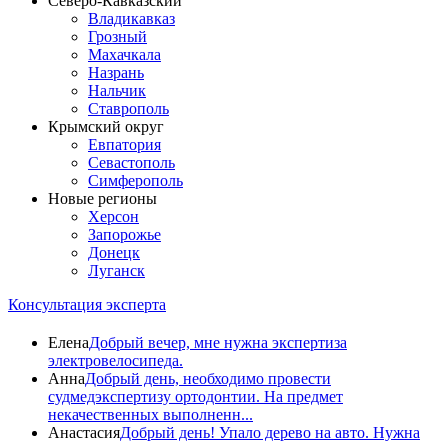
Северо-Кавказский
Владикавказ
Грозный
Махачкала
Назрань
Нальчик
Ставрополь
Крымский округ
Евпатория
Севастополь
Симферополь
Новые регионы
Херсон
Запорожье
Донецк
Луганск
Консультация эксперта
Елена
Добрый вечер, мне нужна экспертиза
электровелосипеда.
Анна
Добрый день, необходимо провести
судмедэкспертизу ортодонтии. На предмет
некачественных выполненн...
Анастасия
Добрый день! Упало дерево на авто. Нужна