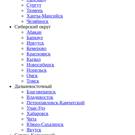
Сургут
Тюмень
Ханты-Мансийск
Челябинск
Сибирский округ
Абакан
Барнаул
Иркутск
Кемерово
Красноярск
Кызыл
Новосибирск
Норильск
Омск
Томск
Дальневосточный
Благовещенск
Владивосток
Петропавловск-Камчатский
Улан-Удэ
Хабаровск
Чита
Южно-Сахалинск
Якутск