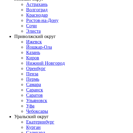
Астрахань
Волгоград
Краснодар
Ростов-на-Дону
Сочи
Элиста
Приволжский округ
Ижевск
Йошкар-Ола
Казань
Киров
Нижний Новгород
Оренбург
Пенза
Пермь
Самара
Саранск
Саратов
Ульяновск
Уфа
Чебоксары
Уральский округ
Екатеринбург
Курган
Салехард