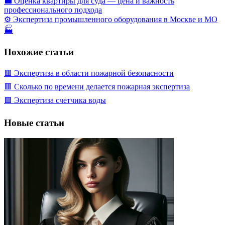
💼 Оценка квартиры для суда — цена и важность
профессионального подхода
⚙️ Экспертиза промышленного оборудования в Москве и МО
🏭
Похожие статьи
🟥 Экспертиза в области пожарной безопасности
🟥 Сколько по времени делается пожарная экспертиза
🟩 Экспертиза счетчика воды
Новые статьи