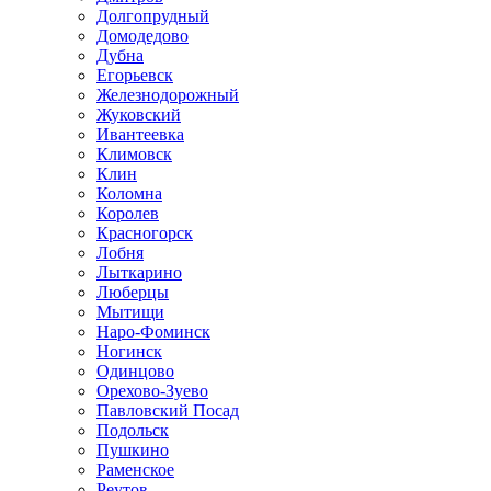
Долгопрудный
Домодедово
Дубна
Егорьевск
Железнодорожный
Жуковский
Ивантеевка
Климовск
Клин
Коломна
Королев
Красногорск
Лобня
Лыткарино
Люберцы
Мытищи
Наро-Фоминск
Ногинск
Одинцово
Орехово-Зуево
Павловский Посад
Подольск
Пушкино
Раменское
Реутов