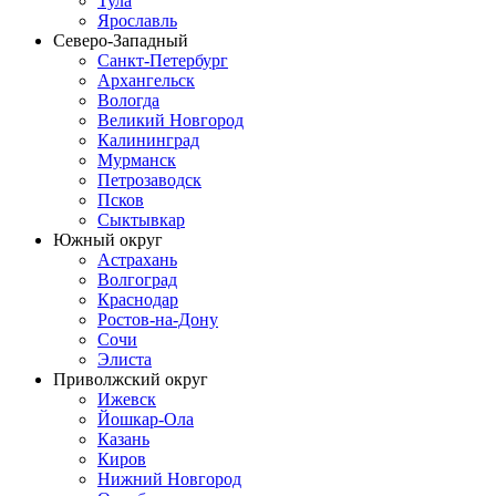
Тула
Ярославль
Северо-Западный
Санкт-Петербург
Архангельск
Вологда
Великий Новгород
Калининград
Мурманск
Петрозаводск
Псков
Сыктывкар
Южный округ
Астрахань
Волгоград
Краснодар
Ростов-на-Дону
Сочи
Элиста
Приволжский округ
Ижевск
Йошкар-Ола
Казань
Киров
Нижний Новгород