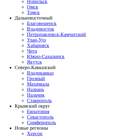
Норильск
Омск
Томск
Дальневосточный
Благовещенск
Владивосток
Петропавловск-Камчатский
Улан-Удэ
Хабаровск
Чита
Южно-Сахалинск
Якутск
Северо-Кавказский
Владикавказ
Грозный
Махачкала
Назрань
Нальчик
Ставрополь
Крымский округ
Евпатория
Севастополь
Симферополь
Новые регионы
Херсон