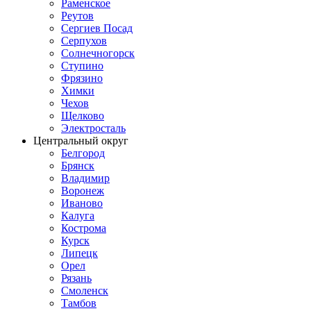
Раменское
Реутов
Сергиев Посад
Серпухов
Солнечногорск
Ступино
Фрязино
Химки
Чехов
Щелково
Электросталь
Центральный округ
Белгород
Брянск
Владимир
Воронеж
Иваново
Калуга
Кострома
Курск
Липецк
Орел
Рязань
Смоленск
Тамбов