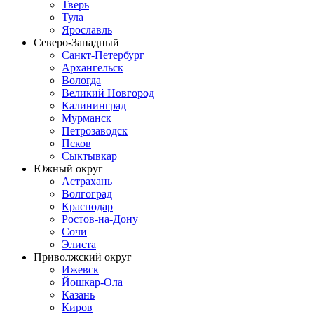
Тверь
Тула
Ярославль
Северо-Западный
Санкт-Петербург
Архангельск
Вологда
Великий Новгород
Калининград
Мурманск
Петрозаводск
Псков
Сыктывкар
Южный округ
Астрахань
Волгоград
Краснодар
Ростов-на-Дону
Сочи
Элиста
Приволжский округ
Ижевск
Йошкар-Ола
Казань
Киров