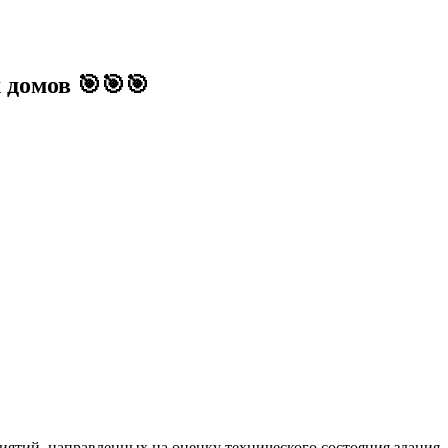
 домов 🎯🎯🎯
ятий, направленных на оценку технического состояния здания,