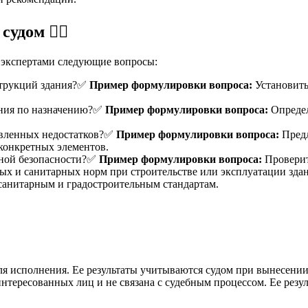
ом 🕵️‍♂️
д экспертами следующие вопросы:
нструкций здания?✅
Пример формулировки вопроса:
Установить
ания по назначению?✅
Пример формулировки вопроса:
Определ
явленных недостатков?✅
Пример формулировки вопроса:
Предл
конкретных элементов.
рной безопасности?✅
Пример формулировки вопроса:
Проверит
ных и санитарных норм при строительстве или эксплуатации зд
 санитарным и градостроительным стандартам.
 для исполнения. Ее результаты учитываются судом при вынесени
нтересованных лиц и не связана с судебным процессом. Ее резу