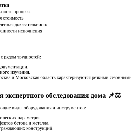
атки
ьность процесса
я стоимость
ченная доказательность
язанности исполнения
с рядом трудностей:
документации.
ного изучения.
осква и Московская область характеризуются резкими сезонным
 экспертного обследования дома 📌⚖️
ующие виды оборудования и инструментов:
ических параметров.
ектов бетона и металла.
ограждающих конструкций.