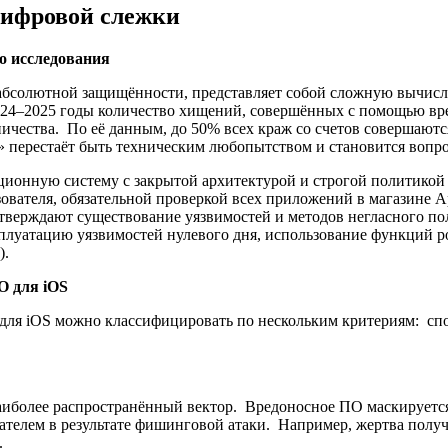
цифровой слежки
о исследования
 абсолютной защищённости, представляет собой сложную вычисл
24–2025 годы количество хищений, совершённых с помощью вре
чества. По её данным, до 50% всех краж со счетов совершаются
» перестаёт быть техническим любопытством и становится вопр
ионную систему с закрытой архитектурой и строгой политикой 
зователя, обязательной проверкой всех приложений в магазине 
тверждают существование уязвимостей и методов негласного п
плуатацию уязвимостей нулевого дня, использование функций ро
).
О для iOS
 для iOS можно классифицировать по нескольким критериям: с
иболее распространённый вектор. Вредоносное ПО маскируетс
вателем в результате фишинговой атаки. Например, жертва полу
.