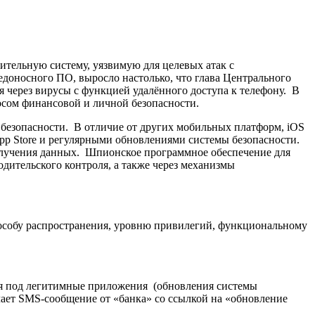
ительную систему, уязвимую для целевых атак с
доносного ПО, выросло настолько, что глава Центрального
 через вирусы с функцией удалённого доступа к телефону. В
осом финансовой и личной безопасности.
безопасности. В отличие от других мобильных платформ, iOS
App Store и регулярными обновлениями системы безопасности.
олучения данных. Шпионское программное обеспечение для
дительского контроля, а также через механизмы
пособу распространения, уровню привилегий, функциональному
я под легитимные приложения (обновления системы
чает SMS-сообщение от «банка» со ссылкой на «обновление