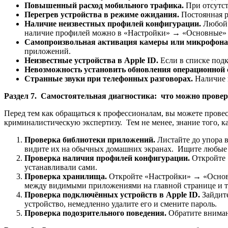
Повышенный расход мобильного трафика.
При отсутст
Перегрев устройства в режиме ожидания.
Постоянная 
Наличие неизвестных профилей конфигурации.
Любой 
наличие профилей можно в «Настройки» → «Основные» 
Самопроизвольная активация камеры или микрофона
приложений.
Неизвестные устройства в Apple ID.
Если в списке под
Невозможность установить обновления операционной
Странные звуки при телефонных разговорах.
Наличие 
Раздел 7. Самостоятельная диагностика: что можно провер
Перед тем как обращаться к профессионалам, вы можете прове
криминалистическую экспертизу. Тем не менее, знание того, к
Проверка библиотеки приложений.
Листайте до упора 
видите их на обычных домашних экранах. Ищите любые 
Проверка наличия профилей конфигурации.
Откройте 
устанавливали сами.
Проверка хранилища.
Откройте «Настройки» → «Основ
между видимыми приложениями на главной странице и тем
Проверка подключённых устройств в Apple ID.
Зайдит
устройство, немедленно удалите его и смените пароль.
Проверка подозрительного поведения.
Обратите вниман