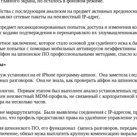
главного экрана, но осталось в фоновом режиме.
ства с последующим анализом на предмет активных вредоносны
влял сетевые пакеты на неизвестный IP-адрес.
 предмет несанкционированных попыток доступа и изменения к
с кодами подтверждения и перенаправляло их злоумышленникам
тное заключение, которое стало основой для судебного иска к б
ьные попытки с помощью мобильных антивирусов неэффективны
айфон на шпионское ПО профессиональными методами, спасло кл
ны»
уж установил на её iPhone программу-шпион. Она заметила сле
атных разговоров. Она не знала, как проверить айфон на шпионс
дологии. Первым этапом был выполнен анализ установленных п
ен неизвестный MDM-профиль, не связанный с корпоративной п
а на несколько часов.
вне маршрутизатора. Были выявлены соединения с IP-адресом,
ло, что профиль предоставлял права на удалённое управление у
 шпионского ПО, его функционал (запись разговоров, передача
ключение, обязал мужа выплатить крупную компенсацию моральн