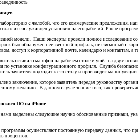
раведливость.
ивцев
лабораторию с жалобой, что его коммерческие предложения, нап
кто-то из сослуживцев установил на его рабочий iPhone програм
оследней модели. Наши эксперты провели полное исследование 
троек был обнаружен неизвестный профиль, не связанный с кор
вом, доступ к корпоративной почте, календарю и контактам, а 
витель оставил смартфон на рабочем столе и ушёл на двухчасов
вия по установке конфигурационного профиля. Служба безопасно
тель заявителя подходит к его столу и производит манипуляции 
лено заключение, которое заявитель передал руководству орган
твенному желанию. В данном случае знание того, как проверить
нского ПО на iPhone
 нами выделены следующие научно обоснованные признаки, ук
программы осуществляют постоянную передачу данных, что п
ть процентов.