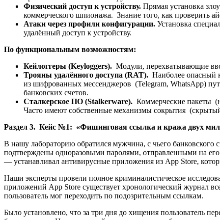
Физический доступ к устройству.
Прямая установка зло
коммерческого шпионажа. Знание того, как проверить ай
Атаки через профили конфигурации.
Установка специа
удалённый доступ к устройству.
По функциональным возможностям:
Кейлоггеры (Keyloggers).
Модули, перехватывающие вво
Трояны удалённого доступа (RAT).
Наиболее опасный к
из шифрованных мессенджеров (Telegram, WhatsApp) путё
банковских счетов.
Сталкерское ПО (Stalkerware).
Коммерческие пакеты (н
Часто имеют собственные механизмы сокрытия (скрытый 
Раздел 3. Кейс №1: «Фишинговая ссылка и кража двух ми
В нашу лабораторию обратился мужчина, с чьего банковского сч
подтверждены одноразовыми паролями, отправленными на его 
— устанавливал антивирусные приложения из App Store, которы
Наши эксперты провели полное криминалистическое исследов
приложений App Store существует хронологический журнал все
пользователь мог переходить по подозрительным ссылкам.
Было установлено, что за три дня до хищения пользователь пе