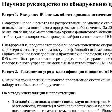
Научное руководство по обнаружению 
Раздел 1. Введение: iPhone как объект криминалистическог
Смартфон iPhone, несмотря на распространённое мнение о его
использованием шпионского программного обеспечения. За 20
банка РФ заявила о «нетерпимом» уровне финансового мошенни
этой ситуации вопрос «как проверить айфон на шпионское ПО
Платформа iOS представляет собой многокомпонентную операц
характеризуется отсутствием доступа к файловой системе поль
Однако научные исследования и практические наблюдения под
iOS может быть реализовано через профили конфигурации, экс
корпоративного управления мобильными устройствами (MDM
Раздел 2. Таксономия угроз: классификация шпионского П
С научной точки зрения, шпионское программное обеспечение
набору и стойкости к обнаружению.
По методу инсталляции и персистенции:
Эксплойты, использующие социальную инженерию.
На
безопасности, утилиты) и устанавливается самим пользо
приложения» — и сама загружает шпиона на свой iPhone