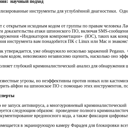
ния: научный подход
ализированные инструменты для углублённой диагностики. Одна
 с открытым исходным кодом от группы по правам человека Лабо
йти доказательства атаки шпионского ПО, включая SMS-сообщен
аружения «Индикаторов компрометации» (IOC), таких как конкр
я инструмента вам понадобится ПК с Linux или Mac и знакомст
как утверждается, уже обнаружило несколько заражений Pegasus.
ым кодом, невозможно независимо оценить, насколько оно эфф
олняет глубокий криминалистический анализ для обнаружения 
известные угрозы, но неэффективны против новых или кастом
верить айфон на шпионское ПО с помощью этих инструментов, пол
ксперты
не запуск антивируса, а многоуровневый криминалистический 
уется следующим образом: проведение полного криминалистичес
ументирование вредоносного кода, а также фиксация цифровых
омещается в экранирующую камеру Фарадея для блокировки всех