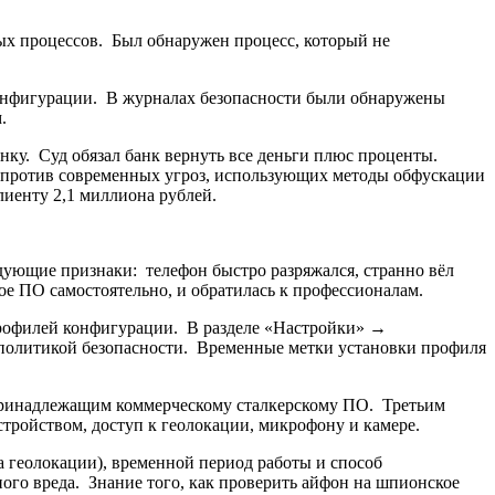
х процессов. Был обнаружен процесс, который не
онфигурации. В журналах безопасности были обнаружены
.
анку. Суд обязал банк вернуть все деньги плюс проценты.
 против современных угроз, использующих методы обфускации
иенту 2,1 миллиона рублей.
дующие признаки: телефон быстро разряжался, странно вёл
кое ПО самостоятельно, и обратилась к профессионалам.
рофилей конфигурации. В разделе «Настройки» →
олитикой безопасности. Временные метки установки профиля
 принадлежащим коммерческому сталкерскому ПО. Третьим
стройством, доступ к геолокации, микрофону и камере.
 геолокации), временной период работы и способ
ого вреда. Знание того, как проверить айфон на шпионское