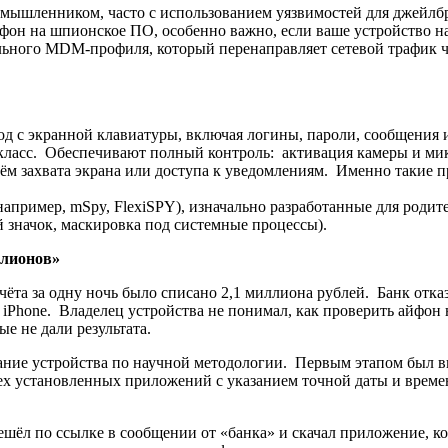
умышленником, часто с использованием уязвимостей для джейлбр
фон на шпионское ПО, особенно важно, если ваше устройство на
льного MDM-профиля, который перенаправляет сетевой трафик ч
д с экранной клавиатуры, включая логины, пароли, сообщения 
ласс. Обеспечивают полный контроль: активация камеры и мик
м захвата экрана или доступа к уведомлениям. Именно такие п
апример, mSpy, FlexiSPY), изначально разработанные для родит
значок, маскировка под системные процессы).
ллионов»
ёта за одну ночь было списано 2,1 миллиона рублей. Банк отказ
iPhone. Владелец устройства не понимал, как проверить айфон
е не дали результата.
ание устройства по научной методологии. Первым этапом был 
х установленных приложений с указанием точной даты и времен
решёл по ссылке в сообщении от «банка» и скачал приложение, 