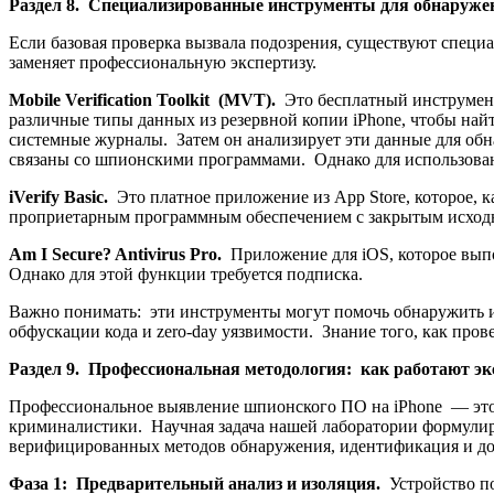
Раздел 8. Специализированные инструменты для обнаруже
Если базовая проверка вызвала подозрения, существуют специ
заменяет профессиональную экспертизу.
Mobile Verification Toolkit (MVT).
Это бесплатный инструмент
различные типы данных из резервной копии iPhone, чтобы на
системные журналы. Затем он анализирует эти данные для обн
связаны со шпионскими программами. Однако для использовани
iVerify Basic.
Это платное приложение из App Store, которое, 
проприетарным программным обеспечением с закрытым исходн
Am I Secure? Antivirus Pro.
Приложение для iOS, которое вып
Однако для этой функции требуется подписка.
Важно понимать: эти инструменты могут помочь обнаружить 
обфускации кода и zero-day уязвимости. Знание того, как про
Раздел 9. Профессиональная методология: как работают э
Профессиональное выявление шпионского ПО на iPhone — это 
криминалистики. Научная задача нашей лаборатории формулир
верифицированных методов обнаружения, идентификация и док
Фаза 1: Предварительный анализ и изоляция.
Устройство п