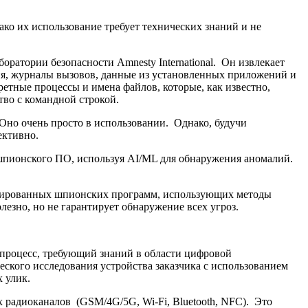
ко их использование требует технических знаний и не
ратории безопасности Amnesty International. Он извлекает
ия, журналы вызовов, данные из установленных приложений и
етные процессы и имена файлов, которые, как известно,
во с командной строкой.
 Оно очень просто в использовании. Однако, будучи
ективно.
шпионского ПО, используя AI/ML для обнаружения аномалий.
изированных шпионских программ, использующих методы
езно, но не гарантирует обнаружение всех угроз.
процесс, требующий знаний в области цифровой
кого исследования устройства заказчика с использованием
 улик.
 радиоканалов (GSM/4G/5G, Wi-Fi, Bluetooth, NFC). Это