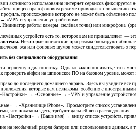
вии активного использования интернет-сервисов фиксируется н
работа процессора в фоновом режиме приводит к повышению тем
профиль, происхождение которого не может быть объяснено пол
→ «VPN и управление устройством».
.
Индикатор работы камеры (зелёная точка) или микрофона (ора
ключённых устройств есть то, которое вам не принадлежит — эт
 системы.
Некоторые шпионские программы блокируют обновлен
щелчков, эха или фоновых шумов может свидетельствовать о пер
ить без специального оборудования
сти первичную диагностику. Однако важно понимать, что самос
ак проверить айфон на шпионское ПО на базовом уровне, может 
вправо до последнего домашнего экрана. Здесь вы увидите все п
приложения, которые вам незнакомы, особенно с иностранными
«Настройки» → «Основные» → «VPN и управление устройством»
ные» → «Хранилище iPhone». Просмотрите список установлен
и, что показаны здесь, требуют дальнейшего расследования.
е в «Настройки» → [Ваше имя] → внизу список устройств, привя
ие на необычный разряд батареи или использование данных, а та