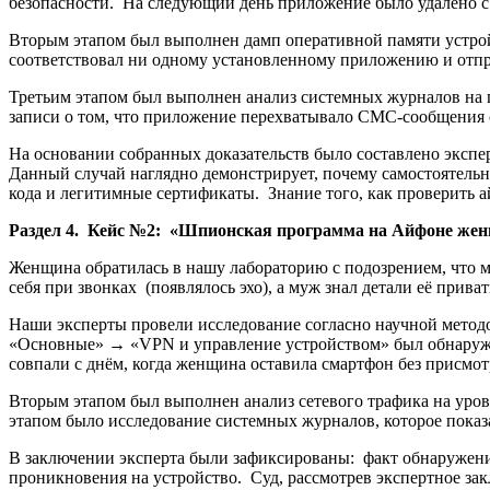
безопасности. На следующий день приложение было удалено с 
Вторым этапом был выполнен дамп оперативной памяти устрой
соответствовал ни одному установленному приложению и отпра
Третьим этапом был выполнен анализ системных журналов на
записи о том, что приложение перехватывало СМС-сообщения 
На основании собранных доказательств было составлено экспер
Данный случай наглядно демонстрирует, почему самостоятел
кода и легитимные сертификаты. Знание того, как проверить 
Раздел 4. Кейс №2: «Шпионская программа на Айфоне же
Женщина обратилась в нашу лабораторию с подозрением, что м
себя при звонках (появлялось эхо), а муж знал детали её прив
Наши эксперты провели исследование согласно научной мето
«Основные» → «VPN и управление устройством» был обнаруж
совпали с днём, когда женщина оставила смартфон без присмотр
Вторым этапом был выполнен анализ сетевого трафика на уро
этапом было исследование системных журналов, которое показа
В заключении эксперта были зафиксированы: факт обнаружения
проникновения на устройство. Суд, рассмотрев экспертное за