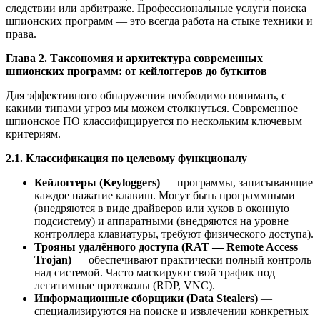
следствии или арбитраже. Профессиональные услуги поиска
шпионских программ — это всегда работа на стыке техники и
права.
Глава 2. Таксономия и архитектура современных
шпионских программ: от кейлоггеров до буткитов
Для эффективного обнаружения необходимо понимать, с
какими типами угроз мы можем столкнуться. Современное
шпионское ПО классифицируется по нескольким ключевым
критериям.
2.1. Классификация по целевому функционалу
Кейлоггеры (Keyloggers)
— программы, записывающие
каждое нажатие клавиш. Могут быть программными
(внедряются в виде драйверов или хуков в оконную
подсистему) и аппаратными (внедряются на уровне
контроллера клавиатуры, требуют физического доступа).
Трояны удалённого доступа (RAT — Remote Access
Trojan)
— обеспечивают практически полный контроль
над системой. Часто маскируют свой трафик под
легитимные протоколы (RDP, VNC).
Информационные сборщики (Data Stealers)
—
специализируются на поиске и извлечении конкретных