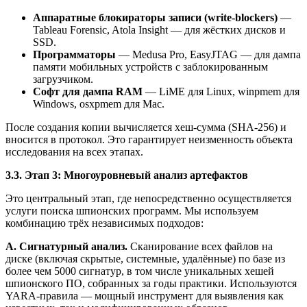
Аппаратные блокираторы записи (write-blockers)
—
Tableau Forensic, Atola Insight — для жёстких дисков и
SSD.
Программаторы
— Medusa Pro, EasyJTAG — для дампа
памяти мобильных устройств с заблокированным
загрузчиком.
Софт для дампа RAM
— LiME для Linux, winpmem для
Windows, osxpmem для Mac.
После создания копии вычисляется хеш-сумма (SHA-256) и
вносится в протокол. Это гарантирует неизменность объекта
исследования на всех этапах.
3.3. Этап 3: Многоуровневый анализ артефактов
Это центральный этап, где непосредственно осуществляется
услуги поиска шпионских программ. Мы используем
комбинацию трёх независимых подходов:
А. Сигнатурный анализ.
Сканирование всех файлов на
диске (включая скрытые, системные, удалённые) по базе из
более чем 5000 сигнатур, в том числе уникальных хешей
шпионского ПО, собранных за годы практики. Используются
YARA-правила — мощный инструмент для выявления как