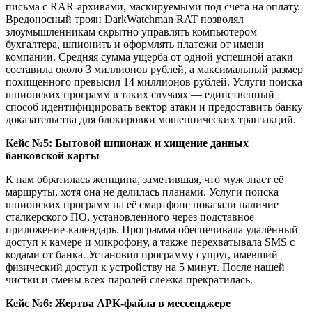
письма с RAR-архивами, маскируемыми под счета на оплату.
Вредоносный троян DarkWatchman RAT позволял
злоумышленникам скрытно управлять компьютером
бухгалтера, шпионить и оформлять платежи от имени
компании. Средняя сумма ущерба от одной успешной атаки
составила около 3 миллионов рублей, а максимальный размер
похищенного превысил 14 миллионов рублей. Услуги поиска
шпионских программ в таких случаях — единственный
способ идентифицировать вектор атаки и предоставить банку
доказательства для блокировки мошеннических транзакций.
Кейс №5: Бытовой шпионаж и хищение данных
банковской карты
К нам обратилась женщина, заметившая, что муж знает её
маршруты, хотя она не делилась планами. Услуги поиска
шпионских программ на её смартфоне показали наличие
сталкерского ПО, установленного через подставное
приложение-календарь. Программа обеспечивала удалённый
доступ к камере и микрофону, а также перехватывала SMS с
кодами от банка. Установил программу супруг, имевший
физический доступ к устройству на 5 минут. После нашей
чистки и смены всех паролей слежка прекратилась.
Кейс №6: Жертва APK-файла в мессенджере