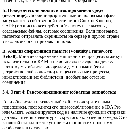
известных, так и модифицированных образцов.
Б. Поведенческий анализ в изолированной среде
(песочнице).
Любой подозрительный исполняемый файл
запускается в собственной песочнице (Cuckoo Sandbox,
CAPE) с записью всех действий: системные вызовы,
создаваемые файлы, сетевые соединения. Если программа
пытается отправлять скриншоты на сервер в другой стране —
это однозначный признак шпиона.
В. Анализ оперативной памяти (Volatility Framework,
Rekall).
Многие современные шпионские программы живут
исключительно в RAM и не оставляют следов на диске.
Поэтому мы обязательно делаем дамп памяти (если
устройство ещё включено) и ищем скрытые процессы,
инжектированные библиотеки, необычные сетевые
соединения.
3.4. Этап 4: Реверс-инжиниринг (обратная разработка)
Если обнаружен неизвестный файл с подозрительным
поведением, проводится его дизассемблирование в IDA Pro
или Ghidra. Анализируется код на наличие функций отправки
данных, чтения клавиатуры, скрытого включения камеры. Это
«золотой стандарт» услуг поиска шпионских программ в
особо сложных случаях.