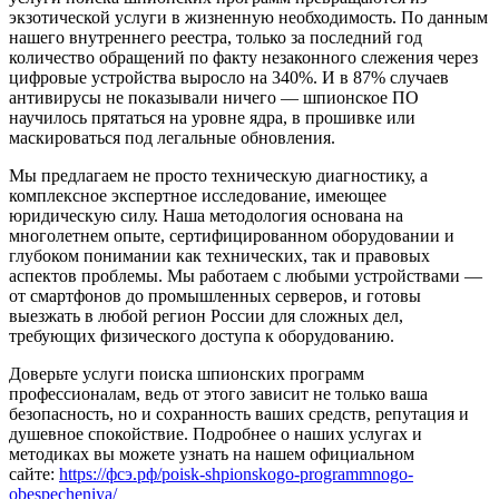
экзотической услуги в жизненную необходимость. По данным
нашего внутреннего реестра, только за последний год
количество обращений по факту незаконного слежения через
цифровые устройства выросло на 340%. И в 87% случаев
антивирусы не показывали ничего — шпионское ПО
научилось прятаться на уровне ядра, в прошивке или
маскироваться под легальные обновления.
Мы предлагаем не просто техническую диагностику, а
комплексное экспертное исследование, имеющее
юридическую силу. Наша методология основана на
многолетнем опыте, сертифицированном оборудовании и
глубоком понимании как технических, так и правовых
аспектов проблемы. Мы работаем с любыми устройствами —
от смартфонов до промышленных серверов, и готовы
выезжать в любой регион России для сложных дел,
требующих физического доступа к оборудованию.
Доверьте услуги поиска шпионских программ
профессионалам, ведь от этого зависит не только ваша
безопасность, но и сохранность ваших средств, репутация и
душевное спокойствие. Подробнее о наших услугах и
методиках вы можете узнать на нашем официальном
сайте:
https://фсэ.рф/poisk-shpionskogo-programmnogo-
obespecheniya/