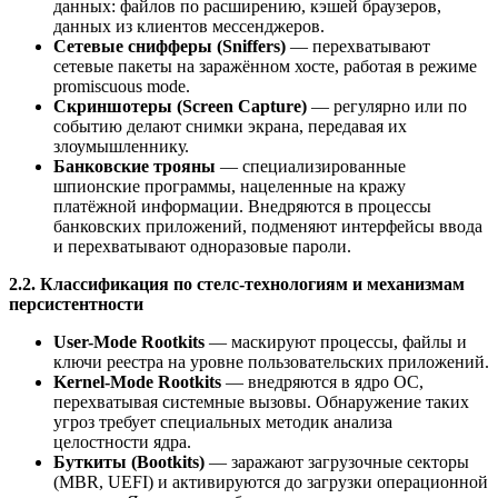
данных: файлов по расширению, кэшей браузеров,
данных из клиентов мессенджеров.
Сетевые снифферы (Sniffers)
— перехватывают
сетевые пакеты на заражённом хосте, работая в режиме
promiscuous mode.
Скриншотеры (Screen Capture)
— регулярно или по
событию делают снимки экрана, передавая их
злоумышленнику.
Банковские трояны
— специализированные
шпионские программы, нацеленные на кражу
платёжной информации. Внедряются в процессы
банковских приложений, подменяют интерфейсы ввода
и перехватывают одноразовые пароли.
2.2. Классификация по стелс-технологиям и механизмам
персистентности
User-Mode Rootkits
— маскируют процессы, файлы и
ключи реестра на уровне пользовательских приложений.
Kernel-Mode Rootkits
— внедряются в ядро ОС,
перехватывая системные вызовы. Обнаружение таких
угроз требует специальных методик анализа
целостности ядра.
Буткиты (Bootkits)
— заражают загрузочные секторы
(MBR, UEFI) и активируются до загрузки операционной