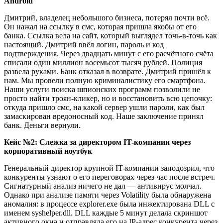
Android
Дмитрий, владелец небольшого бизнеса, потерял почти всё.
Он нажал на ссылку в смс, которая пришла якобы от его
банка. Ссылка вела на сайт, который выглядел точь-в-точь как
настоящий. Дмитрий ввёл логин, пароль и код
подтверждения. Через двадцать минут с его расчётного счёта
списали один миллион восемьсот тысяч рублей. Полиция
развела руками. Банк отказал в возврате. Дмитрий пришёл к
нам. Мы провели полную криминалистику его смартфона.
Наши услуги поиска шпионских программ позволили не
просто найти троян-кликер, но и восстановить всю цепочку:
откуда пришло смс, на какой сервер ушли пароли, как был
замаскирован вредоносный код. Наше заключение принял
банк. Деньги вернули.
Кейс №2: Слежка за директором IT-компании через
корпоративный ноутбук
Генеральный директор крупной IT-компании заподозрил, что
конкуренты узнают о его переговорах через час после встреч.
Сигнатурный анализ ничего не дал — антивирус молчал.
Однако при анализе памяти через Volatility была обнаружена
аномалия: в процессе explorer.exe была инжектирована DLL с
именем syshelper.dll. DLL каждые 5 минут делала скриншот
активного окна и отправляла его на IP-адрес конкурента через