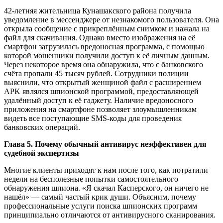
42-летняя жительница Кунашакского района получила
уведомление в мессенджере от незнакомого пользователя. Она
открыла сообщение с прикреплённым снимком и нажала на
файл для скачивания. Однако вместо изображения на её
смартфон загрузилась вредоносная программа, с помощью
которой мошенники получили доступ к её личным данным.
Через некоторое время она обнаружила, что с банковского
счёта пропали 45 тысяч рублей. Сотрудники полиции
выяснили, что открытый женщиной файл с расширением
APK являлся шпионской программой, предоставляющей
удалённый доступ к её гаджету. Наличие вредоносного
приложения на смартфоне позволяет злоумышленникам
видеть все поступающие SMS-коды для проведения
банковских операций.
Глава 5. Почему обычный антивирус неэффективен для
судебной экспертизы
Многие клиенты приходят к нам после того, как потратили
недели на бесполезные попытки самостоятельного
обнаружения шпиона. «Я скачал Касперского, он ничего не
нашёл» — самый частый крик души. Объясним, почему
профессиональные услуги поиска шпионских программ
принципиально отличаются от антивирусного сканирования.