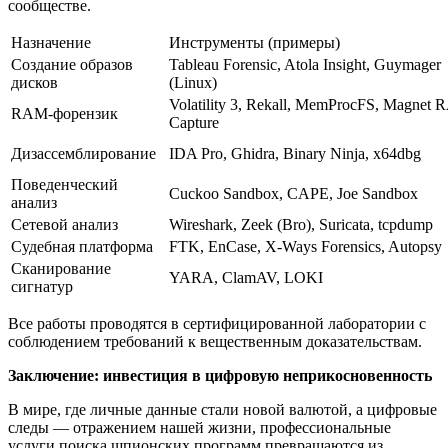
сообществе.
Назначение
Инструменты (примеры)
Создание образов
Tableau Forensic, Atola Insight, Guymager
дисков
(Linux)
Volatility 3, Rekall, MemProcFS, Magnet
RAM-форензик
Capture
Дизассемблирование
IDA Pro, Ghidra, Binary Ninja, x64dbg
Поведенческий
Cuckoo Sandbox, CAPE, Joe Sandbox
анализ
Сетевой анализ
Wireshark, Zeek (Bro), Suricata, tcpdump
Судебная платформа
FTK, EnCase, X-Ways Forensics, Autopsy
Сканирование
YARA, ClamAV, LOKI
сигнатур
Все работы проводятся в сертифицированной лаборатории с
соблюдением требований к вещественным доказательствам.
Заключение: инвестиция в цифровую неприкосновенность
В мире, где личные данные стали новой валютой, а цифровые
следы — отражением нашей жизни, профессиональные
услуги поиска шпионских программ превращаются из