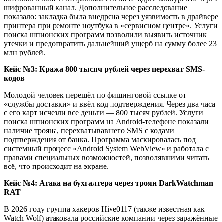
шифрованный канал. Дополнительное расследование
показало: закладка была внедрена через уязвимость в драйвере
принтера при ремонте ноутбука в «сервисном центре». Услуги
поиска шпионских программ позволили выявить источник
утечки и предотвратить дальнейший ущерб на сумму более 23
млн рублей.
Кейс №3: Кража 800 тысяч рублей через перехват SMS-
кодов
Молодой человек перешёл по фишинговой ссылке от
«службы доставки» и ввёл код подтверждения. Через два часа
с его карт исчезли все деньги — 800 тысяч рублей. Услуги
поиска шпионских программ на Android-телефоне показали
наличие трояна, перехватывавшего SMS с кодами
подтверждения от банка. Программа маскировалась под
системный процесс «Android System WebView» и работала с
правами специальных возможностей, позволявшими читать
всё, что происходит на экране.
Кейс №4: Атака на бухгалтера через троян DarkWatchman
RAT
В 2026 году группа хакеров Hive0117 (также известная как
Watch Wolf) атаковала российские компании через заражённые