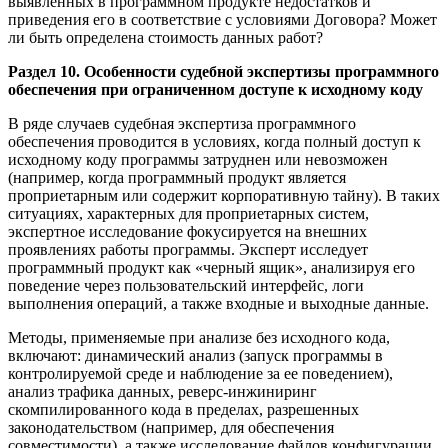
выявленных в программном продукте недостатков и
приведения его в соответствие с условиями Договора? Может
ли быть определена стоимость данных работ?
Раздел 10. Особенности судебной экспертизы программного
обеспечения при ограниченном доступе к исходному коду
В ряде случаев судебная экспертиза программного
обеспечения проводится в условиях, когда полный доступ к
исходному коду программы затруднен или невозможен
(например, когда программный продукт является
проприетарным или содержит корпоративную тайну). В таких
ситуациях, характерных для проприетарных систем,
экспертное исследование фокусируется на внешних
проявлениях работы программы. Эксперт исследует
программный продукт как «черный ящик», анализируя его
поведение через пользовательский интерфейс, логи
выполнения операций, а также входные и выходные данные.
Методы, применяемые при анализе без исходного кода,
включают: динамический анализ (запуск программы в
контролируемой среде и наблюдение за ее поведением),
анализ трафика данных, реверс-инжиниринг
скомпилированного кода в пределах, разрешенных
законодательством (например, для обеспечения
совместимости), а также исследование файлов конфигурации