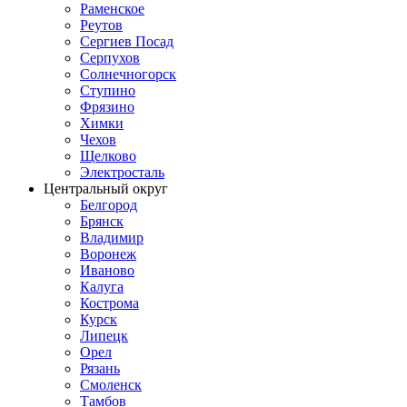
Раменское
Реутов
Сергиев Посад
Серпухов
Солнечногорск
Ступино
Фрязино
Химки
Чехов
Щелково
Электросталь
Центральный округ
Белгород
Брянск
Владимир
Воронеж
Иваново
Калуга
Кострома
Курск
Липецк
Орел
Рязань
Смоленск
Тамбов