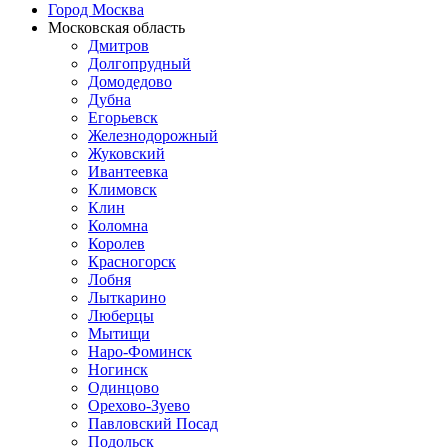
Город Москва
Московская область
Дмитров
Долгопрудный
Домодедово
Дубна
Егорьевск
Железнодорожный
Жуковский
Ивантеевка
Климовск
Клин
Коломна
Королев
Красногорск
Лобня
Лыткарино
Люберцы
Мытищи
Наро-Фоминск
Ногинск
Одинцово
Орехово-Зуево
Павловский Посад
Подольск