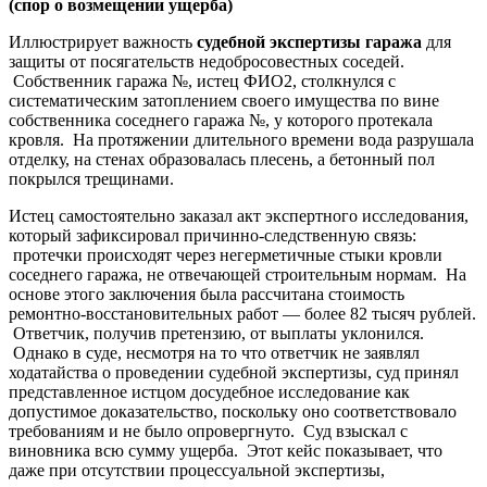
(спор о возмещении ущерба)
Иллюстрирует важность
судебной экспертизы гаража
для
защиты от посягательств недобросовестных соседей.
Собственник гаража №, истец ФИО2, столкнулся с
систематическим затоплением своего имущества по вине
собственника соседнего гаража №, у которого протекала
кровля. На протяжении длительного времени вода разрушала
отделку, на стенах образовалась плесень, а бетонный пол
покрылся трещинами.
Истец самостоятельно заказал акт экспертного исследования,
который зафиксировал причинно-следственную связь:
протечки происходят через негерметичные стыки кровли
соседнего гаража, не отвечающей строительным нормам. На
основе этого заключения была рассчитана стоимость
ремонтно-восстановительных работ — более 82 тысяч рублей.
Ответчик, получив претензию, от выплаты уклонился.
Однако в суде, несмотря на то что ответчик не заявлял
ходатайства о проведении судебной экспертизы, суд принял
представленное истцом досудебное исследование как
допустимое доказательство, поскольку оно соответствовало
требованиям и не было опровергнуто. Суд взыскал с
виновника всю сумму ущерба. Этот кейс показывает, что
даже при отсутствии процессуальной экспертизы,