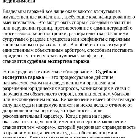
недвижимости
Владельцы гаражей всё чаще оказываются втянутыми в
имущественные конфликты, требующие квалифицированного
вмешательства. Это могут быть споры с соседями о залитии
или нарушении границ, противостояние с администрацией о
сносе самовольной постройки, разбирательства с бывшими
супругами о разделе имущества или конфликты с гаражным
кооперативом о правах на пай. В любой из этих ситуаций
единственным объективным арбитром, способным поставить
юридическую точку в затянувшемся конфликте,
становится
судебная экспертиза гаража
.
Это не рядовое техническое обследование.
Судебная
экспертиза гаража
— это процессуальное действие,
назначаемое судом или следственными органами для
разрешения юридических вопросов, возникающих в связи с
нарушением обязательств сторон, возникновением убытков
или несоблюдением норм. Её заключение имеет обязательную
силу для суда и напрямую влияет на исход дела, в отличие от
добровольной экспертизы, которая носит лишь
рекомендательный характер. Когда права на гараж
оказываются под угрозой, именно экспертное заключение
становится тем «якорем», который удерживает справедливость
в правовом поле, а решения суда — обоснованными и