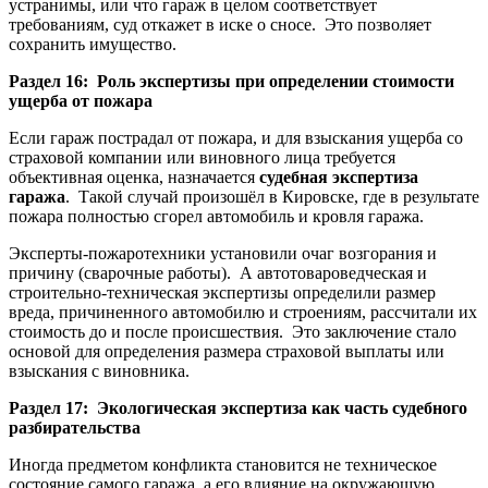
устранимы, или что гараж в целом соответствует
требованиям, суд откажет в иске о сносе. Это позволяет
сохранить имущество.
Раздел 16: Роль экспертизы при определении стоимости
ущерба от пожара
Если гараж пострадал от пожара, и для взыскания ущерба со
страховой компании или виновного лица требуется
объективная оценка, назначается
судебная экспертиза
гаража
. Такой случай произошёл в Кировске, где в результате
пожара полностью сгорел автомобиль и кровля гаража.
Эксперты-пожаротехники установили очаг возгорания и
причину (сварочные работы). А автотовароведческая и
строительно-техническая экспертизы определили размер
вреда, причиненного автомобилю и строениям, рассчитали их
стоимость до и после происшествия. Это заключение стало
основой для определения размера страховой выплаты или
взыскания с виновника.
Раздел 17: Экологическая экспертиза как часть судебного
разбирательства
Иногда предметом конфликта становится не техническое
состояние самого гаража, а его влияние на окружающую