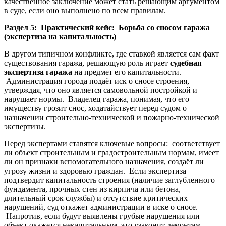
качественное заключение может стать решающим аргументом
в суде, если оно выполнено по всем правилам.
Раздел 5: Практический кейс: Борьба со сносом гаража
(экспертиза на капитальность)
В другом типичном конфликте, где ставкой является сам факт
существования гаража, решающую роль играет
судебная
экспертиза гаража
на предмет его капитальности.
Администрация города подаёт иск о сносе строения,
утверждая, что оно является самовольной постройкой и
нарушает нормы. Владелец гаража, понимая, что его
имуществу грозит снос, ходатайствует перед судом о
назначении строительно-технической и пожарно-технической
экспертизы.
Перед экспертами ставятся ключевые вопросы: соответствует
ли объект строительным и градостроительным нормам, имеет
ли он признаки вспомогательного назначения, создаёт ли
угрозу жизни и здоровью граждан. Если экспертиза
подтвердит капитальность строения (наличие заглубленного
фундамента, прочных стен из кирпича или бетона,
длительный срок службы) и отсутствие критических
нарушений, суд откажет администрации в иске о сносе.
Напротив, если будут выявлены грубые нарушения или
объект окажется некапитальным, это узаконит демонтаж.