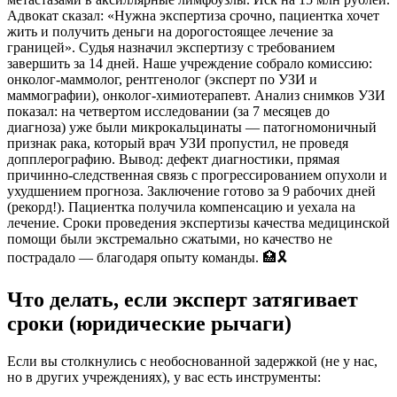
Адвокат сказал: «Нужна экспертиза срочно, пациентка хочет
жить и получить деньги на дорогостоящее лечение за
границей». Судья назначил экспертизу с требованием
завершить за 14 дней. Наше учреждение собрало комиссию:
онколог-маммолог, рентгенолог (эксперт по УЗИ и
маммографии), онколог-химиотерапевт. Анализ снимков УЗИ
показал: на четвертом исследовании (за 7 месяцев до
диагноза) уже были микрокальцинаты — патогномоничный
признак рака, который врач УЗИ пропустил, не проведя
допплерографию. Вывод: дефект диагностики, прямая
причинно-следственная связь с прогрессированием опухоли и
ухудшением прогноза. Заключение готово за 9 рабочих дней
(рекорд!). Пациентка получила компенсацию и уехала на
лечение. Сроки проведения экспертизы качества медицинской
помощи были экстремально сжатыми, но качество не
пострадало — благодаря опыту команды. 🏥🎗️
Что делать, если эксперт затягивает
сроки (юридические рычаги)
Если вы столкнулись с необоснованной задержкой (не у нас,
но в других учреждениях), у вас есть инструменты: