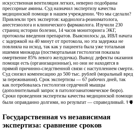
искусственная вентиляция легких, неверно подобраны
прессорные амины. Суд назначил экспертизу качества
медицинской помощи в нашем учреждении. Что мы сделали?
Привлекли трех экспертов: кардиолога-реаниматолога,
анестезиолога и клинического фармаколога. Изучили 230
страниц истории болезни, 14 часов мониторинга ЭКГ,
протоколы введения препаратов. Выяснилось: да, ИВЛ начата
с задержкой на 40 минут от протокола, но эта задержка не
повлияла на исход, так как у пациента была уже тотальная
ишемия миокарда (постмортальная гистология показала
омертвение 85% левого желудочка). Вывод: дефекты оказания
помощи есть (организационные), но они не находятся в
прямой причинно-следственной связи с наступлением смерти.
Суд снизил компенсацию до 500 тыс. рублей (моральный вред
за переживания). Срок экспертизы — 67 рабочих дней, так
как потребовалась гистология сердечной мышцы
(дополнительный запрос в патологоанатомическое бюро).
Сроки проведения экспертизы качества медицинской помощи
были оправданно долгими, но результат — справедливый. ⚕️🫀
Государственная vs независимая
экспертиза: сравнение сроков