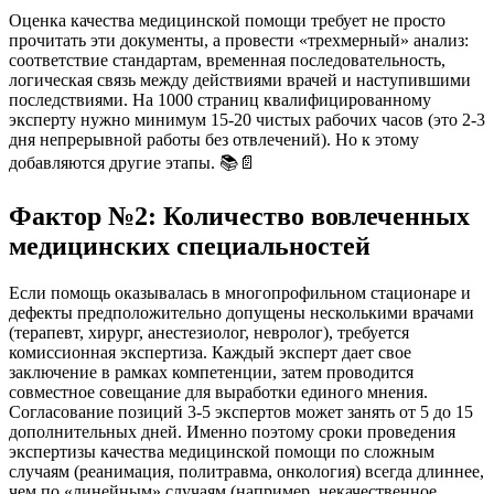
Оценка качества медицинской помощи требует не просто
прочитать эти документы, а провести «трехмерный» анализ:
соответствие стандартам, временная последовательность,
логическая связь между действиями врачей и наступившими
последствиями. На 1000 страниц квалифицированному
эксперту нужно минимум 15-20 чистых рабочих часов (это 2-3
дня непрерывной работы без отвлечений). Но к этому
добавляются другие этапы. 📚📄
Фактор №2: Количество вовлеченных
медицинских специальностей
Если помощь оказывалась в многопрофильном стационаре и
дефекты предположительно допущены несколькими врачами
(терапевт, хирург, анестезиолог, невролог), требуется
комиссионная экспертиза. Каждый эксперт дает свое
заключение в рамках компетенции, затем проводится
совместное совещание для выработки единого мнения.
Согласование позиций 3-5 экспертов может занять от 5 до 15
дополнительных дней. Именно поэтому сроки проведения
экспертизы качества медицинской помощи по сложным
случаям (реанимация, политравма, онкология) всегда длиннее,
чем по «линейным» случаям (например, некачественное