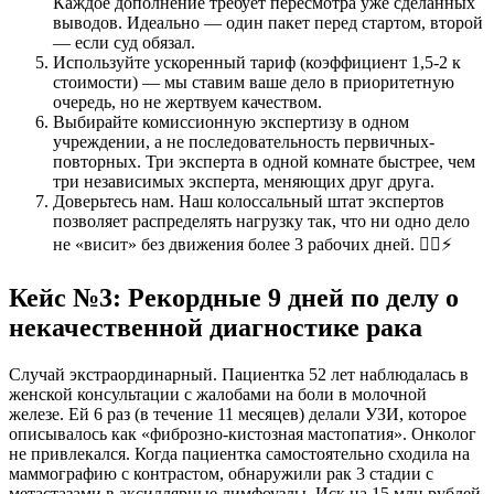
Каждое дополнение требует пересмотра уже сделанных
выводов. Идеально — один пакет перед стартом, второй
— если суд обязал.
Используйте ускоренный тариф (коэффициент 1,5-2 к
стоимости) — мы ставим ваше дело в приоритетную
очередь, но не жертвуем качеством.
Выбирайте комиссионную экспертизу в одном
учреждении, а не последовательность первичных-
повторных. Три эксперта в одной комнате быстрее, чем
три независимых эксперта, меняющих друг друга.
Доверьтесь нам. Наш колоссальный штат экспертов
позволяет распределять нагрузку так, что ни одно дело
не «висит» без движения более 3 рабочих дней. 🏃‍♂️⚡
Кейс №3: Рекордные 9 дней по делу о
некачественной диагностике рака
Случай экстраординарный. Пациентка 52 лет наблюдалась в
женской консультации с жалобами на боли в молочной
железе. Ей 6 раз (в течение 11 месяцев) делали УЗИ, которое
описывалось как «фиброзно-кистозная мастопатия». Онколог
не привлекался. Когда пациентка самостоятельно сходила на
маммографию с контрастом, обнаружили рак 3 стадии с
метастазами в аксиллярные лимфоузлы. Иск на 15 млн рублей.