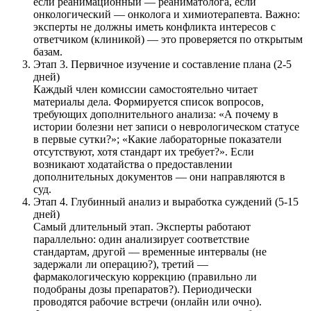
если реанимационный — реаниматолога, если
онкологический — онколога и химиотерапевта. Важно:
эксперты не должны иметь конфликта интересов с
ответчиком (клиникой) — это проверяется по открытым
базам.
Этап 3. Первичное изучение и составление плана (2-5
дней)
Каждый член комиссии самостоятельно читает
материалы дела. Формируется список вопросов,
требующих дополнительного анализа: «А почему в
истории болезни нет записи о неврологическом статусе
в первые сутки?»; «Какие лабораторные показатели
отсутствуют, хотя стандарт их требует?». Если
возникают ходатайства о предоставлении
дополнительных документов — они направляются в
суд.
Этап 4. Глубинный анализ и выработка суждений (5-15
дней)
Самый длительный этап. Эксперты работают
параллельно: один анализирует соответствие
стандартам, другой — временные интервалы (не
задержали ли операцию?), третий —
фармакологическую коррекцию (правильно ли
подобраны дозы препаратов?). Периодически
проводятся рабочие встречи (онлайн или очно).