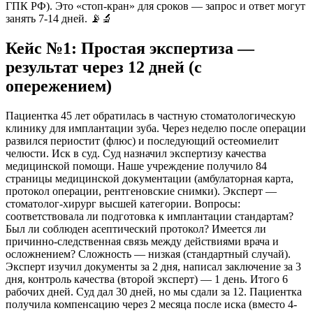
ГПК РФ). Это «стоп-кран» для сроков — запрос и ответ могут
занять 7-14 дней. 📡🔬
Кейс №1: Простая экспертиза —
результат через 12 дней (с
опережением)
Пациентка 45 лет обратилась в частную стоматологическую
клинику для имплантации зуба. Через неделю после операции
развился периостит (флюс) и последующий остеомиелит
челюсти. Иск в суд. Суд назначил экспертизу качества
медицинской помощи. Наше учреждение получило 84
страницы медицинской документации (амбулаторная карта,
протокол операции, рентгеновские снимки). Эксперт —
стоматолог-хирург высшей категории. Вопросы:
соответствовала ли подготовка к имплантации стандартам?
Был ли соблюден асептический протокол? Имеется ли
причинно-следственная связь между действиями врача и
осложнением? Сложность — низкая (стандартный случай).
Эксперт изучил документы за 2 дня, написал заключение за 3
дня, контроль качества (второй эксперт) — 1 день. Итого 6
рабочих дней. Суд дал 30 дней, но мы сдали за 12. Пациентка
получила компенсацию через 2 месяца после иска (вместо 4-