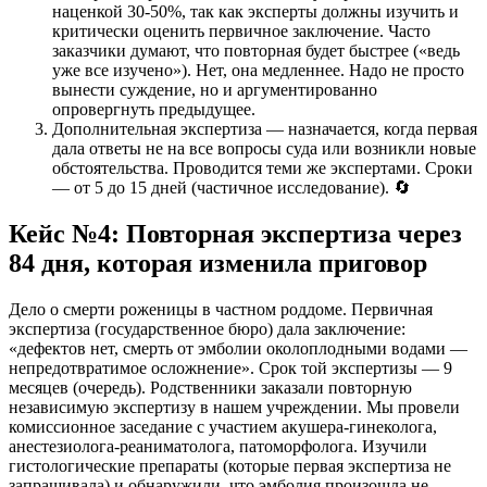
наценкой 30-50%, так как эксперты должны изучить и
критически оценить первичное заключение. Часто
заказчики думают, что повторная будет быстрее («ведь
уже все изучено»). Нет, она медленнее. Надо не просто
вынести суждение, но и аргументированно
опровергнуть предыдущее.
Дополнительная экспертиза — назначается, когда первая
дала ответы не на все вопросы суда или возникли новые
обстоятельства. Проводится теми же экспертами. Сроки
— от 5 до 15 дней (частичное исследование). 🔄
Кейс №4: Повторная экспертиза через
84 дня, которая изменила приговор
Дело о смерти роженицы в частном роддоме. Первичная
экспертиза (государственное бюро) дала заключение:
«дефектов нет, смерть от эмболии околоплодными водами —
непредотвратимое осложнение». Срок той экспертизы — 9
месяцев (очередь). Родственники заказали повторную
независимую экспертизу в нашем учреждении. Мы провели
комиссионное заседание с участием акушера-гинеколога,
анестезиолога-реаниматолога, патоморфолога. Изучили
гистологические препараты (которые первая экспертиза не
запрашивала) и обнаружили, что эмболия произошла не