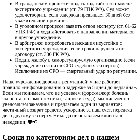
В гражданском процессе: подать ходатайство о замене
экспертного учреждения (ст. 79 ГПК РФ). Суд может
удовлетворить, если задержка превышает 30 дней без
уважительной причины.
В уголовном процессе: заявить отвод эксперту (ст. 61-62
УПК РФ) и ходатайствовать о направлении материалов
в другое учреждение.
В арбитраже: потребовать взыскания неустойки с
экспертного учреждения, если сроки нарушены по
договору (ст. 330 ГК РФ).
Подать жалобу в саморегулируемую организацию (если
учреждение состоит в СРО судебных экспертов).
Исключение из СРО — смертельный удар по репутации.
Наше учреждение дорожит репутацией: у нас работает
правило «информирования о задержке за 5 дней до дедлайна».
Если мы понимаем, что не успеваем (форс-мажор: болезнь
эксперта, поломка техники, запрос из суда), мы письменно
уведомляем заказчика и предлагаем один из вариантов:
частичный возврат средств, ускорение за наш счет, передача
дела другому эксперту. Никогда не оставляем клиента в
неведении. 🛡️📢
Сроки по категориям дел в нашем