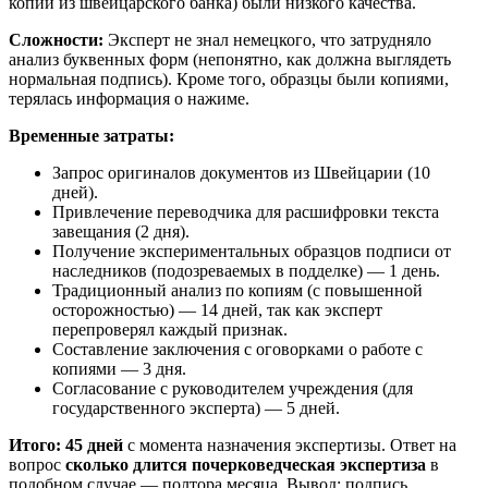
копии из швейцарского банка) были низкого качества.
Сложности:
Эксперт не знал немецкого, что затрудняло
анализ буквенных форм (непонятно, как должна выглядеть
нормальная подпись). Кроме того, образцы были копиями,
терялась информация о нажиме.
Временные затраты:
Запрос оригиналов документов из Швейцарии (10
дней).
Привлечение переводчика для расшифровки текста
завещания (2 дня).
Получение экспериментальных образцов подписи от
наследников (подозреваемых в подделке) — 1 день.
Традиционный анализ по копиям (с повышенной
осторожностью) — 14 дней, так как эксперт
перепроверял каждый признак.
Составление заключения с оговорками о работе с
копиями — 3 дня.
Согласование с руководителем учреждения (для
государственного эксперта) — 5 дней.
Итого:
45 дней
с момента назначения экспертизы. Ответ на
вопрос
сколько длится почерковедческая экспертиза
в
подобном случае — полтора месяца. Вывод: подпись