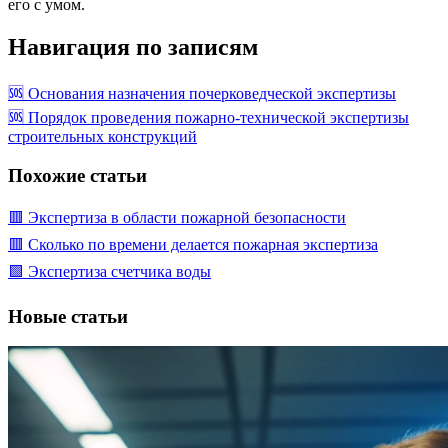
его с умом.
Навигация по записям
🆘 Основания назначения почерковедческой экспертизы
🆘 Порядок проведения пожарно-технической экспертизы
строительных конструкций
Похожие статьи
🟥 Экспертиза в области пожарной безопасности
🟥 Сколько по времени делается пожарная экспертиза
🟩 Экспертиза счетчика воды
Новые статьи