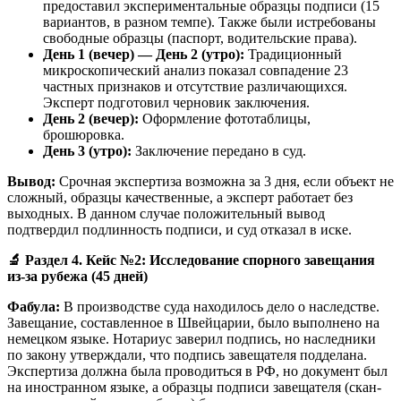
предоставил экспериментальные образцы подписи (15
вариантов, в разном темпе). Также были истребованы
свободные образцы (паспорт, водительские права).
День 1 (вечер) — День 2 (утро):
Традиционный
микроскопический анализ показал совпадение 23
частных признаков и отсутствие различающихся.
Эксперт подготовил черновик заключения.
День 2 (вечер):
Оформление фототаблицы,
брошюровка.
День 3 (утро):
Заключение передано в суд.
Вывод:
Срочная экспертиза возможна за 3 дня, если объект не
сложный, образцы качественные, а эксперт работает без
выходных. В данном случае положительный вывод
подтвердил подлинность подписи, и суд отказал в иске.
🔬
Раздел 4. Кейс №2: Исследование спорного завещания
из-за рубежа (45 дней)
Фабула:
В производстве суда находилось дело о наследстве.
Завещание, составленное в Швейцарии, было выполнено на
немецком языке. Нотариус заверил подпись, но наследники
по закону утверждали, что подпись завещателя подделана.
Экспертиза должна была проводиться в РФ, но документ был
на иностранном языке, а образцы подписи завещателя (скан-