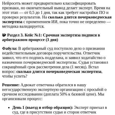
Нейросеть может предварительно классифицировать
признаки, но окончательный вывод делает эксперт. Время на
этот этап — от 0,5 до 1 дня, так как требует настройки ПО и
проверки результатов. На
сколько длится почерковедческая
экспертиза
с применением ИИ, пока точно не определено —
методика валидируется.
🧩
Раздел 3. Кейс №1: Срочная экспертиза подписи в
арбитражном процессе (3 дня)
Фабула:
В арбитражный суд поступило дело о признании
недействительным договора поручительства. Ответчик
заявил, что его подпись подделана, и заявил ходатайство о
назначении почерковедческой экспертизы. Судья установил
сокращённый срок рассмотрения дела (1 месяц). Встал
вопрос:
сколько длится почерковедческая экспертиза
,
чтобы успеть?
Решение:
Адвокат ответчика обратился в нашу
негосударственную экспертную организацию с просьбой о
срочном исследовании (доплата 50% к базовой цене). Мы
организовали процесс:
День 1 (выезд и отбор образцов):
Эксперт приехал в
суд, где в присутствии судьи и сторон ответчик