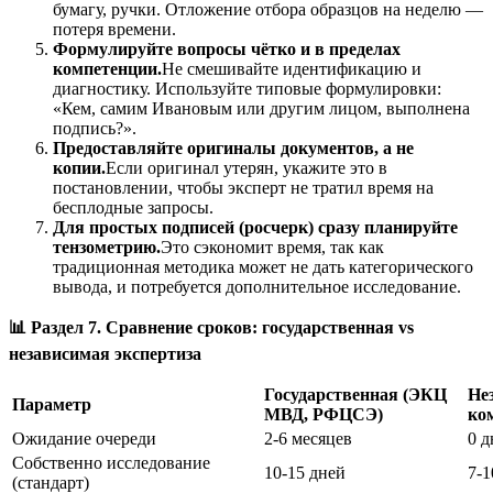
бумагу, ручки. Отложение отбора образцов на неделю —
потеря времени.
Формулируйте вопросы чётко и в пределах
компетенции.
Не смешивайте идентификацию и
диагностику. Используйте типовые формулировки:
«Кем, самим Ивановым или другим лицом, выполнена
подпись?».
Предоставляйте оригиналы документов, а не
копии.
Если оригинал утерян, укажите это в
постановлении, чтобы эксперт не тратил время на
бесплодные запросы.
Для простых подписей (росчерк) сразу планируйте
тензометрию.
Это сэкономит время, так как
традиционная методика может не дать категорического
вывода, и потребуется дополнительное исследование.
📊
Раздел 7. Сравнение сроков: государственная vs
независимая экспертиза
Государственная (ЭКЦ
Не
Параметр
МВД, РФЦСЭ)
ко
Ожидание очереди
2-6 месяцев
0 д
Собственно исследование
10-15 дней
7-1
(стандарт)