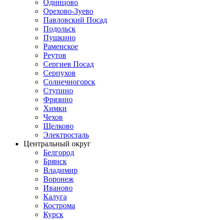
Одинцово
Орехово-Зуево
Павловский Посад
Подольск
Пушкино
Раменское
Реутов
Сергиев Посад
Серпухов
Солнечногорск
Ступино
Фрязино
Химки
Чехов
Щелково
Электросталь
Центральный округ
Белгород
Брянск
Владимир
Воронеж
Иваново
Калуга
Кострома
Курск