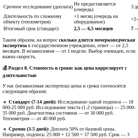
Не предоставляется
Срочное исследование (доплата)
3 д
(очередь)
Длительность по сложному
+1 месяц (очередь на
+2-
объекту (тензометрия)
оборудование)
Итоговый срок (стандарт)
2,5 — 6,5 месяцев
7 
Таким образом, на вопрос
сколько длится почерковедческая
экспертиза
в государственном учреждении, ответ — от 2,5
месяцев. В независимом — от 1 недели. Выбор очевиден, если
важна скорость.
💰
Раздел 8. Стоимость и сроки: как цена коррелирует с
длительностью
У нас (независимая экспертиза) цены и сроки соотносятся
следующим образом:
🔹
Стандарт (7-14 дней):
Исследование одной подписи — 18
000-25 000 руб. Исследование текста (1-2 страницы) — 25 000-
35 000 руб. Диагностика состояния — от 30 000 руб.
Тензометрия — от 40 000 руб.
🔹
Срочно (3-5 дней):
Доплата 50% от базовой цены.
Например, подпись: 25 000 + 12 500 = 37 500 руб. Срок — 3