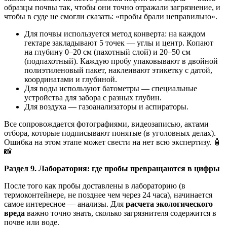
образцы почвы так, чтобы они точно отражали загрязнение, и
чтобы в суде не смогли сказать: «пробы брали неправильно».
Для почвы используется метод конверта: на каждом
гектаре закладывают 5 точек — углы и центр. Копают
на глубину 0–20 см (пахотный слой) и 20–50 см
(подпахотный). Каждую пробу упаковывают в двойной
полиэтиленовый пакет, наклеивают этикетку с датой,
координатами и глубиной.
Для воды используют батометры — специальные
устройства для забора с разных глубин.
Для воздуха — газоанализаторы и аспираторы.
Все сопровождается фотографиями, видеозаписью, актами
отбора, которые подписывают понятые (в уголовных делах).
Ошибка на этом этапе может свести на нет всю экспертизу. 🧴
📸
Раздел 9. Лаборатория: где пробы превращаются в цифры
После того как пробы доставлены в лабораторию (в
термоконтейнере, не позднее чем через 24 часа), начинается
самое интересное — анализы. Для
расчета экологического
вреда
важно точно знать, сколько загрязнителя содержится в
почве или воде.