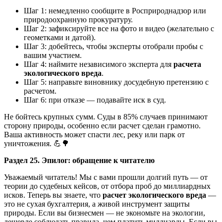
Шаг 1: немедленно сообщите в Росприроднадзор или
природоохранную прокуратуру.
Шаг 2: зафиксируйте все на фото и видео (желательно с
геометками и датой).
Шаг 3: добейтесь, чтобы эксперты отобрали пробы с
вашим участием.
Шаг 4: наймите независимого эксперта для
расчета
экологического вреда
.
Шаг 5: направьте виновнику досудебную претензию с
расчетом.
Шаг 6: при отказе — подавайте иск в суд.
Не бойтесь крупных сумм. Суды в 85% случаев принимают
сторону природы, особенно если расчет сделан грамотно.
Ваша активность может спасти лес, реку или парк от
уничтожения. 💪🌳
Раздел 25. Эпилог: обращение к читателю
Уважаемый читатель! Мы с вами прошли долгий путь — от
теории до судебных кейсов, от отбора проб до миллиардных
исков. Теперь вы знаете, что
расчет экологического вреда
—
это не сухая бухгалтерия, а живой инструмент защиты
природы. Если вы бизнесмен — не экономьте на экологии,
дешевле соблюдать правила, чем платить миллиарды. Если вы