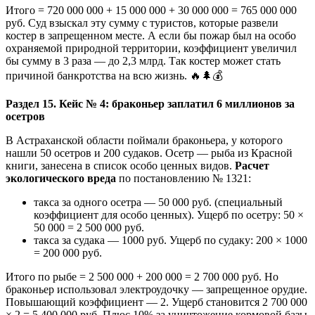
Итого = 720 000 000 + 15 000 000 + 30 000 000 = 765 000 000
руб. Суд взыскал эту сумму с туристов, которые развели
костер в запрещенном месте. А если бы пожар был на особо
охраняемой природной территории, коэффициент увеличил
бы сумму в 3 раза — до 2,3 млрд. Так костер может стать
причиной банкротства на всю жизнь. 🔥🌲💰
Раздел 15. Кейс № 4: браконьер заплатил 6 миллионов за
осетров
В Астраханской области поймали браконьера, у которого
нашли 50 осетров и 200 судаков. Осетр — рыба из Красной
книги, занесена в список особо ценных видов.
Расчет
экологического вреда
по постановлению № 1321:
такса за одного осетра — 50 000 руб. (специальный
коэффициент для особо ценных). Ущерб по осетру: 50 ×
50 000 = 2 500 000 руб.
такса за судака — 1000 руб. Ущерб по судаку: 200 × 1000
= 200 000 руб.
Итого по рыбе = 2 500 000 + 200 000 = 2 700 000 руб. Но
браконьер использовал электроудочку — запрещенное орудие.
Повышающий коэффициент — 2. Ущерб становится 2 700 000
× 2 = 5 400 000 руб. Плюс 10% за уничтожение кормовой базы