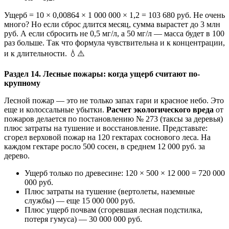
Ущерб = 10 × 0,00864 × 1 000 000 × 1,2 = 103 680 руб. Не очень
много? Но если сброс длится месяц, сумма вырастет до 3 млн
руб. А если сбросить не 0,5 мг/л, а 50 мг/л — масса будет в 100
раз больше. Так что формула чувствительна и к концентрации,
и к длительности. 💧⚠️
Раздел 14. Лесные пожары: когда ущерб считают по-
крупному
Лесной пожар — это не только запах гари и красное небо. Это
еще и колоссальные убытки.
Расчет экологического вреда
от
пожаров делается по постановлению № 273 (таксы за деревья)
плюс затраты на тушение и восстановление. Представьте:
сгорел верховой пожар на 120 гектарах соснового леса. На
каждом гектаре росло 500 сосен, в среднем 12 000 руб. за
дерево.
Ущерб только по древесине: 120 × 500 × 12 000 = 720 000
000 руб.
Плюс затраты на тушение (вертолеты, наземные
службы) — еще 15 000 000 руб.
Плюс ущерб почвам (сгоревшая лесная подстилка,
потеря гумуса) — 30 000 000 руб.