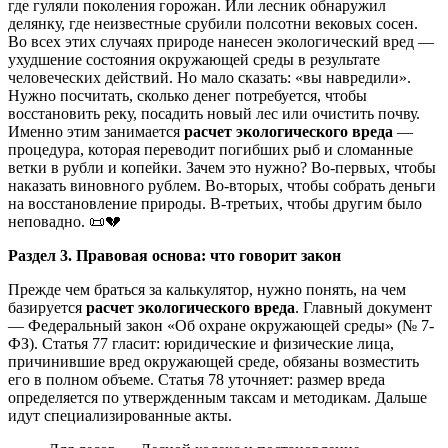
где гуляли поколения горожан. Или лесник обнаружил
делянку, где неизвестные срубили полсотни вековых сосен.
Во всех этих случаях природе нанесен экологический вред —
ухудшение состояния окружающей среды в результате
человеческих действий. Но мало сказать: «вы навредили».
Нужно посчитать, сколько денег потребуется, чтобы
восстановить реку, посадить новый лес или очистить почву.
Именно этим занимается
расчет экологического вреда
—
процедура, которая переводит погибших рыб и сломанные
ветки в рубли и копейки. Зачем это нужно? Во-первых, чтобы
наказать виновного рублем. Во-вторых, чтобы собрать деньги
на восстановление природы. В-третьих, чтобы другим было
неповадно. 📜💔
Раздел 3. Правовая основа: что говорит закон
Прежде чем браться за калькулятор, нужно понять, на чем
базируется
расчет экологического вреда
. Главный документ
— Федеральный закон «Об охране окружающей среды» (№ 7-
ФЗ). Статья 77 гласит: юридические и физические лица,
причинившие вред окружающей среде, обязаны возместить
его в полном объеме. Статья 78 уточняет: размер вреда
определяется по утвержденным таксам и методикам. Дальше
идут специализированные акты.