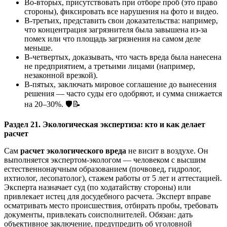
Во-вторых, присутствовать при отборе проб (это право
стороны), фиксировать все нарушения на фото и видео.
В-третьих, представить свои доказательства: например,
что концентрация загрязнителя была завышена из-за
помех или что площадь загрязнения на самом деле
меньше.
В-четвертых, доказывать, что часть вреда была нанесена
не предприятием, а третьими лицами (например,
незаконной врезкой).
В-пятых, заключать мировое соглашение до вынесения
решения — часто суды его одобряют, и сумма снижается
на 20–30%. 🛡️📝
Раздел 21. Экологическая экспертиза: кто и как делает
расчет
Сам
расчет экологического вреда
не висит в воздухе. Он
выполняется экспертом-экологом — человеком с высшим
естественнонаучным образованием (почвовед, гидролог,
ихтиолог, лесопатолог), стажем работы от 5 лет и аттестацией.
Эксперта назначает суд (по ходатайству стороны) или
привлекает истец для досудебного расчета. Эксперт вправе
осматривать место происшествия, отбирать пробы, требовать
документы, привлекать соисполнителей. Обязан: дать
объективное заключение, предупредить об уголовной