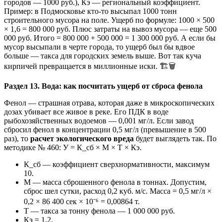
городов — 1000 руб.), Кэ — региональный коэффициент.
Пример: в Подмосковье кто-то высыпал 1000 тонн
строительного мусора на поле. Ущерб по формуле: 1000 × 500
× 1,6 = 800 000 руб. Плюс затраты на вывоз мусора — еще 500
000 руб. Итого = 800 000 + 500 000 = 1 300 000 руб. А если бы
мусор высыпали в черте города, то ущерб был бы вдвое
больше — такса для городских земель выше. Вот так куча
кирпичей превращается в миллионные иски. 🏗️🗑️
Раздел 13. Вода: как посчитать ущерб от сброса фенола
Фенол — страшная отрава, которая даже в микроскопических
дозах убивает все живое в реке. Его ПДК в воде
рыбохозяйственных водоемов — 0,001 мг/л. Если завод
сбросил фенол в концентрации 0,5 мг/л (превышение в 500
раз), то
расчет экологического вреда
будет выглядеть так. По
методике № 460: У = К_сб × М × Т × Кэ.
К_сб — коэффициент сверхнормативности, максимум
10.
М — масса сброшенного фенола в тоннах. Допустим,
сброс шел сутки, расход 0,2 куб. м/с. Масса = 0,5 мг/л ×
0,2 × 86 400 сек × 10⁻⁶ = 0,00864 т.
Т — такса за тонну фенола — 1 000 000 руб.
Кэ = 1,2.