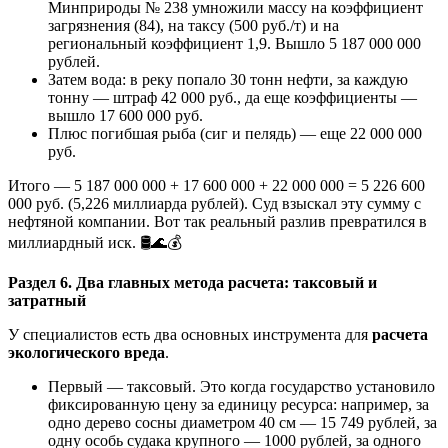
Минприроды № 238 умножили массу на коэффициент
загрязнения (84), на таксу (500 руб./т) и на
региональный коэффициент 1,9. Вышло 5 187 000 000
рублей.
Затем вода: в реку попало 30 тонн нефти, за каждую
тонну — штраф 42 000 руб., да еще коэффициенты —
вышло 17 600 000 руб.
Плюс погибшая рыба (сиг и пелядь) — еще 22 000 000
руб.
Итого — 5 187 000 000 + 17 600 000 + 22 000 000 = 5 226 600
000 руб. (5,226 миллиарда рублей). Суд взыскал эту сумму с
нефтяной компании. Вот так реальный разлив превратился в
миллиардный иск. 🛢️🌊💰
Раздел 6. Два главных метода расчета: таксовый и
затратный
У специалистов есть два основных инструмента для
расчета
экологического вреда
.
Первый — таксовый. Это когда государство установило
фиксированную цену за единицу ресурса: например, за
одно дерево сосны диаметром 40 см — 15 749 рублей, за
одну особь судака крупного — 1000 рублей, за одного