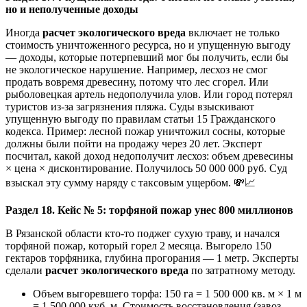
но и неполученные доходы
Иногда
расчет экологического вреда
включает не только
стоимость уничтоженного ресурса, но и упущенную выгоду
— доходы, которые потерпевший мог бы получить, если бы
не экологическое нарушение. Например, лесхоз не смог
продать вовремя древесину, потому что лес сгорел. Или
рыболовецкая артель недополучила улов. Или город потерял
туристов из-за загрязнения пляжа. Суды взыскивают
упущенную выгоду по правилам статьи 15 Гражданского
кодекса. Пример: лесной пожар уничтожил сосны, которые
должны были пойти на продажу через 20 лет. Эксперт
посчитал, какой доход недополучит лесхоз: объем древесины
× цена × дисконтирование. Получилось 50 000 000 руб. Суд
взыскал эту сумму наряду с таксовым ущербом. 💸📈
Раздел 18. Кейс № 5: торфяной пожар унес 800 миллионов
В Рязанской области кто-то поджег сухую траву, и начался
торфяной пожар, который горел 2 месяца. Выгорело 150
гектаров торфяника, глубина прогорания — 1 метр. Эксперты
сделали
расчет экологического вреда
по затратному методу.
Объем выгоревшего торфа: 150 га = 1 500 000 кв. м × 1 м
= 1 500 000 куб. м. Стоимость восстановления (завоз