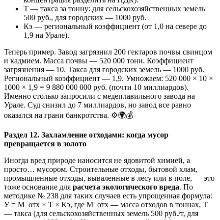
Т — такса за тонну: для сельскохозяйственных земель
500 руб., для городских — 1000 руб.
Кэ — региональный коэффициент (от 1,0 на севере до
1,9 на Урале).
Теперь пример. Завод загрязнил 200 гектаров почвы свинцом
и кадмием. Масса почвы — 520 000 тонн. Коэффициент
загрязнения — 10. Такса для городских земель — 1000 руб.
Региональный коэффициент — 1,9. Умножаем: 520 000 × 10 ×
1000 × 1,9 = 9 880 000 000 руб. (почти 10 миллиардов).
Именно столько запросили с медеплавильного завода на
Урале. Суд снизил до 7 миллиардов, но завод все равно
оказался на грани банкротства. ⚙️🌍💰
Раздел 12. Захламление отходами: когда мусор
превращается в золото
Иногда вред природе наносится не ядовитой химией, а
просто… мусором. Строительные отходы, бытовой хлам,
промышленные отходы, вываленные в лесу или в поле, — это
тоже основание для
расчета экологического вреда
. По
методике № 238 для таких случаев есть упрощенная формула:
У = М_отх × Т × Кэ, где М_отх — масса отходов в тоннах, Т
— такса (для сельскохозяйственных земель 500 руб./т, для