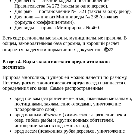
Для лесов — Лесной кодекс и постановление
Правительства № 273 (таксы за одно дерево).
Для рыб — постановление № 1321 (таксы за одну рыбу).
Для почв — приказ Минприроды № 238 (сложная
формула с коэффициентами).
Для воды — приказ Минприроды № 460.
Есть еще региональные законы, муниципальные правила. В
общем, законодательная база огромна, и хороший расчет
опирается на десятки нормативных документов. 📚⚖️
Раздел 4. Виды экологического вреда: что можно
посчитать
Природа многолика, и ущерб ей можно нанести по-разному.
Поэтому
расчет экологического вреда
всегда начинается с
определения его вида. Самые распространенные:
вред почвам (загрязнение нефтью, тяжелыми металлами,
пестицидами, захламление отходами, уничтожение
плодородного слоя);
вред водным объектам (химическое загрязнение рек и
озер, гибель рыбы и других водных обитателей,
истощение запасов подземных вод);
вред лесам (незаконная рубка деревьев, уничтожение