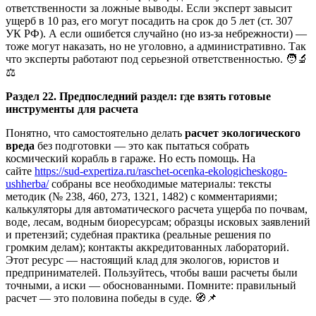
ответственности за ложные выводы. Если эксперт завысит
ущерб в 10 раз, его могут посадить на срок до 5 лет (ст. 307
УК РФ). А если ошибется случайно (но из-за небрежности) —
тоже могут наказать, но не уголовно, а административно. Так
что эксперты работают под серьезной ответственностью. 🧑🔬
⚖️
Раздел 22. Предпоследний раздел: где взять готовые
инструменты для расчета
Понятно, что самостоятельно делать
расчет экологического
вреда
без подготовки — это как пытаться собрать
космический корабль в гараже. Но есть помощь. На
сайте
https://sud-expertiza.ru/raschet-ocenka-ekologicheskogo-
ushherba/
собраны все необходимые материалы: тексты
методик (№ 238, 460, 273, 1321, 1482) с комментариями;
калькуляторы для автоматического расчета ущерба по почвам,
воде, лесам, водным биоресурсам; образцы исковых заявлений
и претензий; судебная практика (реальные решения по
громким делам); контакты аккредитованных лабораторий.
Этот ресурс — настоящий клад для экологов, юристов и
предпринимателей. Пользуйтесь, чтобы ваши расчеты были
точными, а иски — обоснованными. Помните: правильный
расчет — это половина победы в суде. 🧭📌