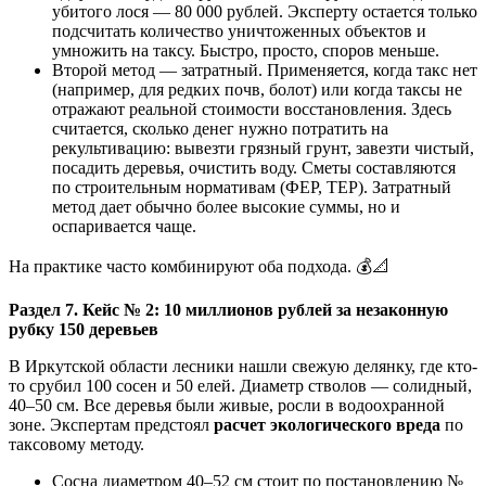
убитого лося — 80 000 рублей. Эксперту остается только
подсчитать количество уничтоженных объектов и
умножить на таксу. Быстро, просто, споров меньше.
Второй метод — затратный. Применяется, когда такс нет
(например, для редких почв, болот) или когда таксы не
отражают реальной стоимости восстановления. Здесь
считается, сколько денег нужно потратить на
рекультивацию: вывезти грязный грунт, завезти чистый,
посадить деревья, очистить воду. Сметы составляются
по строительным нормативам (ФЕР, ТЕР). Затратный
метод дает обычно более высокие суммы, но и
оспаривается чаще.
На практике часто комбинируют оба подхода. 💰📐
Раздел 7. Кейс № 2: 10 миллионов рублей за незаконную
рубку 150 деревьев
В Иркутской области лесники нашли свежую делянку, где кто-
то срубил 100 сосен и 50 елей. Диаметр стволов — солидный,
40–50 см. Все деревья были живые, росли в водоохранной
зоне. Экспертам предстоял
расчет экологического вреда
по
таксовому методу.
Сосна диаметром 40–52 см стоит по постановлению №