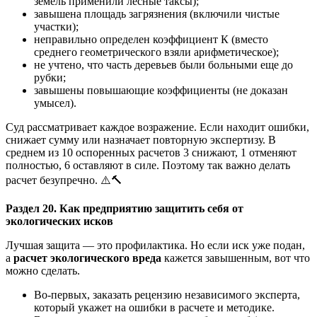
земель применили лесные таксы);
завышена площадь загрязнения (включили чистые
участки);
неправильно определен коэффициент К (вместо
среднего геометрического взяли арифметическое);
не учтено, что часть деревьев были больными еще до
рубки;
завышены повышающие коэффициенты (не доказан
умысел).
Суд рассматривает каждое возражение. Если находит ошибки,
снижает сумму или назначает повторную экспертизу. В
среднем из 10 оспоренных расчетов 3 снижают, 1 отменяют
полностью, 6 оставляют в силе. Поэтому так важно делать
расчет безупречно. ⚠️🔨
Раздел 20. Как предприятию защитить себя от
экологических исков
Лучшая защита — это профилактика. Но если иск уже подан,
а
расчет экологического вреда
кажется завышенным, вот что
можно сделать.
Во-первых, заказать рецензию независимого эксперта,
который укажет на ошибки в расчете и методике.