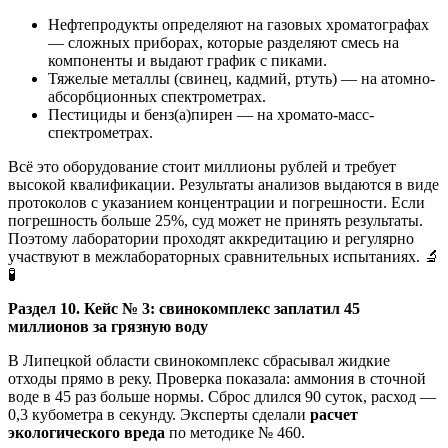
Нефтепродукты определяют на газовых хроматографах
— сложных приборах, которые разделяют смесь на
компоненты и выдают график с пиками.
Тяжелые металлы (свинец, кадмий, ртуть) — на атомно-
абсорбционных спектрометрах.
Пестициды и бенз(а)пирен — на хромато-масс-
спектрометрах.
Всё это оборудование стоит миллионы рублей и требует
высокой квалификации. Результаты анализов выдаются в виде
протоколов с указанием концентрации и погрешности. Если
погрешность больше 25%, суд может не принять результаты.
Поэтому лаборатории проходят аккредитацию и регулярно
участвуют в межлабораторных сравнительных испытаниях. 🔬
🧪
Раздел 10. Кейс № 3: свинокомплекс заплатил 45
миллионов за грязную воду
В Липецкой области свинокомплекс сбрасывал жидкие
отходы прямо в реку. Проверка показала: аммония в сточной
воде в 45 раз больше нормы. Сброс длился 90 суток, расход —
0,3 кубометра в секунду. Эксперты сделали
расчет
экологического вреда
по методике № 460.