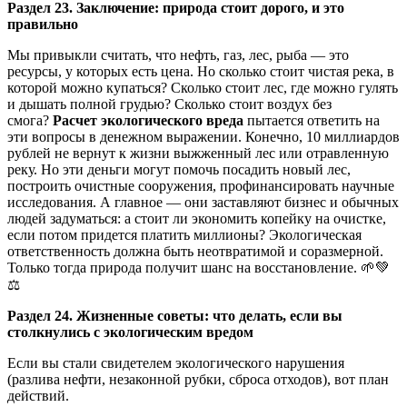
Раздел 23. Заключение: природа стоит дорого, и это
правильно
Мы привыкли считать, что нефть, газ, лес, рыба — это
ресурсы, у которых есть цена. Но сколько стоит чистая река, в
которой можно купаться? Сколько стоит лес, где можно гулять
и дышать полной грудью? Сколько стоит воздух без
смога?
Расчет экологического вреда
пытается ответить на
эти вопросы в денежном выражении. Конечно, 10 миллиардов
рублей не вернут к жизни выжженный лес или отравленную
реку. Но эти деньги могут помочь посадить новый лес,
построить очистные сооружения, профинансировать научные
исследования. А главное — они заставляют бизнес и обычных
людей задуматься: а стоит ли экономить копейку на очистке,
если потом придется платить миллионы? Экологическая
ответственность должна быть неотвратимой и соразмерной.
Только тогда природа получит шанс на восстановление. 🌱💚
⚖️
Раздел 24. Жизненные советы: что делать, если вы
столкнулись с экологическим вредом
Если вы стали свидетелем экологического нарушения
(разлива нефти, незаконной рубки, сброса отходов), вот план
действий.