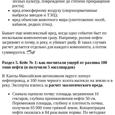
лесных культур, повреждение до степени прекращения
роста);
вред атмосферному воздуху (сверхнормативные
выбросы заводов и ТЭЦ);
вред объектам животного мира (уничтожение лосей,
кабанов, редких птиц).
Бывает еще комплексный вред, когда одно событие бьет по
нескольким компонентам сразу. Например, разлив нефти
загрязняет и почву, и реку, и убивает рыбу. В таких случаях
расчет делается отдельно для каждого компонента, а потом
суммируется. 🗂️🌿
Раздел 5. Кейс № 1: как посчитали ущерб от разлива 100
тонн нефти (и получили 5 миллиардов)
В Ханты-Мансийском автономном округе лопнул
нефтепровод, и 100 тонн черного золота вытекло на землю и в
реку. Эксперты взялись за
расчет экологического вреда
.
Сначала оценили почву: площадь загрязнения 10
гектаров, глубина проникновения нефти 50 см.
Перемножив площадь, глубину и плотность почвы,
получили 65 000 тонн грязной земли. Концентрация
нефти оказалась в 84 раза выше нормы. По методике