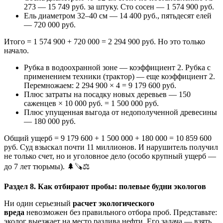
273 — 15 749 руб. за штуку. Сто сосен — 1 574 900 руб.
Ель диаметром 32–40 см — 14 400 руб., пятьдесят елей
— 720 000 руб.
Итого = 1 574 900 + 720 000 = 2 294 900 руб. Но это только
начало.
Рубка в водоохранной зоне — коэффициент 2. Рубка с
применением техники (трактор) — еще коэффициент 2.
Перемножаем: 2 294 900 × 4 = 9 179 600 руб.
Плюс затраты на посадку новых деревьев — 150
саженцев × 10 000 руб. = 1 500 000 руб.
Плюс упущенная выгода от недополученной древесины
— 180 000 руб.
Общий ущерб = 9 179 600 + 1 500 000 + 180 000 = 10 859 600
руб. Суд взыскал почти 11 миллионов. И нарушитель получил
не только счет, но и уголовное дело (особо крупный ущерб —
до 7 лет тюрьмы). 🌲🪚⚖️
Раздел 8. Как отбирают пробы: полевые будни экологов
Ни один серьезный
расчет экологического
вреда
невозможен без правильного отбора проб. Представьте:
эколог выезжает на место разлива нефти. Его задача — взять