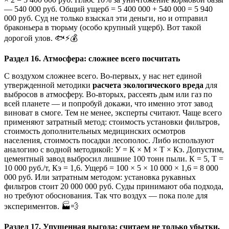
— 540 000 руб. Общий ущерб = 5 400 000 + 540 000 = 5 940
000 руб. Суд не только взыскал эти деньги, но и отправил
браконьера в тюрьму (особо крупный ущерб). Вот такой
дорогой улов. 🐟⚡💰
Раздел 16. Атмосфера: сложнее всего посчитать
С воздухом сложнее всего. Во-первых, у нас нет единой
утвержденной методики
расчета экологического вреда
для
выбросов в атмосферу. Во-вторых, рассеять дым или газ по
всей планете — и попробуй докажи, что именно этот завод
виноват в смоге. Тем не менее, эксперты считают. Чаще всего
применяют затратный метод: стоимость установки фильтров,
стоимость дополнительных медицинских осмотров
населения, стоимость посадки лесополос. Либо используют
аналогию с водной методикой: У = К × М × Т × Кэ. Допустим,
цементный завод выбросил лишние 100 тонн пыли. К = 5, Т =
10 000 руб./т, Кэ = 1,6. Ущерб = 100 × 5 × 10 000 × 1,6 = 8 000
000 руб. Или затратным методом: установка рукавных
фильтров стоит 20 000 000 руб. Суды принимают оба подхода,
но требуют обоснования. Так что воздух — пока поле для
экспериментов. 🏭💨
Раздел 17. Упущенная выгода: считаем не только убытки,