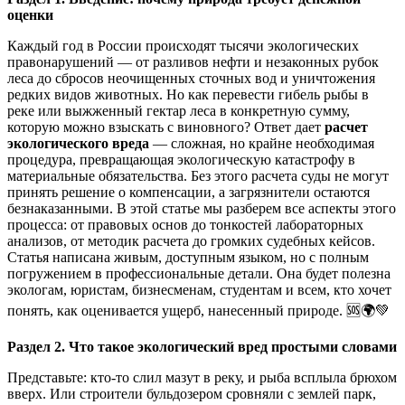
оценки
Каждый год в России происходят тысячи экологических
правонарушений — от разливов нефти и незаконных рубок
леса до сбросов неочищенных сточных вод и уничтожения
редких видов животных. Но как перевести гибель рыбы в
реке или выжженный гектар леса в конкретную сумму,
которую можно взыскать с виновного? Ответ дает
расчет
экологического вреда
— сложная, но крайне необходимая
процедура, превращающая экологическую катастрофу в
материальные обязательства. Без этого расчета суды не могут
принять решение о компенсации, а загрязнители остаются
безнаказанными. В этой статье мы разберем все аспекты этого
процесса: от правовых основ до тонкостей лабораторных
анализов, от методик расчета до громких судебных кейсов.
Статья написана живым, доступным языком, но с полным
погружением в профессиональные детали. Она будет полезна
экологам, юристам, бизнесменам, студентам и всем, кто хочет
понять, как оценивается ущерб, нанесенный природе. 🆘🌍💚
Раздел 2. Что такое экологический вред простыми словами
Представьте: кто-то слил мазут в реку, и рыба всплыла брюхом
вверх. Или строители бульдозером сровняли с землей парк,