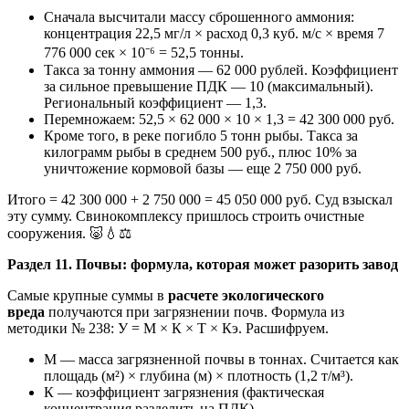
Сначала высчитали массу сброшенного аммония:
концентрация 22,5 мг/л × расход 0,3 куб. м/с × время 7
776 000 сек × 10⁻⁶ = 52,5 тонны.
Такса за тонну аммония — 62 000 рублей. Коэффициент
за сильное превышение ПДК — 10 (максимальный).
Региональный коэффициент — 1,3.
Перемножаем: 52,5 × 62 000 × 10 × 1,3 = 42 300 000 руб.
Кроме того, в реке погибло 5 тонн рыбы. Такса за
килограмм рыбы в среднем 500 руб., плюс 10% за
уничтожение кормовой базы — еще 2 750 000 руб.
Итого = 42 300 000 + 2 750 000 = 45 050 000 руб. Суд взыскал
эту сумму. Свинокомплексу пришлось строить очистные
сооружения. 🐷💧⚖️
Раздел 11. Почвы: формула, которая может разорить завод
Самые крупные суммы в
расчете экологического
вреда
получаются при загрязнении почв. Формула из
методики № 238: У = М × К × Т × Кэ. Расшифруем.
М — масса загрязненной почвы в тоннах. Считается как
площадь (м²) × глубина (м) × плотность (1,2 т/м³).
К — коэффициент загрязнения (фактическая
концентрация разделить на ПДК).