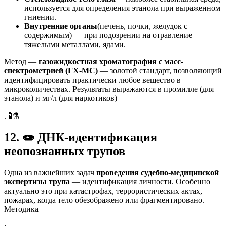
используется для определения этанола при выраженном
гниении.
Внутренние органы
(печень, почки, желудок с
содержимым) — при подозрении на отравление
тяжелыми металлами, ядами.
Метод —
газожидкостная хроматография с масс-
спектрометрией (ГХ-МС)
— золотой стандарт, позволяющий
идентифицировать практически любое вещество в
микроколичествах. Результаты выражаются в промилле (для
этанола) и мг/л (для наркотиков)
. 🧪⚗️
12.
🧫
ДНК-идентификация
неопознанных трупов
Одна из важнейших задач
проведения судебно-медицинской
экспертизы трупа
— идентификация личности. Особенно
актуально это при катастрофах, террористических актах,
пожарах, когда тело обезображено или фрагментировано.
Методика
: