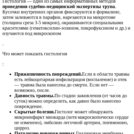
Гистология — один из самых информативных методов
проведения судебно-медицинской экспертизы трупа
.
Кусочки внутренних органов фиксируются в формалине,
затем заливаются в парафин, нарезаются на микротоме
(толщина среза 3-5 микрон), окрашиваются специальными
красителями (гематоксилин-эозином, пикрофуксином и др.) и
изучаются под микроскопом
.
Что может показать гистология
:
Прижизненность повреждений.
Если в области травмы
есть лейкоцитарная инфильтрация (воспаление) и отек
— травма была нанесена до смерти. Если нет —
возможно, после.
Давность травмы.
По стадии заживления (от часов до
суток) можно определить, как давно было нанесено
повреждение.
Скрытые болезни.
Гистолог может обнаружить
микроинфаркт миокарда (хотя макроскопически сердце
не изменено), эмболию легочной артерии, пневмонию,
цирроз.
Патологию новорожденных.
Гиалиновые мембраны,