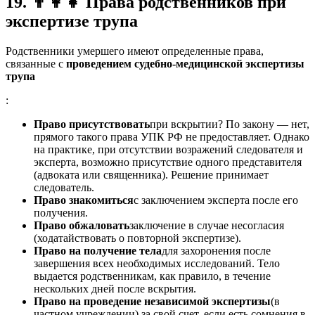
19.
👨
Права родственников при
экспертизе трупа
Родственники умершего имеют определенные права,
связанные с
проведением судебно-медицинской экспертизы
трупа
:
Право присутствовать
при вскрытии? По закону — нет,
прямого такого права УПК РФ не предоставляет. Однако
на практике, при отсутствии возражений следователя и
эксперта, возможно присутствие одного представителя
(адвоката или священника). Решение принимает
следователь.
Право знакомиться
с заключением эксперта после его
получения.
Право обжаловать
заключение в случае несогласия
(ходатайствовать о повторной экспертизе).
Право на получение тела
для захоронения после
завершения всех необходимых исследований. Тело
выдается родственникам, как правило, в течение
нескольких дней после вскрытия.
Право на проведение независимой экспертизы
(в
частном учреждении) за свой счет, если есть сомнения в