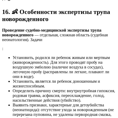
16.
👶
Особенности экспертизы трупа
новорожденного
Проведение судебно-медицинской экспертизы трупа
новорожденного
— отдельная, сложная область (судебная
неонатология). Задачи
:
Установить, родился ли ребенок живым или мертвым
(живорожденность). Для этого проводят пробу на
воздушную эмболию (наличие воздуха в сосудах),
легочную пробу (расправлены ли легкие, плавают ли
они в воде).
Установить, является ли ребенок доношенным и
жизнеспособным.
Определить причину смерти: внутриутробная гипоксия,
родовая травма, асфиксия, переохлаждение, голод,
насильственные действия (убийство).
Выявить признаки, характерные для детоубийства
(неонатицида): отсутствие ухода за новорожденным (не
перерезана пуповина, не удалены первородная смазка,