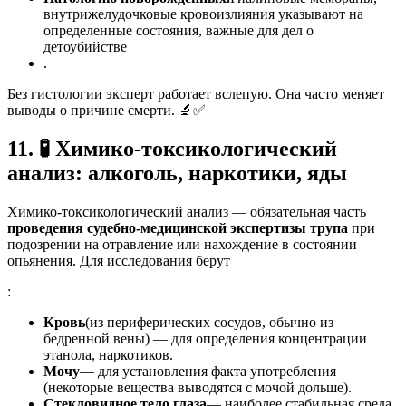
внутрижелудочковые кровоизлияния указывают на
определенные состояния, важные для дел о
детоубийстве
.
Без гистологии эксперт работает вслепую. Она часто меняет
выводы о причине смерти. 🔬✅
11.
🧪
Химико-токсикологический
анализ: алкоголь, наркотики, яды
Химико-токсикологический анализ — обязательная часть
проведения судебно-медицинской экспертизы трупа
при
подозрении на отравление или нахождение в состоянии
опьянения. Для исследования берут
:
Кровь
(из периферических сосудов, обычно из
бедренной вены) — для определения концентрации
этанола, наркотиков.
Мочу
— для установления факта употребления
(некоторые вещества выводятся с мочой дольше).
Стекловидное тело глаза
— наиболее стабильная среда,