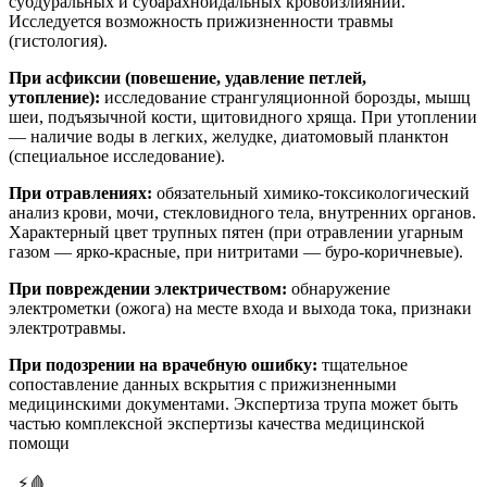
субдуральных и субарахноидальных кровоизлияний.
Исследуется возможность прижизненности травмы
(гистология).
При асфиксии (повешение, удавление петлей,
утопление):
исследование странгуляционной борозды, мышц
шеи, подъязычной кости, щитовидного хряща. При утоплении
— наличие воды в легких, желудке, диатомовый планктон
(специальное исследование).
При отравлениях:
обязательный химико-токсикологический
анализ крови, мочи, стекловидного тела, внутренних органов.
Характерный цвет трупных пятен (при отравлении угарным
газом — ярко-красные, при нитритами — буро-коричневые).
При повреждении электричеством:
обнаружение
электрометки (ожога) на месте входа и выхода тока, признаки
электротравмы.
При подозрении на врачебную ошибку:
тщательное
сопоставление данных вскрытия с прижизненными
медицинскими документами. Экспертиза трупа может быть
частью комплексной экспертизы качества медицинской
помощи
. ⚡🩸