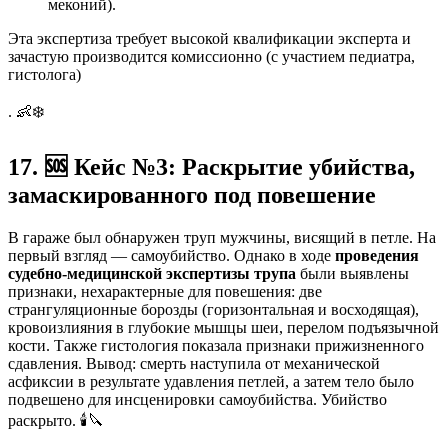
меконий).
Эта экспертиза требует высокой квалификации эксперта и
зачастую производится комиссионно (с участием педиатра,
гистолога)
. 👶❄️
17.
🆘
Кейс №3: Раскрытие убийства,
замаскированного под повешение
В гараже был обнаружен труп мужчины, висящий в петле. На
первый взгляд — самоубийство. Однако в ходе
проведения
судебно-медицинской экспертизы трупа
были выявлены
признаки, нехарактерные для повешения: две
странгуляционные борозды (горизонтальная и восходящая),
кровоизлияния в глубокие мышцы шеи, перелом подъязычной
кости. Также гистология показала признаки прижизненного
сдавления. Вывод: смерть наступила от механической
асфиксии в результате удавления петлей, а затем тело было
подвешено для инсценировки самоубийства. Убийство
раскрыто. 🕯️🔪