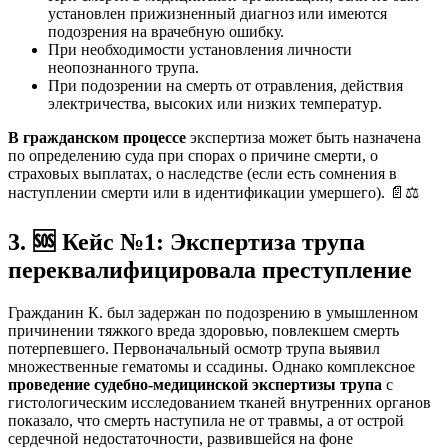
установлен прижизненный диагноз или имеются
подозрения на врачебную ошибку.
При необходимости установления личности
неопознанного трупа.
При подозрении на смерть от отравления, действия
электричества, высоких или низких температур.
В гражданском процессе
экспертиза может быть назначена
по определению суда при спорах о причине смерти, о
страховых выплатах, о наследстве (если есть сомнения в
наступлении смерти или в идентификации умершего). 📄⚖️
3.
🆘
Кейс №1: Экспертиза трупа
переквалифицировала преступление
Гражданин К. был задержан по подозрению в умышленном
причинении тяжкого вреда здоровью, повлекшем смерть
потерпевшего. Первоначальный осмотр трупа выявил
множественные гематомы и ссадины. Однако комплексное
проведение судебно-медицинской экспертизы трупа
с
гистологическим исследованием тканей внутренних органов
показало, что смерть наступила не от травмы, а от острой
сердечной недостаточности, развившейся на фоне