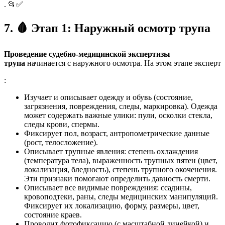
. 📂✅
7.
🩸
Этап 1: Наружный осмотр трупа
Проведение судебно-медицинской экспертизы
трупа
начинается с наружного осмотра. На этом этапе эксперт
:
Изучает и описывает одежду и обувь (состояние,
загрязнения, повреждения, следы, маркировка). Одежда
может содержать важные улики: пули, осколки стекла,
следы крови, спермы.
Фиксирует пол, возраст, антропометрические данные
(рост, телосложение).
Описывает трупные явления: степень охлаждения
(температура тела), выраженность трупных пятен (цвет,
локализация, бледность), степень трупного окоченения.
Эти признаки помогают определить давность смерти.
Описывает все видимые повреждения: ссадины,
кровоподтеки, раны, следы медицинских манипуляций.
Фиксирует их локализацию, форму, размеры, цвет,
состояние краев.
Проводит фотофиксацию (с масштабной линейкой) и