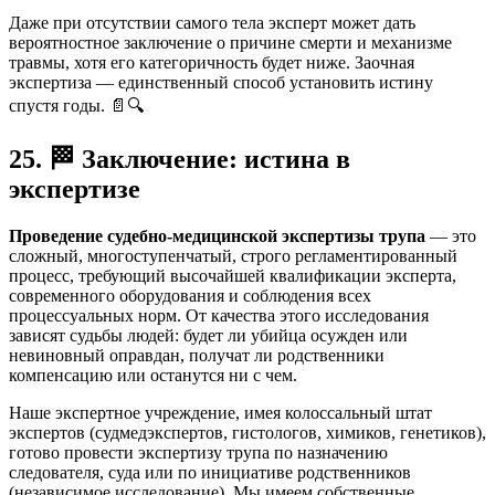
Даже при отсутствии самого тела эксперт может дать
вероятностное заключение о причине смерти и механизме
травмы, хотя его категоричность будет ниже. Заочная
экспертиза — единственный способ установить истину
спустя годы. 📄🔍
25.
🏁
Заключение: истина в
экспертизе
Проведение судебно-медицинской экспертизы трупа
— это
сложный, многоступенчатый, строго регламентированный
процесс, требующий высочайшей квалификации эксперта,
современного оборудования и соблюдения всех
процессуальных норм. От качества этого исследования
зависят судьбы людей: будет ли убийца осужден или
невиновный оправдан, получат ли родственники
компенсацию или останутся ни с чем.
Наше экспертное учреждение, имея колоссальный штат
экспертов (судмедэкспертов, гистологов, химиков, генетиков),
готово провести экспертизу трупа по назначению
следователя, суда или по инициативе родственников
(независимое исследование). Мы имеем собственные