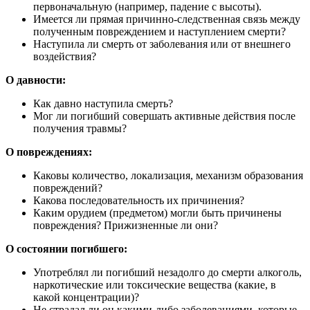
первоначальную (например, падение с высоты).
Имеется ли прямая причинно-следственная связь между
полученным повреждением и наступлением смерти?
Наступила ли смерть от заболевания или от внешнего
воздействия?
О давности:
Как давно наступила смерть?
Мог ли погибший совершать активные действия после
получения травмы?
О повреждениях:
Каковы количество, локализация, механизм образования
повреждений?
Какова последовательность их причинения?
Каким орудием (предметом) могли быть причинены
повреждения? Прижизненные ли они?
О состоянии погибшего:
Употреблял ли погибший незадолго до смерти алкоголь,
наркотические или токсические вещества (какие, в
какой концентрации)?
Не страдал ли он какими-либо заболеваниями, которые