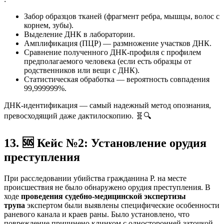
Забор образцов тканей (фрагмент ребра, мышцы, волос с
корнем, зубы).
Выделение ДНК в лаборатории.
Амплификация (ПЦР) — размножение участков ДНК.
Сравнение полученного ДНК-профиля с профилем
предполагаемого человека (если есть образцы от
родственников или вещи с ДНК).
Статистическая обработка — вероятность совпадения
99,999999%.
ДНК-идентификация — самый надежный метод опознания,
превосходящий даже дактилоскопию. 🧬🔍
13.
🆘
Кейс №2: Установление орудия
преступления
При расследовании убийства гражданина Р. на месте
происшествия не было обнаружено орудия преступления. В
ходе
проведения судебно-медицинской экспертизы
трупа
экспертом были выявлены специфические особенности
раневого канала и краев раны. Было установлено, что
повреждение причинено клинком с односторонней заточкой