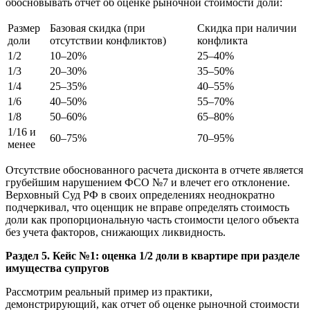
обосновывать отчет об оценке рыночной стоимости доли:
Размер
Базовая скидка (при
Скидка при наличии
доли
отсутствии конфликтов)
конфликта
1/2
10–20%
25–40%
1/3
20–30%
35–50%
1/4
25–35%
40–55%
1/6
40–50%
55–70%
1/8
50–60%
65–80%
1/16 и
60–75%
70–95%
менее
Отсутствие обоснованного расчета дисконта в отчете является
грубейшим нарушением ФСО №7 и влечет его отклонение.
Верховный Суд РФ в своих определениях неоднократно
подчеркивал, что оценщик не вправе определять стоимость
доли как пропорциональную часть стоимости целого объекта
без учета факторов, снижающих ликвидность.
Раздел 5. Кейс №1: оценка 1/2 доли в квартире при разделе
имущества супругов
Рассмотрим реальный пример из практики,
демонстрирующий, как отчет об оценке рыночной стоимости