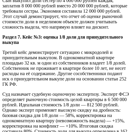
Сын выкупил доли сестер по 4 000 000 рублей каждая,
заплатив 8 000 000 рублей вместо 20 000 000 рублей, которые
требовали сестры. Экономия составила 12 000 000 рублей.
Этот случай демонстрирует, что отчет об оценке рыночной
стоимости доли в неделимом объекте должен учитывать
сложность выдела, что напрямую влияет на дисконт.
Раздел 7. Кейс №3: оценка 1/8 доли для принудительного
выкупа
Третий кейс демонстрирует ситуацию с микродолей и
принудительным выкупом. В однокомнатной квартире
площадью 32 кв. м один из собственников владеет 1/8 долей.
Собственник не проживает в квартире более 10 лет, не несет
расходы на её содержание. Другие сособственники подают
иск о принудительном выкупе доли на основании статьи 252
ГК РФ.
Суд назначает судебную оценочную экспертизу. Эксперт ФСЭ
определяет рыночную стоимость целой квартиры в 6 500 000
рублей. Идеальная стоимость 1/8 доли — 812 500 рублей.
Однако эксперт применяет высокую скидку на дробность:
базовая скидка для 1/8 доли — 58%, корректировка на
однокомнатную квартиру (невозможность выдела) — +15%,
корректировка на конфликт — +10%. Итоговая скидка
составила 80%. Стоимость доли для выкупа определена в 162