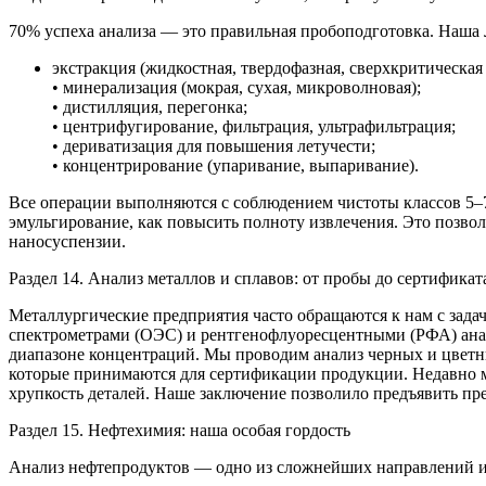
70% успеха анализа — это правильная пробоподготовка. Наша
экстракция (жидкостная, твердофазная, сверхкритическая
• минерализация (мокрая, сухая, микроволновая);
• дистилляция, перегонка;
• центрифугирование, фильтрация, ультрафильтрация;
• дериватизация для повышения летучести;
• концентрирование (упаривание, выпаривание).
Все операции выполняются с соблюдением чистоты классов 5–7
эмульгирование, как повысить полноту извлечения. Это позв
наносуспензии.
Раздел 14. Анализ металлов и сплавов: от пробы до сертификат
Металлургические предприятия часто обращаются к нам с зада
спектрометрами (ОЭС) и рентгенофлуоресцентными (РФА) анал
диапазоне концентраций. Мы проводим анализ черных и цветны
которые принимаются для сертификации продукции. Недавно м
хрупкость деталей. Наше заключение позволило предъявить пр
Раздел 15. Нефтехимия: наша особая гордость
Анализ нефтепродуктов — одно из сложнейших направлений и