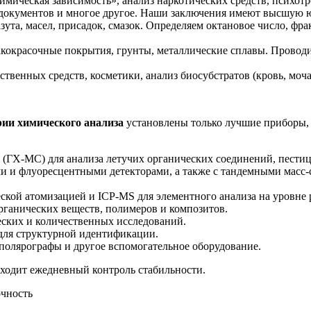
имическая зависимость», анализ наркотических средств, психо
 документов и многое другое. Наши заключения имеют высшую 
ута, масел, присадок, смазок. Определяем октановое число, фрак
акокрасочные покрытия, грунты, металлические сплавы. Провод
твенных средств, косметики, анализ биосубстратов (кровь, моча
рии химического анализа
установлены только лучшие приборы, 
 (ГХ-МС) для анализа летучих органических соединений, пест
 и флуоресцентными детекторами, а также с тандемными масс
кой атомизацией и ICP-MS для элементного анализа на уровне p
ганических веществ, полимеров и композитов.
ских и количественных исследований.
для структурной идентификации.
полярографы и другое вспомогательное оборудование.
ходит ежедневный контроль стабильности.
очность