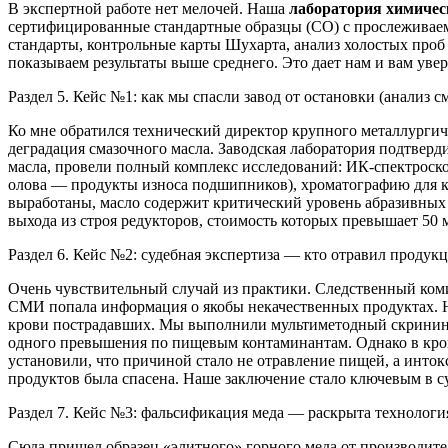
В экспертной работе нет мелочей. Наша
лаборатория химичес
сертифицированные стандартные образцы (СО) с прослеживаем
стандарты, контрольные карты Шухарта, анализ холостых проб
показываем результаты выше среднего. Это дает нам и вам ув
Раздел 5. Кейс №1: как мы спасли завод от остановки (анализ с
Ко мне обратился технический директор крупного металлургич
деградация смазочного масла. Заводская лаборатория подтверди
масла, провели полный комплекс исследований: ИК-спектроск
олова — продукты износа подшипников), хроматографию для ко
выработаны, масло содержит критический уровень абразивных 
выхода из строя редукторов, стоимость которых превышает 50 
Раздел 6. Кейс №2: судебная экспертиза — кто отравил продук
Очень чувствительный случай из практики. Следственный комит
СМИ попала информация о якобы некачественных продуктах.
крови пострадавших. Мы выполнили мультиметодный скринин
одного превышения по пищевым контаминантам. Однако в кров
установили, что причиной стало не отравление пищей, а инто
продуктов была спасена. Наше заключение стало ключевым в су
Раздел 7. Кейс №3: фальсификация меда — раскрыта технологи
Сюда пришел образец «элитного» горного меда от производите