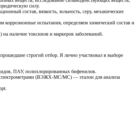
тропных веществ, исследование сильнодействующих веществ,
юридическую силу.
ционный состав, вязкость, зольность, серу, механические
им коррозионные испытания, определяем химический состав и
) на наличие токсинов и маркеров заболеваний.
прошедшие строгий отбор. Я лично участвовал в выборе
ицидов, ПАУ, полихлорированных бифенилов.
-спектрометрами (ВЭЖХ-МС/МС) — эталон для анализа
pt.