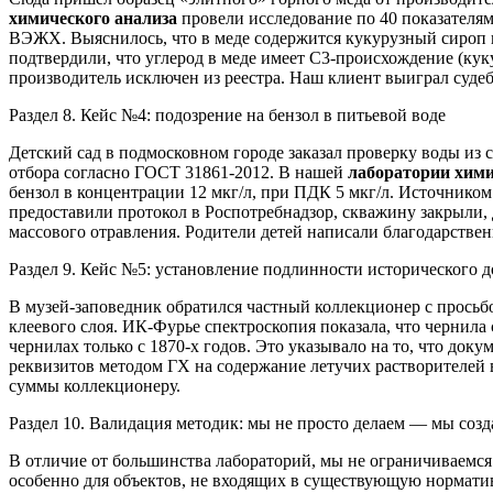
химического анализа
провели исследование по 40 показателя
ВЭЖХ. Выяснилось, что в меде содержится кукурузный сироп
подтвердили, что углерод в меде имеет C3-происхождение (куку
производитель исключен из реестра. Наш клиент выиграл судеб
Раздел 8. Кейс №4: подозрение на бензол в питьевой воде
Детский сад в подмосковном городе заказал проверку воды из 
отбора согласно ГОСТ 31861-2012. В нашей
лаборатории хими
бензол в концентрации 12 мкг/л, при ПДК 5 мкг/л. Источнико
предоставили протокол в Роспотребнадзор, скважину закрыли, 
массового отравления. Родители детей написали благодарстве
Раздел 9. Кейс №5: установление подлинности исторического 
В музей-заповедник обратился частный коллекционер с прось
клеевого слоя. ИК-Фурье спектроскопия показала, что чернила
чернилах только с 1870-х годов. Это указывало на то, что до
реквизитов методом ГХ на содержание летучих растворителей в
суммы коллекционеру.
Раздел 10. Валидация методик: мы не просто делаем — мы соз
В отличие от большинства лабораторий, мы не ограничиваем
особенно для объектов, не входящих в существующую норматив