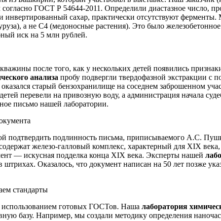
м согласно ГОСТ Р 54644-2011. Определили диастазное число, п
 и инвертированный сахар, практически отсутствуют ферменты
руза), а не C4 (медоносные растения). Это было железобетонное
ный иск на 5 млн рублей.
скважины после того, как у нескольких детей появились призна
ческого анализа
пробу подвергли твердофазной экстракции с 
м оказался старый бензохранилище на соседнем заброшенном уча
детей перевели на привозную воду, а администрация начала суде
нное письмо нашей лаборатории.
документа
бой подтвердить подлинность письма, приписываемого А.С. Пуш
 содержат железо-галловый комплекс, характерный для XIX века,
кумент — искусная подделка конца XIX века. Эксперты нашей
лаб
 штрихах. Оказалось, что документ написан на 50 лет позже ук
даем стандарты
ся использованием готовых ГОСТов. Наша
лаборатория химичес
ную базу. Например, мы создали методику определения наночаст