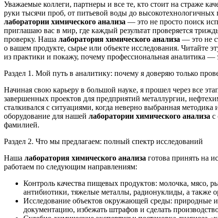
Уважаемые коллеги, партнеры и все те, кто стоит на страже к
руки тысячи проб, от питьевой воды до высокотехнологичных 
лаборатории химического анализа
— это не просто поиск исп
приглашаю вас в мир, где каждый результат проверяется триж
проверку. Наша
лаборатория химического анализа
— это не с
о вашем продукте, сырье или объекте исследования. Читайте э
из практики и покажу, почему профессиональная аналитика — э
Раздел 1. Мой путь в аналитику: почему я доверяю только про
Начиная свою карьеру в большой науке, я прошел через все эт
завершенных проектов для предприятий металлургии, нефтехими
сталкивался с ситуациями, когда неверно выбранная методика
оборудование для нашей
лаборатории химического анализа
с 
фамилией.
Раздел 2. Что мы предлагаем: полный спектр исследований
Наша
лаборатория химического анализа
готова принять на и
работаем по следующим направлениям:
Контроль качества пищевых продуктов: молочка, мясо, ры
антибиотики, тяжелые металлы, радионуклиды, а также 
Исследование объектов окружающей среды: природные и
документацию, избежать штрафов и сделать производств