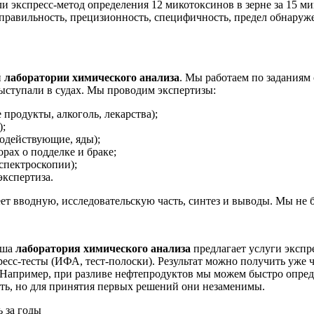
ли экспресс-метод определения 12 микотоксинов в зерне за 1
равильность, прецизионность, специфичность, предел обнаружен
й
лаборатории химического анализа
. Мы работаем по заданиям
ыступали в судах. Мы проводим экспертизы:
родукты, алкоголь, лекарства);
);
одействующие, яды);
рах о подделке и браке;
спектроскопии);
экспертиза.
ет вводную, исследовательскую часть, синтез и выводы. Мы не 
аша
лаборатория химического анализа
предлагает услуги экспр
есс-тесты (ИФА, тест-полоски). Результат можно получить уже че
Например, при разливе нефтепродуктов мы можем быстро опреде
ть, но для принятия первых решений они незаменимы.
ь за годы