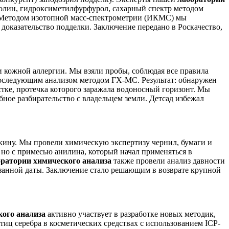
ролин, гидроксиметилфурфурол, сахарный спектр методом
. Методом изотопной масс-спектрометрии (ИКМС) мы
 доказательство подделки. Заключение передано в Роскачество,
ки кожной аллергии. Мы взяли пробы, соблюдая все правила
последующим анализом методом ГХ-МС. Результат: обнаружен
стке, протечка которого заражала водоносный горизонт. Мы
бное разбирательство с владельцем земли. Детсад избежал
кину. Мы провели химическую экспертизу чернил, бумаги и
 но с примесью анилина, который начал применяться в
оратории химического анализа
также провели анализ давности
азанной даты. Заключение стало решающим в возврате крупной
кого анализа
активно участвует в разработке новых методик,
иц серебра в косметических средствах с использованием ICP-