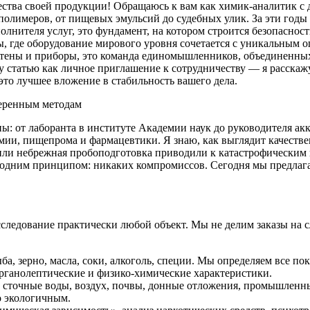
ачества своей продукции! Обращаюсь к вам как химик-аналитик с
полимеров, от пищевых эмульсий до судебных улик. За эти год
олнителя услуг, это фундамент, на котором строится безопасност
ды, где оборудование мирового уровня сочетается с уникальным
тены и приборы, это команда единомышленников, объединенны
ту статью как личное приглашение к сотрудничеству — я расска
то лучшее вложение в стабильность вашего дела.
веренным методам
апы: от лаборанта в институте Академии наук до руководителя а
и, пищепрома и фармацевтики. Я знаю, как выглядит качественн
 или небрежная пробоподготовка приводили к катастрофическим
одним принципом: никаких компромиссов. Сегодня мы предлагаем
сследование практически любой объект. Мы не делим заказы на
ба, зерно, масла, соки, алкоголь, специи. Мы определяем все по
органолептические и физико-химические характеристики.
 сточные воды, воздух, почвы, донные отложения, промышленн
о экологичным.