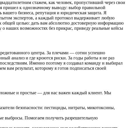
 двадцатилетним стажем, как человек, пропустивший через свои
ы я пришел к однозначному выводу: выбор правильной
ь вашего бизнеса, репутация и юридическая защита. Я
 опытом экспертов, а каждый протокол выдерживает любую
х общей целью: дать вам абсолютно достоверную информацию
жу о наших возможностях без прикрас, приведу реальные кейсы
ккредитованного центра. За плечами — сотни успешно
ый анализ и где кроются риски. За годы работы я не раз
 последствиям. Именно поэтому я создавал команду и выбирал
 вам результат, которому я готов подписаться своей
 сложные и простые — для нас важен каждый клиент. Мы
казатели безопасности: пестициды, нитраты, микотоксины,
ые выбросы. Помогаем получить разрешительную