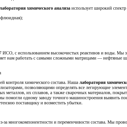
лаборатория химического анализа
использует широкий спектр 
 флюидная);
 ИСО, с использованием высокочистых реактивов и воды. Мы зна
оляет нам работать с самыми сложными матрицами — нефтяные ш
а
чей контроля химического состава. Наша
лаборатория химическ
изаторами, позволяющими определять все легирующие элементы 
х металлов, их сплавов, а также сварочных материалов, покрыт
ы помогли одному заводу точного машиностроения выявить пос
етензию поставщику и возместить убытки.
з-за многокомпонентности и переменчивости состава. Мы пров