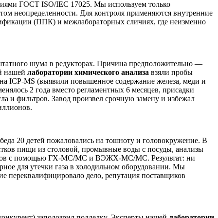
ниями ГОСТ ISO/IEC 17025. Мы используем только
етом неопределенности. Для контроля применяются внутренние
лификации (ППК) и межлабораторных сличиях, где неизменно
нештатного шума в редукторах. Причина предположительно —
ой нашей
лаборатории химического анализа
взяли пробы
 на ICP-MS (выявили повышенное содержание железа, меди и
енялось 2 года вместо регламентных 6 месяцев, присадки
ла и фильтров. Завод произвел срочную замену и избежал
иллионов.
обеда 20 детей пожаловались на тошноту и головокружение. В
тков пищи из столовой, промывные воды с посуды, анализы
аллов с помощью ГХ-МС/МС и ВЭЖХ-МС/МС. Результат: ни
ное для утечки газа в холодильном оборудовании. Мы
твие переквалифицировало дело, репутация поставщиков
(конкурент) заподозрил подделку. Эксперты нашей
лаборатории