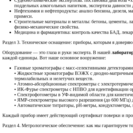
Судебно-химические экспертизы: постановка диагноза «х
поддельных алкогольных напитков, экспертиза давности
Нефтехимия и нефтепродукты: анализ бензина, дизеля, маз
примеси.
Строительные материалы и металлы: бетоны, цементы, л
физико-механические свойства.
Медицина и фармацевтика: контроль качества БАД, лекарс
Раздел 3. Техническое оснащение: приборы, которым я доверяю
Оборудование — это глаза и руки эксперта. В нашей
лаборато
каждой единицы. Вот наше основное вооружение:
Газовые хроматографы с масс-селективными детекторами
• Жидкостные хроматографы ВЭЖХ с диодно-матричными
термолабильных и нелетучих веществ.
• Атомно-абсорбционные спектрометры с электротермичес
• ИК-Фурье спектрометры с НПВО для идентификации ор
• Спектрофотометры в УФ-видимой области для кинетиче
• ЯМР-спектрометры высокого разрешения (до 600 МГц) 
• Автоматические титраторы, pH-метры, кондуктометры, 
Каждый прибор имеет действующий сертификат поверки и про
Раздел 4. Метрологическое обеспечение: как мы гарантируем т