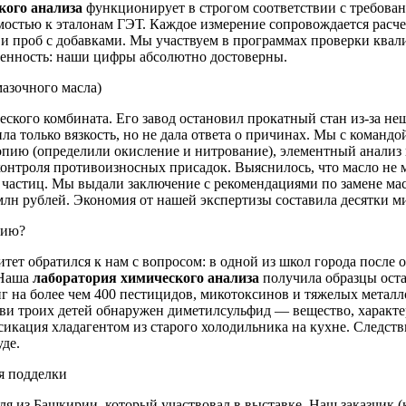
кого анализа
функционирует в строгом соответствии с требова
остью к эталонам ГЭТ. Каждое измерение сопровождается расч
 и проб с добавками. Мы участвуем в программах проверки ква
еренность: наши цифры абсолютно достоверны.
мазочного масла)
еского комбината. Его завод остановил прокатный стан из-за 
ла только вязкость, но не дала ответа о причинах. Мы с команд
опию (определили окисление и нитрование), элементный анализ
нтроля противоизносных присадок. Выяснилось, что масло не м
частиц. Мы выдали заключение с рекомендациями по замене мас
млн рублей. Экономия от нашей экспертизы составила десятки м
цию?
ет обратился к нам с вопросом: в одной из школ города после 
 Наша
лаборатория химического анализа
получила образцы оста
г на более чем 400 пестицидов, микотоксинов и тяжелых мет
и троих детей обнаружен диметилсульфид — вещество, характер
ксикация хладагентом из старого холодильника на кухне. Следс
де.
я подделки
ля из Башкирии, который участвовал в выставке. Наш заказчик 