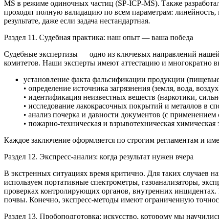
MS в режиме одиночных частиц (SP-ICP-MS). Также разработа
проходят полную валидацию по всем параметрам: линейность, п
результате, даже если задача нестандартная.
Раздел 11. Судебная практика: наш опыт — ваша победа
Судебные экспертизы — одно из ключевых направлений наше
комитетов. Наши эксперты имеют аттестацию и многократно в
установление факта фальсификации продукции (пищевые п
• определение источника загрязнения (земля, вода, воздух
• идентификация неизвестных веществ (наркотики, сильн
• исследование лакокрасочных покрытий и металлов в спо
• анализ почерка и давности документов (с применением 
• пожарно-техническая и взрывотехническая химическая 
Каждое заключение оформляется по строгим регламентам и име
Раздел 12. Экспресс-анализ: когда результат нужен вчера
В экстренных ситуациях время критично. Для таких случаев н
используем портативные спектрометры, газоанализаторы, экспр
проверках контролирующих органов, внутренних инцидентах. 
почвы. Конечно, экспресс-методы имеют ограниченную точнос
Раздел 13. Пробоподготовка: искусство, которому мы научилис