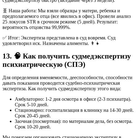
судмедэкспертизу быстро (заседание через 3 недели).
🧬 Наша работа: Мы взяли образцы у матери, ребенка и
предполагаемого отца (все явились в офис). Провели анализ
25 локусов STR в срочном режиме (5 дней). Результат:
вероятность отцовства 99,999%.
✅ Итог: Экспертиза представлена в суд вовремя. Суд
удовлетворил иск. Назначены алименты. 👨‍👧
13. 🧠 Как получить судмедэкспертизу
психиатрическую (СПЭ)
Для определения вменяемости, дееспособности, способности
давать показания проводится судебно-психиатрическая
экспертиза. Как получить судмедэкспертизу этого вида:
Амбулаторно: 1-2 дня осмотра в офисе (2-3 психиатра).
Срок 5-10 дней.
Стационарно: госпитализация в клинику на 14-30 дней.
Срок 20-45 дней.
Заочная (посмертная): по материалам дела, без осмотра.
Срок 10-20 дней.
Мы помогаем организовать стационарную экспертизу в