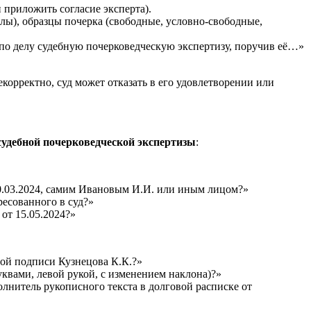
 приложить согласие эксперта).
ы), образцы почерка (свободные, условно-свободные,
 по делу судебную почерковедческую экспертизу, поручив её…»
орректно, суд может отказать в его удовлетворении или
 судебной почерковедческой экспертизы
:
10.03.2024, самим Ивановым И.И. или иным лицом?»
есованного в суд?»
от 15.05.2024?»
ной подписи Кузнецова К.К.?»
квами, левой рукой, с изменением наклона)?»
олнитель рукописного текста в долговой расписке от