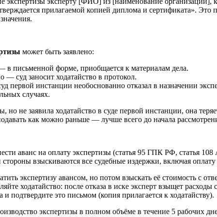
ие экспертизы эксперту [ФИО] из [наименование организации], 
одтверждается прилагаемой копией диплома и сертификата». Это
значения.
ертизы
может быть заявлено:
 — в письменной форме, приобщается к материалам дела.
о — суд заносит ходатайство в протокол.
суд первой инстанции необоснованно отказал в назначении экспе
льных случаях.
, но не заявила ходатайство в суде первой инстанции, она теря
одавать как можно раньше — лучше всего до начала рассмотрени
нести аванс на оплату экспертизы (статья 95 ГПК РФ, статья 10
 стороны взыскиваются все судебные издержки, включая оплату
латить экспертизу авансом, но потом взыскать её стоимость с от
яйте ходатайство: после отказа в иске эксперт взыщет расходы с
 и подтвердите это письмом (копия прилагается к ходатайству).
производство экспертизы в полном объёме в течение 5 рабочих дн