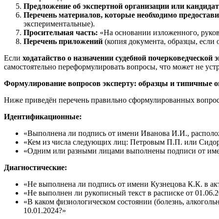
Предложение об экспертной организации или кандидат
Перечень материалов, которые необходимо предостави
экспериментальные).
Просительная часть:
«На основании изложенного, руков
Перечень приложений
(копия документа, образцы, если о
Если
ходатайство о назначении судебной почерковедческой 
самостоятельно переформулировать вопросы, что может не устр
Формулирование вопросов эксперту: образцы и типичные 
Ниже приведён перечень правильно сформулированных вопрос
Идентификационные:
«Выполнена ли подпись от имени Иванова И.И., располо
«Кем из числа следующих лиц: Петровым П.П. или Сидор
«Одним или разными лицами выполнены подписи от имени
Диагностические:
«Не выполнена ли подпись от имени Кузнецова К.К. в ак
«Не выполнен ли рукописный текст в расписке от 01.06.
«В каком физиологическом состоянии (болезнь, алкогольн
10.01.2024?»