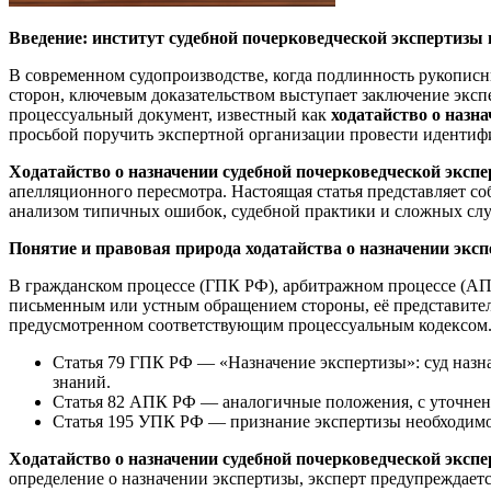
Введение: институт судебной почерковедческой экспертизы 
В современном судопроизводстве, когда подлинность рукописны
сторон, ключевым доказательством выступает заключение экспе
процессуальный документ, известный как
ходатайство о назн
просьбой поручить экспертной организации провести идентиф
Ходатайство о назначении судебной почерковедческой эксп
апелляционного пересмотра. Настоящая статья представляет с
анализом типичных ошибок, судебной практики и сложных слу
Понятие и правовая природа ходатайства о назначении экс
В гражданском процессе (ГПК РФ), арбитражном процессе (А
письменным или устным обращением стороны, её представителя 
предусмотренном соответствующим процессуальным кодексом. 
Статья 79 ГПК РФ — «Назначение экспертизы»: суд назн
знаний.
Статья 82 АПК РФ — аналогичные положения, с уточнение
Статья 195 УПК РФ — признание экспертизы необходимой,
Ходатайство о назначении судебной почерковедческой эксп
определение о назначении экспертизы, эксперт предупреждаетс