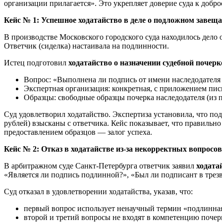
организации прилагается». Это укрепляет доверие суда к добро
Кейс № 1: Успешное ходатайство в деле о подложном завещ
В производстве Московского городского суда находилось дело 
Ответчик (сиделка) настаивала на подлинности.
Истец подготовил
ходатайство о назначении судебной почер
Вопрос: «Выполнена ли подпись от имени наследодателя
Экспертная организация: конкретная, с приложением пись
Образцы: свободные образцы почерка наследодателя (из 
Суд удовлетворил ходатайство. Экспертиза установила, что по
рублей) взысканы с ответчика. Кейс показывает, что правильн
предоставлением образцов — залог успеха.
Кейс № 2: Отказ в ходатайстве из-за некорректных вопросов
В арбитражном суде Санкт-Петербурга ответчик заявил
ходата
«Является ли подпись подлинной?», «Был ли подписант в трезв
Суд отказал в удовлетворении ходатайства, указав, что:
первый вопрос использует ненаучный термин «подлинна
второй и третий вопросы не входят в компетенцию почер