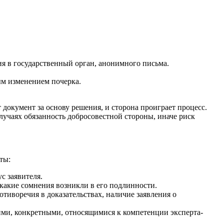
ия в государственный орган, анонимного письма.
ым изменением почерка.
документ за основу решения, и сторона проиграет процесс.
случаях обязанность добросовестной стороны, иначе риск
ты:
с заявителя.
, какие сомнения возникли в его подлинности.
тиворечия в доказательствах, наличие заявления о
ими, конкретными, относящимися к компетенции эксперта-