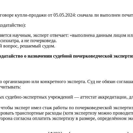
оворе купли-продажи от 05.05.2024: сначала ли выполнен печатн
ходатайство):
яется научным, эксперт отвечает: «выполнена данным лицом ил
ихиатра, а не почерковеда.
й вопрос, решаемый судом.
одатайство о назначении судебной почерковедческой эксперт
 организацию или конкретного эксперта. Суд не обязан соглашат
учитывать:
ых судебно-экспертных учреждений — аттестат аккредитации, д
тобы эксперт имел стаж работы по почерковедческой экспертизе
ировать транспортные расходы (хотя экспертизу можно проводит
сторона согласна оплатить экспертизу в размере, определённом 