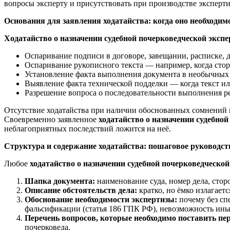
вопросы эксперту и присутствовать при производстве экспертиз
Основания для заявления ходатайства: когда оно необходим
Ходатайство о назначении судебной почерковедческой эксп
Оспаривание подписи в договоре, завещании, расписке, д
Оспаривание рукописного текста — например, когда сторо
Установление факта выполнения документа в необычных у
Выявление факта технической подделки — когда текст и
Разрешение вопроса о последовательности выполнения ре
Отсутствие ходатайства при наличии обоснованных сомнений в 
Своевременно заявленное
ходатайство о назначении судебно
неблагоприятных последствий ложится на неё.
Структура и содержание ходатайства: пошаговое руководст
Любое
ходатайство о назначении судебной почерковедческо
Шапка документа:
наименование суда, номер дела, стор
Описание обстоятельств дела:
кратко, но ёмко излагает
Обоснование необходимости экспертизы:
почему без сп
фальсификации (статья 186 ГПК РФ), невозможность ины
Перечень вопросов, которые необходимо поставить пе
почерковеда.