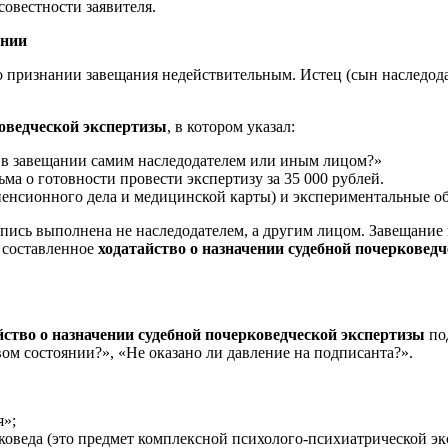
совестности заявителя.
ании
о признании завещания недействительным. Истец (сын наследода
коведческой экспертизы
, в котором указал:
 в завещании самим наследодателем или иным лицом?»
ма о готовности провести экспертизу за 35 000 рублей.
пенсионного дела и медицинской карты) и экспериментальные обр
дпись выполнена не наследодателем, а другим лицом. Завещание
о составленное
ходатайство о назначении судебной почерковед
йство о назначении судебной почерковедческой экспертизы
под
ом состоянии?», «Не оказано ли давление на подписанта?».
я»;
коведа (это предмет комплексной психолого-психиатрической эк