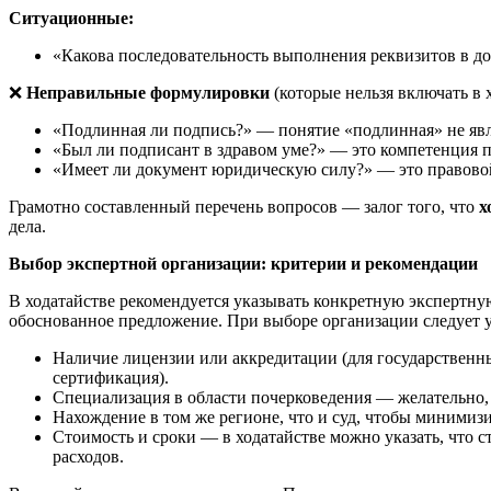
Ситуационные:
«Какова последовательность выполнения реквизитов в дог
❌
Неправильные формулировки
(которые нельзя включать в 
«Подлинная ли подпись?» — понятие «подлинная» не явл
«Был ли подписант в здравом уме?» — это компетенция пс
«Имеет ли документ юридическую силу?» — это правово
Грамотно составленный перечень вопросов — залог того, что
х
дела.
Выбор экспертной организации: критерии и рекомендации
В ходатайстве рекомендуется указывать конкретную экспертную
обоснованное предложение. При выборе организации следует 
Наличие лицензии или аккредитации (для государственн
сертификация).
Специализация в области почерковедения — желательно, ч
Нахождение в том же регионе, что и суд, чтобы минимиз
Стоимость и сроки — в ходатайстве можно указать, что 
расходов.