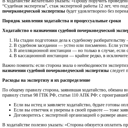
В ходатайстве желательно указать: «Прошу поручить проведен
“Судебная экспертиза”, стаж экспертной работы 12 лет, что п
почерковедческой экспертизы
будет удовлетворено без перена
Порядок заявления ходатайства и процессуальные сроки
Ходатайство о назначении судебной почерковедческой эксп
На стадии подготовки дела к судебному разбирательству
В судебном заседании — устно или письменно. Если устн
В апелляционной инстанции — но только в случае, если 
В кассационной инстанции — крайне редко, в исключите
Важно помнить: если сторона знала о необходимости экспертизы
назначении судебной почерковедческой экспертизы
следует п
Расходы на экспертизу и их распределение
По общему правилу сторона, заявившая ходатайство, обязана в
правилу статьи 98 ГПК РФ, статьи 110 АПК РФ: с проигравшей
Если вы истец и заявляете ходатайство, будьте готовы оп
Если вы ответчик и уверены в своей правоте — тоже заявл
Договоритесь с экспертной организацией о размере аванса
В ходатайстве полезно указать: «Сторона обязуется оплатить 