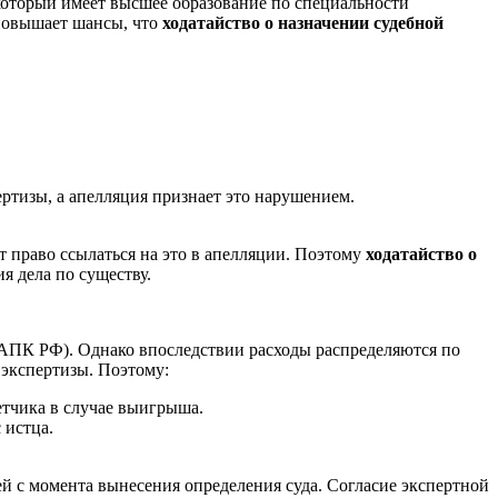
который имеет высшее образование по специальности
 повышает шансы, что
ходатайство о назначении судебной
ртизы, а апелляция признает это нарушением.
ет право ссылаться на это в апелляции. Поэтому
ходатайство о
я дела по существу.
8 АПК РФ). Однако впоследствии расходы распределяются по
 экспертизы. Поэтому:
ветчика в случае выигрыша.
 истца.
ей с момента вынесения определения суда. Согласие экспертной