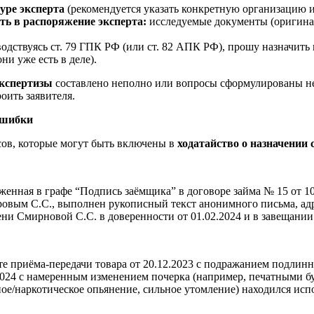
уре эксперта
(рекомендуется указать конкретную организацию и
ть в распоряжение эксперта:
исследуемые документы (оригинал
одствуясь ст. 79 ГПК РФ (или ст. 82 АПК РФ), прошу назначить
ни уже есть в деле).
экспертизы
составлено неполно или вопросы сформулированы нек
оить заявителя.
ошибки
ов, которые могут быть включены в
ходатайство о назначении
женная в графе “Подпись заёмщика” в договоре займа № 15 от 
овым С.С., выполнен рукописный текст анонимного письма, адр
 Смирновой С.С. в доверенности от 01.02.2024 и в завещании 
те приёма-передачи товара от 20.12.2023 с подражанием подлин
2024 с намеренным изменением почерка (например, печатными бу
ое/наркотическое опьянение, сильное утомление) находился исп