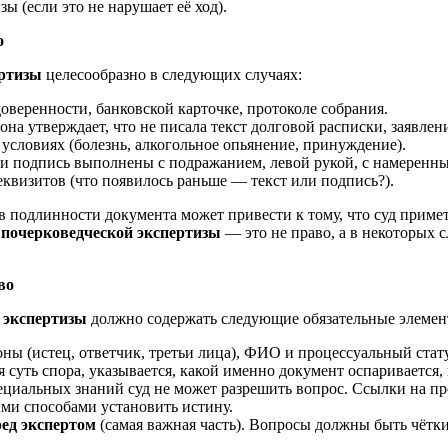
ы (если это не нарушает её ход).
о
ертизы
целесообразно в следующих случаях:
оверенности, банковской карточке, протоколе собрания.
на утверждает, что не писала текст долговой расписки, заявлен
словиях (болезнь, алкогольное опьянение, принуждение).
ли подпись выполнены с подражанием, левой рукой, с намеренн
квизитов (что появилось раньше — текст или подпись?).
подлинности документа может привести к тому, что суд примет 
й почерковедческой экспертизы
— это не право, а в некоторых 
во
й экспертизы
должно содержать следующие обязательные элемен
оны (истец, ответчик, третьи лица), ФИО и процессуальный стату
ся суть спора, указывается, какой именно документ оспаривается
ециальных знаний суд не может разрешить вопрос. Ссылки на про
ми способами установить истину.
ред экспертом
(самая важная часть). Вопросы должны быть чётк