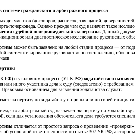
в системе гражданского и арбитражного процесса
х документов (договоров, расписок, завещаний, доверенностей,
рта-почерковеда. Однако прежде чем суд назначит такое исследо
ачении судебной почерковедческой экспертизы
. Данный докуме
икационное или диагностическое исследование рукописных объе
ертизы
может быть заявлено на любой стадии процесса — от подг
обой систематизированное руководство по составлению, обоснов
чаев.
пертизы
ПК РФ) и уголовном процессе (УПК РФ)
ходатайство о назначе
или иного участника дела к суду (следователю) с требованием 
Правовым основанием для заявления ходатайства служат:
ачает экспертизу по ходатайству стороны или по своей инициа
м, что арбитражный суд назначает экспертизу по ходатайству л
 если для установления обстоятельств дела требуются специал
ертизы
отличается от простого запроса о проведении «проверки» 
я об уголовной ответственности по статье 307 УК РФ, а стороны