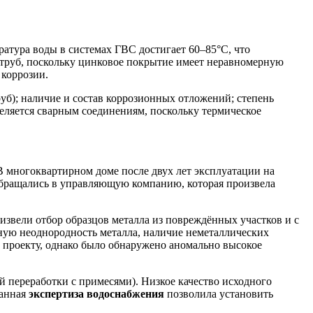
атура воды в системах ГВС достигает 60–85°C, что
 труб, поскольку цинковое покрытие имеет неравномерную
 коррозии.
уб); наличие и состав коррозионных отложений; степень
еляется сварным соединениям, поскольку термическое
В многоквартирном доме после двух лет эксплуатации на
обращались в управляющую компанию, которая произвела
звели отбор образцов металла из повреждённых участков и с
ную неоднородность металла, наличие неметаллических
а проекту, однако было обнаружено аномально высокое
 переработки с примесями). Низкое качество исходного
Данная
экспертиза водоснабжения
позволила установить