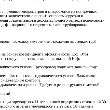
.
и с помощью микрометров и микроскопов на поперечных
ляют количественно оценить скорость коррозии и
еления средней высоты деформационного рельефа поверхности
 деформационного старения металла трубопровода.
вода, поскольку внутренние отложения на стенках труб
в на основе коэффициента эффективности Кэф. Этот
лены следующие зоны изменения значений Кэф:
авлического уклона. Трубопровод подлежит дальнейшему
иями фактического гидравлического уклона. Дальнейшее
при ежегодном контроле.
равлического уклона. Требуется реконструкция с заменой на
 новый.
ксплуатирующегося 11 лет со слоем внутренних отложений 30
сосного агрегата увеличилось в 2,29 раза. Эти данные