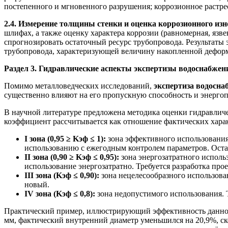
постепенного и мгновенного разрушения; коррозионное растре
2.4. Измерение толщины стенки и оценка коррозионного изн
шлифах, а также оценку характера коррозии (равномерная, язв
спрогнозировать остаточный ресурс трубопровода. Результат
трубопровода, характеризующей величину накопленной деформ
Раздел 3. Гидравлические аспекты экспертизы водоснабже
Помимо металловедческих исследований,
экспертиза водосна
существенно влияют на его пропускную способность и энергоп
В научной литературе предложена методика оценки гидравлич
коэффициент рассчитывается как отношение фактических харак
I зона (0,95 ≥ Kэф ≤ 1):
зона эффективного использовани
использованию с ежегодным контролем параметров. Оста
II зона (0,90 ≥ Kэф ≤ 0,95):
зона энергозатратного испол
использование энергозатратно. Требуется разработка пр
III зона (Kэф ≤ 0,90):
зона нецелесообразного использова
новый.
IV зона (Kэф ≤ 0,8):
зона недопустимого использования. 
Практический пример, иллюстрирующий эффективность данной 
мм, фактический внутренний диаметр уменьшился на 20,9%, ско