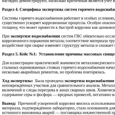
наглядно демонстрируют, насколько критичным является учёт
Раздел 4. Специфика экспертизы систем горячего водоснаб
Системы горячего водоснабжения работают в особых условиях,
существенно ускоряет коррозионные процессы. Особую опасно
толщину, что может привести к быстрой коррозии как цинковог
При
экспертизе водоснабжения
систем ГВС обязательно иссле
коррозионного поражения металла; соответствие материала тр
воздействие при сварке изменяет структуру металла и снижает
Раздел 5. Кейс №1: Установление причины массовых свище
Для иллюстрации практической значимости металловедческого 
стальных оцинкованных стояках горячего водоснабжения нача
несколько аварийных ремонтов, но проблема повторялась.
Ход экспертизы:
Была проведена
экспертиза водоснабжения
неповреждённых участков для сравнительного анализа. Метал
включений и следы перегрева в зонах сварных швов. Химически
содержание серы и фосфора — вредных примесей, негативно в
Вывод:
Причиной ускоренной коррозии явилось использование
материала, подтверждённое лабораторно, стало основанием дл
истинного виновника аварий — поставщика некачественной п