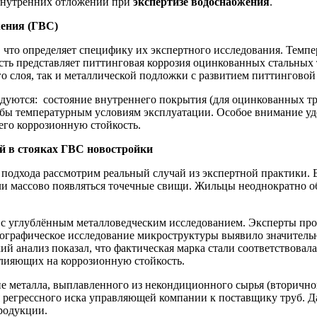
 внутренних отложений при
экспертизе водоснабжения
.
жения (ГВС)
 что определяет специфику их экспертного исследования. Темпер
сть представляет питтинговая коррозия оцинкованных стальных
о слоя, так и металлической подложки с развитием питтинговой
дуются: состояние внутреннего покрытия (для оцинкованных тр
убы температурным условиям эксплуатации. Особое внимание уд
 его коррозионную стойкость.
й в стояках ГВС новостройки
подхода рассмотрим реальный случай из экспертной практики. 
ли массово появляться точечные свищи. Жильцы неоднократно 
с углублённым металловедческим исследованием. Эксперты прои
лографическое исследование микроструктуры выявило значитель
й анализ показал, что фактическая марка стали соответствовал
лияющих на коррозионную стойкость.
 металла, выплавленного из некондиционного сырья (вторичной
я регрессного иска управляющей компании к поставщику труб. 
родукции.