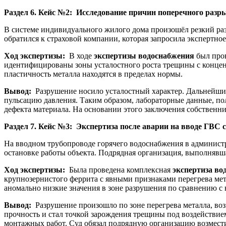
Раздел 6. Кейс №2: Исследование причин поперечного разр
В системе индивидуального жилого дома произошёл резкий раз
обратился к страховой компании, которая запросила экспертное
Ход экспертизы:
В ходе
экспертизы водоснабжения
был пров
идентифицированы зоны усталостного роста трещины с концен
пластичность металла находятся в пределах нормы.
Вывод:
Разрушение носило усталостный характер. Дальнейши
пульсацию давления. Таким образом, лабораторные данные, п
дефекта материала. На основании этого заключения собственн
Раздел 7. Кейс №3: Экспертиза после аварии на вводе ГВС
На вводном трубопроводе горячего водоснабжения в администр
остановке работы объекта. Подрядная организация, выполнявша
Ход экспертизы:
Была проведена комплексная
экспертиза во
крупнозернистого феррита с явными признаками перегрева мет
аномально низкие значения в зоне разрушения по сравнению с
Вывод:
Разрушение произошло по зоне перегрева металла, во
прочность и стал точкой зарождения трещины под воздействие
монтажных работ. Суд обязал подрядную организацию возмест