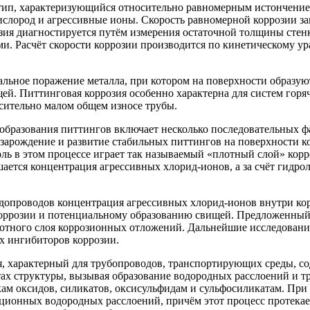
ип, характеризующийся относительно равномерным истончение
ислород и агрессивные ионы. Скорость равномерной коррозии за
зия диагностируется путём измерения остаточной толщины стен
 Расчёт скорости коррозии производится по кинетическому ура
льное поражение металла, при котором на поверхности образуют
ей. Питтинговая коррозия особенно характерна для систем горяч
сительно малом общем износе трубы.
образования питтингов включает несколько последовательных ф
; зарождение и развитие стабильных питтингов на поверхности
оль в этом процессе играет так называемый «плотный слой» кор
ется концентрация агрессивных хлорид-ионов, а за счёт гидрол
одопроводов концентрация агрессивных хлорид-ионов внутри кор
коррозии и потенциальному образованию свищей. Предложенный 
лотного слоя коррозионных отложений. Дальнейшие исследования
х ингибиторов коррозии.
, характерный для трубопроводов, транспортирующих среды, с
тах структуры, вызывая образование водородных расслоений и т
ам оксидов, силикатов, оксисульфидам и сульфосиликатам. При
ционных водородных расслоений, причём этот процесс протекает