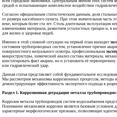
всей городской экономики. Центральным звеном этих систем 
средой и испытывающие комплексное воздействие гидравличес
Согласно официальным статистическим данным, доля стальных т
от размера населённого пункта. При этом значительная часть 
веке, которым более ста лет. Столь длительная эксплуатация
изменениями материала, развитием усталостных трещин и, в к
для жизни и здоровья людей.
Именно в этой сложной ситуации на первый план выходит
экс
состояния трубопроводных систем, установление причин авари
поверхностного визуального осмотра, профессиональная
экспе
микроструктуры, химический анализ состава материала, механ
констатировать факт аварии, но и установить её первопричин
или гидравлический удар.
Данная статья представляет собой фундаментальное исследов
Мы рассмотрим механизмы коррозионных процессов, методы ин
демонстрирующие эффективность экспертного подхода в разр
Раздел 1. Коррозионная деградация металла трубопроводо
Коррозия металла трубопроводов систем водоснабжения предст
Понимание механизмов коррозии является базовым условием 
характерные морфологические признаки, позволяющие иденти