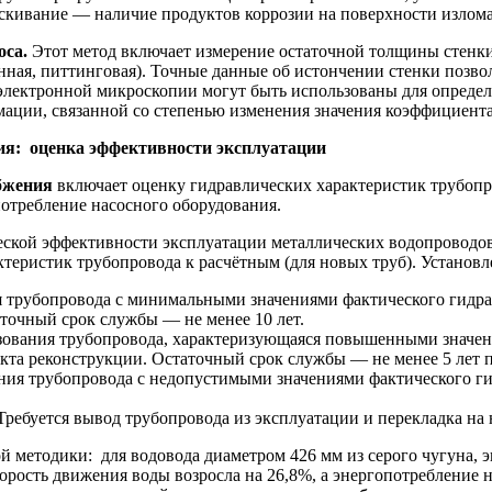
скивание — наличие продуктов коррозии на поверхности излома
оса.
Этот метод включает измерение остаточной толщины стенк
енная, питтинговая). Точные данные об истончении стенки позво
ы электронной микроскопии могут быть использованы для опред
ации, связанной со степенью изменения значения коэффициента
ния: оценка эффективности эксплуатации
бжения
включает оценку гидравлических характеристик трубопро
отребление насосного оборудования.
еской эффективности эксплуатации металлических водопроводо
теристик трубопровода к расчётным (для новых труб). Установ
я трубопровода с минимальными значениями фактического гидр
точный срок службы — не менее 10 лет.
ьзования трубопровода, характеризующаяся повышенными значен
оекта реконструкции. Остаточный срок службы — не менее 5 лет 
ния трубопровода с недопустимыми значениями фактического гид
Требуется вывод трубопровода из эксплуатации и перекладка на
методики: для водовода диаметром 426 мм из серого чугуна, э
рость движения воды возросла на 26,8%, а энергопотребление на