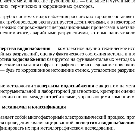
являются металлические трубопроводы — стальные и чугунные в
ких, термических и коррозионных факторов.
руб в системах водоснабжения российских городов составляет о
этих трубопроводов эксплуатируется десятилетиями, а в некото
 неизбежно сопровождается деградационными процессами в мета
онечном итоге, аварийными разрушениями, которые наносят кол
пертиза водоснабжения
— комплексное научно-техническое исс
йных разрушений, оценку фактического состояния металла и про
ртиза водоснабжения
базируется на фундаментальных методах 
ические испытания и фрактографическое исследование поверхнос
у — будь то коррозионное истощение стенок, усталостное разру
ание методологии
экспертизы водоснабжения
с акцентом на мет
струментальной и лабораторной диагностики, критерии оценки 
ешении споров между потребителями, управляющими компаниям
в: механизмы и классификация
авляет собой многофакторный электрохимический процесс, прот
для проведения квалифицированной
экспертизы водоснабжения
фицировать их при металлографическом исследовании.