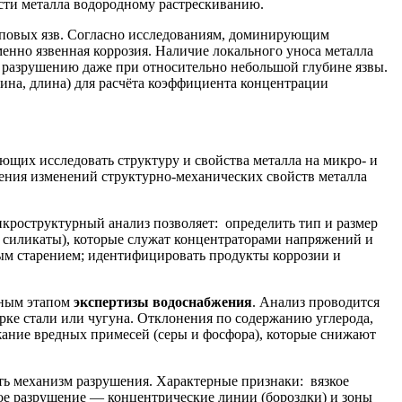
сти металла водородному растрескиванию.
пповых язв. Согласно исследованиям, доминирующим
нно язвенная коррозия. Наличие локального уноса металла
 разрушению даже при относительно небольшой глубине язвы.
ина, длина) для расчёта коэффициента концентрации
щих исследовать структуру и свойства металла на микро- и
ления изменений структурно-механических свойств металла
кроструктурный анализ позволяет: определить тип и размер
, силикаты), которые служат концентраторами напряжений и
ым старением; идентифицировать продукты коррозии и
ьным этапом
экспертизы водоснабжения
. Анализ проводится
рке стали или чугуна. Отклонения по содержанию углерода,
жание вредных примесей (серы и фосфора), которые снижают
ь механизм разрушения. Характерные признаки: вязкое
ое разрушение — концентрические линии (бороздки) и зоны