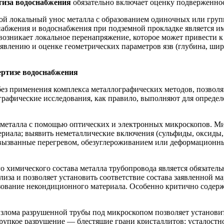
тиза водоснабжения
обязательно включает оценку подверженно
бой локальный унос металла с образованием одиночных или гру
бжения и водоснабжения при подземной прокладке является име
озникает локальное перенапряжение, которое может привести к
явлению и оценке геометрических параметров язв (глубина, шир
ертизе водоснабжения
з применения комплекса металлографических методов, позволяю
графические исследования, как правило, выполняют для опреде
металла с помощью оптических и электронных микроскопов. Ми
териала; выявить неметаллические включения (сульфиды, оксиды
 вызванные перегревом, обезуглероживанием или деформационн
 химического состава металла трубопровода является обязател
за и позволяет установить соответствие состава заявленной ма
ьзование некондиционного материала. Особенно критично содер
злома разрушенной трубы под микроскопом позволяет установит
рупкое разрушение — блестящие грани кристаллитов; усталостн