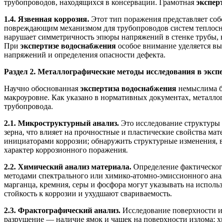
трубопроводов, находящихся в консервации. Грамотная
экспер
1.4. Язвенная коррозия.
Этот тип поражения представляет со
повреждающим механизмом для трубопроводов систем теплосна
нарушает симметричность эпюры напряжений в стенке трубы, в
При
экспертизе водоснабжения
особое внимание уделяется вы
напряжений и определения опасности дефекта.
Раздел 2. Металлографические методы исследования в эксп
Научно обоснованная
экспертиза водоснабжения
немыслима бе
макроуровне. Как указано в нормативных документах, металло
трубопровода.
2.1. Микроструктурный анализ.
Это исследование структуры 
зерна, что влияет на прочностные и пластические свойства ма
инициаторами коррозии; обнаружить структурные изменения,
характер коррозионного поражения.
2.2. Химический анализ материала.
Определение фактического
методами спектрального или химико-атомно-эмиссионного анали
марганца, кремния, серы и фосфора могут указывать на испол
стойкость к коррозии и ухудшают свариваемость.
2.3. Фрактографический анализ.
Исследование поверхности и
разрушение — наличие ямок и чашек на поверхности излома; х