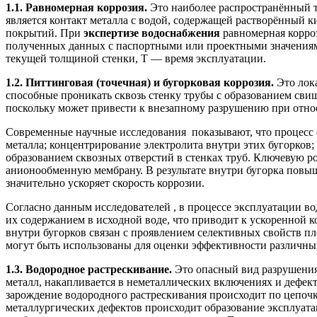
1.1. Равномерная коррозия.
Это наиболее распространённый т
является контакт металла с водой, содержащей растворённый к
покрытий. При
экспертизе водоснабжения
равномерная корро
полученных данных с паспортными или проектными значениями.
текущей толщиной стенки, Т — время эксплуатации.
1.2. Питтинговая (точечная) и бугорковая коррозия.
Это лока
способные проникать сквозь стенку трубы с образованием свищ
поскольку может привести к внезапному разрушению при отно
Современные научные исследования показывают, что процесс 
металла; концентрирование электролита внутри этих бугорков
образованием сквозных отверстий в стенках труб. Ключевую р
анионообменную мембрану. В результате внутри бугорка повыша
значительно ускоряет скорость коррозии.
Согласно данным исследователей , в процессе эксплуатации в
их содержанием в исходной воде, что приводит к ускоренной 
внутри бугорков связан с проявлением селективных свойств п
могут быть использованы для оценки эффективности различны
1.3. Водородное растрескивание.
Это опасный вид разрушения
металл, накапливается в неметаллических включениях и дефек
зарождение водородного растрескивания происходит по цепочк
металлургических дефектов происходит образование эксплуата