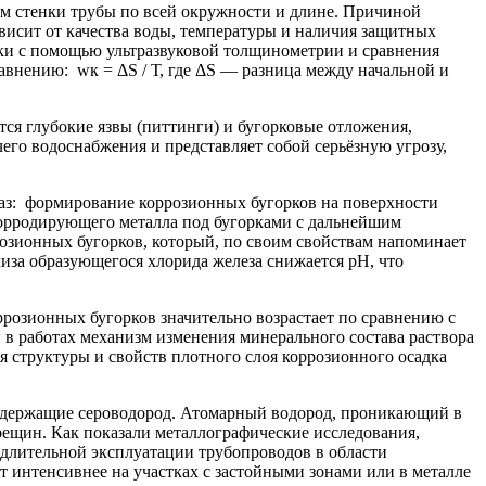
м стенки трубы по всей окружности и длине. Причиной
висит от качества воды, температуры и наличия защитных
ки с помощью ультразвуковой толщинометрии и сравнения
внению: wк = ΔS / Т, где ΔS — разница между начальной и
ся глубокие язвы (питтинги) и бугорковые отложения,
его водоснабжения и представляет собой серьёзную угрозу,
аз: формирование коррозионных бугорков на поверхности
 корродирующего металла под бугорками с дальнейшим
розионных бугорков, который, по своим свойствам напоминает
иза образующегося хлорида железа снижается pH, что
розионных бугорков значительно возрастает по сравнению с
в работах механизм изменения минерального состава раствора
 структуры и свойств плотного слоя коррозионного осадка
одержащие сероводород. Атомарный водород, проникающий в
рещин. Как показали металлографические исследования,
 длительной эксплуатации трубопроводов в области
 интенсивнее на участках с застойными зонами или в металле