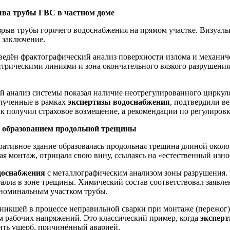
ыва трубы ГВС в частном доме
рыв трубы горячего водоснабжения на прямом участке. Визуаль
 заключение.
едён фрактографический анализ поверхности излома и механиче
трическими линиями и зона окончательного вязкого разрушения
й анализ системы показал наличие неотрегулированного циркул
олученные в рамках
экспертизы водоснабжения
, подтвердили ве
ик получил страховое возмещение, а рекомендации по регулировк
 с образованием продольной трещины
ативное здание образовалась продольная трещина длиной около
я монтаж, отрицала свою вину, ссылаясь на «естественный изно
доснабжения
с металлографическим анализом зоны разрушения.
алла в зоне трещины. Химический состав соответствовал заявле
 номинальным участком трубы.
зникшей в процессе неправильной сварки при монтаже (пережог)
м рабочих напряжений. Это классический пример, когда
эксперт
ить ущерб, причинённый аварией.