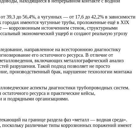
одоводы, находящиеся в непрерывном контакте с водной
т 39,3 до 56,4%, а чугунных — от 17,6 до 42,2% в зависимости
рых городах имеются чугунные трубы, проложенные ещё в XIX
лле — коррозионным истончением стенок, структурными
оссальный экономический ущерб и создают реальную угрозу
ледование, направленное на всестороннюю диагностику
гнозирование его остаточного ресурса. В отличие от
металловедения, включающих металлографический анализ
тей разрушения. Такой подход позволяет не просто
шение, производственный брак, нарушение технологии монтажа
алловедческие аспекты диагностики трубопроводных систем.
остаточного ресурса и практические кейсы,
и и подрядными организациями.
екающий на границе раздела фаз «металл — водная среда».
, поскольку различные типы коррозионных поражений имеют