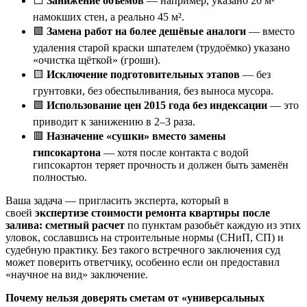
⬜
Занижение объёмов
— например, указано 20 м²
намокших стен, а реально 45 м².
🟩
Замена работ на более дешёвые аналоги
— вместо
удаления старой краски шпателем (трудоёмко) указано
«очистка щёткой» (гроши).
🟨
Исключение подготовительных этапов
— без
грунтовки, без обеспыливания, без выноса мусора.
🟪
Использование цен 2015 года без индексации
— это
приводит к занижению в 2–3 раза.
🟥
Назначение «сушки» вместо замены
гипсокартона
— хотя после контакта с водой
гипсокартон теряет прочность и должен быть заменён
полностью.
Ваша задача — пригласить эксперта, который в
своей
экспертизе стоимости ремонта квартиры после
залива: сметный расчет
по пунктам разобьёт каждую из этих
уловок, сославшись на строительные нормы (СНиП, СП) и
судебную практику. Без такого встречного заключения суд
может поверить ответчику, особенно если он предоставил
«научное на вид» заключение.
Почему нельзя доверять сметам от «универсальных