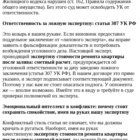
Жилищного кодекса нарушен (ст. 162, Правила содержания
общего имущества). Без этого суд может освободить УК от
ответственности.
Ответственность за ложную экспертизу: статья 307 УК РФ
Это козырь в вашем рукаве. Если виновник предоставил
поддельное заключение от «липового эксперта», вы вправе
заявить о фальсификации доказательств и потребовать
возбуждения уголовного дела. Настоящий эксперт,
проводящий
экспертизу стоимости ремонта квартиры
после залива: сметный расчет
, предупреждается об
уголовной ответственности за дачу заведомо ложного
заключения (статья 307 УК РФ). В нашем договоре это прямо
указано, и эксперт подписывает соответствующий документ.
Поэтому у нас вам не стоит опасаться подлога. У оппонента
же — вполне возможно. Имейте это в виду и требуйте в суде
проверки полномочий их эксперта.
Эмоциональный интеллект в конфликте: почему стоит
сохранять спокойствие, имея на руках нашу экспертизу
Конфликтный стиль статьи не означает, что вы должны
кричать и ругаться. Наоборот, имея на руках
качественную
экспертизу стоимости ремонта квартиры
после залива: сметный расчет
, вы можете быть ледяным