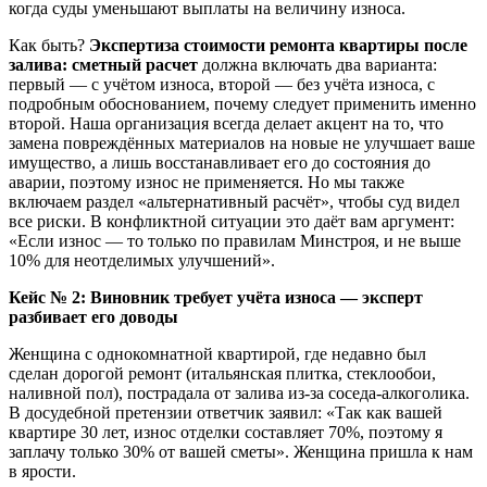
когда суды уменьшают выплаты на величину износа.
Как быть?
Экспертиза стоимости ремонта квартиры после
залива: сметный расчет
должна включать два варианта:
первый — с учётом износа, второй — без учёта износа, с
подробным обоснованием, почему следует применить именно
второй. Наша организация всегда делает акцент на то, что
замена повреждённых материалов на новые не улучшает ваше
имущество, а лишь восстанавливает его до состояния до
аварии, поэтому износ не применяется. Но мы также
включаем раздел «альтернативный расчёт», чтобы суд видел
все риски. В конфликтной ситуации это даёт вам аргумент:
«Если износ — то только по правилам Минстроя, и не выше
10% для неотделимых улучшений».
Кейс № 2: Виновник требует учёта износа — эксперт
разбивает его доводы
Женщина с однокомнатной квартирой, где недавно был
сделан дорогой ремонт (итальянская плитка, стеклообои,
наливной пол), пострадала от залива из-за соседа-алкоголика.
В досудебной претензии ответчик заявил: «Так как вашей
квартире 30 лет, износ отделки составляет 70%, поэтому я
заплачу только 30% от вашей сметы». Женщина пришла к нам
в ярости.