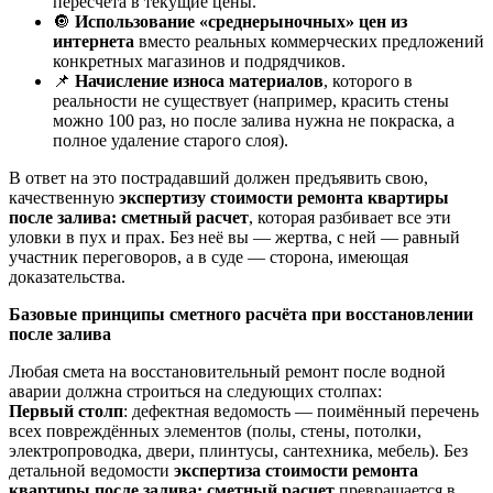
пересчёта в текущие цены.
🔘
Использование «среднерыночных» цен из
интернета
вместо реальных коммерческих предложений
конкретных магазинов и подрядчиков.
📌
Начисление износа материалов
, которого в
реальности не существует (например, красить стены
можно 100 раз, но после залива нужна не покраска, а
полное удаление старого слоя).
В ответ на это пострадавший должен предъявить свою,
качественную
экспертизу стоимости ремонта квартиры
после залива: сметный расчет
, которая разбивает все эти
уловки в пух и прах. Без неё вы — жертва, с ней — равный
участник переговоров, а в суде — сторона, имеющая
доказательства.
Базовые принципы сметного расчёта при восстановлении
после залива
Любая смета на восстановительный ремонт после водной
аварии должна строиться на следующих столпах:
Первый столп
: дефектная ведомость — поимённый перечень
всех повреждённых элементов (полы, стены, потолки,
электропроводка, двери, плинтусы, сантехника, мебель). Без
детальной ведомости
экспертиза стоимости ремонта
квартиры после залива: сметный расчет
превращается в