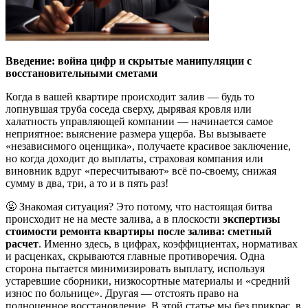
Введение: война цифр и скрытые манипуляции с
восстановительными сметами
Когда в вашей квартире происходит залив — будь то
лопнувшая труба соседа сверху, дырявая кровля или
халатность управляющей компании — начинается самое
неприятное: выяснение размера ущерба. Вы вызываете
«независимого оценщика», получаете красивое заключение,
но когда доходит до выплаты, страховая компания или
виновник вдруг «пересчитывают» всё по-своему, снижая
сумму в два, три, а то и в пять раз!
🤬 Знакомая ситуация? Это потому, что настоящая битва
происходит не на месте залива, а в плоскости
экспертизы
стоимости ремонта квартиры после залива: сметный
расчет
. Именно здесь, в цифрах, коэффициентах, нормативах
и расценках, скрываются главные противоречия. Одна
сторона пытается минимизировать выплату, используя
устаревшие сборники, низкосортные материалы и «средний
износ по больнице». Другая — отстоять право на
полноценное восстановление. В этой статье мы без прикрас, в