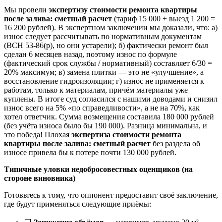
Мы провели
экспертизу стоимости ремонта квартиры
после залива: сметный расчет
(тариф 15 000 + выезд 1 200 =
16 200 рублей). В экспертном заключении мы доказали, что: а)
износ следует рассчитывать по нормативным документам
(ВСН 53-86(р), но они устарели); б) фактически ремонт был
сделан 6 месяцев назад, поэтому износ по формуле
(фактический срок службы / нормативный) составляет 6/30 =
20% максимум; в) замена плитки — это не «улучшение», а
восстановление гидроизоляции; г) износ не применяется к
работам, только к материалам, причём материалы уже
куплены. В итоге суд согласился с нашими доводами и снизил
износ всего на 5% «по справедливости», а не на 70%, как
хотел ответчик. Сумма возмещения составила 180 000 рублей
(без учёта износа было бы 190 000). Разница минимальна, и
это победа! Плохая
экспертиза стоимости ремонта
квартиры после залива: сметный расчет
без раздела об
износе привела бы к потере почти 130 000 рублей.
Типичные уловки недобросовестных оценщиков (на
стороне виновника)
Готовьтесь к тому, что оппонент предоставит своё заключение,
где будут применяться следующие приёмы: