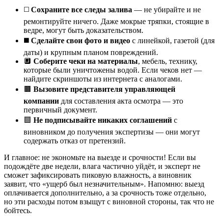
◻️
Сохраните все следы залива
— не убирайте и не
ремонтируйте ничего. Даже мокрые тряпки, стоящие в
ведре, могут быть доказательством.
◼️
Сделайте свои фото и видео
с линейкой, газетой (для
даты) и крупным планом повреждений.
🔲
Соберите чеки на материалы
, мебель, технику,
которые были уничтожены водой. Если чеков нет —
найдите скриншоты из интернета с аналогами.
🟫
Вызовите представителя управляющей
компании
для составления акта осмотра — это
первичный документ.
🟦
Не подписывайте никаких соглашений
с
виновником до получения экспертизы — они могут
содержать отказ от претензий.
И главное: не экономьте на выезде и срочности! Если вы
подождёте две недели, влага частично уйдёт, и эксперт не
сможет зафиксировать пиковую влажность, а виновник
заявит, что «ущерб был незначительным». Напомню: выезд
оплачивается дополнительно, а за срочность тоже отдельно,
но эти расходы потом взыщут с виновной стороны, так что не
бойтесь.