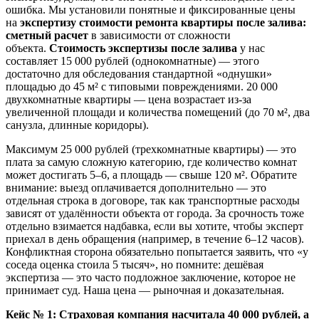
ошибка. Мы установили понятные и фиксированные цены
на
экспертизу стоимости ремонта квартиры после залива:
сметный расчет
в зависимости от сложности
объекта.
Стоимость экспертизы после залива
у нас
составляет 15 000 рублей (однокомнатные) — этого
достаточно для обследования стандартной «однушки»
площадью до 45 м² с типовыми повреждениями. 20 000
двухкомнатные квартиры — цена возрастает из-за
увеличенной площади и количества помещений (до 70 м², два
санузла, длинные коридоры).
Максимум 25 000 рублей (трехкомнатные квартиры) — это
плата за самую сложную категорию, где количество комнат
может достигать 5–6, а площадь — свыше 120 м². Обратите
внимание: выезд оплачивается дополнительно — это
отдельная строка в договоре, так как транспортные расходы
зависят от удалённости объекта от города. За срочность тоже
отдельно взимается надбавка, если вы хотите, чтобы эксперт
приехал в день обращения (например, в течение 6–12 часов).
Конфликтная сторона обязательно попытается заявить, что «у
соседа оценка стоила 5 тысяч», но помните: дешёвая
экспертиза — это часто подложное заключение, которое не
принимает суд. Наша цена — рыночная и доказательная.
Кейс № 1: Страховая компания насчитала 40 000 рублей, а