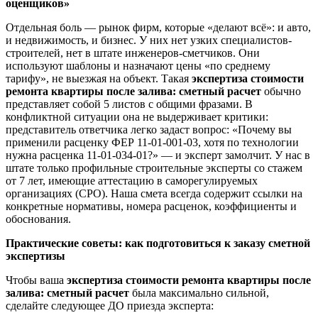
оценщиков»
Отдельная боль — рынок фирм, которые «делают всё»: и авто,
и недвижимость, и бизнес. У них нет узких специалистов-
строителей, нет в штате инженеров-сметчиков. Они
используют шаблоны и назначают цены «по среднему
тарифу», не выезжая на объект. Такая
экспертиза стоимости
ремонта квартиры после залива: сметный расчет
обычно
представляет собой 5 листов с общими фразами. В
конфликтной ситуации она не выдерживает критики:
представитель ответчика легко задаст вопрос: «Почему вы
применили расценку ФЕР 11-01-001-03, хотя по технологии
нужна расценка 11-01-034-01?» — и эксперт замолчит. У нас в
штате только профильные строительные эксперты со стажем
от 7 лет, имеющие аттестацию в саморегулируемых
организациях (СРО). Наша смета всегда содержит ссылки на
конкретные нормативы, номера расценок, коэффициенты и
обоснования.
Практические советы: как подготовиться к заказу сметной
экспертизы
Чтобы ваша
экспертиза стоимости ремонта квартиры после
залива: сметный расчет
была максимально сильной,
сделайте следующее ДО приезда эксперта: