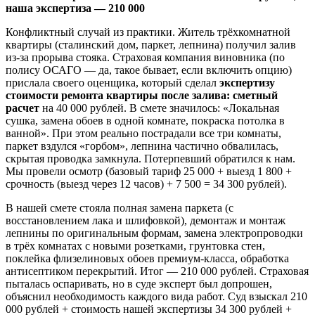
наша экспертиза — 210 000
Конфликтный случай из практики. Житель трёхкомнатной
квартиры (сталинский дом, паркет, лепнина) получил залив
из-за прорыва стояка. Страховая компания виновника (по
полису ОСАГО — да, такое бывает, если включить опцию)
прислала своего оценщика, который сделал
экспертизу
стоимости ремонта квартиры после залива: сметный
расчет
на 40 000 рублей. В смете значилось: «Локальная
сушка, замена обоев в одной комнате, покраска потолка в
ванной». При этом реально пострадали все три комнаты,
паркет вздулся «горбом», лепнина частично обвалилась,
скрытая проводка замкнула. Потерпевший обратился к нам.
Мы провели осмотр (базовый тариф 25 000 + выезд 1 800 +
срочность (выезд через 12 часов) + 7 500 = 34 300 рублей).
В нашей смете стояла полная замена паркета (с
восстановлением лака и шлифовкой), демонтаж и монтаж
лепнины по оригинальным формам, замена электропроводки
в трёх комнатах с новыми розетками, грунтовка стен,
поклейка флизелиновых обоев премиум-класса, обработка
антисептиком перекрытий. Итог — 210 000 рублей. Страховая
пыталась оспаривать, но в суде эксперт был допрошен,
объяснил необходимость каждого вида работ. Суд взыскал 210
000 рублей + стоимость нашей экспертизы 34 300 рублей +