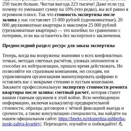
250 тысяч больше. Чистая выгода 223 тысячи! Даже если суд
почему-то уменьшит сумму на 10% (что редко), вы всё равно в
огромном плюсе. Так что
стоимость экспертизы после
залива
у нас составляет 15 000 рублей (однокомнатные), 20
000 двухкомнатные квартиры и максимум 25 000 рублей
(трехкомнатные квартиры) — это копейки по сравнению с
потерями, если вы останетесь без экспертного заключения.
Предпоследний раздел: ресурс для заказа экспертизы
Теперь, когда вы вооружены знаниями о всех конфликтных
точках, методах сметных расчётов, уловках оппонентов и
способах их нейтрализации, пришло время действовать. Не
позволяйте ни страховым компаниям, ни соседям, ни
управляющим организациям манипулировать цифрами и
оставлять вас с мокрыми стенами и пустым кошельком.
Закажите профессиональную
экспертизу стоимости ремонта
квартиры после залива: сметный расчет
, которая станет
вашим главным оружием в этой войне. Всю необходимую
информацию, включая калькулятор предварительной
стоимости, образцы договоров с чёткой фиксацией выезда и
срочности, а также консультацию специалиста, вы найдёте на
нашем официальном сайте:
https://bneks.ru/ekspertiza-ushherba-
posle-zaliva-kvartiry/
. Переходите, изучайте и побеждайте! 💪