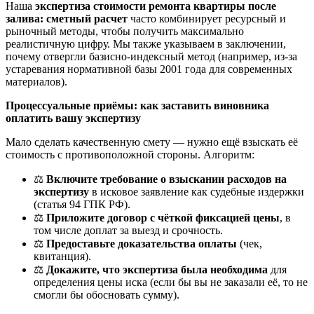
Наша
экспертиза стоимости ремонта квартиры после
залива: сметный расчет
часто комбинирует ресурсный и
рыночный методы, чтобы получить максимально
реалистичную цифру. Мы также указываем в заключении,
почему отвергли базисно-индексный метод (например, из-за
устаревания нормативной базы 2001 года для современных
материалов).
Процессуальные приёмы: как заставить виновника
оплатить вашу экспертизу
Мало сделать качественную смету — нужно ещё взыскать её
стоимость с противоположной стороны. Алгоритм:
⚖️
Включите требование о взыскании расходов на
экспертизу
в исковое заявление как судебные издержки
(статья 94 ГПК РФ).
⚖️
Приложите договор с чёткой фиксацией цены
, в
том числе доплат за выезд и срочность.
⚖️
Предоставьте доказательства оплаты
(чек,
квитанция).
⚖️
Докажите, что экспертиза была необходима
для
определения цены иска (если бы вы не заказали её, то не
смогли бы обосновать сумму).