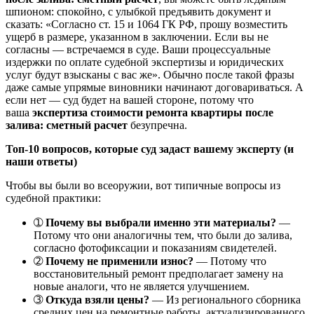
шпионом: спокойно, с улыбкой предъявить документ и
сказать: «Согласно ст. 15 и 1064 ГК РФ, прошу возместить
ущерб в размере, указанном в заключении. Если вы не
согласны — встречаемся в суде. Ваши процессуальные
издержки по оплате судебной экспертизы и юридических
услуг будут взысканы с вас же». Обычно после такой фразы
даже самые упрямые виновники начинают договариваться. А
если нет — суд будет на вашей стороне, потому что
ваша
экспертиза стоимости ремонта квартиры после
залива: сметный расчет
безупречна.
Топ-10 вопросов, которые суд задаст вашему эксперту (и
наши ответы)
Чтобы вы были во всеоружии, вот типичные вопросы из
судебной практики:
➀
Почему вы выбрали именно эти материалы?
—
Потому что они аналогичны тем, что были до залива,
согласно фотофиксации и показаниям свидетелей.
➁
Почему не применили износ?
— Потому что
восстановительный ремонт предполагает замену на
новые аналоги, что не является улучшением.
➂
Откуда взяли цены?
— Из регионального сборника
средних цен на ремонтные работы, актуализированного