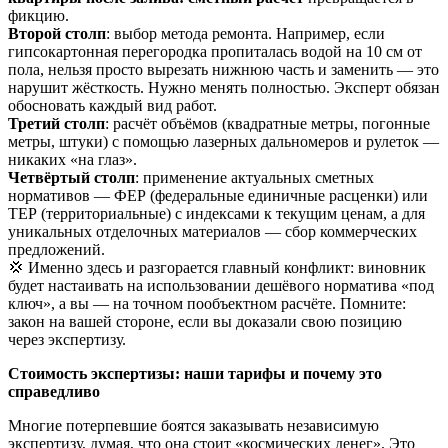
фикцию.
Второй столп
: выбор метода ремонта. Например, если
гипсокартонная перегородка пропиталась водой на 10 см от
пола, нельзя просто вырезать нижнюю часть и заменить — это
нарушит жёсткость. Нужно менять полностью. Эксперт обязан
обосновать каждый вид работ.
Третий столп
: расчёт объёмов (квадратные метры, погонные
метры, штуки) с помощью лазерных дальномеров и рулеток —
никаких «на глаз».
Четвёртый столп
: применение актуальных сметных
нормативов — ФЕР (федеральные единичные расценки) или
ТЕР (территориальные) с индексами к текущим ценам, а для
уникальных отделочных материалов — сбор коммерческих
предложений.
💢 Именно здесь и разгорается главный конфликт: виновник
будет настаивать на использовании дешёвого норматива «под
ключ», а вы — на точном пообъектном расчёте. Помните:
закон на вашей стороне, если вы доказали свою позицию
через экспертизу.
Стоимость экспертизы: наши тарифы и почему это
справедливо
Многие потерпевшие боятся заказывать независимую
экспертизу, думая, что она стоит «космических денег». Это