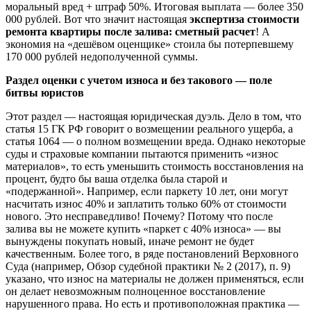
моральный вред + штраф 50%. Итоговая выплата — более 350
000 рублей. Вот что значит настоящая
экспертиза стоимости
ремонта квартиры после залива: сметный расчет
! А
экономия на «дешёвом оценщике» стоила бы потерпевшему
170 000 рублей недополученной суммы.
Раздел оценки с учетом износа и без такового — поле
битвы юристов
Этот раздел — настоящая юридическая дуэль. Дело в том, что
статья 15 ГК РФ говорит о возмещении реального ущерба, а
статья 1064 — о полном возмещении вреда. Однако некоторые
суды и страховые компании пытаются применить «износ
материалов», то есть уменьшить стоимость восстановления на
процент, будто бы ваша отделка была старой и
«подержанной». Например, если паркету 10 лет, они могут
насчитать износ 40% и заплатить только 60% от стоимости
нового. Это несправедливо! Почему? Потому что после
залива вы не можете купить «паркет с 40% износа» — вы
вынуждены покупать новый, иначе ремонт не будет
качественным. Более того, в ряде постановлений Верховного
Суда (например, Обзор судебной практики № 2 (2017), п. 9)
указано, что износ на материалы не должен применяться, если
он делает невозможным полноценное восстановление
нарушенного права. Но есть и противоположная практика —