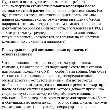
Суды почти всегда удовлетворяют такие требования,
если
экспертиза стоимости ремонта квартиры после
залива: сметный расчет
выполнена профессионально. Но
будьте готовы к тому, что ответчик будет орать, что «вы
наняли карманных экспертов» и «цена завышена». Чтобы
парировать это, мы всегда прилагаем к заключению копии
документов об образовании эксперта, его членстве в СРО, а
также распечатку среднерыночных цен на аналогичные
услуги по региону (разумеется, без ссылок на конкретные
компании, но с указанием диапазона).
Роль управляющей компании и как привлечь её к
ответственности
Часто виновник — это не сосед, а сама управляющая
компания, не обеспечившая надлежащее состояние стояков
или кровли. Конфликт с УК — особый вид войны. Они будут
ссылаться на «нормальный износ», «непредвиденные
обстоятельства», «отсутствие вины». Им потребуется
особенно сильная
экспертиза стоимости ремонта квартиры
после залива: сметный расчет
, которая докажет причинно-
следственную связь между их бездействием и вашими
убытками. Например, если кровля не ремонтировалась 15 лет
и обрушилась во время дождя — это их вина. Эксперт должен
указать, какой именно пункт договора управления или