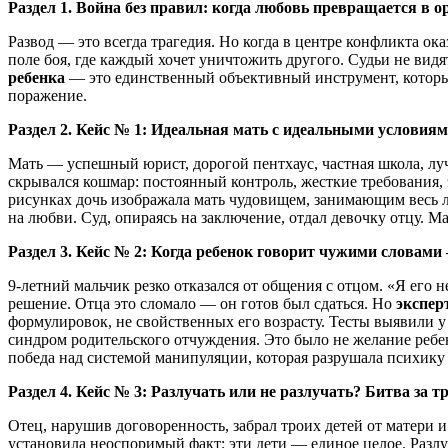
Раздел 1. Война без правил: когда любовь превращается в 
Развод — это всегда трагедия. Но когда в центре конфликта ок
поле боя, где каждый хочет уничтожить другого. Судьи не вид
ребенка
— это единственный объективный инструмент, который 
поражение.
Раздел 2. Кейс № 1: Идеальная мать с идеальными условия
Мать — успешный юрист, дорогой пентхаус, частная школа, лу
скрывался кошмар: постоянный контроль, жесткие требования,
рисунках дочь изображала мать чудовищем, занимающим весь ли
на любви. Суд, опираясь на заключение, отдал девочку отцу. М
Раздел 3. Кейс № 2: Когда ребенок говорит чужими словам
9-летний мальчик резко отказался от общения с отцом. «Я его н
решение. Отца это сломало — он готов был сдаться. Но
экспер
формулировок, не свойственных его возрасту. Тесты выявили у
синдром родительского отчуждения. Это было не желание ребе
победа над системой манипуляции, которая разрушала психику 
Раздел 4. Кейс № 3: Разлучать или не разлучать? Битва за т
Отец, нарушив договоренность, забрал троих детей от матери 
установила неоспоримый факт: эти дети — единое целое. Разлу