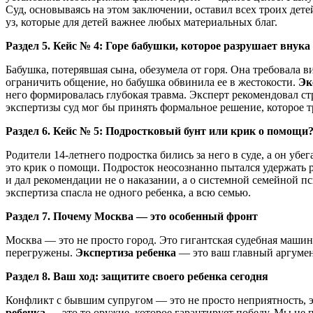
Суд, основываясь на этом заключении, оставил всех троих дете
уз, которые для детей важнее любых материальных благ.
Раздел 5. Кейс № 4: Горе бабушки, которое разрушает внука
Бабушка, потерявшая сына, обезумела от горя. Она требовала в
ограничить общение, но бабушка обвинила ее в жестокости.
Эк
него формировалась глубокая травма. Эксперт рекомендовал ст
экспертизы суд мог бы принять формальное решение, которое 
Раздел 6. Кейс № 5: Подростковый бунт или крик о помощи
Родители 14-летнего подростка бились за него в суде, а он убе
это крик о помощи. Подросток неосознанно пытался удержать
и дал рекомендации не о наказании, а о системной семейной п
экспертиза спасла не одного ребенка, а всю семью.
Раздел 7. Почему Москва — это особенный фронт
Москва — это не просто город. Это гигантская судебная машин
перегружены.
Экспертиза ребенка
— это ваш главный аргумен
Раздел 8. Ваш ход: защитите своего ребенка сегодня
Конфликт с бывшим супругом — это не просто неприятность, э
ребенка
— это то оружие, которое гарантирует победу. Мы не 