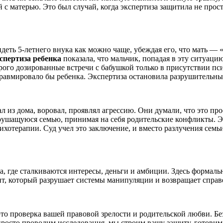
й с матерью. Это был случай, когда экспертиза защитила не прос
идеть 5-летнего внука как можно чаще, убеждая его, что мать — 
спертиза ребенка
показала, что мальчик, попадая в эту ситуац
рого дозированные встречи с бабушкой только в присутствии пс
травмировало бы ребенка. Экспертиза остановила разрушительны
?
гал из дома, воровал, проявлял агрессию. Они думали, что это п
 рушащуюся семью, принимая на себя родительские конфликты. 
сихотерапии. Суд учел это заключение, и вместо разлучения сем
а, где сталкиваются интересы, деньги и амбиции. Здесь формаль
т, который разрушает системы манипуляции и возвращает справ
то проверка вашей правовой зрелости и родительской любви. Б
просто проводим исследования, мы строим вашу защиту, готовим