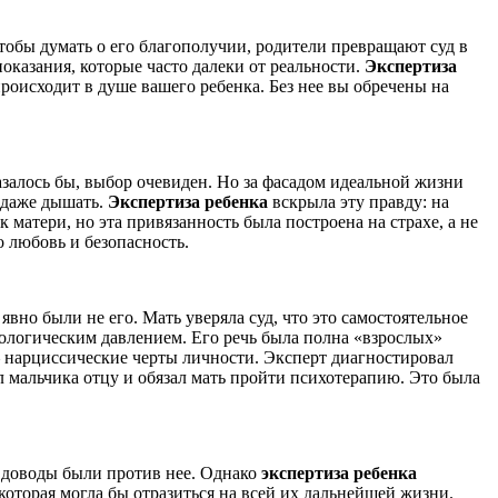
чтобы думать о его благополучии, родители превращают суд в
оказания, которые часто далеки от реальности.
Экспертиза
роисходит в душе вашего ребенка. Без нее вы обречены на
залось бы, выбор очевиден. Но за фасадом идеальной жизни
 даже дышать.
Экспертиза ребенка
вскрыла эту правду: на
матери, но эта привязанность была построена на страхе, а не
 любовь и безопасность.
явно были не его. Мать уверяла суд, что это самостоятельное
ологическим давлением. Его речь была полна «взрослых»
— нарциссические черты личности. Эксперт диагностировал
 мальчика отцу и обязал мать пройти психотерапию. Это была
е доводы были против нее. Однако
экспертиза ребенка
которая могла бы отразиться на всей их дальнейшей жизни.