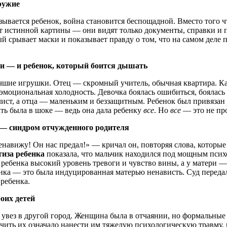
оружие
азывается ребенок, война становится беспощадной. Вместо того 
ят истинной картины — они видят только документы, справки и п
срывает маски и показывает правду о том, что на самом деле п
ми — и ребенок, который боится дышать
чшие игрушки. Отец — скромный учитель, обычная квартира. Ка
 эмоциональная холодность. Девочка боялась ошибиться, боялась
ст, а отца — маленьким и беззащитным. Ребенок был привязан к 
ать была в шоке — ведь она дала ребенку
все
. Но
все
— это не про
и — синдром отчужденного родителя
енавижу! Он нас предал!» — кричал он, повторяя слова, которые 
тиза ребенка
показала, что мальчик находился под мощным псих
 ребенка высокий уровень тревоги и чувство вины, а у матери 
нка — это была индуцированная матерью ненависть. Суд передал
ребенка.
роих детей
и увез в другой город. Женщина была в отчаянии, но формальны
чить их означало нанести им тяжелую психологическую травму, 