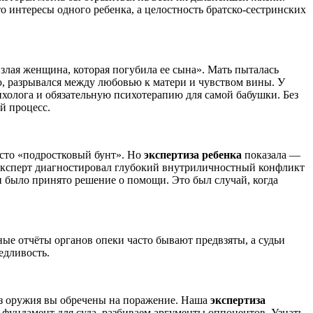
то интересы одного ребенка, а целостность братско-сестринских
«злая женщина, которая погубила ее сына». Мать пыталась
ию, разрывался между любовью к матери и чувством вины. У
ихолога и обязательную психотерапию для самой бабушки. Без
й процесс.
росто «подростковый бунт». Но
экспертиза ребенка
показала —
Эксперт диагностировал глубокий внутриличностный конфликт
ьи было принято решение о помощи. Это был случай, когда
ные отчёты органов опеки часто бывают предвзяты, а судьи
едливость.
ез оружия вы обречены на поражение. Наша
экспертиза
 фундамент для суда, разбиваем аргументы оппонентов. Узнать