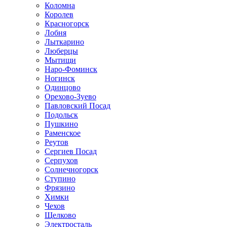
Коломна
Королев
Красногорск
Лобня
Лыткарино
Люберцы
Мытищи
Наро-Фоминск
Ногинск
Одинцово
Орехово-Зуево
Павловский Посад
Подольск
Пушкино
Раменское
Реутов
Сергиев Посад
Серпухов
Солнечногорск
Ступино
Фрязино
Химки
Чехов
Щелково
Электросталь