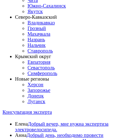
Чита
Южно-Сахалинск
Якутск
Северо-Кавказский
Владикавказ
Грозный
Махачкала
Назрань
Нальчик
Ставрополь
Крымский округ
Евпатория
Севастополь
Симферополь
Новые регионы
Херсон
Запорожье
Донецк
Луганск
Консультация эксперта
Елена
Добрый вечер, мне нужна экспертиза
электровелосипеда.
Анна
Добрый день, необходимо провести