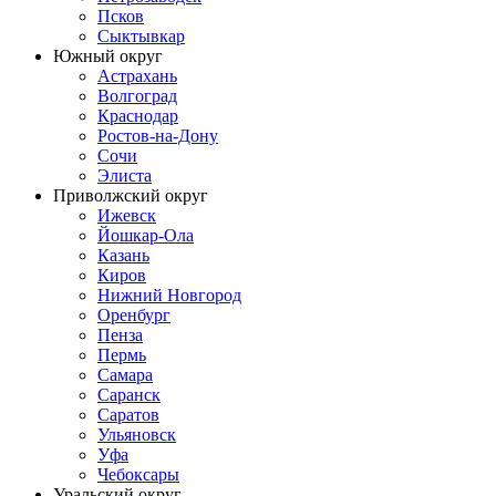
Псков
Сыктывкар
Южный округ
Астрахань
Волгоград
Краснодар
Ростов-на-Дону
Сочи
Элиста
Приволжский округ
Ижевск
Йошкар-Ола
Казань
Киров
Нижний Новгород
Оренбург
Пенза
Пермь
Самара
Саранск
Саратов
Ульяновск
Уфа
Чебоксары
Уральский округ