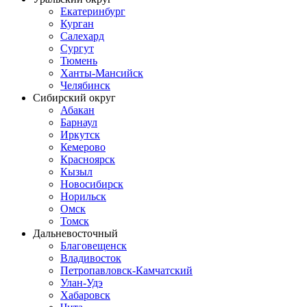
Екатеринбург
Курган
Салехард
Сургут
Тюмень
Ханты-Мансийск
Челябинск
Сибирский округ
Абакан
Барнаул
Иркутск
Кемерово
Красноярск
Кызыл
Новосибирск
Норильск
Омск
Томск
Дальневосточный
Благовещенск
Владивосток
Петропавловск-Камчатский
Улан-Удэ
Хабаровск