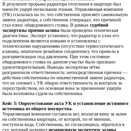
В результате прорыва радиатора отопления в квартире был
нанесён ущерб нескольким этажам. Управляющая компания
(УК) ссылалась на то, что собственник произвёл самовольную
замену радиатора, а собственник утверждал, что причиной
стал износ общедомового стояка. В рамках
судебной
экспертизы причин залива
была проведена техническая
диагностика. Эксперт установил, что радиатор и узлы его
подключения являются новыми и установлены с
техническими нарушениями (отсутствие термостатического
клапана, нештатное резьбовое соединение), что привело к
разгерметизации под давлением. При этом состояние
общедомового стояка на данном участке было признано
удовлетворительным. Выводы экспертизы чётко
разграничили ответственность: непосредственная причина —
действия собственника по некачественной замене радиатора,
что не снимает с УК общую ответственность за контроль за
переустройством, но основная вина за причинение ущерба
была возложена судом на собственника.
Кейс 3: Опротестование акта УК и установление истинного
источника из общего имущества.
Управляющая компания составила акт, возлагая вину за залив
на собственника квартиры, от которой, по её мнению,
поступила вода. Собственник, не согласившись, обратился в
суд, который назначил
независимую экспертизу залива