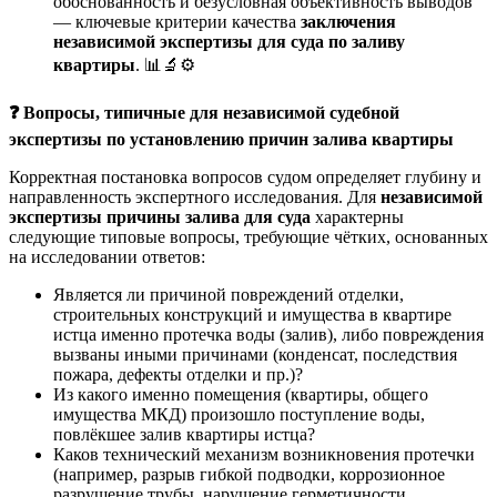
обоснованность и безусловная объективность выводов
— ключевые критерии качества
заключения
независимой экспертизы для суда по заливу
квартиры
. 📊🔬⚙️
❓
Вопросы, типичные для независимой судебной
экспертизы по установлению причин залива квартиры
Корректная постановка вопросов судом определяет глубину и
направленность экспертного исследования. Для
независимой
экспертизы причины залива для суда
характерны
следующие типовые вопросы, требующие чётких, основанных
на исследовании ответов:
Является ли причиной повреждений отделки,
строительных конструкций и имущества в квартире
истца именно протечка воды (залив), либо повреждения
вызваны иными причинами (конденсат, последствия
пожара, дефекты отделки и пр.)?
Из какого именно помещения (квартиры, общего
имущества МКД) произошло поступление воды,
повлёкшее залив квартиры истца?
Каков технический механизм возникновения протечки
(например, разрыв гибкой подводки, коррозионное
разрушение трубы, нарушение герметичности