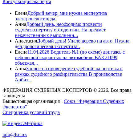
Консультация эксперта
Елена
Добрый вечер, мне нужна экспертиза
электровелосипеда.
Анна
Добрый день, необходимо провести
судмедэкспертизу ортодонтии. На предмет
некачественных выполненн...
Анастасия
Добрый день! Упало дерево на авто. Нужна
дендрологическая экспертиза .
Елена
11.04.2026 Водитель №1 (по схеме) двигаясь с
небольшой скоростью на автомобиле ВАЗ 21099
объезжал...
Анна
Запрос на проведение судебной экспертизы в
рамках судебного разбирательства В производстве
Арбит...
ФЕДЕРАЦИЯ СУДЕБНЫХ ЭКСПЕРТОВ © 2026. Все права
защищены
Вышестоящая организация -
Союз "Федерация Судебных
Экспертов"
Спецоценка условий труда
info@fse.ms