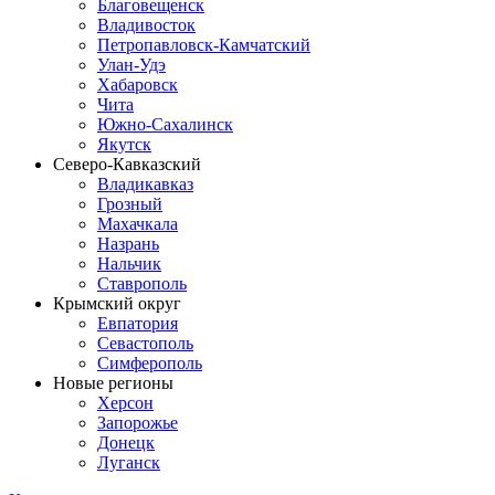
Благовещенск
Владивосток
Петропавловск-Камчатский
Улан-Удэ
Хабаровск
Чита
Южно-Сахалинск
Якутск
Северо-Кавказский
Владикавказ
Грозный
Махачкала
Назрань
Нальчик
Ставрополь
Крымский округ
Евпатория
Севастополь
Симферополь
Новые регионы
Херсон
Запорожье
Донецк
Луганск