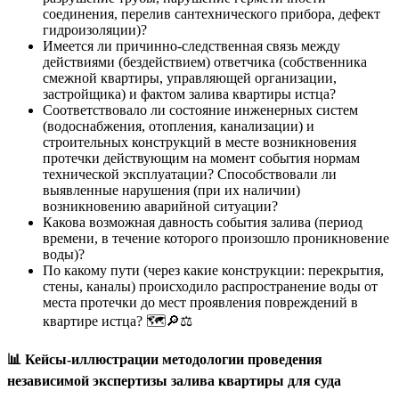
соединения, перелив сантехнического прибора, дефект
гидроизоляции)?
Имеется ли причинно-следственная связь между
действиями (бездействием) ответчика (собственника
смежной квартиры, управляющей организации,
застройщика) и фактом залива квартиры истца?
Соответствовало ли состояние инженерных систем
(водоснабжения, отопления, канализации) и
строительных конструкций в месте возникновения
протечки действующим на момент события нормам
технической эксплуатации? Способствовали ли
выявленные нарушения (при их наличии)
возникновению аварийной ситуации?
Какова возможная давность события залива (период
времени, в течение которого произошло проникновение
воды)?
По какому пути (через какие конструкции: перекрытия,
стены, каналы) происходило распространение воды от
места протечки до мест проявления повреждений в
квартире истца? 🗺️🔎⚖️
📊
Кейсы-иллюстрации методологии проведения
независимой экспертизы залива квартиры для суда