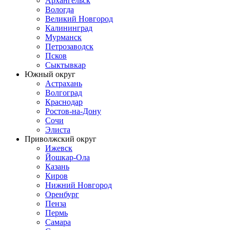
Архангельск
Вологда
Великий Новгород
Калининград
Мурманск
Петрозаводск
Псков
Сыктывкар
Южный округ
Астрахань
Волгоград
Краснодар
Ростов-на-Дону
Сочи
Элиста
Приволжский округ
Ижевск
Йошкар-Ола
Казань
Киров
Нижний Новгород
Оренбург
Пенза
Пермь
Самара