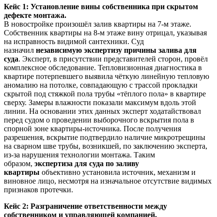
Кейс 1: Установление вины собственника при скрытом
дефекте монтажа.
В новостройке произошёл залив квартиры на 7-м этаже.
Собственник квартиры на 8-м этаже вину отрицал, указывая
на исправность видимой сантехники. Суд
назначил
независимую экспертизу причины залива для
суда
. Эксперт, в присутствии представителей сторон, провёл
комплексное обследование. Тепловизионная диагностика в
квартире потерпевшего выявила чёткую линейную тепловую
аномалию на потолке, совпадающую с трассой прокладки
скрытой под стяжкой пола трубы «тёплого пола» в квартире
сверху. Замеры влажности показали максимум вдоль этой
линии. На основании этих данных эксперт ходатайствовал
перед судом о проведении выборочного вскрытия пола в
спорной зоне квартиры-источника. После получения
разрешения, вскрытие подтвердило наличие микротрещины
на сварном шве трубы, возникшей, по заключению эксперта,
из-за нарушения технологии монтажа. Таким
образом,
экспертиза для суда по заливу
квартиры
объективно установила источник, механизм и
виновное лицо, несмотря на изначальное отсутствие видимых
признаков протечки.
Кейс 2: Разграничение ответственности между
собственником и управляющей компанией.