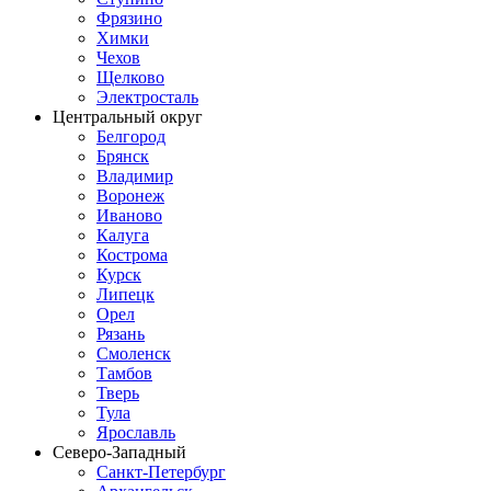
Фрязино
Химки
Чехов
Щелково
Электросталь
Центральный округ
Белгород
Брянск
Владимир
Воронеж
Иваново
Калуга
Кострома
Курск
Липецк
Орел
Рязань
Смоленск
Тамбов
Тверь
Тула
Ярославль
Северо-Западный
Санкт-Петербург