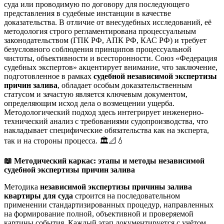
суда или проводимую по договору для последующего
представления в судебные инстанции в качестве
доказательства. В отличие от внесудебных исследований, её
методология строго регламентирована процессуальным
законодательством (ГПК РФ, АПК РФ, КАС РФ) и требует
безусловного соблюдения принципов процессуальной
чистоты, объективности и всесторонности. Союз «Федерация
судебных экспертов» акцентирует внимание, что заключение,
подготовленное в рамках
судебной независимой экспертизы
причин залива
, обладает особым доказательственным
статусом и зачастую является ключевым документом,
определяющим исход дела о возмещении ущерба.
Методологический подход здесь интегрирует инженерно-
технический анализ с требованиями судопроизводства, что
накладывает специфические обязательства как на эксперта,
так и на стороны процесса. 🏛️📐💧
📖
Методический каркас: этапы и методы независимой
судебной экспертизы причин залива
Методика
независимой экспертизы причины залива
квартиры для суда
строится на последовательном
применении стандартизированных процедур, направленных
на формирование полной, объективной и проверяемой
картины события. Каждый этап документируется с учётом