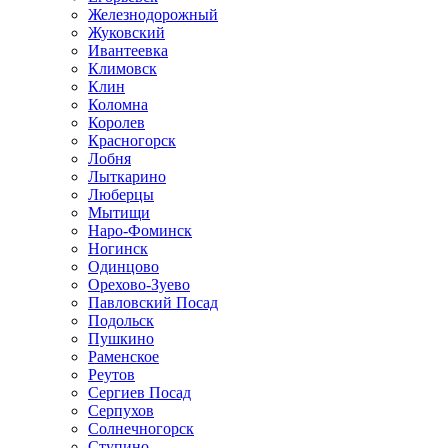
Железнодорожный
Жуковский
Ивантеевка
Климовск
Клин
Коломна
Королев
Красногорск
Лобня
Лыткарино
Люберцы
Мытищи
Наро-Фоминск
Ногинск
Одинцово
Орехово-Зуево
Павловский Посад
Подольск
Пушкино
Раменское
Реутов
Сергиев Посад
Серпухов
Солнечногорск
Ступино