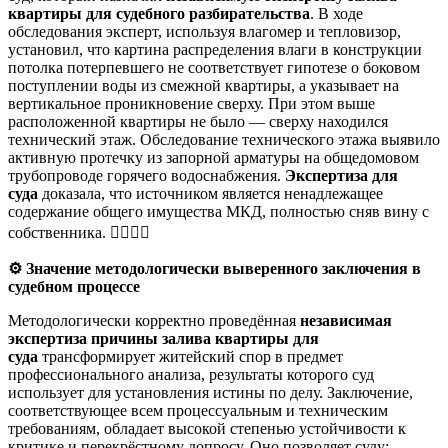
квартиры для судебного разбирательства
. В ходе
обследования эксперт, используя влагомер и тепловизор,
установил, что картина распределения влаги в конструкции
потолка потерпевшего не соответствует гипотезе о боковом
поступлении воды из смежной квартиры, а указывает на
вертикальное проникновение сверху. При этом выше
расположенной квартиры не было — сверху находился
технический этаж. Обследование технического этажа выявило
активную протечку из запорной арматуры на общедомовом
трубопроводе горячего водоснабжения.
Экспертиза для
суда
доказала, что источником является ненадлежащее
содержание общего имущества МКД, полностью сняв вину с
собственника. 🕵️‍♂️🏢✅
⚙️
Значение методологически выверенного заключения в
судебном процессе
Методологически корректно проведённая
независимая
экспертиза причины залива квартиры для
суда
трансформирует житейский спор в предмет
профессионального анализа, результаты которого суд
использует для установления истины по делу. Заключение,
соответствующее всем процессуальным и техническим
требованиям, обладает высокой степенью устойчивости к
критике и перекрёстному допросу. Оно позволяет суду: