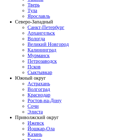
Тверь
Тула
Ярославль
Северо-Западный
Санкт-Петербург
Архангельск
Вологда
Великий Новгород
Калининград
Мурманск
Петрозаводск
Псков
Сыктывкар
Южный округ
Астрахань
Волгоград
Краснодар
Ростов-на-Дону
Сочи
Элиста
Приволжский округ
Ижевск
Йошкар-Ола
Казань
Киров