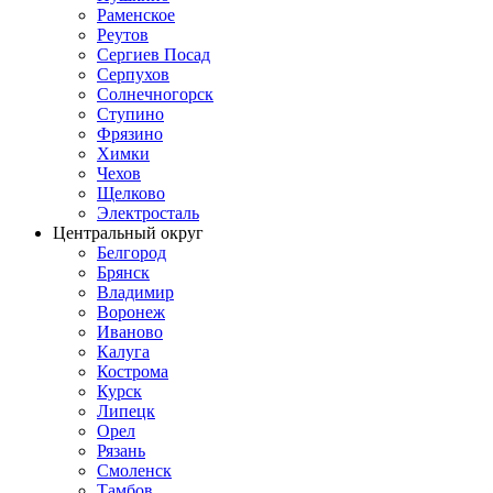
Раменское
Реутов
Сергиев Посад
Серпухов
Солнечногорск
Ступино
Фрязино
Химки
Чехов
Щелково
Электросталь
Центральный округ
Белгород
Брянск
Владимир
Воронеж
Иваново
Калуга
Кострома
Курск
Липецк
Орел
Рязань
Смоленск
Тамбов