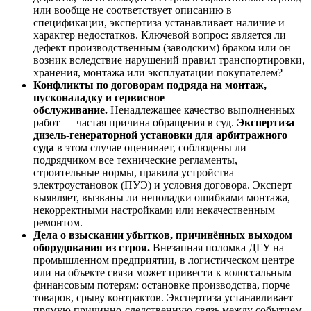
или вообще не соответствует описанию в
спецификации, экспертиза устанавливает наличие и
характер недостатков. Ключевой вопрос: является ли
дефект производственным (заводским) браком или он
возник вследствие нарушений правил транспортировки,
хранения, монтажа или эксплуатации покупателем?
Конфликты по договорам подряда на монтаж,
пусконаладку и сервисное
обслуживание.
Ненадлежащее качество выполненных
работ — частая причина обращения в суд.
Экспертиза
дизель-генераторной установки для арбитражного
суда
в этом случае оценивает, соблюдены ли
подрядчиком все технические регламенты,
строительные нормы, правила устройства
электроустановок (ПУЭ) и условия договора. Эксперт
выявляет, вызваны ли неполадки ошибками монтажа,
некорректными настройками или некачественным
ремонтом.
Дела о взыскании убытков, причинённых выходом
оборудования из строя.
Внезапная поломка ДГУ на
промышленном предприятии, в логистическом центре
или на объекте связи может привести к колоссальным
финансовым потерям: остановке производства, порче
товаров, срыву контрактов. Экспертиза устанавливает
прямую причинно-следственную связь между событием