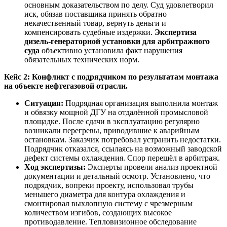
основным доказательством по делу. Суд удовлетворил
иск, обязав поставщика принять обратно
некачественный товар, вернуть деньги и
компенсировать судебные издержки.
Экспертиза
дизель-генераторной установки для арбитражного
суда
объективно установила факт нарушения
обязательных технических норм.
Кейс 2: Конфликт с подрядчиком по результатам монтажа
на объекте нефтегазовой отрасли.
Ситуация:
Подрядная организация выполнила монтаж
и обвязку мощной ДГУ на отдалённой промысловой
площадке. После сдачи в эксплуатацию регулярно
возникали перегревы, приводившие к аварийным
остановкам. Заказчик потребовал устранить недостатки.
Подрядчик отказался, ссылаясь на возможный заводской
дефект системы охлаждения. Спор перешёл в арбитраж.
Ход экспертизы:
Эксперты провели анализ проектной
документации и детальный осмотр. Установлено, что
подрядчик, вопреки проекту, использовал трубы
меньшего диаметра для контура охлаждения и
смонтировал выхлопную систему с чрезмерным
количеством изгибов, создающих высокое
противодавление. Тепловизионное обследование