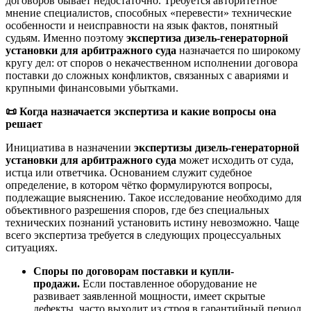
договоров бывает недостаточно. Требуется авторитетное
мнение специалистов, способных «перевести» технические
особенности и неисправности на язык фактов, понятный
судьям. Именно поэтому
экспертиза дизель-генераторной
установки для арбитражного суда
назначается по широкому
кругу дел: от споров о некачественном исполнении договора
поставки до сложных конфликтов, связанных с авариями и
крупными финансовыми убытками.
📜
Когда назначается экспертиза и какие вопросы она
решает
Инициатива в назначении
экспертизы дизель-генераторной
установки для арбитражного суда
может исходить от суда,
истца или ответчика. Основанием служит судебное
определение, в котором чётко формулируются вопросы,
подлежащие выяснению. Такое исследование необходимо для
объективного разрешения споров, где без специальных
технических познаний установить истину невозможно. Чаще
всего экспертиза требуется в следующих процессуальных
ситуациях.
Споры по договорам поставки и купли-
продажи.
Если поставленное оборудование не
развивает заявленной мощности, имеет скрытые
дефекты, часто выходит из строя в гарантийный период